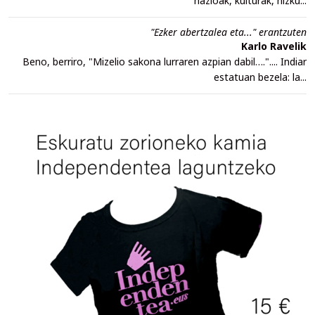
nazioak, kulturak, hizku...
"Ezker abertzalea eta..." erantzuten
Karlo Ravelik
Beno, berriro, "Mizelio sakona lurraren azpian dabil….".... Indiar
estatuan bezela: la...