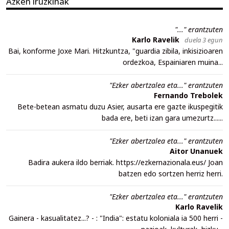
Azken iruzkinak
"..." erantzuten
Karlo Ravelik
duela 3 egun
Bai, konforme Joxe Mari. Hitzkuntza, "guardia zibila, inkisizioaren
ordezkoa, Espainiaren muina...
"Ezker abertzalea eta..." erantzuten
Fernando Trebolek
Bete-betean asmatu duzu Asier, ausarta ere gazte ikuspegitik
bada ere, beti izan gara umezurtz......
"Ezker abertzalea eta..." erantzuten
Aitor Unanuek
Badira aukera ildo berriak. https://ezkernazionala.eus/ Joan
batzen edo sortzen herriz herri.
"Ezker abertzalea eta..." erantzuten
Karlo Ravelik
Gainera - kasualitatez...? - : "India": estatu koloniala ia 500 herri -