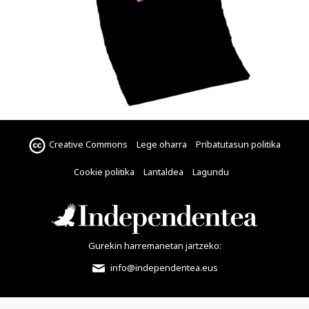
Creative Commons
Lege oharra
Pribatutasun politika
Cookie politika
Lantaldea
Lagundu
Gurekin harremanetan jartzeko:
info@independentea.eus