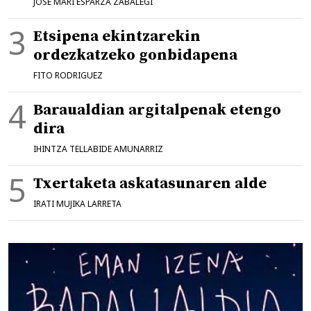
JOSE MARI ESPARZA ZABALEGI
Etsipena ekintzarekin
ordezkatzeko gonbidapena
FITO RODRIGUEZ
Baraualdian argitalpenak etengo
dira
IHINTZA TELLABIDE AMUNARRIZ
Txertaketa askatasunaren alde
IRATI MUJIKA LARRETA