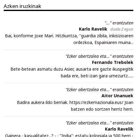
Azken iruzkinak
"..." erantzuten
Karlo Ravelik
duela 2 egun
Bai, konforme Joxe Mari. Hitzkuntza, "guardia zibila, inkisizioaren
ordezkoa, Espainiaren muina...
"Ezker abertzalea eta..." erantzuten
Fernando Trebolek
Bete-betean asmatu duzu Asier, ausarta ere gazte ikuspegitik
bada ere, beti izan gara umezurtz......
"Ezker abertzalea eta..." erantzuten
Aitor Unanuek
Badira aukera ildo berriak. https://ezkernazionala.eus/ Joan
batzen edo sortzen herriz herri.
"Ezker abertzalea eta..." erantzuten
Karlo Ravelik
Gainera - kasualitatez...? - : "India": estatu koloniala ia 500 herri -