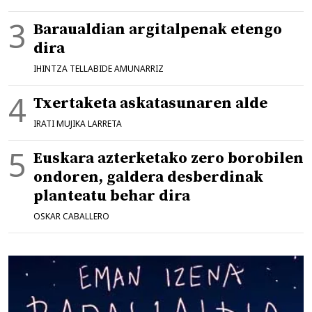
Baraualdian argitalpenak etengo
dira
IHINTZA TELLABIDE AMUNARRIZ
Txertaketa askatasunaren alde
IRATI MUJIKA LARRETA
Euskara azterketako zero borobilen
ondoren, galdera desberdinak
planteatu behar dira
OSKAR CABALLERO