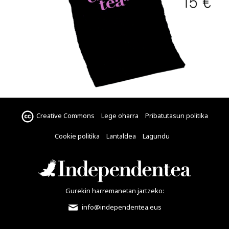
Creative Commons
Lege oharra
Pribatutasun politika
Cookie politika
Lantaldea
Lagundu
Gurekin harremanetan jartzeko:
info@independentea.eus