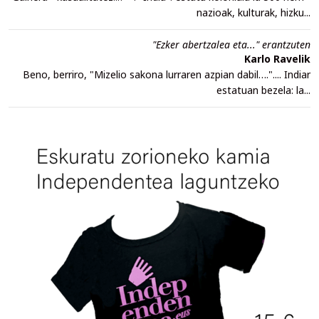
nazioak, kulturak, hizku...
"Ezker abertzalea eta..." erantzuten
Karlo Ravelik
Beno, berriro, "Mizelio sakona lurraren azpian dabil….".... Indiar
estatuan bezela: la...