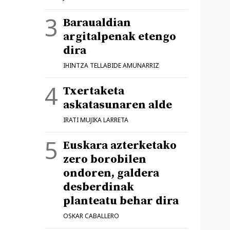
Baraualdian
argitalpenak etengo
dira
IHINTZA TELLABIDE AMUNARRIZ
Txertaketa
askatasunaren alde
IRATI MUJIKA LARRETA
Euskara azterketako
zero borobilen
ondoren, galdera
desberdinak
planteatu behar dira
OSKAR CABALLERO