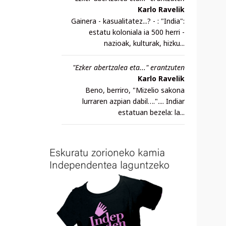
Karlo Ravelik
Gainera - kasualitatez...? - : "India":
estatu koloniala ia 500 herri -
nazioak, kulturak, hizku...
"Ezker abertzalea eta..." erantzuten
Karlo Ravelik
Beno, berriro, "Mizelio sakona
lurraren azpian dabil….".... Indiar
estatuan bezela: la...