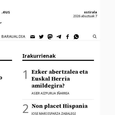
ostirala
2026 abuztuak 7
BARAUALDIA
Irakurrienak
Ezker abertzalea eta
o
Euskal Herria
amildegira?
ASIER AIZPURUA IÑARREA
Non placet Hispania
JOSE MARI ESPARZA ZABALEGI