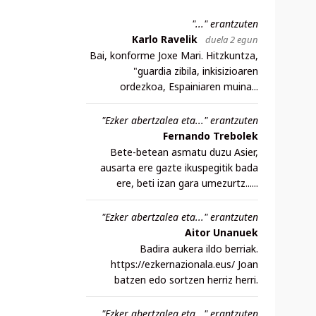
"..." erantzuten
Karlo Ravelik
duela 2 egun
Bai, konforme Joxe Mari. Hitzkuntza,
"guardia zibila, inkisizioaren
ordezkoa, Espainiaren muina...
"Ezker abertzalea eta..." erantzuten
Fernando Trebolek
Bete-betean asmatu duzu Asier,
ausarta ere gazte ikuspegitik bada
ere, beti izan gara umezurtz......
"Ezker abertzalea eta..." erantzuten
Aitor Unanuek
Badira aukera ildo berriak.
https://ezkernazionala.eus/ Joan
batzen edo sortzen herriz herri.
"Ezker abertzalea eta..." erantzuten