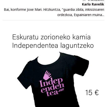
Karlo Ravelik
Bai, konforme Joxe Mari. Hitzkuntza, "guardia zibila, inkisizioaren
ordezkoa, Espainiaren muina...