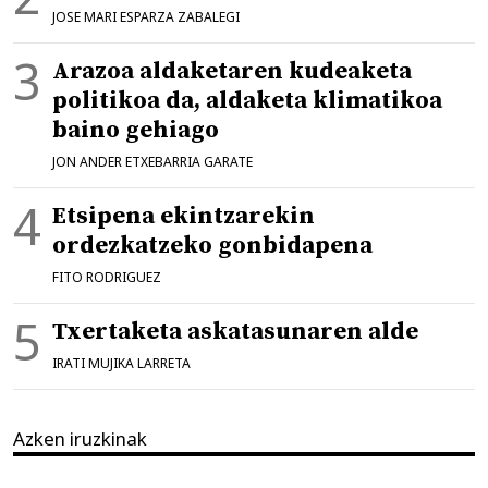
JOSE MARI ESPARZA ZABALEGI
Arazoa aldaketaren kudeaketa
politikoa da, aldaketa klimatikoa
baino gehiago
JON ANDER ETXEBARRIA GARATE
Etsipena ekintzarekin
ordezkatzeko gonbidapena
FITO RODRIGUEZ
Txertaketa askatasunaren alde
IRATI MUJIKA LARRETA
Azken iruzkinak