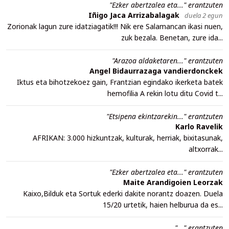
"Ezker abertzalea eta..." erantzuten
Iñigo Jaca Arrizabalagak
duela 2 egun
Zorionak lagun zure idatziagatik!!! Nik ere Salamancan ikasi nuen,
zuk bezala. Benetan, zure ida...
"Arazoa aldaketaren..." erantzuten
Angel Bidaurrazaga vandierdonckek
Iktus eta bihotzekoez gain, Frantzian egindako ikerketa batek
hemofilia A rekin lotu ditu Covid t...
"Etsipena ekintzarekin..." erantzuten
Karlo Ravelik
AFRIKAN: 3.000 hizkuntzak, kulturak, herriak, bixitasunak,
altxorrak...
"Ezker abertzalea eta..." erantzuten
Maite Arandigoien Leorzak
Kaixo,Bilduk eta Sortuk ederki dakite norantz doazen. Duela
15/20 urtetik, haien helburua da es...
"..." erantzuten