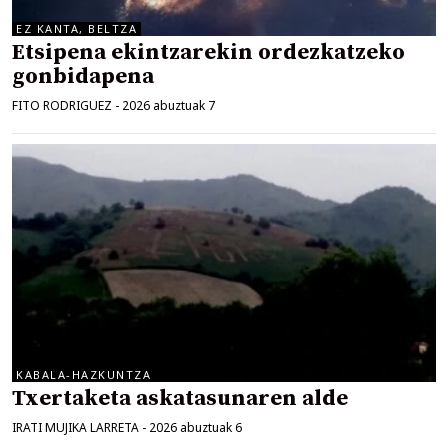
EZ KANTA, BELTZA
Etsipena ekintzarekin ordezkatzeko
gonbidapena
FITO RODRIGUEZ
-
2026 abuztuak 7
KABALA-HAZKUNTZA
Txertaketa askatasunaren alde
IRATI MUJIKA LARRETA
-
2026 abuztuak 6