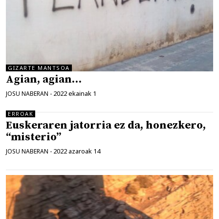
GIZARTE MANTSOA
Agian, agian…
2022 ekainak 1
JOSU NABERAN
-
ERROAK
Euskeraren jatorria ez da, honezkero,
“misterio”
2022 azaroak 14
JOSU NABERAN
-