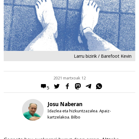
Larru bizirik / Barefoot Kevin
2021 martxoak 12
5
Josu Naberan
Idazlea eta hizkuntzazalea. Apaiz-
kartzelakoa. Bilbo