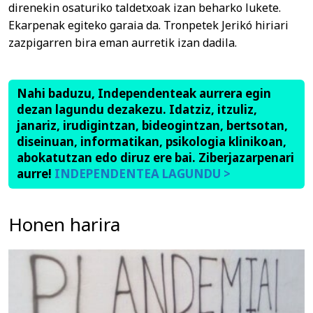
direnekin osaturiko taldetxoak izan beharko lukete.
Ekarpenak egiteko garaia da. Tronpetek Jerikó hiriari
zazpigarren bira eman aurretik izan dadila.
Nahi baduzu, Independenteak aurrera egin
dezan lagundu dezakezu. Idatziz, itzuliz,
janariz, irudigintzan, bideogintzan, bertsotan,
diseinuan, informatikan, psikologia klinikoan,
abokatutzan edo diruz ere bai. Ziberjazarpenari
aurre!
INDEPENDENTEA LAGUNDU >
Honen harira