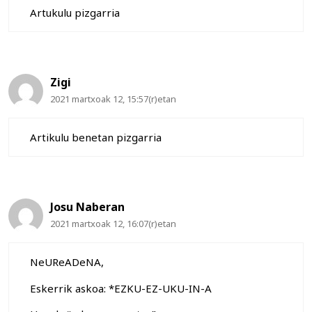
Artukulu pizgarria
Zigi
2021 martxoak 12, 15:57(r)etan
Artikulu benetan pizgarria
Josu Naberan
2021 martxoak 12, 16:07(r)etan
NeUReADeNA,
Eskerrik askoa: *EZKU-EZ-UKU-IN-A