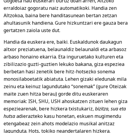
Gogoeta hau euskerari buruz doan arren, Altzoko
erraldoiaz gogoratu naiz automatikoki. Handia zen
Altzokoa, baina bere handitasunean bertan zetzan
ahultasunik handiena. Gure hizkuntzari ere gauza bera
gertatzen zaiola uste dut.
Handia da euskera ere, baiki. Euskaldunok daukagun
altxor preziatuena, belaunaldiz belaunaldi eta arbasoz
arbaso honaino ekarria. Eta inguruetako kulturen eta
zibilizazio guzti-guztien lekuko bakana, giza espeziea
berbetan hasi zenetik bere hitz-hotsezko sonema
monosilaboetatik abiatuta. Lehen gizaki eledunak mila
zeinu eta keinuz lagundutako “sonemak” (gure Oteizak
maite zuen hitza berau) gorde ditu euskeraren
memoriak: ISH, SHU, USH ahoskatzen zituen lehen giza
espeziearenak, bere hizkera txistukariz,
bizitza, sua eta
hutsa
adierazteko kasu honetan, eskuen mugimendu
etengabeaz zein ahots modelazio musikal anitzaz
lagunduta. Hots, tokiko neandertalaren hizkera.