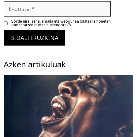
E-
posta
Gorde nire izena, emaila eta webgunea bilatzaile honetan
komentatzen dudan hurrengorako.
Azken artikuluak