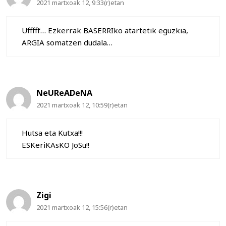
2021 martxoak 12, 9:33(r)etan
Ufffff… Ezkerrak BASERRIko atartetik eguzkia,
ARGIA somatzen dudala…
NeUReADeNA
2021 martxoak 12, 10:59(r)etan
Hutsa eta Kutxa!!!
ESKeriKAsKO JoSu!!
Zigi
2021 martxoak 12, 15:56(r)etan