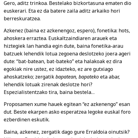
Gero, aditz trinkoa. Bestelako bizkortasuna ematen dio
euskerari. Eta ez da batere zaila aditz arkaiko hori
berreskuratzea.
Azkenez (baina ez azkenengoz, espero), fonetika: hots,
ahoskera erraztea. Euskaltzaindiaren arauek eta
hiztegiek lan handia egin dute, baina fonetika-arau
batzuek lehendik lotua zegoena deslotzeko joera ageri
dute: “bat-batean, bat-bateko” eta halakoak ez dira
egokiak nire ustez, ez idazteko, ez are gutxiago
ahoskatzeko; zergatik
bapatean, bapateko
eta abar,
lehendik lotuak zirenak deslotze hori?
Espezialistentzako tira, baina bestela…
Proposamen xume hauek egitean “ez azkenengo” esan
dut. Beste ekarpen asko esperatzea legoke euskal foro
ezberdinen eskutik.
Baina, azkenez, zergatik dago gure Erraldoia oinutsik?