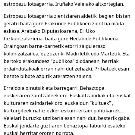
estropezu lotsagarria, Iruñako Veleiako altxortegian.
Estropezu lotsagarria zientziaren aldetik: begien bistan
geratu baita gure Erakunde Publikoen zientzia maila
eskasa. Arabako Diputazioarena, EHUko
hizkuntzalariena, baita gure Hedabide Publikoena.
Oraingoan barne-barnetik etorri zaigu eraso
kolonizatzailea, ez zuzenki Madriletik edo Martetik. Eta
bertoko erakundeez “publikoa” diodanean, herriak
ordaindutakoak erran nahi dut zehazki. Pribatuek esan
bezate bibote azpitik ateratzen zaiena.
Erraldoia oinutsik eta barregarri. Behaztopa
euskeraren zaintzaileek ere: Euskaltzaindiak eta euskal
kulturaren zaindariek oro, euskaldun “kultuek” ,
kulturgileek nahiz ezker-eskuin-ertain politikariek…
Veleiari buruzko utzikeria esan nahi dut, besterik gabe.
Euskal jendarte guztiaren behaztopa; laburki esateko,
euskal herritar ororen porrota.