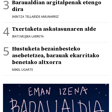
Baraualdian argitalpenak etengo
dira
IHINTZA TELLABIDE AMUNARRIZ
Txertaketa askatasunaren alde
IRATI MUJIKA LARRETA
Hustuketa bezainbesteko
asebetetzea, barauak ekarritako
benetako altxorra
MIKEL UGARTE