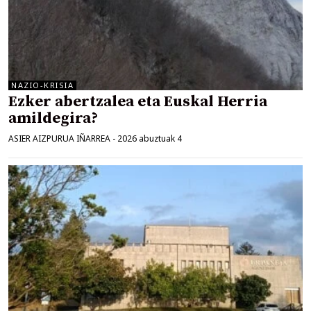
NAZIO-KRISIA
Ezker abertzalea eta Euskal Herria
amildegira?
ASIER AIZPURUA IÑARREA
-
2026 abuztuak 4