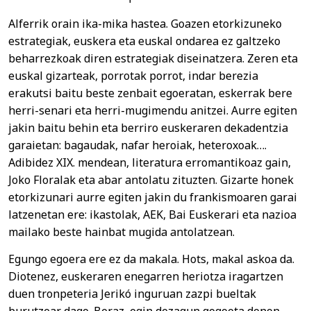
Alferrik orain ika-mika hastea. Goazen etorkizuneko
estrategiak, euskera eta euskal ondarea ez galtzeko
beharrezkoak diren estrategiak diseinatzera. Zeren eta
euskal gizarteak, porrotak porrot, indar berezia
erakutsi baitu beste zenbait egoeratan, eskerrak bere
herri-senari eta herri-mugimendu anitzei. Aurre egiten
jakin baitu behin eta berriro euskeraren dekadentzia
garaietan: bagaudak, nafar heroiak, heteroxoak….
Adibidez XIX. mendean, literatura erromantikoaz gain,
Joko Floralak eta abar antolatu zituzten. Gizarte honek
etorkizunari aurre egiten jakin du frankismoaren garai
latzenetan ere: ikastolak, AEK, Bai Euskerari eta nazioa
mailako beste hainbat mugida antolatzean.
Egungo egoera ere ez da makala. Hots, makal askoa da.
Diotenez, euskeraren enegarren heriotza iragartzen
duen tronpeteria Jerikó inguruan zazpi bueltak
burutzear dago. Beraz, egin dezagun gogoeta denon