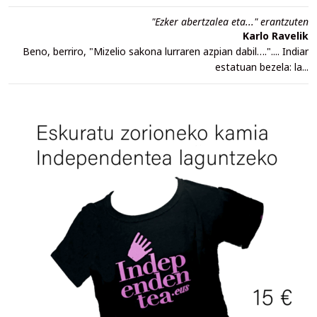
"Ezker abertzalea eta..." erantzuten
Karlo Ravelik
Beno, berriro, "Mizelio sakona lurraren azpian dabil….".... Indiar
estatuan bezela: la...