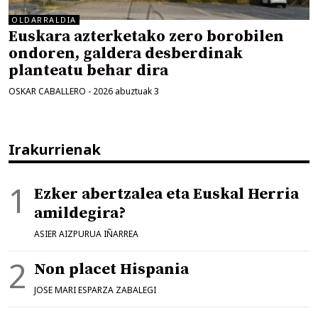
OLDARRALDIA
Euskara azterketako zero borobilen
ondoren, galdera desberdinak
planteatu behar dira
OSKAR CABALLERO
-
2026 abuztuak 3
Irakurrienak
Ezker abertzalea eta Euskal Herria
amildegira?
ASIER AIZPURUA IÑARREA
Non placet Hispania
JOSE MARI ESPARZA ZABALEGI