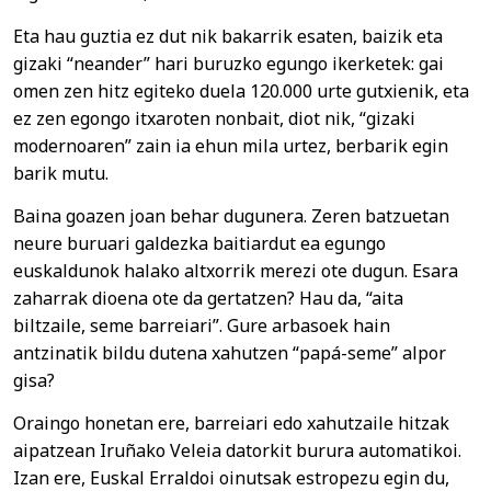
Eta hau guztia ez dut nik bakarrik esaten, baizik eta
gizaki “neander” hari buruzko egungo ikerketek: gai
omen zen hitz egiteko duela 120.000 urte gutxienik, eta
ez zen egongo itxaroten nonbait, diot nik, “gizaki
modernoaren” zain ia ehun mila urtez, berbarik egin
barik mutu.
Baina goazen joan behar dugunera. Zeren batzuetan
neure buruari galdezka baitiardut ea egungo
euskaldunok halako altxorrik merezi ote dugun. Esara
zaharrak dioena ote da gertatzen? Hau da, “aita
biltzaile, seme barreiari”. Gure arbasoek hain
antzinatik bildu dutena xahutzen “papá-seme” alpor
gisa?
Oraingo honetan ere, barreiari edo xahutzaile hitzak
aipatzean Iruñako Veleia datorkit burura automatikoi.
Izan ere, Euskal Erraldoi oinutsak estropezu egin du,