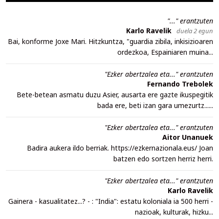
"..." erantzuten
Karlo Ravelik
duela 2 egun
Bai, konforme Joxe Mari. Hitzkuntza, "guardia zibila, inkisizioaren
ordezkoa, Espainiaren muina...
"Ezker abertzalea eta..." erantzuten
Fernando Trebolek
Bete-betean asmatu duzu Asier, ausarta ere gazte ikuspegitik
bada ere, beti izan gara umezurtz......
"Ezker abertzalea eta..." erantzuten
Aitor Unanuek
Badira aukera ildo berriak. https://ezkernazionala.eus/ Joan
batzen edo sortzen herriz herri.
"Ezker abertzalea eta..." erantzuten
Karlo Ravelik
Gainera - kasualitatez...? - : "India": estatu koloniala ia 500 herri -
nazioak, kulturak, hizku...