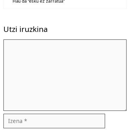
Hau da “esku ez zarratua”
Utzi iruzkina
Iruzkina
Izena