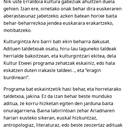
Nik uste Erraldoia kultura gabeziak ahultzen duela
gehien. Izan ere, oinetako onak behar dira euskeraren
aberastasunaz jabetzeko; azken batean horixe baita
behar-beharrezkoa jendea euskarara erakartzeko,
motibatzeko.
Kulturgintza Aro barri bati ekin beharra dakusat.
Adituen taldetxoak osatu, hiru-lau laguneko taldeak
herrialde bakoitzean, eta kulturgintzari ekitea, dela
Kultur Etxeei programa zehatzak eskainiz, edo hala
eskatzen duten irakasle taldeei…, eta “eragin
burdineari”.
Programa bat eskaintzetik hasi behar, eta horretarako
taldetxoa, jakina. Ez da izan behar beste munduko
aditua, ze korru-hizketan egiten den jarduna baita
onuragarriena. Baina labirintoan zehar Ariadnaren
hariari eusteko sikeran, euskal hizkuntzaz,
antropologiaz, literaturaz, edo beste zeozertaz adituak