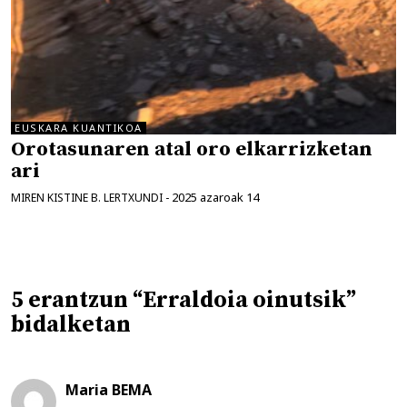
EUSKARA KUANTIKOA
Orotasunaren atal oro elkarrizketan
ari
2025 azaroak 14
MIREN KISTINE B. LERTXUNDI
-
5 erantzun “Erraldoia oinutsik”
bidalketan
Maria BEMA