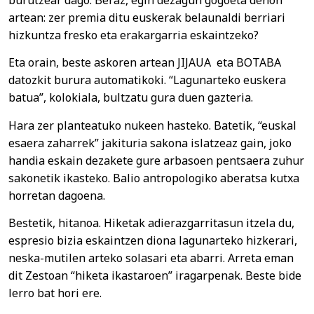
artean: zer premia ditu euskerak belaunaldi berriari
hizkuntza fresko eta erakargarria eskaintzeko?
Eta orain, beste askoren artean JIJAUA eta BOTABA
datozkit burura automatikoki. “Lagunarteko euskera
batua”, kolokiala, bultzatu gura duen gazteria.
Hara zer planteatuko nukeen hasteko. Batetik, “euskal
esaera zaharrek” jakituria sakona islatzeaz gain, joko
handia eskain dezakete gure arbasoen pentsaera zuhur
sakonetik ikasteko. Balio antropologiko aberatsa kutxa
horretan dagoena.
Bestetik, hitanoa. Hiketak adierazgarritasun itzela du,
espresio bizia eskaintzen diona lagunarteko hizkerari,
neska-mutilen arteko solasari eta abarri. Arreta eman
dit Zestoan “hiketa ikastaroen” iragarpenak. Beste bide
lerro bat hori ere.