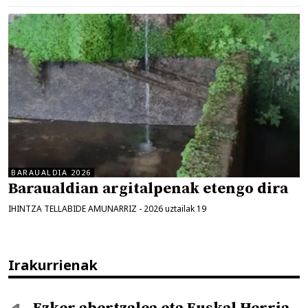
BARAUALDIA 2026
Baraualdian argitalpenak etengo dira
IHINTZA TELLABIDE AMUNARRIZ
-
2026 uztailak 19
Irakurrienak