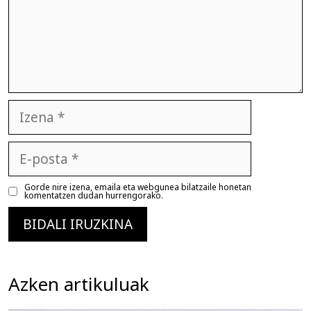
Izena
E-
posta
Gorde nire izena, emaila eta webgunea bilatzaile honetan
komentatzen dudan hurrengorako.
Azken artikuluak