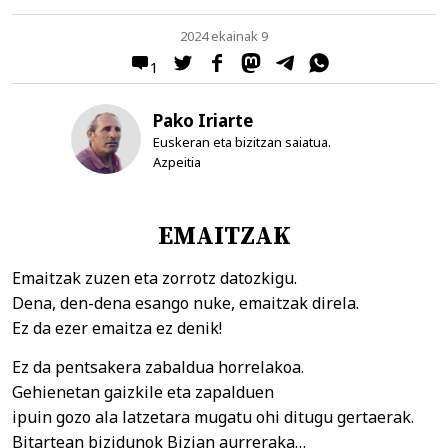
2024 ekainak 9
1
Pako Iriarte
Euskeran eta bizitzan saiatua.
Azpeitia
EMAITZAK
Emaitzak zuzen eta zorrotz datozkigu.
Dena, den-dena esango nuke, emaitzak direla.
Ez da ezer emaitza ez denik!
Ez da pentsakera zabaldua horrelakoa.
Gehienetan gaizkile eta zapalduen
ipuin gozo ala latzetara mugatu ohi ditugu gertaerak.
Bitartean bizidunok Bizian aurreraka…