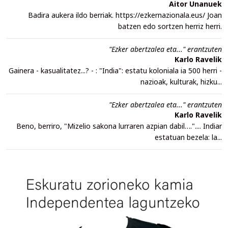
Aitor Unanuek
Badira aukera ildo berriak. https://ezkernazionala.eus/ Joan
batzen edo sortzen herriz herri.
"Ezker abertzalea eta..." erantzuten
Karlo Ravelik
Gainera - kasualitatez...? - : "India": estatu koloniala ia 500 herri -
nazioak, kulturak, hizku...
"Ezker abertzalea eta..." erantzuten
Karlo Ravelik
Beno, berriro, "Mizelio sakona lurraren azpian dabil….".... Indiar
estatuan bezela: la...