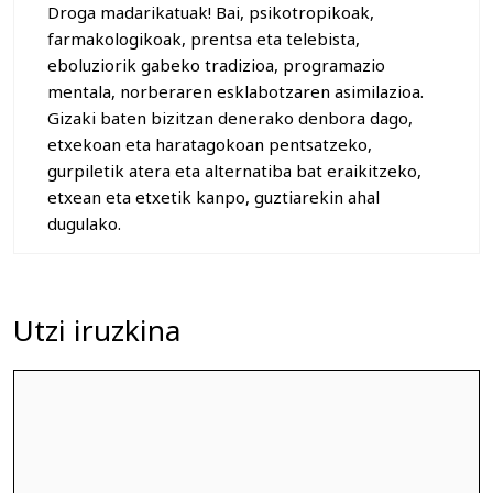
Droga madarikatuak! Bai, psikotropikoak,
farmakologikoak, prentsa eta telebista,
eboluziorik gabeko tradizioa, programazio
mentala, norberaren esklabotzaren asimilazioa.
Gizaki baten bizitzan denerako denbora dago,
etxekoan eta haratagokoan pentsatzeko,
gurpiletik atera eta alternatiba bat eraikitzeko,
etxean eta etxetik kanpo, guztiarekin ahal
dugulako.
Utzi iruzkina
Iruzkina