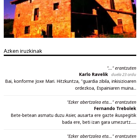
Azken iruzkinak
"..." erantzuten
Karlo Ravelik
duela 23 ordu
Bai, konforme Joxe Mari. Hitzkuntza, "guardia zibila, inkisizioaren
ordezkoa, Espainiaren muina...
"Ezker abertzalea eta..." erantzuten
Fernando Trebolek
Bete-betean asmatu duzu Asier, ausarta ere gazte ikuspegitik
bada ere, beti izan gara umezurtz......
"Ezker abertzalea eta..." erantzuten