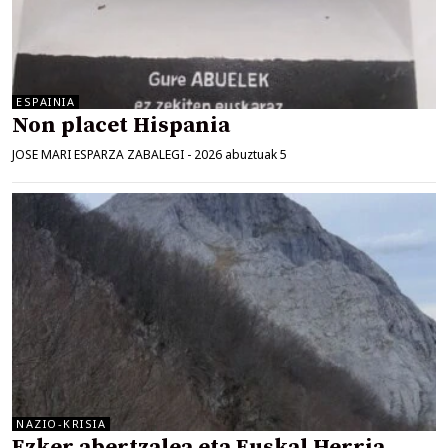
ESPAINIA
Non placet Hispania
JOSE MARI ESPARZA ZABALEGI
-
2026 abuztuak 5
NAZIO-KRISIA
Ezker abertzalea eta Euskal Herria