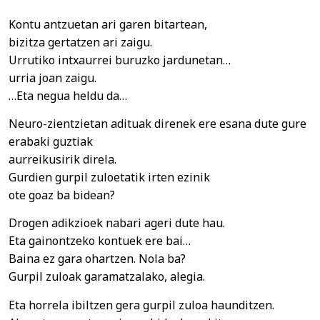
Kontu antzuetan ari garen bitartean,
bizitza gertatzen ari zaigu.
Urrutiko intxaurrei buruzko jardunetan…
urria joan zaigu.
…Eta negua heldu da…
Neuro-zientzietan adituak direnek ere esana dute gure
erabaki guztiak
aurreikusirik direla.
Gurdien gurpil zuloetatik irten ezinik
ote goaz ba bidean?
Drogen adikzioek nabari ageri dute hau.
Eta gainontzeko kontuek ere bai…
Baina ez gara ohartzen. Nola ba?
Gurpil zuloak garamatzalako, alegia.
Eta horrela ibiltzen gera gurpil zuloa haunditzen.