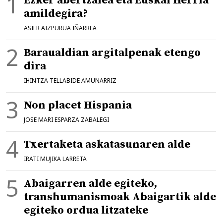
Ezker abertzalea eta Euskal Herria
amildegira?
ASIER AIZPURUA IÑARREA
Baraualdian argitalpenak etengo
dira
IHINTZA TELLABIDE AMUNARRIZ
Non placet Hispania
JOSE MARI ESPARZA ZABALEGI
Txertaketa askatasunaren alde
IRATI MUJIKA LARRETA
Abaigarren alde egiteko,
transhumanismoak Abaigartik alde
egiteko ordua litzateke