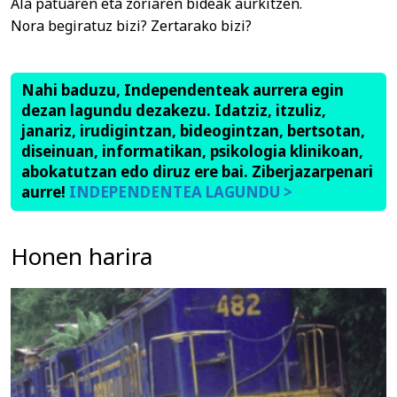
Ala patuaren eta zoriaren bideak aurkitzen.
Nora begiratuz bizi? Zertarako bizi?
Nahi baduzu, Independenteak aurrera egin
dezan lagundu dezakezu. Idatziz, itzuliz,
janariz, irudigintzan, bideogintzan, bertsotan,
diseinuan, informatikan, psikologia klinikoan,
abokatutzan edo diruz ere bai. Ziberjazarpenari
aurre!
INDEPENDENTEA LAGUNDU >
Honen harira