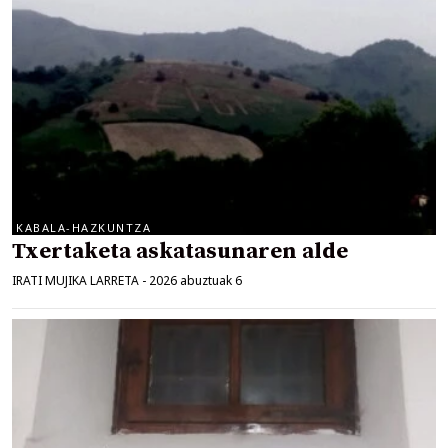
KABALA-HAZKUNTZA
Txertaketa askatasunaren alde
IRATI MUJIKA LARRETA
-
2026 abuztuak 6