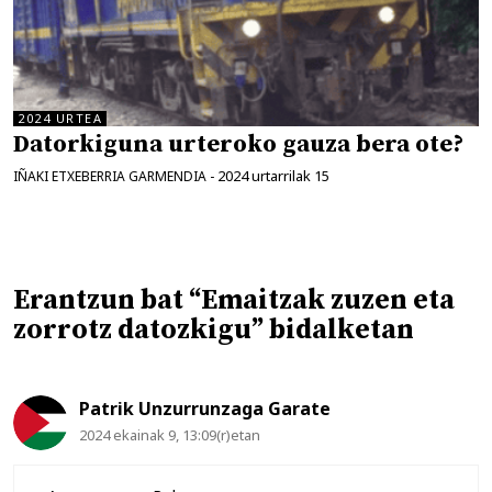
2024 URTEA
Datorkiguna urteroko gauza bera ote?
2024 urtarrilak 15
IÑAKI ETXEBERRIA GARMENDIA
-
Erantzun bat “Emaitzak zuzen eta
zorrotz datozkigu” bidalketan
Patrik Unzurrunzaga Garate
2024 ekainak 9, 13:09(r)etan