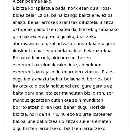
A zer poema Pako.
Bizitza korapilatsua bada, nork esan du arrosa-
bidea zela? Ez da, baina izango balitz ere, ez da
ahaztu behar arrosek arantzak dituztela. Bizitza
oztopoak gainditzen joatea da, horrek gizabanako
gisa haztea eragiten digulako, bizitzeko
aberastasuna da, zahartzarora iristekoa eta gure
ikaskuntza hurrengo belaunaldiei helaraztekoa.
Belaunaldi horiek, aldi berean, beren
esperientziarekin ikasiko dute, adinekoen
esperientziatik jaso dutenarekin uztartuz. Eta ez
dugu inoiz ahaztu behar belaunaldi berriek beti
irakatsiko dietela helduenei ere, gure garaia ez
baita beraiena, eta zer mundutan bizi diren, zer
munduz gozatzen duten eta zein mundutan
borrokatzen diren ikasi behar dugu. Hori da
bizitza, hori da 14, 18, 40 edo 80 urte izatearen
balioa, une bakoitzean bizitzak aukera ematen
digu hazten jarraitzeko, bizitzen jarraitzeko.