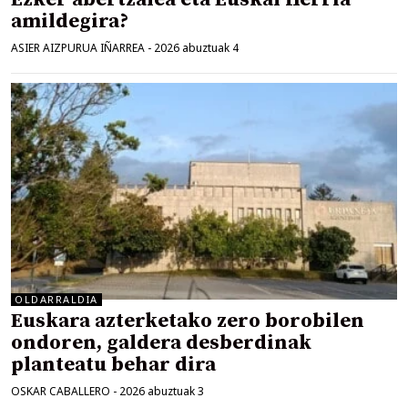
amildegira?
ASIER AIZPURUA IÑARREA
-
2026 abuztuak 4
OLDARRALDIA
Euskara azterketako zero borobilen
ondoren, galdera desberdinak
planteatu behar dira
OSKAR CABALLERO
-
2026 abuztuak 3