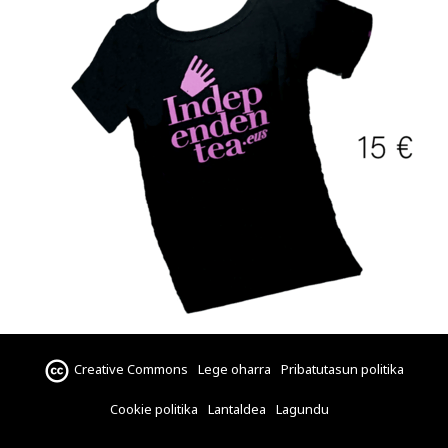
Creative Commons
Lege oharra
Pribatutasun politika
Cookie politika
Lantaldea
Lagundu