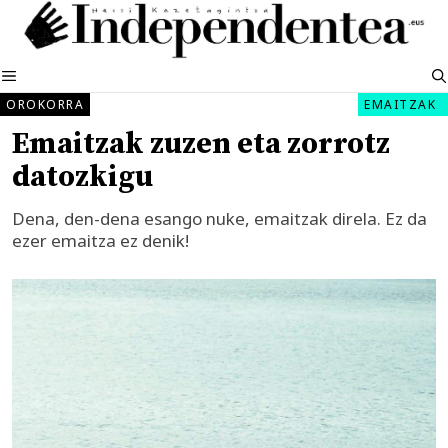
Edukira
salto
egin
MENUA
OROKORRA
EMAITZAK
Emaitzak zuzen eta zorrotz
datozkigu
Dena, den-dena esango nuke, emaitzak direla. Ez da
ezer emaitza ez denik!