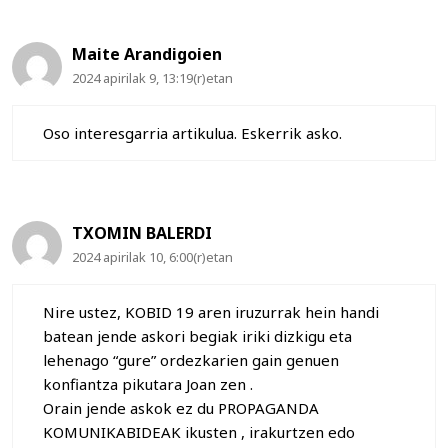
Maite Arandigoien
2024 apirilak 9, 13:19(r)etan
Oso interesgarria artikulua. Eskerrik asko.
TXOMIN BALERDI
2024 apirilak 10, 6:00(r)etan
Nire ustez, KOBID 19 aren iruzurrak hein handi
batean jende askori begiak iriki dizkigu eta
lehenago “gure” ordezkarien gain genuen
konfiantza pikutara Joan zen .
Orain jende askok ez du PROPAGANDA
KOMUNIKABIDEAK ikusten , irakurtzen edo