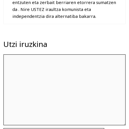
entzuten eta zerbait berriaren etorrera sumatzen
da . Nire USTEZ iraultza komunista eta
independentzia dira alternatiba bakarra.
Utzi iruzkina
Iruzkina