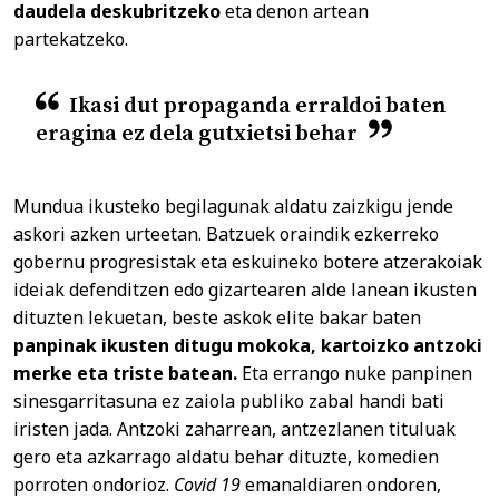
daudela deskubritzeko
eta denon artean
partekatzeko.
Ikasi dut propaganda erraldoi baten
eragina ez dela gutxietsi behar
Mundua ikusteko begilagunak aldatu zaizkigu jende
askori azken urteetan. Batzuek oraindik ezkerreko
gobernu progresistak eta eskuineko botere atzerakoiak
ideiak defenditzen edo gizartearen alde lanean ikusten
dituzten lekuetan, beste askok elite bakar baten
panpinak ikusten ditugu mokoka, kartoizko antzoki
merke eta triste batean.
Eta errango nuke panpinen
sinesgarritasuna ez zaiola publiko zabal handi bati
iristen jada. Antzoki zaharrean, antzezlanen tituluak
gero eta azkarrago aldatu behar dituzte, komedien
porroten ondorioz.
Covid 19
emanaldiaren ondoren,