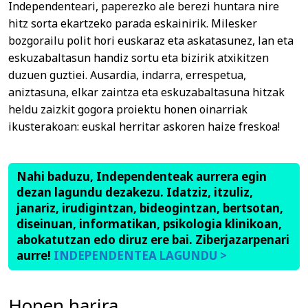
Independenteari, paperezko ale berezi huntara nire
hitz sorta ekartzeko parada eskainirik. Milesker
bozgorailu polit hori euskaraz eta askatasunez, lan eta
eskuzabaltasun handiz sortu eta bizirik atxikitzen
duzuen guztiei. Ausardia, indarra, errespetua,
aniztasuna, elkar zaintza eta eskuzabaltasuna hitzak
heldu zaizkit gogora proiektu honen oinarriak
ikusterakoan: euskal herritar askoren haize freskoa!
Nahi baduzu, Independenteak aurrera egin
dezan lagundu dezakezu. Idatziz, itzuliz,
janariz, irudigintzan, bideogintzan, bertsotan,
diseinuan, informatikan, psikologia klinikoan,
abokatutzan edo diruz ere bai. Ziberjazarpenari
aurre!
INDEPENDENTEA LAGUNDU >
Honen harira