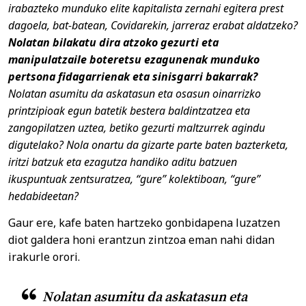
irabazteko munduko elite kapitalista zernahi egitera prest
dagoela, bat-batean, Covidarekin, jarreraz erabat aldatzeko?
Nolatan bilakatu dira atzoko gezurti eta
manipulatzaile boteretsu ezagunenak munduko
pertsona fidagarrienak eta sinisgarri bakarrak?
Nolatan asumitu da askatasun eta osasun oinarrizko
printzipioak egun batetik bestera baldintzatzea eta
zangopilatzen uztea, betiko gezurti maltzurrek agindu
digutelako? Nola onartu da gizarte parte baten bazterketa,
iritzi batzuk eta ezagutza handiko aditu batzuen
ikuspuntuak zentsuratzea, “gure” kolektiboan, “gure”
hedabideetan?
Gaur ere, kafe baten hartzeko gonbidapena luzatzen
diot galdera honi erantzun zintzoa eman nahi didan
irakurle orori.
Nolatan asumitu da askatasun eta