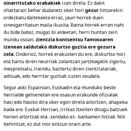
oinarritutako erabakiak
izan direla. Ez dakit
ohartarazi behar dudanetz oker hori
gezur
hitzarekin
ordezkatu daitekeela erraz, jaun horrek duen
sinesgarritasun maila ikusita. Baina horrek erran nahi
du bide batez, mugaz bi aldeetan, herri huntan zein
mundu osoan,
zientzia kontsentsu famosoaren
izenean saldutako diskurtso guztia ere gezurra
zela.
Ondorioz, horrek erakusten du ere, diskurtso hori
eta hartu diren neurriak zalantzan jartzeagatik zigortu,
mespretxatu, iraindu, baztertu diren zientzialariak,
adituak, edo herritar guztiak zuzen zeudela.
Segur aski Espainian, Euskadin eta munduko beste
herrialde gehienetan ere osasun erakunde ofizialak
hasi edo hasiko dira oker egon direla aitortzen, ahapeka
bada ere. Euskal Herrian, irrikaz itxoiten ditugu batzuek
horien aitortzak eta -zendako ez- barkamen hitzak. Nik
behintzat, ez dut inor entzun orain arte.