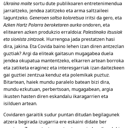
Ukraina maite
sortu dute publikoaren entretenimendua
jarraitzeko, jendea zatitzeko eta arma saltzaileei
laguntzeko.
Generoen saltsa koloretsua
iritsi da gero, eta
Azken Hartz Polarra beroketaren aurka
ondoren, eta
elitearen azken produkzio erraldoia:
Palestinako itsusiak
eta sionista zintzoak.
Hurrengoa jada prestatzen hasi
dira, jakina. Eta Covida baino lehen izan diren antzezlan
guztiak? Argi da eliteak gaitasun mugagabea duela
jendea okupatua mantentzeko, elkarren artean borroka
eta zatiketa eraginez eta interesgarriak izan daitezkeen
gai guztiei zentzua kenduz eta polemikak puztuz.
Bitartean, haiek mundu paralelo batean bizi dira,
mundu ezkutuan, perbertsoan, mugagabean, argia
ikusten hasten diren eskandalu ikaragarrien eta
isilduen artean.
Covidaren garaitik sudur puntan ditudan begilagunek
atzera begirada izugarria ere eskaini didate ber