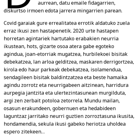
aurrean, datu emaile fidagarrien,
diskurtso irmoen edota jarrera mingarrien parean.
Covid garaiak gure errealitatea errotik aldatuko zuela
erraz ikusi zen hastapenetik. 2020 urte hastapen
horretan agintariek hartutako erabakien neurria
ikustean, hots, gizarte osoa atera gabe egoteko
agindua, joan-etorriak mugatzea, hurbilekoei bisitak
debekatzea, lan arloa gelditzea, maskaren derrigortzea,
kirola edo haur parkeak debekatzea, isolamendua,
sendagileen bisitak baldintzatzea eta beste hamaika
agindu zorrotz eta neurrigabeen aitzinean, harridura
aurpegia jantzita eta ulertezintasunean murgilduta,
argi zen zerbait potoloa zetorrela. Mundu mailan,
osasun erakundeen, gobernuen eta hedabideen
laguntzaz jarritako neurri guztien zorroztasuna ikusita,
hondamendia, sekula ikusi gabeko heriotza uholdea
espero zitekeen…