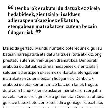
Denborak erakutsi du datuak ez zirela
hedabideek, zientzialari salduen
adierazpen ukaezinez elikatuta,
etengabean matrakatzen zutena bezain
fidagarriak
Eta ez da gertatu. Mundu huntako boteredunek, gu izu
batean harrapatuta eta datu faltsuez itota atxikiz, ongi
prestatu zuten aurreikuspen dramatikoa. Denborak
erakutsi du datuak ez zirela hedabideek, zientzialari
salduen adierazpen ukaezinez elikatuta, etengabean
matrakatzen zutena bezain fidagarriak. Denborak
erakutsi du eta ikerlari zintzo batzuen lanek frogatu
dute adin handiko jende askoren heriotzaren zergatia
ez zela ikertu ere egin, kasu gehienetan Covida zutabea
gurutze batez betetzen zutela diru gehiago irabazteko,