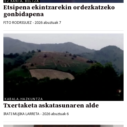
EZ KANTA, BELTZA
Etsipena ekintzarekin ordezkatzeko
gonbidapena
FITO RODRIGUEZ
-
2026 abuztuak 7
KABALA-HAZKUNTZA
Txertaketa askatasunaren alde
IRATI MUJIKA LARRETA
-
2026 abuztuak 6