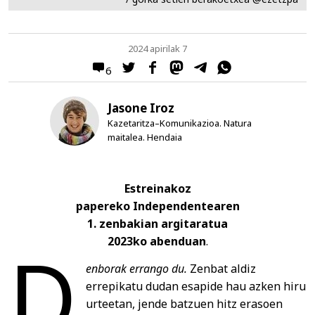
2024 apirilak 7
6
Jasone Iroz
Kazetaritza–Komunikazioa. Natura
maitalea. Hendaia
Estreinakoz
papereko Independentearen
1. zenbakian
argitaratua
D
2023ko abenduan
.
enborak errango du.
Zenbat aldiz
errepikatu dudan esapide hau azken hiru
urteetan, jende batzuen hitz erasoen