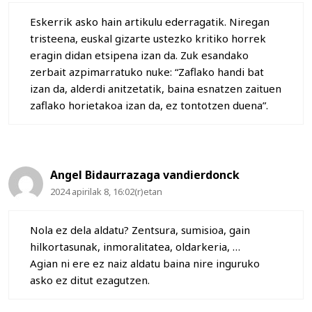
Eskerrik asko hain artikulu ederragatik. Niregan
tristeena, euskal gizarte ustezko kritiko horrek
eragin didan etsipena izan da. Zuk esandako
zerbait azpimarratuko nuke: “Zaflako handi bat
izan da, alderdi anitzetatik, baina esnatzen zaituen
zaflako horietakoa izan da, ez tontotzen duena”.
Angel Bidaurrazaga vandierdonck
2024 apirilak 8, 16:02(r)etan
Nola ez dela aldatu? Zentsura, sumisioa, gain
hilkortasunak, inmoralitatea, oldarkeria, …
Agian ni ere ez naiz aldatu baina nire inguruko
asko ez ditut ezagutzen.