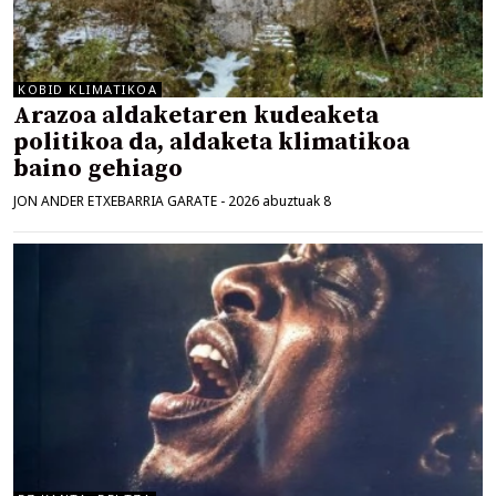
KOBID KLIMATIKOA
Arazoa aldaketaren kudeaketa
politikoa da, aldaketa klimatikoa
baino gehiago
JON ANDER ETXEBARRIA GARATE
-
2026 abuztuak 8