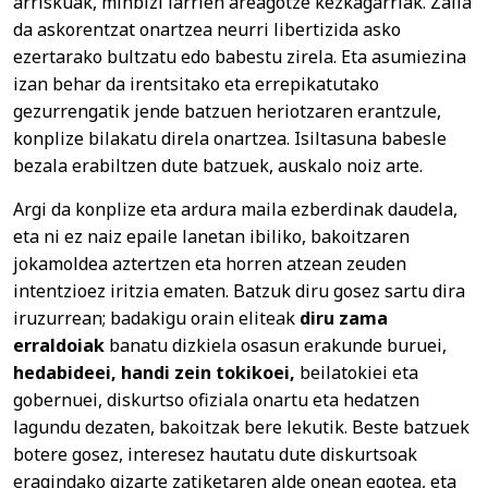
arriskuak, minbizi larrien areagotze kezkagarriak. Zaila
da askorentzat onartzea neurri libertizida asko
ezertarako bultzatu edo babestu zirela. Eta asumiezina
izan behar da irentsitako eta errepikatutako
gezurrengatik jende batzuen heriotzaren erantzule,
konplize bilakatu direla onartzea. Isiltasuna babesle
bezala erabiltzen dute batzuek, auskalo noiz arte.
Argi da konplize eta ardura maila ezberdinak daudela,
eta ni ez naiz epaile lanetan ibiliko, bakoitzaren
jokamoldea aztertzen eta horren atzean zeuden
intentzioez iritzia ematen. Batzuk diru gosez sartu dira
iruzurrean; badakigu orain eliteak
diru zama
erraldoiak
banatu dizkiela osasun erakunde buruei,
hedabideei, handi zein tokikoei,
beilatokiei eta
gobernuei, diskurtso ofiziala onartu eta hedatzen
lagundu dezaten, bakoitzak bere lekutik. Beste batzuek
botere gosez, interesez hautatu dute diskurtsoak
eragindako gizarte zatiketaren alde onean egotea, eta