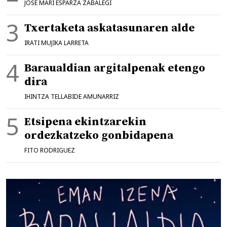
JOSE MARI ESPARZA ZABALEGI
Txertaketa askatasunaren alde
IRATI MUJIKA LARRETA
Baraualdian argitalpenak etengo
dira
IHINTZA TELLABIDE AMUNARRIZ
Etsipena ekintzarekin
ordezkatzeko gonbidapena
FITO RODRIGUEZ