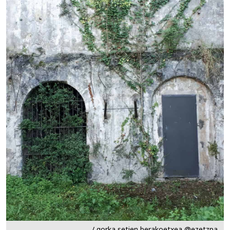
/ gorka setien berakoetxea @ezetzpa