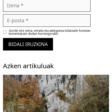
Izena
E-
posta
Gorde nire izena, emaila eta webgunea bilatzaile honetan
komentatzen dudan hurrengorako.
Azken artikuluak