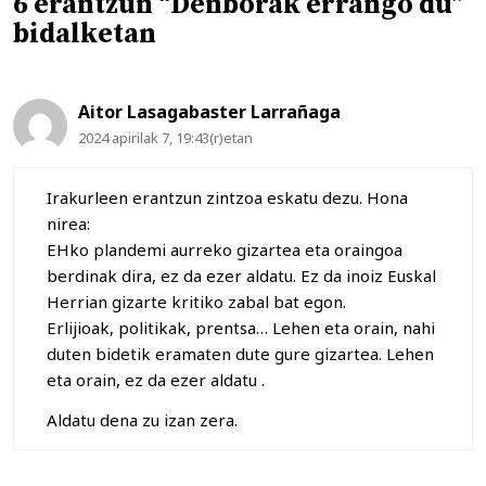
6 erantzun “Denborak errango du”
bidalketan
Aitor Lasagabaster Larrañaga
2024 apirilak 7, 19:43(r)etan
Irakurleen erantzun zintzoa eskatu dezu. Hona
nirea:
EHko plandemi aurreko gizartea eta oraingoa
berdinak dira, ez da ezer aldatu. Ez da inoiz Euskal
Herrian gizarte kritiko zabal bat egon.
Erlijioak, politikak, prentsa… Lehen eta orain, nahi
duten bidetik eramaten dute gure gizartea. Lehen
eta orain, ez da ezer aldatu .
Aldatu dena zu izan zera.