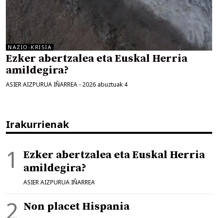
NAZIO-KRISIA
Ezker abertzalea eta Euskal Herria
amildegira?
ASIER AIZPURUA IÑARREA
-
2026 abuztuak 4
Irakurrienak
Ezker abertzalea eta Euskal Herria
amildegira?
ASIER AIZPURUA IÑARREA
Non placet Hispania