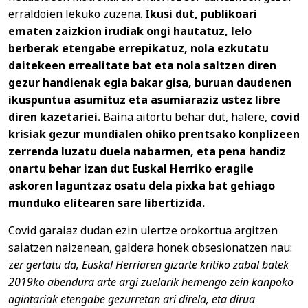
erraldoien lekuko zuzena.
Ikusi dut, publikoari
ematen zaizkion irudiak ongi hautatuz, lelo
berberak etengabe errepikatuz, nola ezkutatu
daitekeen errealitate bat eta nola saltzen diren
gezur handienak egia bakar gisa, buruan daudenen
ikuspuntua asumituz eta asumiaraziz ustez libre
diren kazetariei.
Baina aitortu behar dut, halere,
covid
krisiak gezur mundialen ohiko prentsako konplizeen
zerrenda luzatu duela nabarmen, eta pena handiz
onartu behar izan dut Euskal Herriko eragile
askoren laguntzaz osatu dela pixka bat gehiago
munduko elitearen sare libertizida.
Covid garaiaz dudan ezin ulertze orokortua argitzen
saiatzen naizenean, galdera honek obsesionatzen nau:
z
er gertatu da, Euskal Herriaren gizarte kritiko zabal batek
2019ko abendura arte argi zuelarik hemengo zein kanpoko
agintariak etengabe gezurretan ari direla, eta dirua