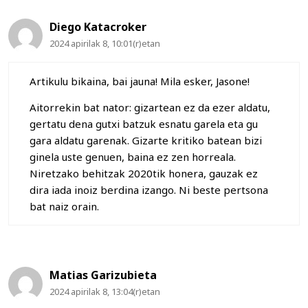
Diego Katacroker
2024 apirilak 8, 10:01(r)etan
Artikulu bikaina, bai jauna! Mila esker, Jasone!
Aitorrekin bat nator: gizartean ez da ezer aldatu,
gertatu dena gutxi batzuk esnatu garela eta gu
gara aldatu garenak. Gizarte kritiko batean bizi
ginela uste genuen, baina ez zen horreala.
Niretzako behitzak 2020tik honera, gauzak ez
dira iada inoiz berdina izango. Ni beste pertsona
bat naiz orain.
Matias Garizubieta
2024 apirilak 8, 13:04(r)etan