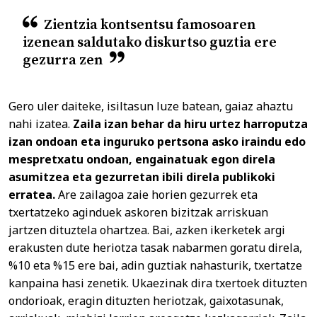
Zientzia kontsentsu famosoaren
izenean saldutako diskurtso guztia ere
gezurra zen
Gero uler daiteke, isiltasun luze batean, gaiaz ahaztu
nahi izatea.
Zaila izan behar da hiru urtez harroputza
izan ondoan eta inguruko pertsona asko iraindu edo
mespretxatu ondoan, engainatuak egon direla
asumitzea eta gezurretan ibili direla publikoki
erratea.
Are zailagoa zaie horien gezurrek eta
txertatzeko aginduek askoren bizitzak arriskuan
jartzen dituztela ohartzea. Bai, azken ikerketek argi
erakusten dute heriotza tasak nabarmen goratu direla,
%10 eta %15 ere bai, adin guztiak nahasturik, txertatze
kanpaina hasi zenetik. Ukaezinak dira txertoek dituzten
ondorioak, eragin dituzten heriotzak, gaixotasunak,