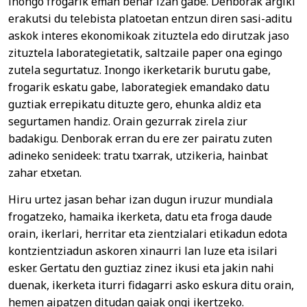
inongo frogarik eman behar izan gabe. Denborak argiki
erakutsi du telebista platoetan entzun diren sasi-aditu
askok interes ekonomikoak zituztela edo dirutzak jaso
zituztela laborategietatik, saltzaile paper ona egingo
zutela segurtatuz. Inongo ikerketarik burutu gabe,
frogarik eskatu gabe, laborategiek emandako datu
guztiak errepikatu dituzte gero, ehunka aldiz eta
segurtamen handiz. Orain gezurrak zirela ziur
badakigu. Denborak erran du ere zer pairatu zuten
adineko senideek: tratu txarrak, utzikeria, hainbat
zahar etxetan.
Hiru urtez jasan behar izan dugun iruzur mundiala
frogatzeko, hamaika ikerketa, datu eta froga daude
orain, ikerlari, herritar eta zientzialari etikadun edota
kontzientziadun askoren xinaurri lan luze eta isilari
esker. Gertatu den guztiaz zinez ikusi eta jakin nahi
duenak, ikerketa iturri fidagarri asko eskura ditu orain,
hemen aipatzen ditudan gaiak ongi ikertzeko.