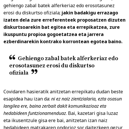
gehiengo zabal batek alferkeriaz edo erosotasunez
erosi du diskurtso ofiziala;
jakin badakigu errazago
izaten dela zure erreferenteek proposatzen dizuten
diskurtsoarekin bat egitea eta errepikatzea, zure
ikuspuntu propioa gogoetatzea eta jarrera
ezberdinarekin kontrako korrontean egotea baino.
Gehiengo zabal batek alferkeriaz edo
erosotasunez erosi du diskurtso
ofiziala
Covidaren hasieratik anitzetan errepikatu dudan beste
esapidea hau izan da:
ni ez naiz zientzialaria, ezta osasun
langilea ere, baina zerbait dakit komunikazioaz eta
hedabideen funtzionamenduaz
. Bai, kazetari gisa luzaz
eta ikusentzule gisa ere bai, anitzetan izan naiz
hedabideen matrakaren ondorioz sor daitezkeen gezur