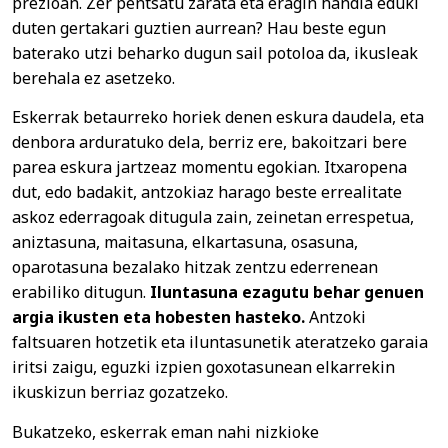
prezioan. Zer pentsatu zarata eta eragin handia eduki
duten gertakari guztien aurrean? Hau beste egun
baterako utzi beharko dugun sail potoloa da, ikusleak
berehala ez asetzeko.
Eskerrak betaurreko horiek denen eskura daudela, eta
denbora arduratuko dela, berriz ere, bakoitzari bere
parea eskura jartzeaz momentu egokian. Itxaropena
dut, edo badakit, antzokiaz harago beste errealitate
askoz ederragoak ditugula zain, zeinetan errespetua,
aniztasuna, maitasuna, elkartasuna, osasuna,
oparotasuna bezalako hitzak zentzu ederrenean
erabiliko ditugun.
Iluntasuna ezagutu behar genuen
argia ikusten eta hobesten hasteko.
Antzoki
faltsuaren hotzetik eta iluntasunetik ateratzeko garaia
iritsi zaigu, eguzki izpien goxotasunean elkarrekin
ikuskizun berriaz gozatzeko.
Bukatzeko, eskerrak eman nahi nizkioke