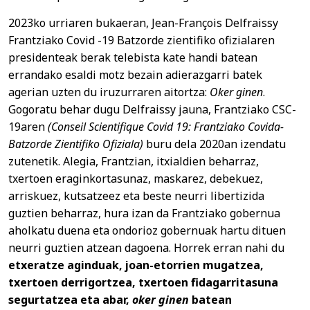
2023ko urriaren bukaeran, Jean-François Delfraissy
Frantziako Covid -19 Batzorde zientifiko ofizialaren
presidenteak berak telebista kate handi batean
errandako esaldi motz bezain adierazgarri batek
agerian uzten du iruzurraren aitortza:
Oker ginen
.
Gogoratu behar dugu Delfraissy jauna, Frantziako CSC-
19aren
(Conseil Scientifique Covid 19: Frantziako Covida-
Batzorde Zientifiko Ofiziala)
buru dela 2020an izendatu
zutenetik. Alegia, Frantzian, itxialdien beharraz,
txertoen eraginkortasunaz, maskarez, debekuez,
arriskuez, kutsatzeez eta beste neurri libertizida
guztien beharraz, hura izan da Frantziako gobernua
aholkatu duena eta ondorioz gobernuak hartu dituen
neurri guztien atzean dagoena. Horrek erran nahi du
etxeratze aginduak, joan-etorrien mugatzea,
txertoen derrigortzea, txertoen fidagarritasuna
segurtatzea eta abar,
oker ginen
batean