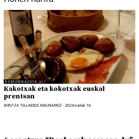
KOMUNIKAZIOA
Kakotxak eta kokotxak euskal
prentsan
2024 irailak 16
IHINTZA TELLABIDE AMUNARRIZ
-