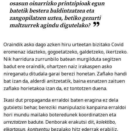
osasun oinarrizko printzipioak egun
batetik bestera baldintzatzea eta
zangopilatzen uztea, betiko gezurti
maltzurrek agindu digutelako?
Oraindik asko dago azken hiru urteetan bizitako Covid
eromenaz idazteko, gogoetatzeko, galdetzeko, ikertzeko.
Nik harridura zurrunbilo batean murgilduta segitzen
badut ere oraindik, ohartzen naiz irakaspen asko
nireganatu ditudala garai berezi honetan. Zaflako handi
bat izan da, alderdi anitzetatik, baina esnatzen zaituen
zaflako horietakoa izan da, ez tontotzen duena.
Ikasi dut propaganda erraldoi baten eragina ez dela
gutxietsi behar, bereziki manipulazio kanpaina erraldoi
hori mundu mailako boteredunek koordinatzen eta
urreztatzen
badute. Denborak erakutsi dit,
kolektibo,
elkartasun, kontsentsu
bezalako hitz ederrak erabiliz,