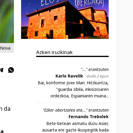
, Nova
Azken iruzkinak
"..." erantzuten
Karlo Ravelik
duela 2 egun
Bai, konforme Joxe Mari. Hitzkuntza,
"guardia zibila, inkisizioaren
ordezkoa, Espainiaren muina...
n da
"Ezker abertzalea eta..." erantzuten
Fernando Trebolek
Bete-betean asmatu duzu Asier,
ausarta ere gazte ikuspegitik bada
ia