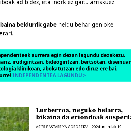
iboak adibidez, eta inork ez gaitu arriskuez
 baina beldurrik gabe
heldu behar genioke
erari.
ependenteak aurrera egin dezan lagundu dezakezu.
anariz, irudigintzan, bideogintzan, bertsotan, diseinuan
ologia klinikoan, abokatutzan edo diruz ere bai.
urre!
INDEPENDENTEA LAGUNDU >
Lurberroa, neguko belarra,
bikaina da eriondoak suspert
2024 urtarrilak 19
ASIER BASTARRIKA GOROSTIZA
-