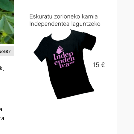
poli87
k,
a
ta