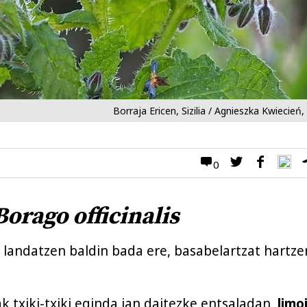
Borraja Ericen, Sizilia / Agnieszka Kwiecień
0
Borago officinalis
andatzen baldin bada ere, basabelartzat hartze
 txiki-txiki eginda jan daitezke entsaladan,
limo