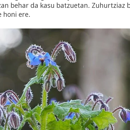
zan behar da kasu batzuetan. Zuhurtziaz 
 honi ere.