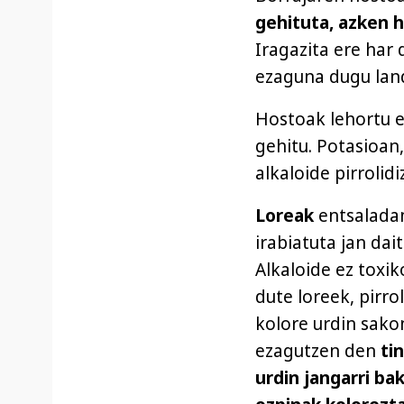
gehituta, azken h
Iragazita ere har
ezaguna dugu lan
Hostoak lehortu er
gehitu. Potasioan,
alkaloide pirrolid
Loreak
entsalada
irabiatuta jan dai
Alkaloide ez toxik
dute loreek, pirrol
kolore urdin sako
ezagutzen den
ti
urdin jangarri bak