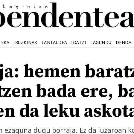
TEKA
IRUZKINAK
LANTALDEA
IDATZI
LAGUNDU
DENDA
ja: hemen barat
tzen bada ere, b
en da leku askot
 ezaguna dugu borraja. Ez da luzaroan k