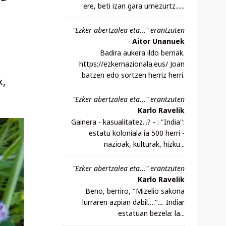
ere, beti izan gara umezurtz......
"Ezker abertzalea eta..." erantzuten
Aitor Unanuek
Badira aukera ildo berriak.
https://ezkernazionala.eus/ Joan
batzen edo sortzen herriz herri.
k,
"Ezker abertzalea eta..." erantzuten
Karlo Ravelik
Gainera - kasualitatez...? - : "India":
estatu koloniala ia 500 herri -
nazioak, kulturak, hizku...
"Ezker abertzalea eta..." erantzuten
Karlo Ravelik
Beno, berriro, "Mizelio sakona
lurraren azpian dabil….".... Indiar
estatuan bezela: la...