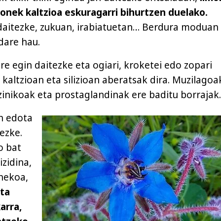
onek kaltzioa eskuragarri bihurtzen duelako.
 daitezke, zukuan, irabiatuetan… Berdura moduan
dare hau.
e egin daitezke eta ogiari, kroketei edo zopari
 kaltzioan eta silizioan aberatsak dira. Muzilagoa
izinikoak eta prostaglandinak ere baditu borrajak.
n edota
tezke.
o bat
izidina,
nekoa,
nta
arra,