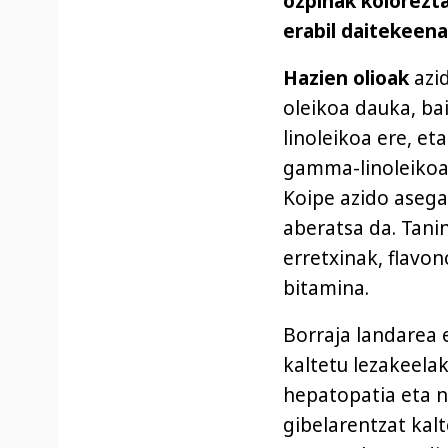
ozpinak kolorezt
erabil daitekeena
Hazien olioak
azi
oleikoa dauka, ba
linoleikoa ere, eta
gamma-linoleikoa
Koipe azido aseg
aberatsa da. Tani
erretxinak, flavon
bitamina.
Borraja landarea 
kaltetu lezakeela
hepatopatia eta n
gibelarentzat kal