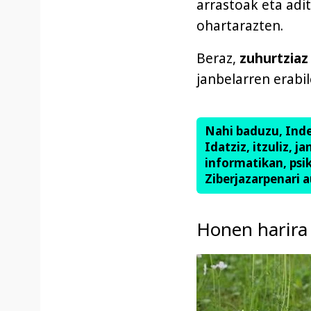
arrastoak eta adit
ohartarazten.
Beraz,
zuhurtziaz
janbelarren erabil
Nahi baduzu, Ind
Idatziz, itzuliz, j
informatikan, psik
Ziberjazarpenari a
Honen harira