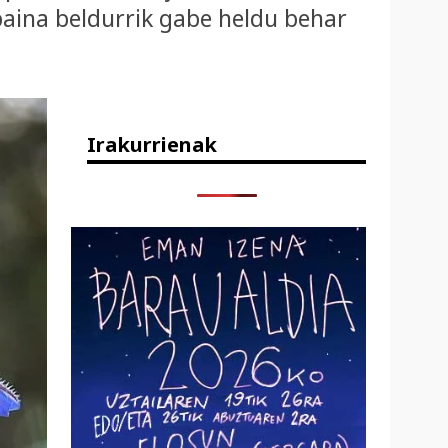
baina beldurrik gabe heldu behar
Irakurrienak