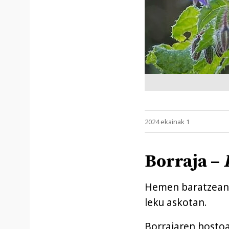
2024 ekainak 1
Borraja –
Hemen baratzean l
leku askotan.
Borrajaren hostoak