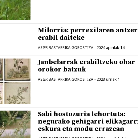
Milorria: perrexilaren antzer
erabil daiteke
2024 apirilak 14
ASIER BASTARRIKA GOROSTIZA
-
Janbelarrak erabiltzeko ohar
orokor batzuk
2023 urriak 1
ASIER BASTARRIKA GOROSTIZA
-
Sabi hostozuria lehortuta:
negurako gehigarri elikagarr
eskura eta modu errazean