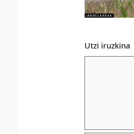
JANBELARRAK
Utzi iruzkina
Iruzkina