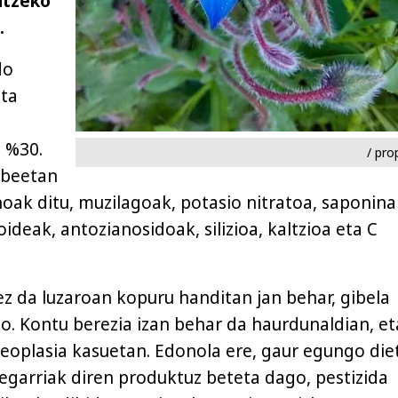
atzeko
.
do
ita
 %30.
/ pro
abeetan
noak ditu, muzilagoak, potasio nitratoa, saponina
oideak, antozianosidoak, silizioa, kaltzioa eta C
ez da luzaroan kopuru handitan jan behar, gibela
ko. Kontu berezia izan behar da haurdunaldian, et
eoplasia kasuetan. Edonola ere, gaur egungo die
tegarriak diren produktuz beteta dago, pestizida