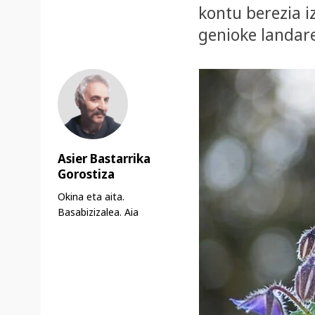
kontu berezia i
genioke landare
Asier Bastarrika
Gorostiza
Okina eta aita.
Basabizizalea. Aia