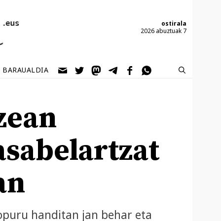
ostirala
2026 abuztuak 7
BARAUALDIA
zean
asabelartzat
an
opuru handitan jan behar eta