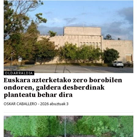
OLDARRALDIA
Euskara azterketako zero borobilen
ondoren, galdera desberdinak
planteatu behar dira
OSKAR CABALLERO
-
2026 abuztuak 3