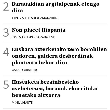
Baraualdian argitalpenak etengo
dira
IHINTZA TELLABIDE AMUNARRIZ
Non placet Hispania
JOSE MARI ESPARZA ZABALEGI
Euskara azterketako zero borobilen
ondoren, galdera desberdinak
planteatu behar dira
OSKAR CABALLERO
Hustuketa bezainbesteko
asebetetzea, barauak ekarritako
benetako altxorra
MIKEL UGARTE