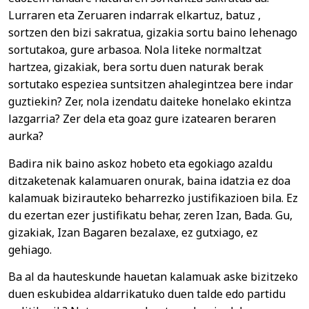
Lurraren eta Zeruaren indarrak elkartuz, batuz ,
sortzen den bizi sakratua, gizakia sortu baino lehenago
sortutakoa, gure arbasoa. Nola liteke normaltzat
hartzea, gizakiak, bera sortu duen naturak berak
sortutako espeziea suntsitzen ahalegintzea bere indar
guztiekin? Zer, nola izendatu daiteke honelako ekintza
lazgarria? Zer dela eta goaz gure izatearen beraren
aurka?
Badira nik baino askoz hobeto eta egokiago azaldu
ditzaketenak kalamuaren onurak, baina idatzia ez doa
kalamuak bizirauteko beharrezko justifikazioen bila. Ez
du ezertan ezer justifikatu behar, zeren Izan, Bada. Gu,
gizakiak, Izan Bagaren bezalaxe, ez gutxiago, ez
gehiago.
Ba al da hauteskunde hauetan kalamuak aske bizitzeko
duen eskubidea aldarrikatuko duen talde edo partidu