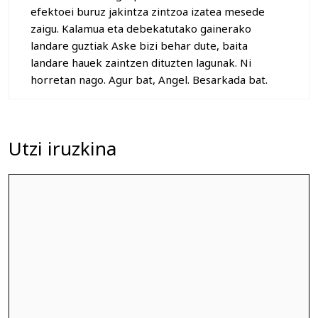
efektoei buruz jakintza zintzoa izatea mesede
zaigu. Kalamua eta debekatutako gainerako
landare guztiak Aske bizi behar dute, baita
landare hauek zaintzen dituzten lagunak. Ni
horretan nago. Agur bat, Angel. Besarkada bat.
Utzi iruzkina
Iruzkina