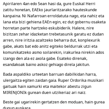
Apirilaren 4an edo 5ean hasi da, gure Euskal Herri
zatitu honetan, EAEko jaurlaritzarako hauteskunde
kanpaina. Ni Nafarroan erroldatuta nago, eta nahiz eta
lana eta bizi gehiena EAEn egin, ez dut gobernu osaketa
horretan parte hartzeko eskubiderik. Halere, nire
bizitzan zehar idazketan trebetasunik garatu ez dudan
arren, nire iritzia azaltzeko beharra dut, konplexurik
gabe, akats bat edo anitz egiteko beldurrak utzi eta
komunikatzeko asmo soilarekin, irakurlea nirekin ados
izango den ala ez axola gabe. Esateko direnak,
esandakoak baino askoz gehiago direla jakitun.
Bada aspaldiko urteetan barruan dabilkidan harra,
ulergaitza egiten zaidan gaia. Ruper Ordorika musikari
gaituak hain xamurki eta maitekor abestu zigun
MIRENJONIk gurean duen utzikeriaz ari naiz.
Beste gai ugarirekin gertatzen den moduan, hain gurea
dugun euskara