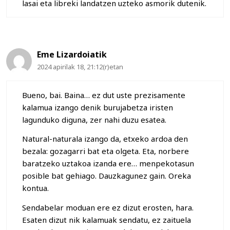
lasai eta libreki landatzen uzteko asmorik dutenik.
Eme Lizardoiatik
2024 apirilak 18, 21:12(r)etan
Bueno, bai. Baina… ez dut uste prezisamente
kalamua izango denik burujabetza iristen
lagunduko diguna, zer nahi duzu esatea.
Natural-naturala izango da, etxeko ardoa den
bezala: gozagarri bat eta olgeta. Eta, norbere
baratzeko uztakoa izanda ere… menpekotasun
posible bat gehiago. Dauzkagunez gain. Oreka
kontua.
Sendabelar moduan ere ez dizut erosten, hara.
Esaten dizut nik kalamuak sendatu, ez zaituela