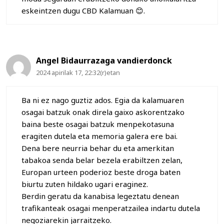
eskeintzen dugu CBD Kalamuan 😊.
Angel Bidaurrazaga vandierdonck
2024 apirilak 17, 22:32(r)etan
Ba ni ez nago guztiz ados. Egia da kalamuaren
osagai batzuk onak direla gaixo askorentzako
baina beste osagai batzuk menpekotasuna
eragiten dutela eta memoria galera ere bai.
Dena bere neurria behar du eta amerkitan
tabakoa senda belar bezela erabiltzen zelan,
Europan urteen poderioz beste droga baten
biurtu zuten hildako ugari eraginez.
Berdin geratu da kanabisa legeztatu denean
trafikanteak osagai menperatzailea indartu dutela
negoziarekin jarraitzeko.