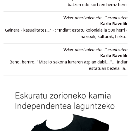
batzen edo sortzen herriz herri.
"Ezker abertzalea eta..." erantzuten
Karlo Ravelik
Gainera - kasualitatez...? - : "India": estatu koloniala ia 500 herri -
nazioak, kulturak, hizku...
"Ezker abertzalea eta..." erantzuten
Karlo Ravelik
Beno, berriro, "Mizelio sakona lurraren azpian dabil….".... Indiar
estatuan bezela: la...