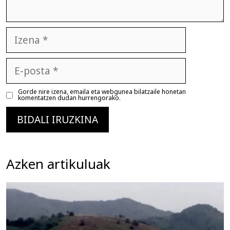
Izena
E-
posta
Gorde nire izena, emaila eta webgunea bilatzaile honetan
komentatzen dudan hurrengorako.
Azken artikuluak