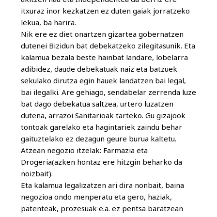
itxuraz inor kezkatzen ez duten gaiak jorratzeko
lekua, ba harira.
Nik ere ez diet onartzen gizartea gobernatzen
dutenei Bizidun bat debekatzeko zilegitasunik. Eta
kalamua bezala beste hainbat landare, lobelarra
adibidez, daude debekatuak naiz eta batzuek
sekulako dirutza egin hauek landatzen bai legal,
bai ilegalki. Are gehiago, sendabelar zerrenda luze
bat dago debekatua saltzea, urtero luzatzen
dutena, arrazoi Sanitarioak tarteko. Gu gizajook
tontoak garelako eta hagintariek zaindu behar
gaituztelako ez dezagun geure burua kaltetu.
Atzean negozio itzelak: Farmazia eta
Drogeria(azken hontaz ere hitzgin beharko da
noizbait).
Eta kalamua legalizatzen ari dira nonbait, baina
negozioa ondo menperatu eta gero, haziak,
patenteak, prozesuak e.a. ez pentsa baratzean