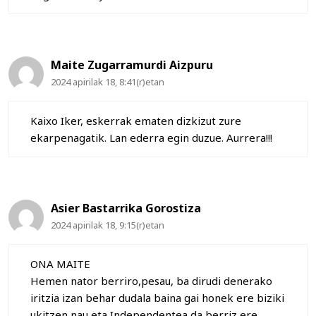
Maite Zugarramurdi Aizpuru
2024 apirilak 18, 8:41(r)etan
Kaixo Iker, eskerrak ematen dizkizut zure
ekarpenagatik. Lan ederra egin duzue. Aurrera!!!
Asier Bastarrika Gorostiza
2024 apirilak 18, 9:15(r)etan
ONA MAITE
Hemen nator berriro,pesau, ba dirudi denerako
iritzia izan behar dudala baina gai honek ere biziki
ukitzen nau eta Independentea da berriz ere