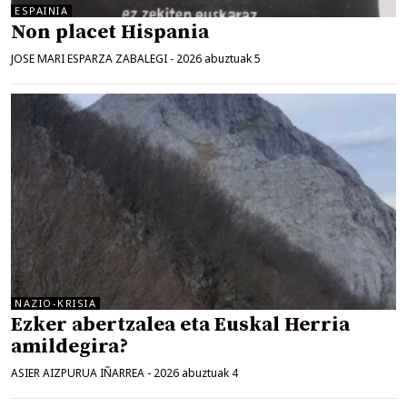
ESPAINIA
Non placet Hispania
JOSE MARI ESPARZA ZABALEGI
-
2026 abuztuak 5
NAZIO-KRISIA
Ezker abertzalea eta Euskal Herria
amildegira?
ASIER AIZPURUA IÑARREA
-
2026 abuztuak 4