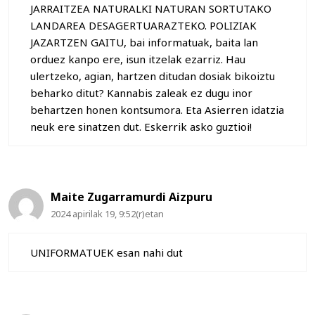
JARRAITZEA NATURALKI NATURAN SORTUTAKO
LANDAREA DESAGERTUARAZTEKO. POLIZIAK
JAZARTZEN GAITU, bai informatuak, baita lan
orduez kanpo ere, isun itzelak ezarriz. Hau
ulertzeko, agian, hartzen ditudan dosiak bikoiztu
beharko ditut? Kannabis zaleak ez dugu inor
behartzen honen kontsumora. Eta Asierren idatzia
neuk ere sinatzen dut. Eskerrik asko guztioi!
Maite Zugarramurdi Aizpuru
2024 apirilak 19, 9:52(r)etan
UNIFORMATUEK esan nahi dut