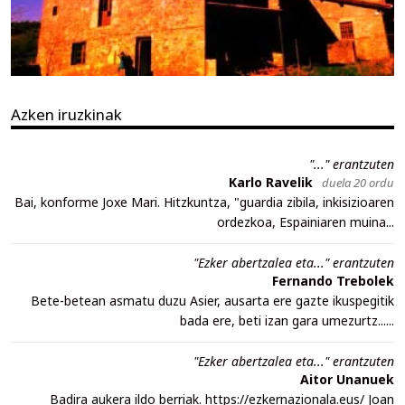
Azken iruzkinak
"..." erantzuten
Karlo Ravelik
duela 20 ordu
Bai, konforme Joxe Mari. Hitzkuntza, "guardia zibila, inkisizioaren
ordezkoa, Espainiaren muina...
"Ezker abertzalea eta..." erantzuten
Fernando Trebolek
Bete-betean asmatu duzu Asier, ausarta ere gazte ikuspegitik
bada ere, beti izan gara umezurtz......
"Ezker abertzalea eta..." erantzuten
Aitor Unanuek
Badira aukera ildo berriak. https://ezkernazionala.eus/ Joan