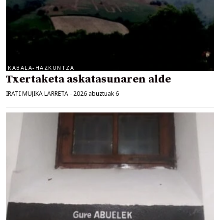
KABALA-HAZKUNTZA
Txertaketa askatasunaren alde
IRATI MUJIKA LARRETA
-
2026 abuztuak 6