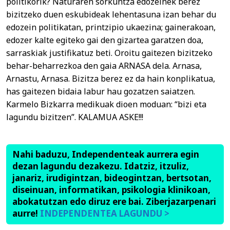
politikorik? Naturaren sorkuntza edozeinek berez
bizitzeko duen eskubideak lehentasuna izan behar du
edozein politikatan, printzipio ukaezina; gainerakoan,
edozer kalte egiteko gai den gizartea garatzen doa,
sarraskiak justifikatuz beti. Oroitu gaitezen bizitzeko
behar-beharrezkoa den gaia ARNASA dela. Arnasa,
Arnastu, Arnasa. Bizitza berez ez da hain konplikatua,
has gaitezen bidaia labur hau gozatzen saiatzen.
Karmelo Bizkarra medikuak dioen moduan: “bizi eta
lagundu bizitzen”. KALAMUA ASKE!!!
Nahi baduzu, Independenteak aurrera egin
dezan lagundu dezakezu. Idatziz, itzuliz,
janariz, irudigintzan, bideogintzan, bertsotan,
diseinuan, informatikan, psikologia klinikoan,
abokatutzan edo diruz ere bai. Ziberjazarpenari
aurre!
INDEPENDENTEA LAGUNDU >