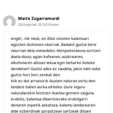
Maite Zugarramurdi
2024 apirilak 29, 0:07(r)etan
Angel , nik neuk, ez ditut sinisten kalamuari
egozten dizkioten okerrak. Badakit guztia bere
neurrian dela mesedeko. Menpekotasuna sortzen
duela diozu; agian kafearen, azukrearen,
alkoholaren alboan lekua egin beharko lioteke
dendetan? Guztiz ados ez zaudela, jakin nahi nuke
guztiz hori hori zenbat den.
Nik ez dut arrazoirik ikusten naturan sortu den
landare baten aurka ekiteko. Gure inguru
naturalarekin bizitzen ikastea gomeni zaiguna
erabiliz, kalamua dibertsiorako erabilgarri
denaren ospetik askatzea, kalamu landarearen
alde ezberdinak gorputzean sartzeak dituen