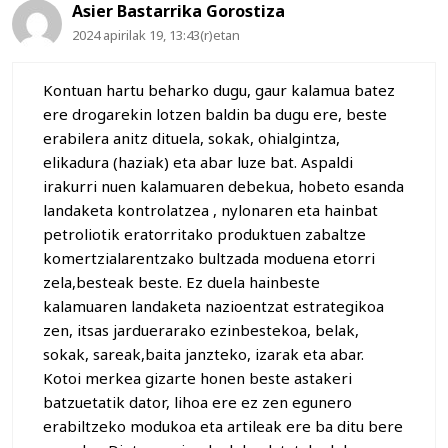
Asier Bastarrika Gorostiza
2024 apirilak 19, 13:43(r)etan
Kontuan hartu beharko dugu, gaur kalamua batez
ere drogarekin lotzen baldin ba dugu ere, beste
erabilera anitz dituela, sokak, ohialgintza,
elikadura (haziak) eta abar luze bat. Aspaldi
irakurri nuen kalamuaren debekua, hobeto esanda
landaketa kontrolatzea , nylonaren eta hainbat
petroliotik eratorritako produktuen zabaltze
komertzialarentzako bultzada moduena etorri
zela,besteak beste. Ez duela hainbeste
kalamuaren landaketa nazioentzat estrategikoa
zen, itsas jarduerarako ezinbestekoa, belak,
sokak, sareak,baita janzteko, izarak eta abar.
Kotoi merkea gizarte honen beste astakeri
batzuetatik dator, lihoa ere ez zen egunero
erabiltzeko modukoa eta artileak ere ba ditu bere