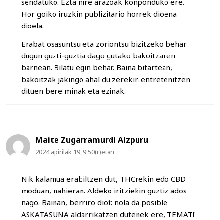
sendatuko. Ezta nire arazoak konponduko ere.
Hor goiko iruzkin publizitario horrek dioena
dioela.
Erabat osasuntsu eta zoriontsu bizitzeko behar
dugun guzti-guztia dago gutako bakoitzaren
barnean. Bilatu egin behar. Baina bitartean,
bakoitzak jakingo ahal du zerekin entretenitzen
dituen bere minak eta ezinak.
Maite Zugarramurdi Aizpuru
2024 apirilak 19, 9:50(r)etan
Nik kalamua erabiltzen dut, THCrekin edo CBD
moduan, nahieran. Aldeko iritziekin guztiz ados
nago. Bainan, berriro diot: nola da posible
ASKATASUNA aldarrikatzen dutenek ere, TEMATI