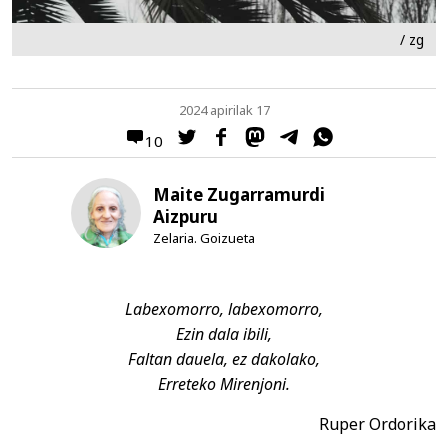
/ zg
2024 apirilak 17
10
Maite Zugarramurdi
Aizpuru
Zelaria. Goizueta
Labexomorro, labexomorro,
Ezin dala ibili,
Faltan dauela, ez dakolako,
Erreteko Mirenjoni.
Ruper Ordorika