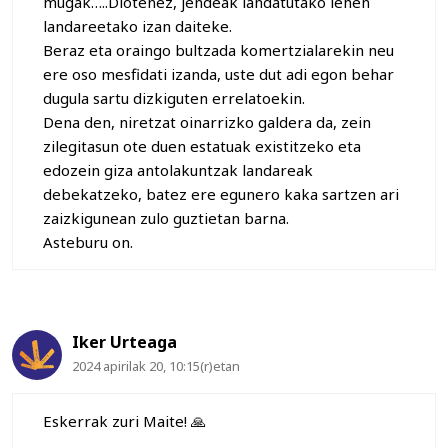
mugak…..Diotenez, jendeak landatutako lehen
landareetako izan daiteke.
Beraz eta oraingo bultzada komertzialarekin neu
ere oso mesfidati izanda, uste dut adi egon behar
dugula sartu dizkiguten errelatoekin.
Dena den, niretzat oinarrizko galdera da, zein
zilegitasun ote duen estatuak existitzeko eta
edozein giza antolakuntzak landareak
debekatzeko, batez ere egunero kaka sartzen ari
zaizkigunean zulo guztietan barna.
Asteburu on.
Iker Urteaga
2024 apirilak 20, 10:15(r)etan
Eskerrak zuri Maite! 🙏