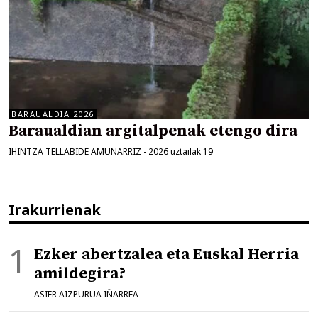
BARAUALDIA 2026
Baraualdian argitalpenak etengo dira
IHINTZA TELLABIDE AMUNARRIZ
-
2026 uztailak 19
Irakurrienak
Ezker abertzalea eta Euskal Herria
amildegira?
ASIER AIZPURUA IÑARREA