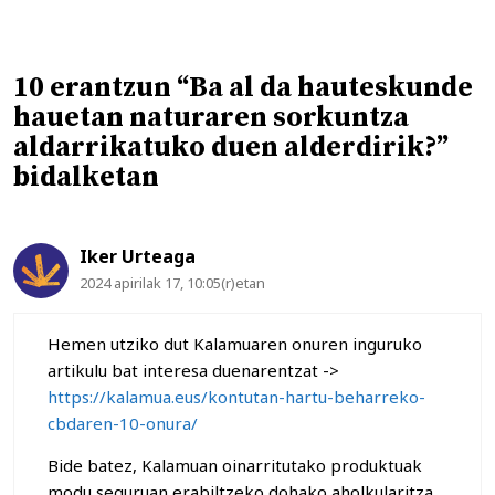
10 erantzun “Ba al da hauteskunde
hauetan naturaren sorkuntza
aldarrikatuko duen alderdirik?”
bidalketan
Iker Urteaga
2024 apirilak 17, 10:05(r)etan
Hemen utziko dut Kalamuaren onuren inguruko
artikulu bat interesa duenarentzat ->
https://kalamua.eus/kontutan-hartu-beharreko-
cbdaren-10-onura/
Bide batez, Kalamuan oinarritutako produktuak
modu seguruan erabiltzeko dohako aholkularitza