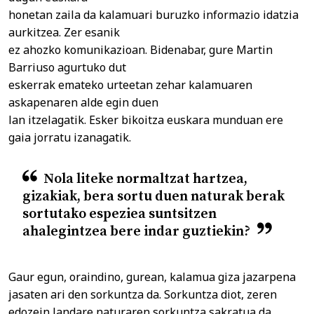
honetan zaila da kalamuari buruzko informazio idatzia
aurkitzea. Zer esanik
ez ahozko komunikazioan. Bidenabar, gure Martin
Barriuso agurtuko dut
eskerrak emateko urteetan zehar kalamuaren
askapenaren alde egin duen
lan itzelagatik. Esker bikoitza euskara munduan ere
gaia jorratu izanagatik.
Nola liteke normaltzat hartzea,
gizakiak, bera sortu duen naturak berak
sortutako espeziea suntsitzen
ahalegintzea bere indar guztiekin?
Gaur egun, oraindino, gurean, kalamua giza jazarpena
jasaten ari den sorkuntza da. Sorkuntza diot, zeren
edozein landare naturaren sorkuntza sakratua da.