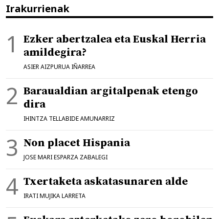
Irakurrienak
Ezker abertzalea eta Euskal Herria
amildegira?
ASIER AIZPURUA IÑARREA
Baraualdian argitalpenak etengo
dira
IHINTZA TELLABIDE AMUNARRIZ
Non placet Hispania
JOSE MARI ESPARZA ZABALEGI
Txertaketa askatasunaren alde
IRATI MUJIKA LARRETA