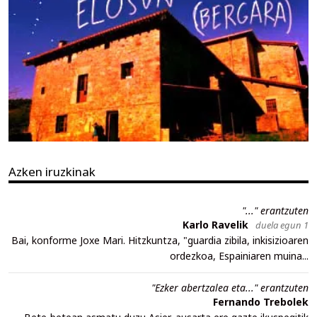
Azken iruzkinak
"..." erantzuten
Karlo Ravelik
duela egun 1
Bai, konforme Joxe Mari. Hitzkuntza, "guardia zibila, inkisizioaren
ordezkoa, Espainiaren muina...
"Ezker abertzalea eta..." erantzuten
Fernando Trebolek