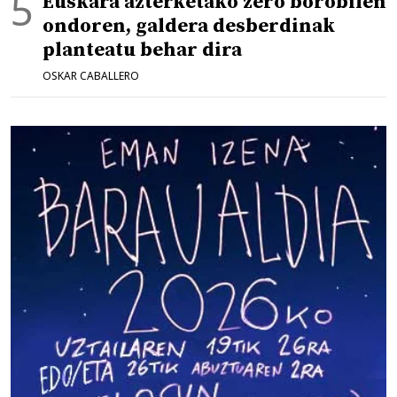
Euskara azterketako zero borobilen
ondoren, galdera desberdinak
planteatu behar dira
OSKAR CABALLERO