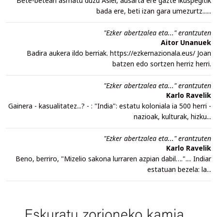
Bete-betean asmatu duzu Asier, ausarta ere gazte ikuspegitik
bada ere, beti izan gara umezurtz......
"Ezker abertzalea eta..." erantzuten
Aitor Unanuek
Badira aukera ildo berriak. https://ezkernazionala.eus/ Joan
batzen edo sortzen herriz herri.
"Ezker abertzalea eta..." erantzuten
Karlo Ravelik
Gainera - kasualitatez...? - : "India": estatu koloniala ia 500 herri -
nazioak, kulturak, hizku...
"Ezker abertzalea eta..." erantzuten
Karlo Ravelik
Beno, berriro, "Mizelio sakona lurraren azpian dabil….".... Indiar
estatuan bezela: la...