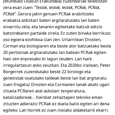
(Munduko Osasun Erakundea) zuzendariak telebistan
zera esan zuen: “
Testak, testak, testak, PCRak, PCRak,
PCRak
”. Gerora jakin genuen PCRak erabiltzeko
erabakia aldizkari baten argitaratutako lan baten
oinarritu zela, eta lanaren egileetako batzuk edizio
batzordearen partaide zirela. Ez zuten binaka berrikusi;
oso egoera ezohikoa izan zen. Urtarrilean Drosten,
Corman eta biologiaren eta beste alor batzuetako beste
20 pertsonak argitaratutako lan batean PCRak egiten
hasi zen enpresako bi lagun zeuden. Lan hark
irregulartasun asko zeuzkan. Eta 2020ko irailean, Peter
Borgerrek zuzendutako beste 22 birologo eta
genetistak osatutako taldeak beste lan bat argitaratu
zuen frogatuz Drosten eta Cormanen lanak akats ugari
zituela PCRaren atal askotan: tenperatura,
katalizadoreak… Hainbat zehaztapen tekniko eman
zituzten adieraziz PCRak ez duela balio egiten ari dena
egiteko. Lan horrek ez zuen inolako aldaketarik ekarri.