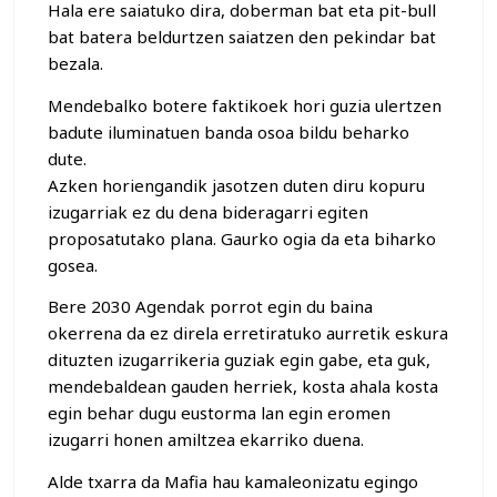
Hala ere saiatuko dira, doberman bat eta pit-bull
bat batera beldurtzen saiatzen den pekindar bat
bezala.
Mendebalko botere faktikoek hori guzia ulertzen
badute iluminatuen banda osoa bildu beharko
dute.
Azken horiengandik jasotzen duten diru kopuru
izugarriak ez du dena bideragarri egiten
proposatutako plana. Gaurko ogia da eta biharko
gosea.
Bere 2030 Agendak porrot egin du baina
okerrena da ez direla erretiratuko aurretik eskura
dituzten izugarrikeria guziak egin gabe, eta guk,
mendebaldean gauden herriek, kosta ahala kosta
egin behar dugu eustorma lan egin eromen
izugarri honen amiltzea ekarriko duena.
Alde txarra da Mafia hau kamaleonizatu egingo