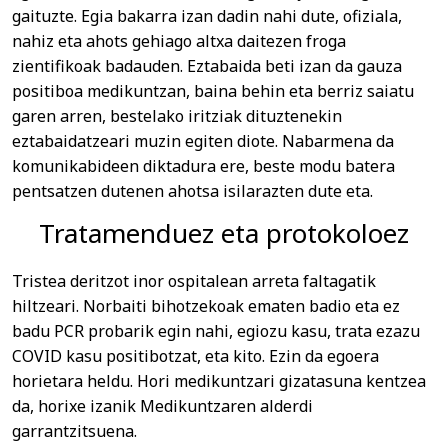
gaituzte. Egia bakarra izan dadin nahi dute, ofiziala,
nahiz eta ahots gehiago altxa daitezen froga
zientifikoak badauden. Eztabaida beti izan da gauza
positiboa medikuntzan, baina behin eta berriz saiatu
garen arren, bestelako iritziak dituztenekin
eztabaidatzeari muzin egiten diote. Nabarmena da
komunikabideen diktadura ere, beste modu batera
pentsatzen dutenen ahotsa isilarazten dute eta.
Tratamenduez eta protokoloez
Tristea deritzot inor ospitalean arreta faltagatik
hiltzeari. Norbaiti bihotzekoak ematen badio eta ez
badu PCR probarik egin nahi, egiozu kasu, trata ezazu
COVID kasu positibotzat, eta kito. Ezin da egoera
horietara heldu. Hori medikuntzari gizatasuna kentzea
da, horixe izanik Medikuntzaren alderdi
garrantzitsuena.