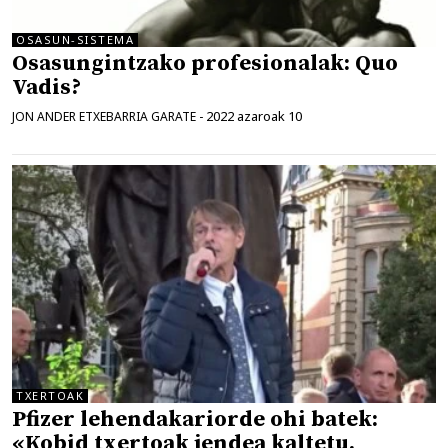
OSASUN-SISTEMA
Osasungintzako profesionalak: Quo
Vadis?
2022 azaroak 10
JON ANDER ETXEBARRIA GARATE
-
TXERTOAK
Pfizer lehendakariorde ohi batek:
«Kobid txertoak jendea kaltetu,