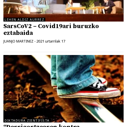
LEHEN ALDIZ AURREZ
SarsCoV2 – Covid19ari buruzko
eztabaida
2021 urtarrilak 17
JUANJO MARTINEZ
-
DIKTADURA ZIENTIFISTA