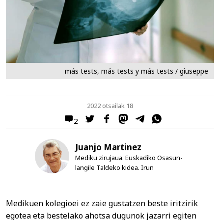
más tests, más tests y más tests / giuseppe
2022 otsailak 18
2
Juanjo Martinez
Mediku zirujaua. Euskadiko Osasun-
langile Taldeko kidea. Irun
Medikuen kolegioei ez zaie gustatzen beste iritzirik
egotea eta bestelako ahotsa dugunok jazarri egiten