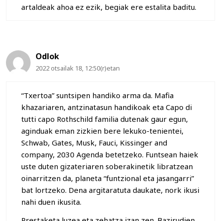
artaldeak ahoa ez ezik, begiak ere estalita baditu.
Odlok
2022 otsailak 18, 12:50(r)etan
“Txertoa” suntsipen handiko arma da. Mafia
khazariaren, antzinatasun handikoak eta Capo di
tutti capo Rothschild familia dutenak gaur egun,
aginduak eman zizkien bere lekuko-tenientei,
Schwab, Gates, Musk, Fauci, Kissinger and
company, 2030 Agenda betetzeko. Funtsean haiek
uste duten gizateriaren soberakinetik libratzean
oinarritzen da, planeta “funtzional eta jasangarri”
bat lortzeko. Dena argitaratuta daukate, nork ikusi
nahi duen ikusita.
Prestaketa luzea eta zehatza izan zen. Bazirudien