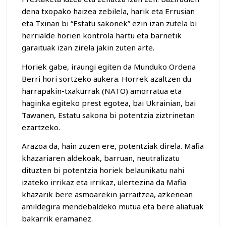
dena txopako haizea zebilela, harik eta Errusian
eta Txinan bi “Estatu sakonek” ezin izan zutela bi
herrialde horien kontrola hartu eta barnetik
garaituak izan zirela jakin zuten arte.
Horiek gabe, iraungi egiten da Munduko Ordena
Berri hori sortzeko aukera. Horrek azaltzen du
harrapakin-txakurrak (NATO) amorratua eta
haginka egiteko prest egotea, bai Ukrainian, bai
Tawanen, Estatu sakona bi potentzia ziztrinetan
ezartzeko.
Arazoa da, hain zuzen ere, potentziak direla. Mafia
khazariaren aldekoak, barruan, neutralizatu
dituzten bi potentzia horiek belaunikatu nahi
izateko irrikaz eta irrikaz, ulertezina da Mafia
khazarik bere asmoarekin jarraitzea, azkenean
amildegira mendebaldeko mutua eta bere aliatuak
bakarrik eramanez.