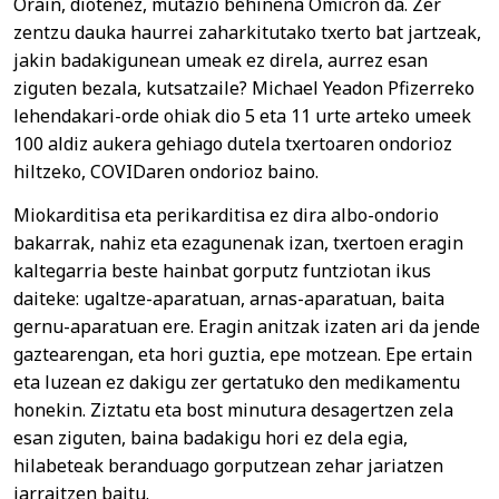
Orain, diotenez, mutazio behinena Omicron da. Zer
zentzu dauka haurrei zaharkitutako txerto bat jartzeak,
jakin badakigunean umeak ez direla, aurrez esan
ziguten bezala, kutsatzaile? Michael Yeadon Pfizerreko
lehendakari-orde ohiak dio 5 eta 11 urte arteko umeek
100 aldiz aukera gehiago dutela txertoaren ondorioz
hiltzeko, COVIDaren ondorioz baino.
Miokarditisa eta perikarditisa ez dira albo-ondorio
bakarrak, nahiz eta ezagunenak izan, txertoen eragin
kaltegarria beste hainbat gorputz funtziotan ikus
daiteke: ugaltze-aparatuan, arnas-aparatuan, baita
gernu-aparatuan ere. Eragin anitzak izaten ari da jende
gaztearengan, eta hori guztia, epe motzean. Epe ertain
eta luzean ez dakigu zer gertatuko den medikamentu
honekin. Ziztatu eta bost minutura desagertzen zela
esan ziguten, baina badakigu hori ez dela egia,
hilabeteak beranduago gorputzean zehar jariatzen
jarraitzen baitu.