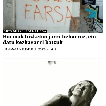
DIKTADURA INFORMATIBOA
Hormak hizketan jarri beharraz, eta
datu kezkagarri batzuk
2022 urriak 9
JUAN MARTIN ELEXPURU
-