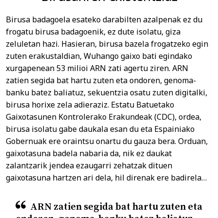
Birusa badagoela esateko darabilten azalpenak ez du
frogatu birusa badagoenik, ez dute isolatu, giza
zeluletan hazi. Hasieran, birusa bazela frogatzeko egin
zuten erakustaldian, Wuhango gaixo bati egindako
xurgapenean 53 milioi ARN zati agertu ziren. ARN
zatien segida bat hartu zuten eta ondoren, genoma-
banku batez baliatuz, sekuentzia osatu zuten digitalki,
birusa horixe zela adieraziz. Estatu Batuetako
Gaixotasunen Kontrolerako Erakundeak (CDC), ordea,
birusa isolatu gabe daukala esan du eta Espainiako
Gobernuak ere oraintsu onartu du gauza bera. Orduan,
gaixotasuna badela nabaria da, nik ez daukat
zalantzarik jendea ezaugarri zehatzak dituen
gaixotasuna hartzen ari dela, hil direnak ere badirela…
ARN zatien segida bat hartu zuten eta