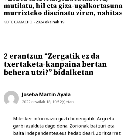
mutilatu, hil eta giza-ugalkortasuna
murrizteko diseinatu ziren, nahita»
2024 ekainak 19
KOTE CAMACHO
-
2 erantzun “Zergatik ez da
txertaketa-kanpaina bertan
behera utzi?” bidalketan
Joseba Martin Ayala
2022 otsailak 18, 10:52(r)etan
Milesker informazio guzti honengatik. Argi eta
garbi azalduta dago dena. Zorionak bai zuri eta
baita independentea.eus hedabideari. Zoritxarrez