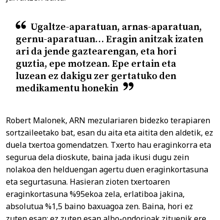
Ugaltze-aparatuan, arnas-aparatuan,
gernu-aparatuan… Eragin anitzak izaten
ari da jende gaztearengan, eta hori
guztia, epe motzean. Epe ertain eta
luzean ez dakigu zer gertatuko den
medikamentu honekin
Robert Malonek, ARN mezulariaren bidezko terapiaren
sortzaileetako bat, esan du aita eta aitita den aldetik, ez
duela txertoa gomendatzen. Txerto hau eraginkorra eta
segurua dela dioskute, baina jada ikusi dugu zein
nolakoa den helduengan agertu duen eraginkortasuna
eta segurtasuna. Hasieran zioten txertoaren
eraginkortasuna %95ekoa zela, erlatiboa jakina,
absolutua %1,5 baino baxuagoa zen. Baina, hori ez
zuten esan; ez zuten esan albo-ondorioak zituenik ere,