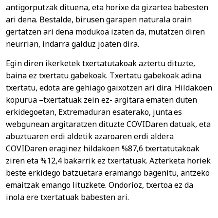
antigorputzak dituena, eta horixe da gizartea babesten
ari dena. Bestalde, birusen garapen naturala orain
gertatzen ari dena modukoa izaten da, mutatzen diren
neurrian, indarra galduz joaten dira.
Egin diren ikerketek txertatutakoak aztertu dituzte,
baina ez txertatu gabekoak. Txertatu gabekoak adina
txertatu, edota are gehiago gaixotzen ari dira. Hildakoen
kopurua –txertatuak zein ez- argitara ematen duten
erkidegoetan, Extremaduran esaterako, junta.es
webgunean argitaratzen dituzte COVIDaren datuak, eta
abuztuaren erdi aldetik azaroaren erdi aldera
COVIDaren eraginez hildakoen %87,6 txertatutakoak
ziren eta %12,4 bakarrik ez txertatuak. Azterketa horiek
beste erkidego batzuetara eramango bagenitu, antzeko
emaitzak emango lituzkete. Ondorioz, txertoa ez da
inola ere txertatuak babesten ari.