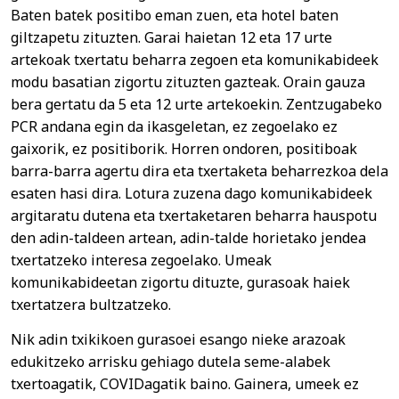
Baten batek positibo eman zuen, eta hotel baten
giltzapetu zituzten. Garai haietan 12 eta 17 urte
artekoak txertatu beharra zegoen eta komunikabideek
modu basatian zigortu zituzten gazteak. Orain gauza
bera gertatu da 5 eta 12 urte artekoekin. Zentzugabeko
PCR andana egin da ikasgeletan, ez zegoelako ez
gaixorik, ez positiborik. Horren ondoren, positiboak
barra-barra agertu dira eta txertaketa beharrezkoa dela
esaten hasi dira. Lotura zuzena dago komunikabideek
argitaratu dutena eta txertaketaren beharra hauspotu
den adin-taldeen artean, adin-talde horietako jendea
txertatzeko interesa zegoelako. Umeak
komunikabideetan zigortu dituzte, gurasoak haiek
txertatzera bultzatzeko.
Nik adin txikikoen gurasoei esango nieke arazoak
edukitzeko arrisku gehiago dutela seme-alabek
txertoagatik, COVIDagatik baino. Gainera, umeek ez