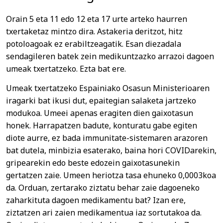
Orain 5 eta 11 edo 12 eta 17 urte arteko haurren
txertaketaz mintzo dira. Astakeria deritzot, hitz
potoloagoak ez erabiltzeagatik. Esan diezadala
sendagileren batek zein medikuntzazko arrazoi dagoen
umeak txertatzeko. Ezta bat ere.
Umeak txertatzeko Espainiako Osasun Ministerioaren
iragarki bat ikusi dut, epaitegian salaketa jartzeko
modukoa. Umeei apenas eragiten dien gaixotasun
honek. Harrapatzen badute, konturatu gabe egiten
diote aurre, ez bada immunitate-sistemaren arazoren
bat dutela, minbizia esaterako, baina hori COVIDarekin,
gripearekin edo beste edozein gaixotasunekin
gertatzen zaie. Umeen heriotza tasa ehuneko 0,0003koa
da. Orduan, zertarako ziztatu behar zaie dagoeneko
zaharkituta dagoen medikamentu bat? Izan ere,
ziztatzen ari zaien medikamentua iaz sortutakoa da.