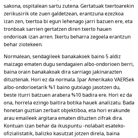
sakona, ospitalean sartu zutena. Gertatuak txertoarekin
zerikusirik ote zuen galdetzean, erantzuna ezezkoa
izan zen, txertoa bi egun lehenago jarri bazuen ere, eta
tronboak sarrien gertatzen diren txerto hauen
ondorioak izan arren. Ikertu beharra zegoela erantzun
behar ziotekeen.
Normalean, sendagileek banakakoek baino 5 aldiz
maizago ematen dugu sendagaien albo-ondorioen berri,
baina orain banakakoak dira sarriago jakinarazten
dituztenak. Hori ez da normala. Ipar Amerikako VAERSek
albo-ondorioetarik %1 baino gutxiago jasotzen du,
beste iturri batzuen arabera %10 badira ere. Hori ez da
ona, horrela ezingo baitira botika hauek analizatu. Bada
honetan guztian zerbait objektiboa, eta hori erakunde
arau emaileek argitara ematen dituzten zifrak dira.
Kontuan izan behar da ikuspuntu -nolabait esateko-
ofizialistatik, balizko kasutzat jotzen direla, baina