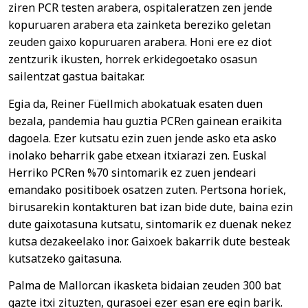
ziren PCR testen arabera, ospitaleratzen zen jende
kopuruaren arabera eta zainketa bereziko geletan
zeuden gaixo kopuruaren arabera. Honi ere ez diot
zentzurik ikusten, horrek erkidegoetako osasun
sailentzat gastua baitakar.
Egia da, Reiner Füellmich abokatuak esaten duen
bezala, pandemia hau guztia PCRen gainean eraikita
dagoela. Ezer kutsatu ezin zuen jende asko eta asko
inolako beharrik gabe etxean itxiarazi zen. Euskal
Herriko PCRen %70 sintomarik ez zuen jendeari
emandako positiboek osatzen zuten. Pertsona horiek,
birusarekin kontakturen bat izan bide dute, baina ezin
dute gaixotasuna kutsatu, sintomarik ez duenak nekez
kutsa dezakeelako inor. Gaixoek bakarrik dute besteak
kutsatzeko gaitasuna.
Palma de Mallorcan ikasketa bidaian zeuden 300 bat
gazte itxi zituzten, gurasoei ezer esan ere egin barik.