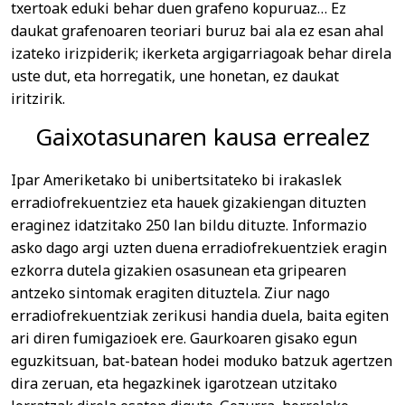
txertoak eduki behar duen grafeno kopuruaz… Ez
daukat grafenoaren teoriari buruz bai ala ez esan ahal
izateko irizpiderik; ikerketa argigarriagoak behar direla
uste dut, eta horregatik, une honetan, ez daukat
iritzirik.
Gaixotasunaren kausa errealez
Ipar Ameriketako bi unibertsitateko bi irakaslek
erradiofrekuentziez eta hauek gizakiengan dituzten
eraginez idatzitako 250 lan bildu dituzte. Informazio
asko dago argi uzten duena erradiofrekuentziek eragin
ezkorra dutela gizakien osasunean eta gripearen
antzeko sintomak eragiten dituztela. Ziur nago
erradiofrekuentziak zerikusi handia duela, baita egiten
ari diren fumigazioek ere. Gaurkoaren gisako egun
eguzkitsuan, bat-batean hodei moduko batzuk agertzen
dira zeruan, eta hegazkinek igarotzean utzitako