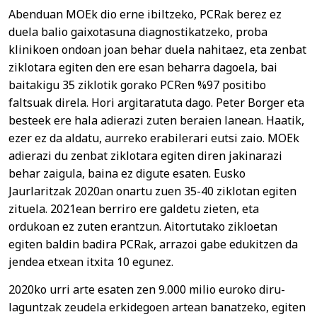
Abenduan MOEk dio erne ibiltzeko, PCRak berez ez
duela balio gaixotasuna diagnostikatzeko, proba
klinikoen ondoan joan behar duela nahitaez, eta zenbat
ziklotara egiten den ere esan beharra dagoela, bai
baitakigu 35 ziklotik gorako PCRen %97 positibo
faltsuak direla. Hori argitaratuta dago. Peter Borger eta
besteek ere hala adierazi zuten beraien lanean. Haatik,
ezer ez da aldatu, aurreko erabilerari eutsi zaio. MOEk
adierazi du zenbat ziklotara egiten diren jakinarazi
behar zaigula, baina ez digute esaten. Eusko
Jaurlaritzak 2020an onartu zuen 35-40 ziklotan egiten
zituela. 2021ean berriro ere galdetu zieten, eta
ordukoan ez zuten erantzun. Aitortutako zikloetan
egiten baldin badira PCRak, arrazoi gabe edukitzen da
jendea etxean itxita 10 egunez.
2020ko urri arte esaten zen 9.000 milio euroko diru-
laguntzak zeudela erkidegoen artean banatzeko, egiten