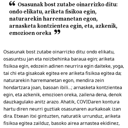
Osasunak bost zutabe oinarrizko ditu:
ondo elikatu, ariketa fisikoa egin,
naturarekin harremanetan egon,
arnasketa kontzientea egin, eta, azkenik,
emozioen oreka
Osasunak bost zutabe oinarrizko ditu: ondo elikatu,
osasuntsu jan eta noizbehinka baraua egin; ariketa
fisikoa egin, edozein adinen neurrira egin daiteke, yoga,
tai chi eta gisakoak egitea ere ariketa fisikoa egitea da;
naturarekin harremanetan egon, mendira zein
hondartzara joan, basoan ibili…; arnasketa kontzientea
egin, eta azkenik, emozioen oreka, zailena dena, denok
dauzkagulako anitz arazo. Ahatik, COVIDaren kontura
hartu diren neurri guztiak osasunaren aurkakoak izan
dira. Etxean itxi gintuzten, naturatik urrunduz, ariketa
fisikoa egitea zailduz, basoko airea arnastea ekidinez,