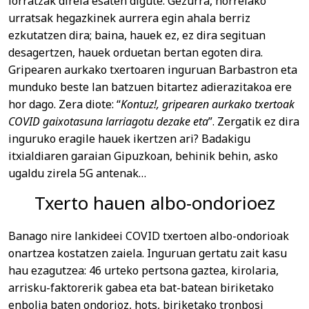
lorratzak direla esaten digute. Gezurra, horrelako
urratsak hegazkinek aurrera egin ahala berriz
ezkutatzen dira; baina, hauek ez, ez dira segituan
desagertzen, hauek orduetan bertan egoten dira.
Gripearen aurkako txertoaren inguruan Barbastron eta
munduko beste lan batzuen bitartez adierazitakoa ere
hor dago. Zera diote: “
Kontuz!, gripearen aurkako txertoak
COVID gaixotasuna larriagotu dezake eta
”. Zergatik ez dira
inguruko eragile hauek ikertzen ari? Badakigu
itxialdiaren garaian Gipuzkoan, behinik behin, asko
ugaldu zirela 5G antenak…
Txerto hauen albo-ondorioez
Banago nire lankideei COVID txertoen albo-ondorioak
onartzea kostatzen zaiela. Inguruan gertatu zait kasu
hau ezagutzea: 46 urteko pertsona gaztea, kirolaria,
arrisku-faktorerik gabea eta bat-batean biriketako
enbolia baten ondorioz, hots, biriketako tronbosi