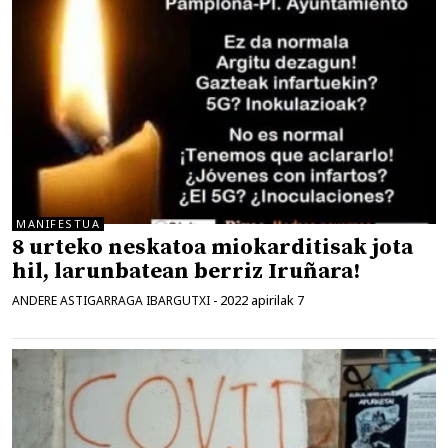
MANIFESTUA
8 urteko neskatoa miokarditisak jota
hil, larunbatean berriz Iruñara!
2022 apirilak 7
ANDERE ASTIGARRAGA IBARGUTXI
-