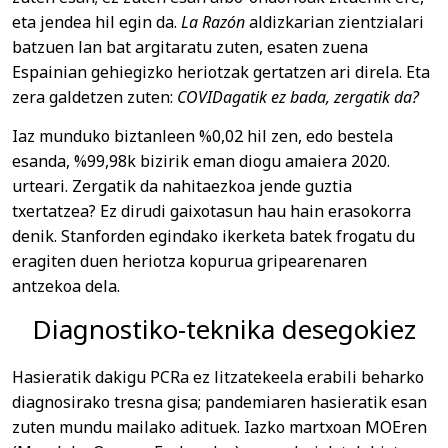
eta jendea hil egin da.
La Razón
aldizkarian zientzialari
batzuen lan bat argitaratu zuten, esaten zuena
Espainian gehiegizko heriotzak gertatzen ari direla. Eta
zera galdetzen zuten:
COVIDagatik ez bada, zergatik da?
Iaz munduko biztanleen %0,02 hil zen, edo bestela
esanda, %99,98k bizirik eman diogu amaiera 2020.
urteari. Zergatik da nahitaezkoa jende guztia
txertatzea? Ez dirudi gaixotasun hau hain erasokorra
denik. Stanforden egindako ikerketa batek frogatu du
eragiten duen heriotza kopurua gripearenaren
antzekoa dela.
Diagnostiko-teknika desegokiez
Hasieratik dakigu PCRa ez litzatekeela erabili beharko
diagnosirako tresna gisa; pandemiaren hasieratik esan
zuten mundu mailako adituek. Iazko martxoan MOEren