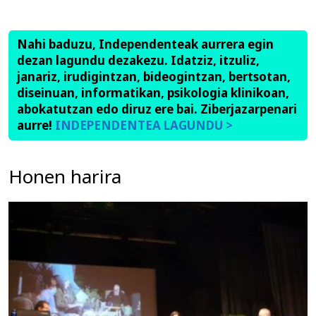
Nahi baduzu, Independenteak aurrera egin
dezan lagundu dezakezu. Idatziz, itzuliz,
janariz, irudigintzan, bideogintzan, bertsotan,
diseinuan, informatikan, psikologia klinikoan,
abokatutzan edo diruz ere bai. Ziberjazarpenari
aurre!
INDEPENDENTEA LAGUNDU >
Honen harira