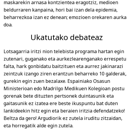
maskarekin arnasa kontzientea eragotziz, medioen
beldurraren kanpaina, hori bai izan dela epidemia,
beharrezkoa izan ez denean; emozioen orekaren aurka
doa.
Ukatutako debateaz
Lotsagarria iritzi nion telebista programa hartan egin
zutenari, guganako eta aurkezlearenganako errespetu
falta, hark gonbidatu baitzituen eta aurrez jakinarazi
zeintzuk izango ziren erantzun beharreko 10 galderak,
gurekin egin zuen bezalaxe. Espainiako Osasun
Ministerioan edo Madrilgo Medikuen Kolegioan postu
gorenak bete dituzten pertsonek duintasunik eta
gaitasunik ez izatea ere beste ikuspuntu bat duten
lankideekin hitz egin eta beraien iritzia defendatzeko!
Beltza da gero! Argudiorik ez zutela iruditu zitzaidan,
eta horregatik alde egin zutela.