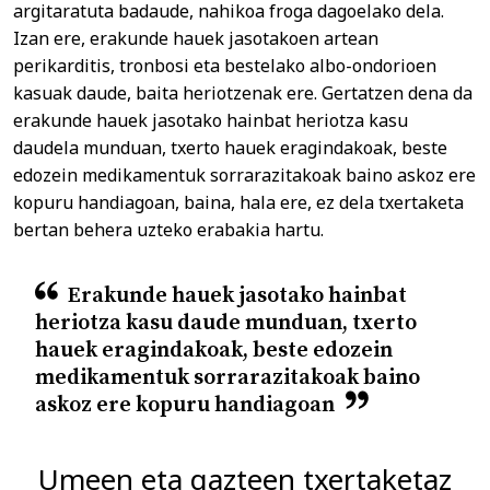
argitaratuta badaude, nahikoa froga dagoelako dela.
Izan ere, erakunde hauek jasotakoen artean
perikarditis, tronbosi eta bestelako albo-ondorioen
kasuak daude, baita heriotzenak ere. Gertatzen dena da
erakunde hauek jasotako hainbat heriotza kasu
daudela munduan, txerto hauek eragindakoak, beste
edozein medikamentuk sorrarazitakoak baino askoz ere
kopuru handiagoan, baina, hala ere, ez dela txertaketa
bertan behera uzteko erabakia hartu.
Erakunde hauek jasotako hainbat
heriotza kasu daude munduan, txerto
hauek eragindakoak, beste edozein
medikamentuk sorrarazitakoak baino
askoz ere kopuru handiagoan
Umeen eta gazteen txertaketaz