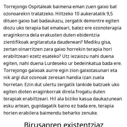
Torrejongo Ospitaleak baimena eman zuen gaixo bat
ozonoarekin tratatzeko. Hiltzeko 10 aukeratatik 9,5
dituen gaixo bat badaukazu, zergatik demontre egiten
diozu uko terapia bat emateari, batez ere ozonoterapia
eraginkorra dela erakusten duten ebidentzia
zientifikoak argitaratuta daudenean? Mediku gisa,
zertan oinarritzen zara gaixo horrekin terapia hori
erabiltzeari ezetz esateko? Utz iezaiozu nahi duena
egiten, nahi duena Lurdeseko ur bedeinkatua bada ere.
Torrejongo gaixoak aurre egin zion gaixotasunari eta
nik argi dut ozonoak zeresan handia izan zuela
horretan. Ezin dut ulertu zergatik lankide batzuek uko
egiten dioten eraginkorrak direla frogatu duten
terapiak erabiltzeari. Hil ala biziko kasua daukazunean
esku artean, gupidagatik baino ez bada ere, terapia
horien erabilera baimendu beharko zenuke.
Birusanren existentziaz