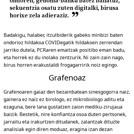
ondoren, genoma-banku batez baliatuz,
sekuentzia osatu zuten digitalki, birusa
horixe zela adieraziz.
Badakigu, halaber, itzulbiderik gabeko minbizi baten
ondorioz hildakoa COVIDegatik hildakoen zerrendan
jarriko dutela, PCRaren emaitzak positibo eman badu,
eta horrek ez du inolako zentzurik. Ni zain-zain nago,
birus horren erakustaldi frogagarririk noiz egingo.
Grafenoaz
Grafenoaren gaiaz den bezainbatean sinesgogorra naiz,
gainera ez naiz ez birologo, ez mikrobiologo aditu eta
ezaguna, bere lana gustatzen zaion mediku-zirujaua
baizik. Bestetik, nire konfiantza osoa duten pertsonek,
jarraitu eta irakurtzen ditudanek, zalantzak dituzte
analisiak egin diren moduaz, eragina izan dezan