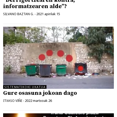
“Derrigortzearen kontra,
informatzearen alde”?
2021 apirilak 15
SILVANO BAZTAN G.
-
SISTEMATIKOKI UKATUA
Gure osasuna jokoan dago
2022 martxoak 26
ITXASO VIÑE
-