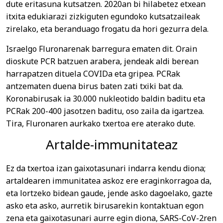
dute eritasuna kutsatzen. 2020an bi hilabetez etxean
itxita edukiarazi zizkiguten egundoko kutsatzaileak
zirelako, eta beranduago frogatu da hori gezurra dela.
Israelgo Fluronarenak barregura ematen dit. Orain
dioskute PCR batzuen arabera, jendeak aldi berean
harrapatzen dituela COVIDa eta gripea. PCRak
antzematen duena birus baten zati txiki bat da.
Koronabirusak ia 30.000 nukleotido baldin baditu eta
PCRak 200-400 jasotzen baditu, oso zaila da igartzea.
Tira, Fluronaren aurkako txertoa ere aterako dute.
Artalde-immunitateaz
Ez da txertoa izan gaixotasunari indarra kendu diona;
artaldearen immunitatea askoz ere eraginkorragoa da,
eta lortzeko bidean gaude, jende asko dagoelako, gazte
asko eta asko, aurretik birusarekin kontaktuan egon
zena eta gaixotasunari aurre egin diona, SARS-CoV-2ren