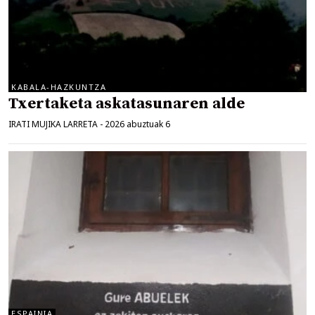
KABALA-HAZKUNTZA
Txertaketa askatasunaren alde
IRATI MUJIKA LARRETA
-
2026 abuztuak 6
ESPAINIA