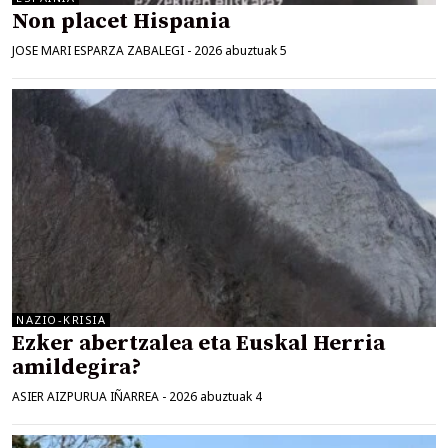
Non placet Hispania
JOSE MARI ESPARZA ZABALEGI
-
2026 abuztuak 5
NAZIO-KRISIA
Ezker abertzalea eta Euskal Herria
amildegira?
ASIER AIZPURUA IÑARREA
-
2026 abuztuak 4