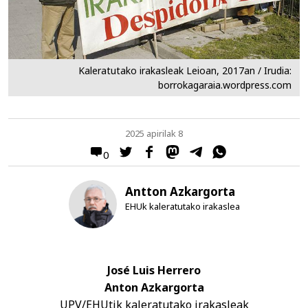
Kaleratutako irakasleak Leioan, 2017an / Irudia:
borrokagaraia.wordpress.com
2025 apirilak 8
0
Antton Azkargorta
EHUk kaleratutako irakaslea
José Luis Herrero
Anton Azkargorta
UPV/EHUtik kaleratutako irakasleak