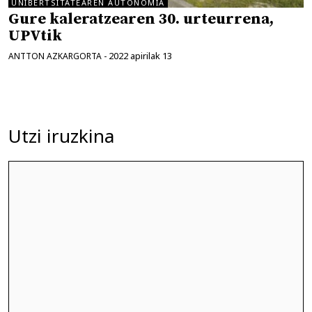
UNIBERTSITATEAREN AUTONOMIA
Gure kaleratzearen 30. urteurrena,
UPVtik
2022 apirilak 13
ANTTON AZKARGORTA
-
Utzi iruzkina
Iruzkina