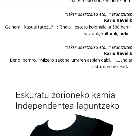
batzen edo sortzen herriz herri.
"Ezker abertzalea eta..." erantzuten
Karlo Ravelik
Gainera - kasualitatez...? - : "India": estatu koloniala ia 500 herri -
nazioak, kulturak, hizku...
"Ezker abertzalea eta..." erantzuten
Karlo Ravelik
Beno, berriro, "Mizelio sakona lurraren azpian dabil….".... Indiar
estatuan bezela: la...