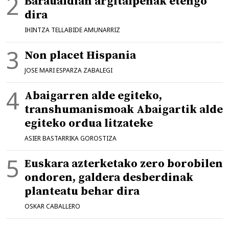
Baraualdian argitalpenak etengo
dira
IHINTZA TELLABIDE AMUNARRIZ
Non placet Hispania
JOSE MARI ESPARZA ZABALEGI
Abaigarren alde egiteko,
transhumanismoak Abaigartik alde
egiteko ordua litzateke
ASIER BASTARRIKA GOROSTIZA
Euskara azterketako zero borobilen
ondoren, galdera desberdinak
planteatu behar dira
OSKAR CABALLERO