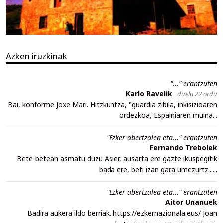
Azken iruzkinak
"..." erantzuten
Karlo Ravelik
duela 22 ordu
Bai, konforme Joxe Mari. Hitzkuntza, "guardia zibila, inkisizioaren
ordezkoa, Espainiaren muina...
"Ezker abertzalea eta..." erantzuten
Fernando Trebolek
Bete-betean asmatu duzu Asier, ausarta ere gazte ikuspegitik
bada ere, beti izan gara umezurtz......
"Ezker abertzalea eta..." erantzuten
Aitor Unanuek
Badira aukera ildo berriak. https://ezkernazionala.eus/ Joan