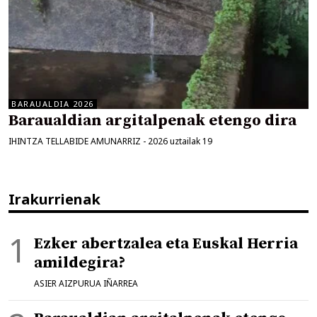
BARAUALDIA 2026
Baraualdian argitalpenak etengo dira
IHINTZA TELLABIDE AMUNARRIZ
-
2026 uztailak 19
Irakurrienak
Ezker abertzalea eta Euskal Herria
amildegira?
ASIER AIZPURUA IÑARREA