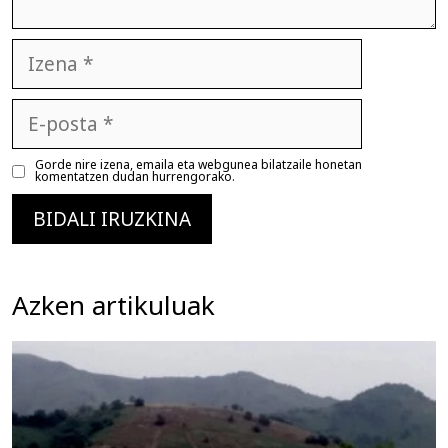
Izena
E-
posta
Gorde nire izena, emaila eta webgunea bilatzaile honetan
komentatzen dudan hurrengorako.
Azken artikuluak