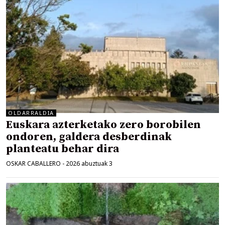
OLDARRALDIA
Euskara azterketako zero borobilen
ondoren, galdera desberdinak
planteatu behar dira
OSKAR CABALLERO
-
2026 abuztuak 3