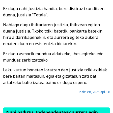
Ez dugu nahi Justizia handia, bere distiraz txunditzen
duena, Justizia “Totala”.
Nahiago dugu ibiltariaren justizia, ibiltzean egiten
duena justizia. Txoko txiki batetik, pankarta batekin,
hiru aldarrikapenekin, eta aurrera egiteko aukera
ematen duen erresistentzia ideiarekin.
Ez dugu asmorik mundua aldatzeko, ihes egiteko edo
munduaz zerbitzatzeko.
Leku kuttun honetan loratzen den justizia txiki-txikiak
bere baitan maitasun, egia eta gizatasun zati bat
artatzeko balio izatea baino ez dugu espero.
naiz-en, 2025 api. 08
Nahi baduzu, Independenteak aurrera egin