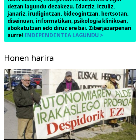
dezan lagundu dezakezu. Idatziz, itzuliz,
janariz, irudigintzan, bideogintzan, bertsotan,
diseinuan, informatikan, psikologia klinikoan,
abokatutzan edo diruz ere bai. Ziberjazarpenari
aurre!
INDEPENDENTEA LAGUNDU >
Honen harira