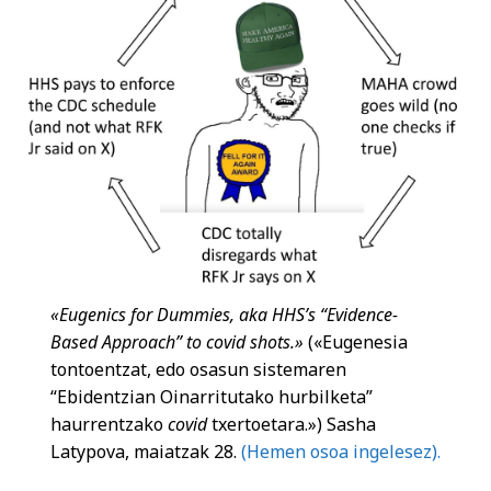
«Eugenics for Dummies, aka HHS’s “Evidence-
Based Approach” to covid shots.»
(«Eugenesia
tontoentzat, edo osasun sistemaren
“Ebidentzian Oinarritutako hurbilketa”
haurrentzako
covid
txertoetara.») Sasha
Latypova, maiatzak 28.
(Hemen osoa ingelesez).