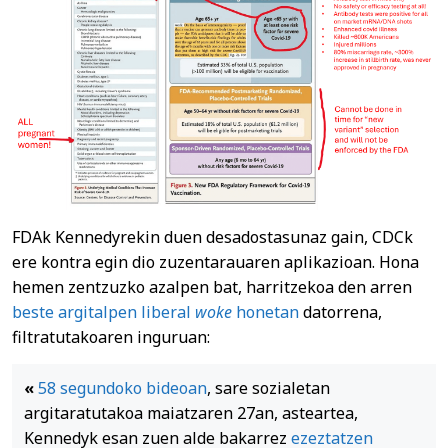
FDAk Kennedyrekin duen desadostasunaz gain, CDCk
ere kontra egin dio zuzentarauaren aplikazioan. Hona
hemen zentzuzko azalpen bat, harritzekoa den arren
beste argitalpen
liberal
woke
honetan
datorrena,
filtratutakoaren inguruan:
«
58 segundoko bideoan
, sare sozialetan
argitaratutakoa maiatzaren 27an, asteartea,
Kennedyk esan zuen alde bakarrez
ezeztatzen