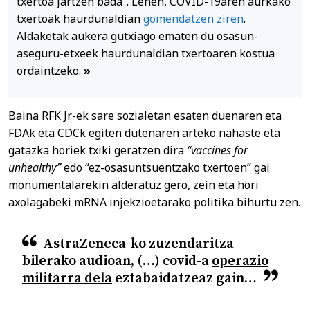
txertoa jartzen bada”. Lehen, COVID-19aren aurkako
txertoak haurdunaldian
gomendatzen ziren
.
Aldaketak aukera gutxiago ematen du osasun-
aseguru-etxeek haurdunaldian txertoaren kostua
ordaintzeko.
»
Baina RFK Jr-ek sare sozialetan esaten duenaren eta
FDAk eta CDCk egiten dutenaren arteko nahaste eta
gatazka horiek txiki geratzen dira
“vaccines for
unhealthy”
edo “ez-osasuntsuentzako txertoen” gai
monumentalarekin alderatuz gero, zein eta hori
axolagabeki mRNA injekzioetarako politika bihurtu zen.
AstraZeneca-ko zuzendaritza-
bilerako audioan, (…) covid-a
operazio
militarra dela
eztabaidatzeaz gain…