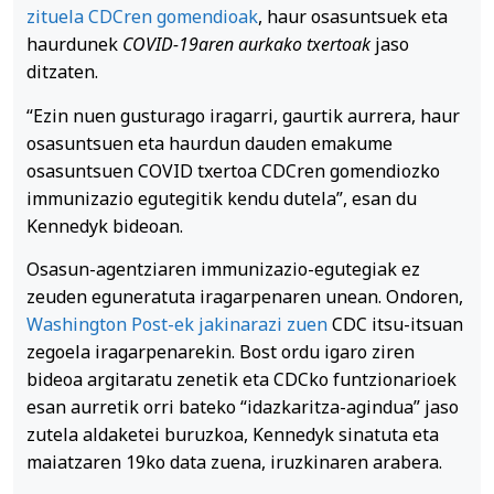
zituela CDCren gomendioak
, haur osasuntsuek eta
haurdunek
COVID-19aren aurkako txertoak
jaso
ditzaten.
“Ezin nuen gusturago iragarri, gaurtik aurrera, haur
osasuntsuen eta haurdun dauden emakume
osasuntsuen COVID txertoa CDCren gomendiozko
immunizazio egutegitik kendu dutela”, esan du
Kennedyk bideoan.
Osasun-agentziaren immunizazio-egutegiak ez
zeuden eguneratuta iragarpenaren unean. Ondoren,
Washington Post-ek jakinarazi zuen
CDC itsu-itsuan
zegoela iragarpenarekin. Bost ordu igaro ziren
bideoa argitaratu zenetik eta CDCko funtzionarioek
esan aurretik orri bateko “idazkaritza-agindua” jaso
zutela aldaketei buruzkoa, Kennedyk sinatuta eta
maiatzaren 19ko data zuena, iruzkinaren arabera.