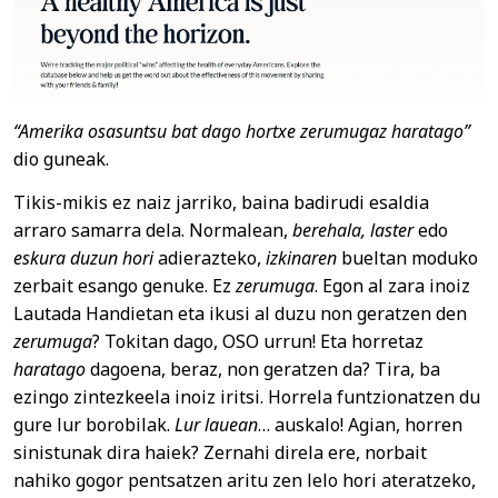
“Amerika osasuntsu bat dago
hortxe
zerumugaz haratago”
dio guneak.
Tikis-mikis ez naiz jarriko, baina badirudi esaldia
arraro samarra dela. Normalean,
berehala, laster
edo
eskura duzun hori
adierazteko,
izkinaren
bueltan
moduko
zerbait esango genuke. Ez
zerumuga
. Egon al zara inoiz
Lautada Handietan eta ikusi al duzu non geratzen den
zerumuga
? Tokitan dago, OSO urrun! Eta horretaz
haratago
dagoena, beraz, non geratzen da? Tira, ba
ezingo zintezkeela inoiz iritsi. Horrela funtzionatzen du
gure lur borobilak.
Lur lauean
… auskalo! Agian, horren
sinistunak dira haiek? Zernahi direla ere, norbait
nahiko gogor pentsatzen aritu zen lelo hori ateratzeko,