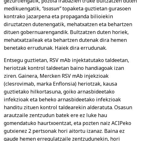
gezurtiengatik, pozoia irabazien truke bultzatzen duten
medikuengatik,
“osasun”
topaketa guztietan gurasoen
kontrako jazarpena eta propaganda bilioiekin
diruztatzen dutenengatik, mehatxatzen eta behartzen
dituen gobernuarengandik. Bultzatzen duten horiek,
mehatxatzaileak eta behartzen dutenak dira hemen
benetako errudunak. Haiek dira errudunak.
Entsegu guztietan, RSV mAb injektatutako taldeetan,
heriotzak kontrol taldeetan baino handiagoak izan
ziren. Gainera, Mercken RSV mAb injekzioak
(clesrovimab, marka Enflonsia) heriotzak, kausa
guztietako hilkortasuna, goiko arnasbideetako
infekzioak eta beheko arnasbideetako infekzioak
handitu zituen kontrol taldearekin alderatuta. Osasun
arautzaile zentzudun batek ere ez luke hau
gomendatuko haurtxoentzat, eta pozten naiz ACIPeko
gutxienez 2 pertsonak hori aitortu izanaz. Baina ez
gaude hemen erregulatzaile zentzudunekin, hori