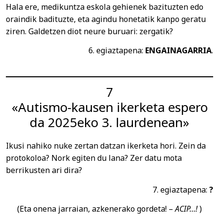
Hala ere, medikuntza eskola gehienek bazituzten edo
oraindik badituzte, eta agindu honetatik kanpo geratu
ziren. Galdetzen diot neure buruari: zergatik?
6. egiaztapena:
ENGAINAGARRIA
.
7
«Autismo-kausen ikerketa espero
da 2025eko 3. laurdenean»
Ikusi nahiko nuke zertan datzan ikerketa hori. Zein da
protokoloa? Nork egiten du lana? Zer datu mota
berrikusten ari dira?
7. egiaztapena:
?
(Eta onena jarraian, azkenerako gordeta! –
ACIP…!
)