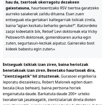
hau da, txertoak okerragotu dezakeen
gaixotasuna,
haurtxoentzako RSV txertoa garatzeko
aurreko saiakerak zaildu dituena. Esan zuen
entseguak eta gertakari kaltegarriak txikiak zirela,
baina “agian kezkatu beharko genuke?”. Batzordeko
zazpi kideetatik bik, Retsef Levi doktoreak eta Vicky
Pebsworth doktoreak, gomendioaren aurka egin
zuten, segurtasun-kezkak aipatuz. Gainerako bost
kideek babestu egin zuten.»
Entseguak txikiak izan ziren, baina heriotzak
benetakoak izan ziren. Benetako haurtxoak dira,
“zientziagatik” hil zituztenak.
Gurasoei ergelkeria
leporatu diezaiekezu, Robert Malonek egiten duen
bezala (ikus behean), baina pertsona horiek
engainatuta daude. Barkatuta daude 200+ urteko
txorakeriak jasateagatik, zientzialariak direla dioten