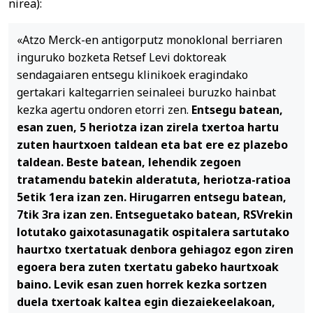
nirea):
«Atzo Merck-en antigorputz monoklonal berriaren
inguruko bozketa Retsef Levi doktoreak
sendagaiaren entsegu klinikoek eragindako
gertakari kaltegarrien seinaleei buruzko hainbat
kezka agertu ondoren etorri zen.
Entsegu batean,
esan zuen, 5 heriotza izan zirela txertoa hartu
zuten haurtxoen taldean eta bat ere ez plazebo
taldean. Beste batean, lehendik zegoen
tratamendu batekin alderatuta, heriotza-ratioa
5etik 1era izan zen. Hirugarren entsegu batean,
7tik 3ra izan zen. Entseguetako batean, RSVrekin
lotutako gaixotasunagatik ospitalera sartutako
haurtxo txertatuak denbora gehiagoz egon ziren
egoera bera zuten txertatu gabeko haurtxoak
baino. Levik esan zuen horrek kezka sortzen
duela txertoak kaltea egin diezaiekeelakoan,