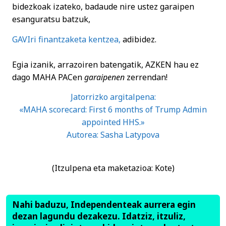
bidezkoak izateko, badaude nire ustez garaipen
esanguratsu batzuk,
GAVIri finantzaketa kentzea,
adibidez.
Egia izanik, arrazoiren batengatik, AZKEN hau ez
dago MAHA PACen
garaipenen
zerrendan!
Jatorrizko argitalpena:
«MAHA scorecard: First 6 months of Trump Admin
appointed HHS.»
Autorea: Sasha Latypova
(Itzulpena eta maketazioa: Kote)
Nahi baduzu, Independenteak aurrera egin
dezan lagundu dezakezu. Idatziz, itzuliz,