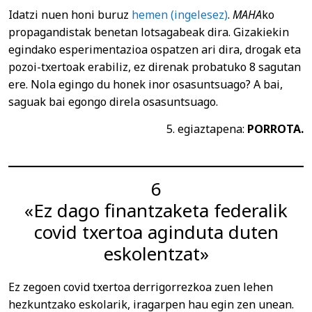
Idatzi nuen honi buruz
hemen (ingelesez)
.
MAHA
ko
propagandistak benetan lotsagabeak dira. Gizakiekin
egindako esperimentazioa ospatzen ari dira, drogak eta
pozoi-txertoak erabiliz, ez direnak probatuko 8 sagutan
ere. Nola egingo du honek inor osasuntsuago? A bai,
saguak bai egongo direla osasuntsuago.
5. egiaztapena:
PORROTA.
6
«Ez dago finantzaketa federalik
covid txertoa aginduta duten
eskolentzat»
Ez zegoen covid txertoa derrigorrezkoa zuen lehen
hezkuntzako eskolarik, iragarpen hau egin zen unean.