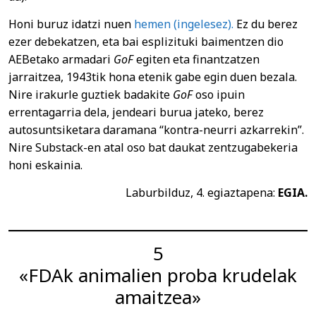
Honi buruz idatzi nuen
hemen (ingelesez).
Ez du berez
ezer debekatzen, eta bai esplizituki baimentzen dio
AEBetako armadari
GoF
egiten eta finantzatzen
jarraitzea, 1943tik hona etenik gabe egin duen bezala.
Nire irakurle guztiek badakite
GoF
oso ipuin
errentagarria dela, jendeari burua jateko, berez
autosuntsiketara daramana “kontra-neurri azkarrekin”.
Nire Substack-en atal oso bat daukat zentzugabekeria
honi eskainia.
Laburbilduz, 4. egiaztapena:
EGIA.
5
«FDAk animalien proba krudelak
amaitzea»