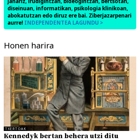
janariz, irudigintzan, bideogintzan, bertsotan,
diseinuan, informatikan, psikologia klinikoan,
abokatutzan edo diruz ere bai. Ziberjazarpenari
aurre!
INDEPENDENTEA LAGUNDU >
Honen harira
TXERTOAK
Kennedyk bertan behera utzi ditu