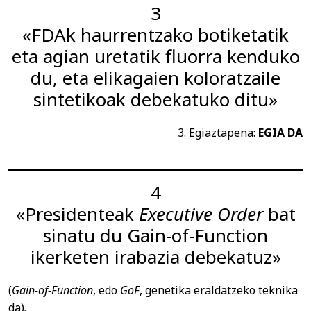
3
«FDAk haurrentzako botiketatik
eta agian uretatik fluorra kenduko
du, eta elikagaien koloratzaile
sintetikoak debekatuko ditu»
3. Egiaztapena:
EGIA DA
4
«Presidenteak
Executive Order
bat
sinatu du Gain-of-Function
ikerketen irabazia debekatuz»
(
Gain-of-Function
, edo
GoF
, genetika eraldatzeko teknika
da).