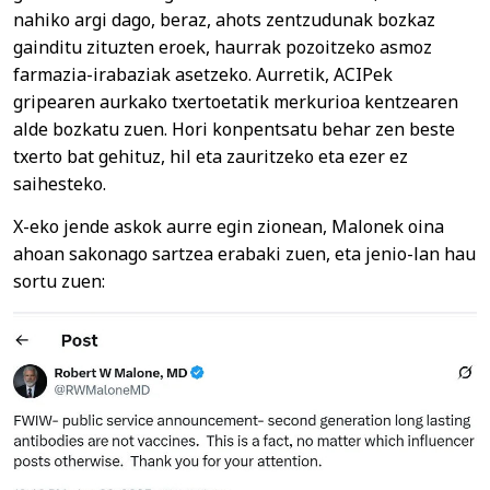
nahiko argi dago, beraz, ahots zentzudunak bozkaz
gainditu zituzten eroek, haurrak pozoitzeko asmoz
farmazia-irabaziak asetzeko. Aurretik, ACIPek
gripearen aurkako txertoetatik merkurioa kentzearen
alde bozkatu zuen. Hori konpentsatu behar zen beste
txerto bat gehituz, hil eta zauritzeko eta ezer ez
saihesteko.
X-eko jende askok aurre egin zionean, Malonek oina
ahoan sakonago sartzea erabaki zuen, eta jenio-lan hau
sortu zuen: