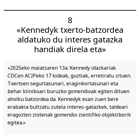
8
«Kennedyk txerto-batzordea
aldatuko du interes gatazka
handiak direla eta»
«2025eko maiatzaren 13a: Kennedy idazkariak
CDCen ACIPeko 17 kideak, guztiak, erretiratu zituen.
Txertoen segurtasunari, eraginkortasunari eta
behar klinikoari buruzko gomendioak egiten dituen
aholku batzordea da. Kennedyk esan zuen bere
erabakia bultzatu zutela interes-gatazkek, taldeari
eragozten ziotenak gomendio zientifiko objektiborik
egitea.»