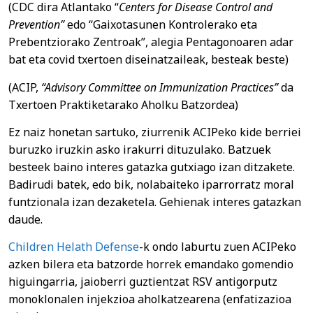
(CDC dira Atlantako “
Centers for Disease Control and
Prevention”
edo “Gaixotasunen Kontrolerako eta
Prebentziorako Zentroak”, alegia Pentagonoaren adar
bat eta covid txertoen diseinatzaileak, besteak beste)
(ACIP,
“Advisory Committee on Immunization Practices”
da
Txertoen Praktiketarako Aholku Batzordea)
Ez naiz honetan sartuko, ziurrenik ACIPeko kide berriei
buruzko iruzkin asko irakurri dituzulako. Batzuek
besteek baino interes gatazka gutxiago izan ditzakete.
Badirudi batek, edo bik, nolabaiteko iparrorratz moral
funtzionala izan dezaketela. Gehienak interes gatazkan
daude.
Children Helath Defense
-k ondo laburtu zuen ACIPeko
azken bilera eta batzorde horrek emandako gomendio
higuingarria, jaioberri guztientzat RSV antigorputz
monoklonalen injekzioa aholkatzearena (enfatizazioa