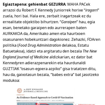
Egiaztapena: gehienbat GEZURRA
: MAHA PACek
arrazoi du Robert F. Kennedy Juniorrek horixe “
iragarri
”
zuela, hori bai. Hala ere, zerbait iragartzeak ez du
errealitate objektibo bihurtzen. “
Garaipen
” hau, egia
esan, benetako garaipen edo aurrerapen baten
AURKAKOA da, Amerikako amen eta haurtxoen
osasunaren hobekuntzari dagokionez. Zehazki, FDAren
politika (
Food Drug Administration
delakoa, Estatu
Batuetakoa), idatzi eta argitaratu den bezala
The New
England Journal of Medicine
aldizkarian, ez dator bat
Kennedyren adierazpenarekin eta haurdunaldi
GUZTIAK “osasun-egoera azpiko” gisa tratatzen ditu,
hau da, gaixotasun bezala, “babes extra” bat jasotzeko
modukoa: