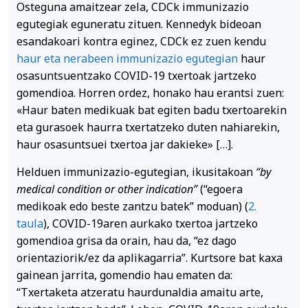
Osteguna amaitzear zela, CDCk immunizazio
egutegiak eguneratu zituen. Kennedyk bideoan
esandakoari kontra eginez, CDCk ez zuen kendu
haur eta nerabeen immunizazio egutegian
haur
osasuntsuentzako COVID-19 txertoak jartzeko
gomendioa. Horren ordez, honako hau erantsi zuen:
«Haur baten medikuak bat egiten badu txertoarekin
eta gurasoek haurra txertatzeko duten nahiarekin,
haur osasuntsuei txertoa jar dakieke» […].
Helduen immunizazio-egutegian, ikusitakoan
“by
medical condition or other indication”
(“egoera
medikoak edo beste zantzu batek” moduan) (
2.
taula
), COVID-19aren aurkako txertoa jartzeko
gomendioa grisa da orain, hau da, “ez dago
orientaziorik/ez da aplikagarria”. Kurtsore bat kaxa
gainean jarrita, gomendio hau ematen da:
“Txertaketa atzeratu haurdunaldia amaitu arte,