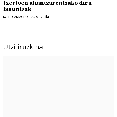
txertoen aliantzarentzako diru-
laguntzak
2025 uztailak 2
KOTE CAMACHO
-
Utzi iruzkina
Iruzkina