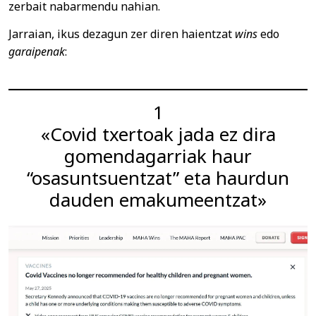
zerbait nabarmendu nahian.
Jarraian, ikus dezagun zer diren haientzat
wins
edo
garaipenak
:
1
«Covid txertoak jada ez dira
gomendagarriak haur
“osasuntsuentzat” eta haurdun
dauden emakumeentzat»