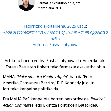
Farmazia exekutibo ohia, eta
margolaria. AEB
Jatorrizko argitalpena,
2025 uzt 2
:
«MAHA scorecard: First 6 months of Trump Admin appointed
HHS.»
Autorea: Sasha Latypova
Artikulu honen egilea Sasha Latypova da, Ameriketako
Estatu Batuetan finkatutako farmazia exekutibo ohia.
MAHA,
‘Make America Healthy Again’
, hau da ‘Egin
Amerika Osasuntsu Berriro,’ R. F. Kennedy Jr.-ekin
lotutako kanpaina politiko da.
Eta MAHA PAC kanpainia horren batzordea da,
Political
Action Committee
, edo Ekintza Politikoen Batzordea.