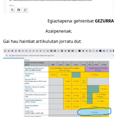
Egiaztapena: gehienbat
GEZURRA
Azalpenenak;
Gai hau hainbat artikulutan jorratu dut: