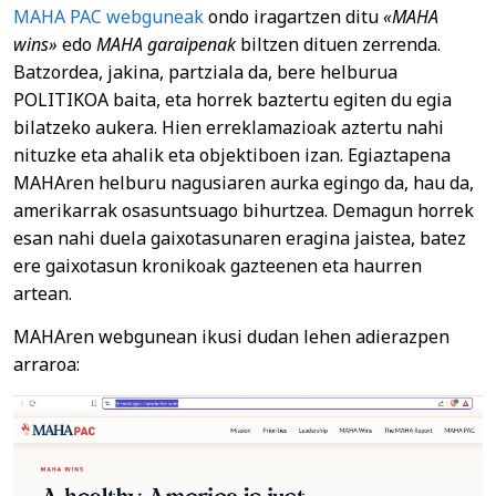
MAHA PAC webguneak
ondo iragartzen ditu
«MAHA
wins»
edo
MAHA garaipenak
biltzen dituen zerrenda.
Batzordea, jakina, partziala da, bere helburua
POLITIKOA baita, eta horrek baztertu egiten du egia
bilatzeko aukera. Hien erreklamazioak aztertu nahi
nituzke eta ahalik eta objektiboen izan. Egiaztapena
MAHAren helburu nagusiaren aurka egingo da, hau da,
amerikarrak osasuntsuago bihurtzea. Demagun horrek
esan nahi duela gaixotasunaren eragina jaistea, batez
ere gaixotasun kronikoak gazteenen eta haurren
artean.
MAHAren webgunean ikusi dudan lehen adierazpen
arraroa: