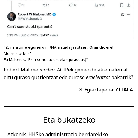
“25 mila ume egunero mRNA ziztada jasotzen. Oraindik ere!
Motherfucker.”
Ea Malonek: “Ezin sendatu ergela (gurasoak)”
Robert Malone
maitea
, ACIPek gomendioak ematen al
ditu guraso guztientzat edo guraso
ergelentzat
bakarrik?
8. Egiaztapena:
ZITALA.
Eta bukatzeko
Azkenik, HHSko administrazio berriarekiko