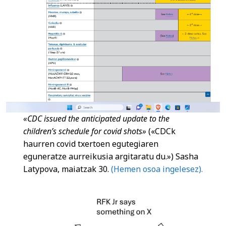
«CDC issued the anticipated update to the
children’s schedule for covid shots»
(«CDCk
haurren covid txertoen egutegiaren
eguneratze aurreikusia argitaratu du.») Sasha
Latypova, maiatzak 30.
(Hemen osoa ingelesez).