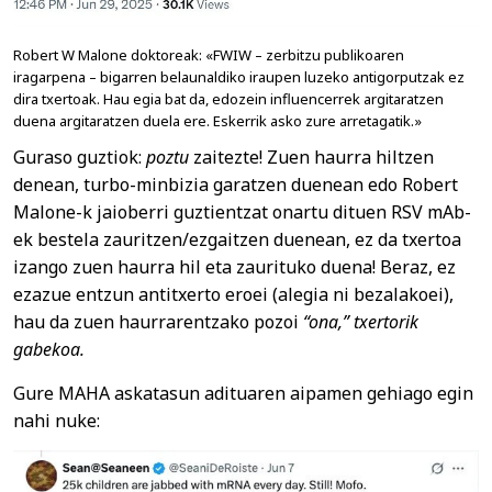
Robert W Malone doktoreak: «FWIW – zerbitzu publikoaren
iragarpena – bigarren belaunaldiko iraupen luzeko antigorputzak ez
dira txertoak. Hau egia bat da, edozein influencerrek argitaratzen
duena argitaratzen duela ere. Eskerrik asko zure arretagatik.»
Guraso guztiok:
poztu
zaitezte! Zuen haurra hiltzen
denean, turbo-minbizia garatzen duenean edo Robert
Malone-k jaioberri guztientzat onartu dituen RSV mAb-
ek bestela zauritzen/ezgaitzen duenean, ez da txertoa
izango zuen haurra hil eta zaurituko duena! Beraz, ez
ezazue entzun antitxerto eroei (alegia ni bezalakoei),
hau da zuen haurrarentzako pozoi
“ona,” txertorik
gabekoa.
Gure MAHA askatasun adituaren aipamen gehiago egin
nahi nuke: