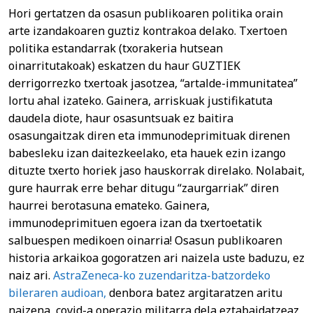
Hori gertatzen da osasun publikoaren politika orain
arte izandakoaren guztiz kontrakoa delako. Txertoen
politika estandarrak (txorakeria hutsean
oinarritutakoak) eskatzen du haur GUZTIEK
derrigorrezko txertoak jasotzea, “artalde-immunitatea”
lortu ahal izateko. Gainera, arriskuak justifikatuta
daudela diote, haur osasuntsuak ez baitira
osasungaitzak diren eta immunodeprimituak direnen
babesleku izan daitezkeelako, eta hauek ezin izango
dituzte txerto horiek jaso hauskorrak direlako. Nolabait,
gure haurrak erre behar ditugu “zaurgarriak” diren
haurrei berotasuna emateko. Gainera,
immunodeprimituen egoera izan da txertoetatik
salbuespen medikoen oinarria! Osasun publikoaren
historia arkaikoa gogoratzen ari naizela uste baduzu, ez
naiz ari.
AstraZeneca-ko zuzendaritza-batzordeko
bileraren audioan,
denbora batez argitaratzen aritu
naizena, covid-a operazio militarra dela eztabaidatzeaz