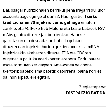
Bai, osagai nutrizionalen berrikuspena iragarri du. Inor
osasuntsuago egingo al du? EZ. Haur guztiei
txerto
tradizionalen 70 injekzio baino gehiago
ematen
zaizkie, eta ACIPeko Bob Malone eta beste batzuek RSV
mAbs gehitu dituzte jaioberrientzat. Haurrek
gaixotasun eta desgaitasun bat edo gehiago
dituztenean injekzio horien guztien ondorioz, mRNA
injekzioekin akabatzen dituzte, FDA eta CDCren
eugenesia politika agerikoaren arabera. Ez du batere
axola formulan zer dagoen. Ama-esnea da onena,
txertorik gabeko ama batetik datorrena, baina hori ez
da inon aipatu ere egiten.
2. egiaztapena:
DISTRAKZIO BAT DA.