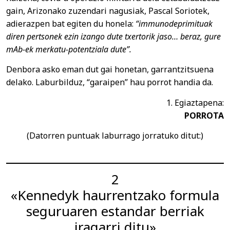
gain, Arizonako zuzendari nagusiak, Pascal Soriotek,
adierazpen bat egiten du honela:
“immunodeprimituak
diren pertsonek ezin izango dute txertorik jaso… beraz, gure
mAb-ek merkatu-potentziala dute”.
Denbora asko eman dut gai honetan, garrantzitsuena
delako. Laburbilduz, “garaipen” hau porrot handia da.
1. Egiaztapena:
PORROTA
(Datorren puntuak laburrago jorratuko ditut:)
2
«Kennedyk haurrentzako formula
seguruaren estandar berriak
iragarri ditu»