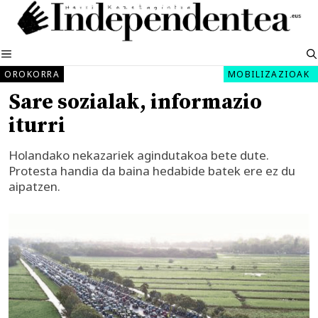
Edukira
salto
egin
MENUA
OROKORRA
MOBILIZAZIOAK
Sare sozialak, informazio
iturri
Holandako nekazariek agindutakoa bete dute.
Protesta handia da baina hedabide batek ere ez du
aipatzen.