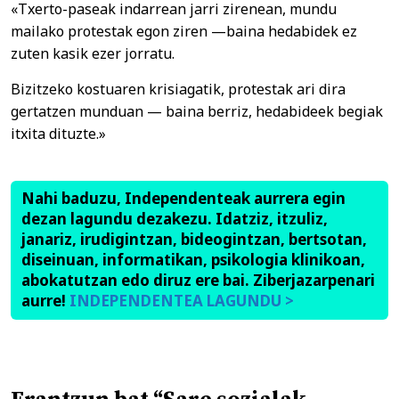
«Txerto-paseak indarrean jarri zirenean, mundu
mailako protestak egon ziren —baina hedabidek ez
zuten kasik ezer jorratu.
Bizitzeko kostuaren krisiagatik, protestak ari dira
gertatzen munduan — baina berriz, hedabideek begiak
itxita dituzte.»
Nahi baduzu, Independenteak aurrera egin
dezan lagundu dezakezu. Idatziz, itzuliz,
janariz, irudigintzan, bideogintzan, bertsotan,
diseinuan, informatikan, psikologia klinikoan,
abokatutzan edo diruz ere bai. Ziberjazarpenari
aurre!
INDEPENDENTEA LAGUNDU >