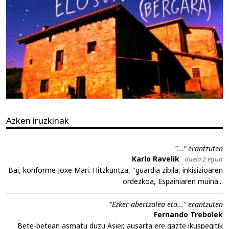
Azken iruzkinak
"..." erantzuten
Karlo Ravelik
duela 2 egun
Bai, konforme Joxe Mari. Hitzkuntza, "guardia zibila, inkisizioaren
ordezkoa, Espainiaren muina...
"Ezker abertzalea eta..." erantzuten
Fernando Trebolek
Bete-betean asmatu duzu Asier, ausarta ere gazte ikuspegitik