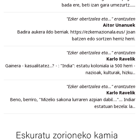
bada ere, beti izan gara umezurtz......
"Ezker abertzalea eta..." erantzuten
Aitor Unanuek
Badira aukera ildo berriak. https://ezkernazionala.eus/ Joan
batzen edo sortzen herriz herri.
"Ezker abertzalea eta..." erantzuten
Karlo Ravelik
Gainera - kasualitatez...? - : "India": estatu koloniala ia 500 herri -
nazioak, kulturak, hizku...
"Ezker abertzalea eta..." erantzuten
Karlo Ravelik
Beno, berriro, "Mizelio sakona lurraren azpian dabil….".... Indiar
estatuan bezela: la...