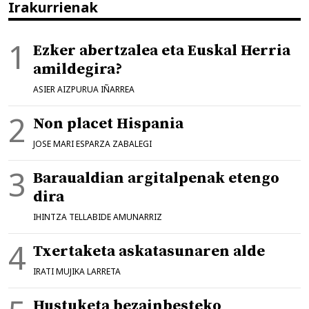
Irakurrienak
Ezker abertzalea eta Euskal Herria
amildegira?
ASIER AIZPURUA IÑARREA
Non placet Hispania
JOSE MARI ESPARZA ZABALEGI
Baraualdian argitalpenak etengo
dira
IHINTZA TELLABIDE AMUNARRIZ
Txertaketa askatasunaren alde
IRATI MUJIKA LARRETA
Hustuketa bezainbesteko