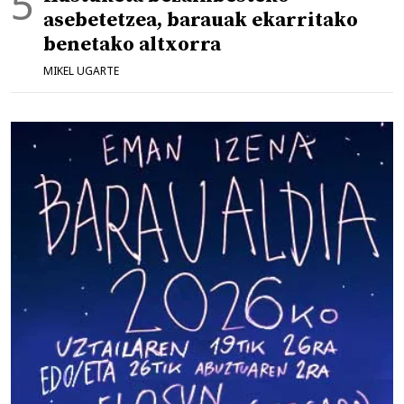
asebetetzea, barauak ekarritako
benetako altxorra
MIKEL UGARTE