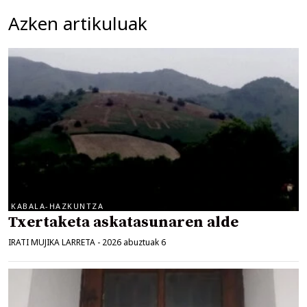
Azken artikuluak
KABALA-HAZKUNTZA
Txertaketa askatasunaren alde
IRATI MUJIKA LARRETA
-
2026 abuztuak 6