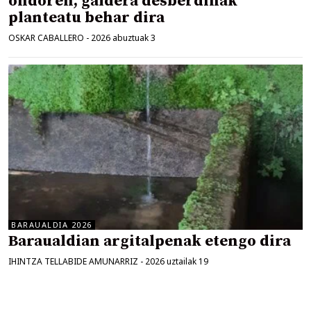
ondoren, galdera desberdinak
planteatu behar dira
OSKAR CABALLERO
-
2026 abuztuak 3
BARAUALDIA 2026
Baraualdian argitalpenak etengo dira
IHINTZA TELLABIDE AMUNARRIZ
-
2026 uztailak 19