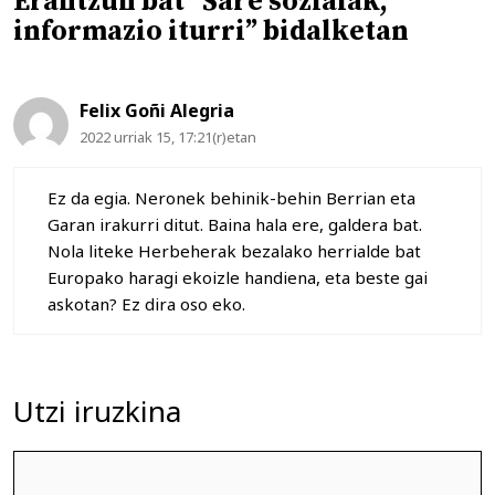
Erantzun bat “Sare sozialak,
informazio iturri” bidalketan
Felix Goñi Alegria
2022 urriak 15, 17:21(r)etan
Ez da egia. Neronek behinik-behin Berrian eta
Garan irakurri ditut. Baina hala ere, galdera bat.
Nola liteke Herbeherak bezalako herrialde bat
Europako haragi ekoizle handiena, eta beste gai
askotan? Ez dira oso eko.
Utzi iruzkina
Iruzkina