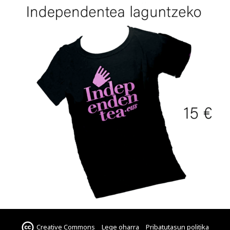
Creative Commons
Lege oharra
Pribatutasun politika