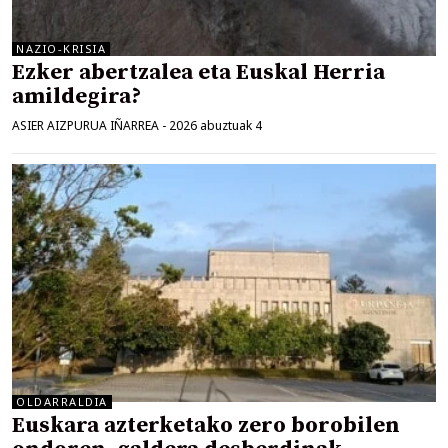
NAZIO-KRISIA
Ezker abertzalea eta Euskal Herria
amildegira?
ASIER AIZPURUA IÑARREA
-
2026 abuztuak 4
OLDARRALDIA
Euskara azterketako zero borobilen