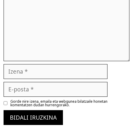
Izena
E-
posta
Gorde nire izena, emaila eta webgunea bilatzaile honetan
komentatzen dudan hurrengorako.