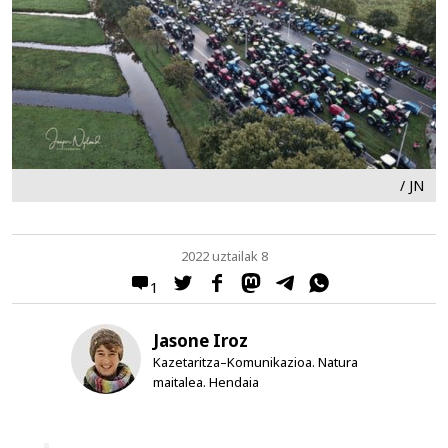
/ JN
2022 uztailak 8
1
Jasone Iroz
Kazetaritza–Komunikazioa. Natura
maitalea. Hendaia