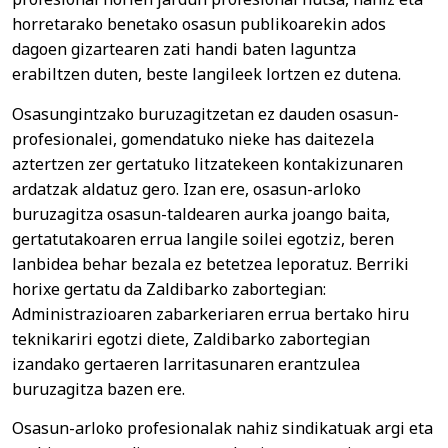
horretarako benetako osasun publikoarekin ados
dagoen gizartearen zati handi baten laguntza
erabiltzen duten, beste langileek lortzen ez dutena.
Osasungintzako buruzagitzetan ez dauden osasun-
profesionalei, gomendatuko nieke has daitezela
aztertzen zer gertatuko litzatekeen kontakizunaren
ardatzak aldatuz gero. Izan ere, osasun-arloko
buruzagitza osasun-taldearen aurka joango baita,
gertatutakoaren errua langile soilei egotziz, beren
lanbidea behar bezala ez betetzea leporatuz. Berriki
horixe gertatu da Zaldibarko zabortegian:
Administrazioaren zabarkeriaren errua bertako hiru
teknikariri egotzi diete, Zaldibarko zabortegian
izandako gertaeren larritasunaren erantzulea
buruzagitza bazen ere.
Osasun-arloko profesionalak nahiz sindikatuak argi eta