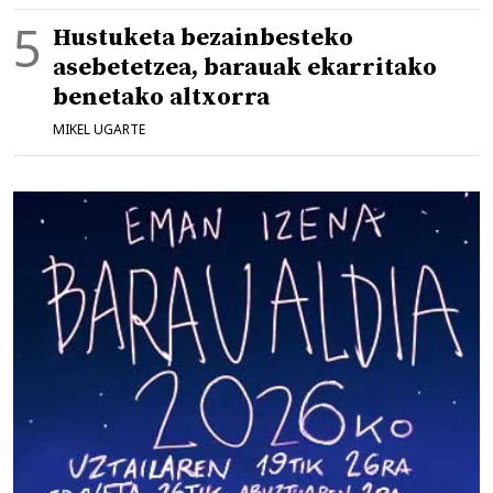
Hustuketa bezainbesteko
asebetetzea, barauak ekarritako
benetako altxorra
MIKEL UGARTE