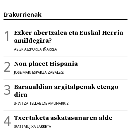
Irakurrienak
Ezker abertzalea eta Euskal Herria
amildegira?
ASIER AIZPURUA IÑARREA
Non placet Hispania
JOSE MARI ESPARZA ZABALEGI
Baraualdian argitalpenak etengo
dira
IHINTZA TELLABIDE AMUNARRIZ
Txertaketa askatasunaren alde
IRATI MUJIKA LARRETA