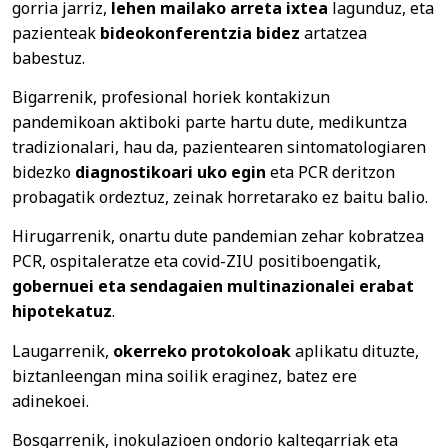
gorria jarriz,
lehen mailako arreta ixtea
lagunduz, eta
pazienteak
bideokonferentzia bidez
artatzea
babestuz.
Bigarrenik, profesional horiek kontakizun
pandemikoan aktiboki parte hartu dute, medikuntza
tradizionalari, hau da, pazientearen sintomatologiaren
bidezko
diagnostikoari uko egin
eta PCR deritzon
probagatik ordeztuz, zeinak horretarako ez baitu balio.
Hirugarrenik, onartu dute pandemian zehar kobratzea
PCR, ospitaleratze eta covid-ZIU positiboengatik,
gobernuei eta sendagaien multinazionalei erabat
hipotekatuz
.
Laugarrenik,
okerreko protokoloak
aplikatu dituzte,
biztanleengan mina soilik eraginez, batez ere
adinekoei.
Bosgarrenik, inokulazioen ondorio kaltegarriak eta