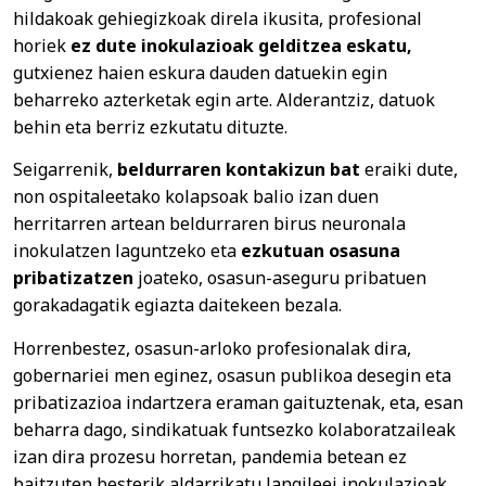
hildakoak gehiegizkoak direla ikusita, profesional
horiek
ez dute inokulazioak gelditzea eskatu,
gutxienez haien eskura dauden datuekin egin
beharreko azterketak egin arte. Alderantziz, datuok
behin eta berriz ezkutatu dituzte.
Seigarrenik,
beldurraren kontakizun bat
eraiki dute,
non ospitaleetako kolapsoak balio izan duen
herritarren artean beldurraren birus neuronala
inokulatzen laguntzeko eta
ezkutuan osasuna
pribatizatzen
joateko, osasun-aseguru pribatuen
gorakadagatik egiazta daitekeen bezala.
Horrenbestez, osasun-arloko profesionalak dira,
gobernariei men eginez, osasun publikoa desegin eta
pribatizazioa indartzera eraman gaituztenak, eta, esan
beharra dago, sindikatuak funtsezko kolaboratzaileak
izan dira prozesu horretan, pandemia betean ez
baitzuten besterik aldarrikatu langileei inokulazioak