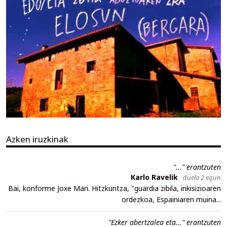
Azken iruzkinak
"..." erantzuten
Karlo Ravelik
duela 2 egun
Bai, konforme Joxe Mari. Hitzkuntza, "guardia zibila, inkisizioaren
ordezkoa, Espainiaren muina...
"Ezker abertzalea eta..." erantzuten