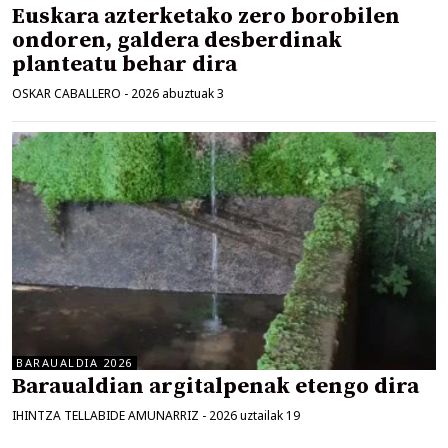
Euskara azterketako zero borobilen
ondoren, galdera desberdinak
planteatu behar dira
OSKAR CABALLERO
-
2026 abuztuak 3
BARAUALDIA 2026
Baraualdian argitalpenak etengo dira
IHINTZA TELLABIDE AMUNARRIZ
-
2026 uztailak 19