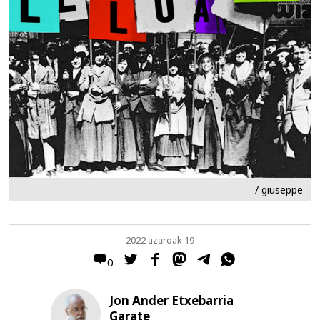
/ giuseppe
2022 azaroak 19
0
Jon Ander Etxebarria
Garate