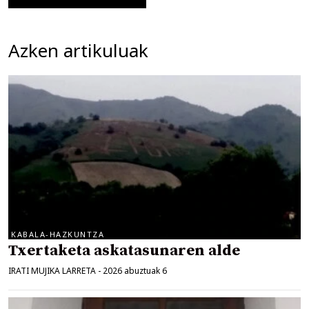
Azken artikuluak
KABALA-HAZKUNTZA
Txertaketa askatasunaren alde
IRATI MUJIKA LARRETA
-
2026 abuztuak 6