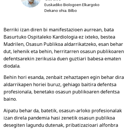
Euskadiko Biologoen Elkargoko
Dekano ohia. Bilbo
Berriki izan diren bi manifestazioen aurrean, bata
Basurtuko Ospitaleko Kardiologia ez ixteko, bestea
Madrilen, Osasun Publikoa aldarrikatzeko, esan behar
dut, lehenik eta behin, herritarren osasun publikoaren
defentsarekin zerikusia duen guztiari babesa ematen
diodala.
Behin hori esanda, zenbait zehaztapen egin behar dira
aldarrikapen horiei buruz, gehiago baitira defentsa
profesionala, benetako osasun publikoaren defentsa
baino.
Aipatu behar da, batetik, osasun-arloko profesionalak
izan direla pandemia hasi zenetik osasun publikoa
desegiten lagundu dutenak, pribatizazioari alfonbra