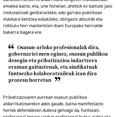
ematea baino, eta, une honetan, ahotsik ez baitute jaso
inokulazioak geldiarazteko, edo garraio publikoan
maskara kentzea eskatzeko, obligazio absurdo eta
ridikulu hori mantentzen duen Europako herrialde
bakarra bagara ere.
Osasun-arloko profesionalak dira,
gobernariei men eginez, osasun publikoa
desegin eta pribatizazioa indartzera
eraman gaituztenak, eta sindikatuak
funtsezko kolaboratzaileak izan dira
prozesu horretan
Pribatizazioaren aurrean osasun publikoa
aldarrikatzearekin ados gaude, baina manifestazio
horiek defendatzen dutena gehiago da, funtsean,
profesional horien jardun profesional hutsa, nahiz eta