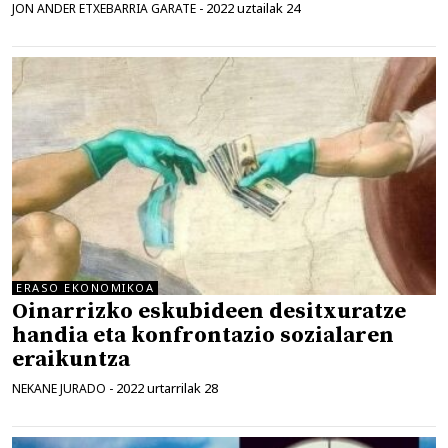
2022 uztailak 24
JON ANDER ETXEBARRIA GARATE
-
ERASO EKONOMIKOA
Oinarrizko eskubideen desitxuratze
handia eta konfrontazio sozialaren
eraikuntza
2022 urtarrilak 28
NEKANE JURADO
-