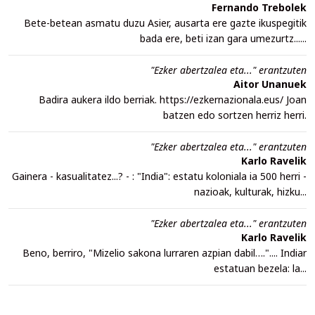
Fernando Trebolek
Bete-betean asmatu duzu Asier, ausarta ere gazte ikuspegitik
bada ere, beti izan gara umezurtz......
"Ezker abertzalea eta..." erantzuten
Aitor Unanuek
Badira aukera ildo berriak. https://ezkernazionala.eus/ Joan
batzen edo sortzen herriz herri.
"Ezker abertzalea eta..." erantzuten
Karlo Ravelik
Gainera - kasualitatez...? - : "India": estatu koloniala ia 500 herri -
nazioak, kulturak, hizku...
"Ezker abertzalea eta..." erantzuten
Karlo Ravelik
Beno, berriro, "Mizelio sakona lurraren azpian dabil….".... Indiar
estatuan bezela: la...