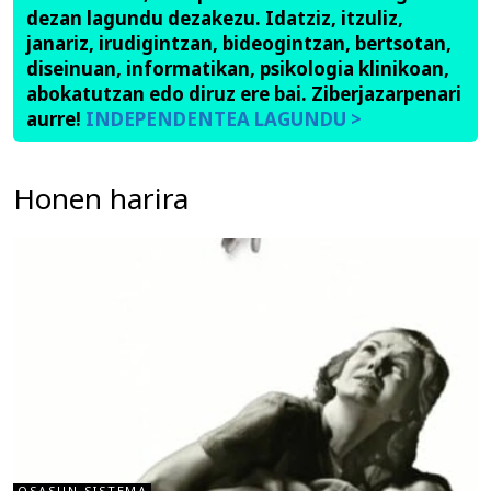
dezan lagundu dezakezu. Idatziz, itzuliz,
janariz, irudigintzan, bideogintzan, bertsotan,
diseinuan, informatikan, psikologia klinikoan,
abokatutzan edo diruz ere bai. Ziberjazarpenari
aurre!
INDEPENDENTEA LAGUNDU >
Honen harira
OSASUN-SISTEMA