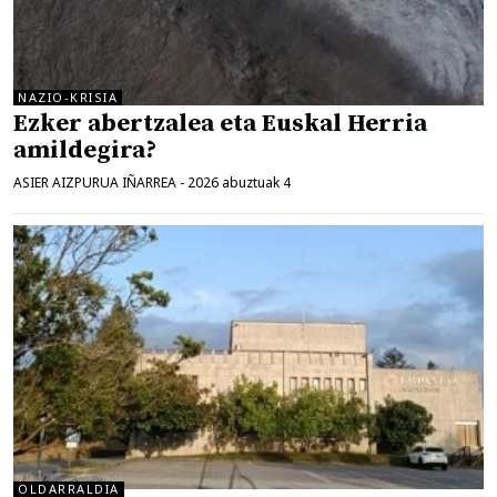
NAZIO-KRISIA
Ezker abertzalea eta Euskal Herria
amildegira?
ASIER AIZPURUA IÑARREA
-
2026 abuztuak 4
OLDARRALDIA