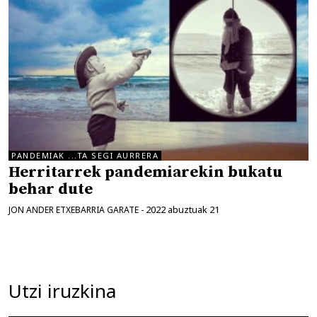
PANDEMIAK ...TA SEGI AURRERA
Herritarrek pandemiarekin bukatu
behar dute
2022 abuztuak 21
JON ANDER ETXEBARRIA GARATE
-
Utzi iruzkina