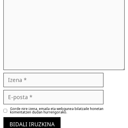
Iruzkina
Izena
E-
posta
Gorde nire izena, emaila eta webgunea bilatzaile honetan
komentatzen dudan hurrengorako.