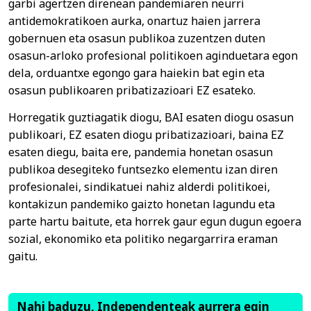
garbi agertzen direnean pandemiaren neurri
antidemokratikoen aurka, onartuz haien jarrera
gobernuen eta osasun publikoa zuzentzen duten
osasun-arloko profesional politikoen aginduetara egon
dela, orduantxe egongo gara haiekin bat egin eta
osasun publikoaren pribatizazioari EZ esateko.
Horregatik guztiagatik diogu, BAI esaten diogu osasun
publikoari, EZ esaten diogu pribatizazioari, baina EZ
esaten diegu, baita ere, pandemia honetan osasun
publikoa desegiteko funtsezko elementu izan diren
profesionalei, sindikatuei nahiz alderdi politikoei,
kontakizun pandemiko gaizto honetan lagundu eta
parte hartu baitute, eta horrek gaur egun dugun egoera
sozial, ekonomiko eta politiko negargarrira eraman
gaitu.
Nahi baduzu, Independenteak aurrera egin