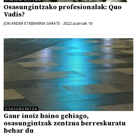
Osasungintzako profesionalak: Quo
Vadis?
2022 azaroak 10
JON ANDER ETXEBARRIA GARATE
-
OSASUNGINTZA
Gaur inoiz baino gehiago,
osasungintzak zentzua berreskuratu
behar du