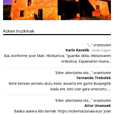
Azken iruzkinak
"..." erantzuten
Karlo Ravelik
duela 2 egun
Bai, konforme Joxe Mari. Hitzkuntza, "guardia zibila, inkisizioaren
ordezkoa, Espainiaren muina...
"Ezker abertzalea eta..." erantzuten
Fernando Trebolek
Bete-betean asmatu duzu Asier, ausarta ere gazte ikuspegitik
bada ere, beti izan gara umezurtz......
"Ezker abertzalea eta..." erantzuten
Aitor Unanuek
Badira aukera ildo berriak. https://ezkernazionala.eus/ Joan