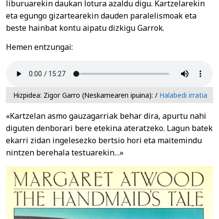
liburuarekin daukan lotura azaldu digu. Kartzelarekin
eta egungo gizartearekin dauden paralelismoak eta
beste hainbat kontu aipatu dizkigu Garrok.
Hemen entzungai:
Hizpidea: Zigor Garro (Neskamearen ipuina): /
Halabedi irratia
«Kartzelan asmo gauzagarriak behar dira, apurtu nahi
diguten denborari bere etekina ateratzeko. Lagun batek
ekarri zidan ingelesezko bertsio hori eta maitemindu
nintzen berehala testuarekin…»