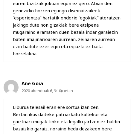
euren bizitzak jokoan egon ez gero. Abian den
genozidio horren egungo diseinatzaileek
“esperientza” hartatik ondorio “egokiak” ateratzen
jakingo dute non gizakiak bere etsipena
mugaraino eramaten duen bezala indar garaiezin
baten imajinarioaren aurrean, zeinaren aurrean
ezin baitute ezer egin eta egiazki ez baita
horrelakoa.
Ane Goia
2020 abenduak 6, 9:10(r)etan
Liburua telesail eran ere sortua izan zen.
Bertan ikus daiteke patriarkatu kaltekor eta
gaiztoari mugak tinko eta legalki jartzen ez baldin
bazaizkio garaiz, noraino heda dezakeen bere