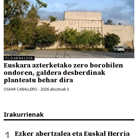
OLDARRALDIA
Euskara azterketako zero borobilen
ondoren, galdera desberdinak
planteatu behar dira
OSKAR CABALLERO
-
2026 abuztuak 3
Irakurrienak
Ezker abertzalea eta Euskal Herria