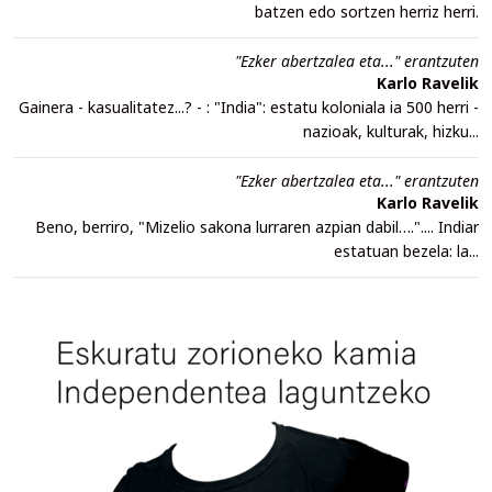
batzen edo sortzen herriz herri.
"Ezker abertzalea eta..." erantzuten
Karlo Ravelik
Gainera - kasualitatez...? - : "India": estatu koloniala ia 500 herri -
nazioak, kulturak, hizku...
"Ezker abertzalea eta..." erantzuten
Karlo Ravelik
Beno, berriro, "Mizelio sakona lurraren azpian dabil….".... Indiar
estatuan bezela: la...