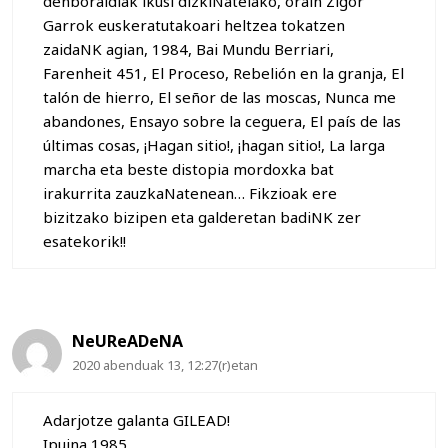
denboraldiak ikusi dizkiNatelako, orain Zigor
Garrok euskeratutakoari heltzea tokatzen
zaidaNK agian, 1984, Bai Mundu Berriari,
Farenheit 451, El Proceso, Rebelión en la granja, El
talón de hierro, El señor de las moscas, Nunca me
abandones, Ensayo sobre la ceguera, El país de las
últimas cosas, ¡Hagan sitio!, ¡hagan sitio!, La larga
marcha eta beste distopia mordoxka bat
irakurrita zauzkaNatenean… Fikzioak ere
bizitzako bizipen eta galderetan badiNK zer
esatekorik!!
NeUReADeNA
2020 abenduak 13, 12:27(r)etan
Adarjotze galanta GILEAD!
Ipuina 1985