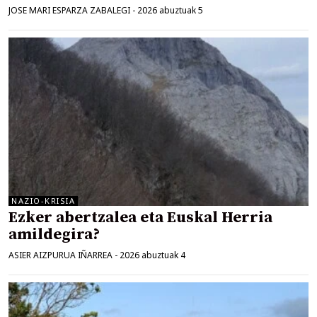
JOSE MARI ESPARZA ZABALEGI
-
2026 abuztuak 5
NAZIO-KRISIA
Ezker abertzalea eta Euskal Herria
amildegira?
ASIER AIZPURUA IÑARREA
-
2026 abuztuak 4