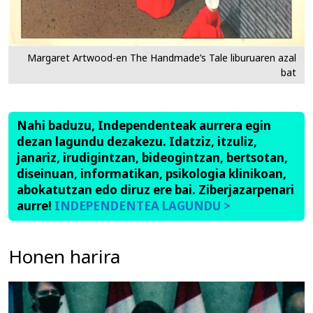
Margaret Artwood-en The Handmade’s Tale liburuaren azal
bat
Nahi baduzu, Independenteak aurrera egin
dezan lagundu dezakezu. Idatziz, itzuliz,
janariz, irudigintzan, bideogintzan, bertsotan,
diseinuan, informatikan, psikologia klinikoan,
abokatutzan edo diruz ere bai. Ziberjazarpenari
aurre!
INDEPENDENTEA LAGUNDU >
Honen harira