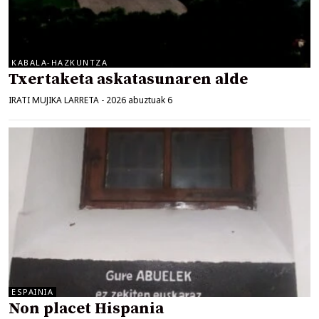
KABALA-HAZKUNTZA
Txertaketa askatasunaren alde
IRATI MUJIKA LARRETA
-
2026 abuztuak 6
ESPAINIA
Non placet Hispania