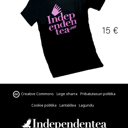
Creative Commons
Lege oharra
Pribatutasun politika
Cookie politika
Lantaldea
Lagundu