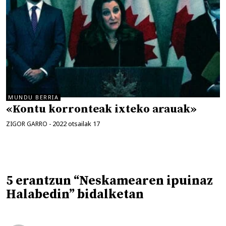
MUNDU BERRIA
«Kontu korronteak ixteko arauak»
2022 otsailak 17
ZIGOR GARRO
-
5 erantzun “Neskamearen ipuinaz
Halabedin” bidalketan