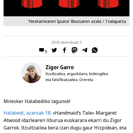
'Neskamearen Ipuina' liburuaren azala / Txalaparta
2020 abenduak 5
5
Zigor Garro
Itzultzailea, argazkilaria, bideogilea
eta falsifikatzailea. Orereta
Milesker Halabediko lagunok!
Halabedi, azaroak 18:
«Handmaid’s Tale» Margaret
Atwood idazlearen liburua euskarara ekarri du Zigor
Garrok. Itzultzailea bera izan dugu gaur Hizpidean, eta