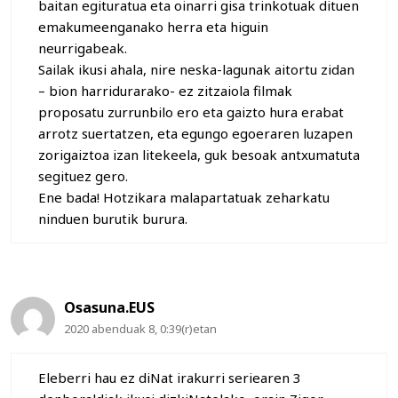
baitan egituratua eta oinarri gisa trinkotuak dituen
emakumeenganako herra eta higuin
neurrigabeak.
Sailak ikusi ahala, nire neska-lagunak aitortu zidan
– bion harridurarako- ez zitzaiola filmak
proposatu zurrunbilo ero eta gaizto hura erabat
arrotz suertatzen, eta egungo egoeraren luzapen
zorigaiztoa izan litekeela, guk besoak antxumatuta
segituez gero.
Ene bada! Hotzikara malapartatuak zeharkatu
ninduen burutik burura.
Osasuna.EUS
2020 abenduak 8, 0:39(r)etan
Eleberri hau ez diNat irakurri seriearen 3