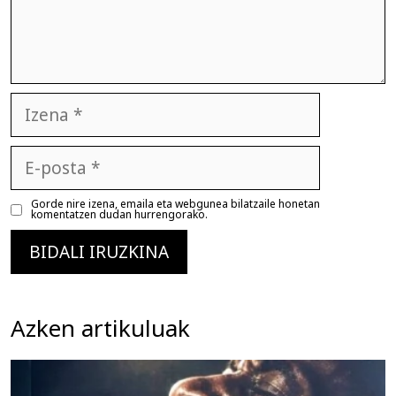
Izena
E-
posta
Gorde nire izena, emaila eta webgunea bilatzaile honetan
komentatzen dudan hurrengorako.
Azken artikuluak