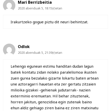
Mari Berrizbeitia
2020 abenduak 5, 18:15(r)etan
Irakurtzeko gogue piztu dit neuri behintzat.
Odlok
2020 abenduak 5, 21:39(r)etan
Lehengo egunean estimu handitan dudan lagun
batek kontatu zidan nolako paralelismoa ikusten
zuen gurea bezalako gizarte lokartu baten artean
une aztoragarri hauetan eta zer gertatu zitzaien
milioika gizakei -gehienak judutarrak- nazien
exterminio eremuetan. Hil behar zituztenak,
horren jakitun, genozidioa egin zutenak baino
ehun aldiz gehiago ziren baina ez ziren matxinatu