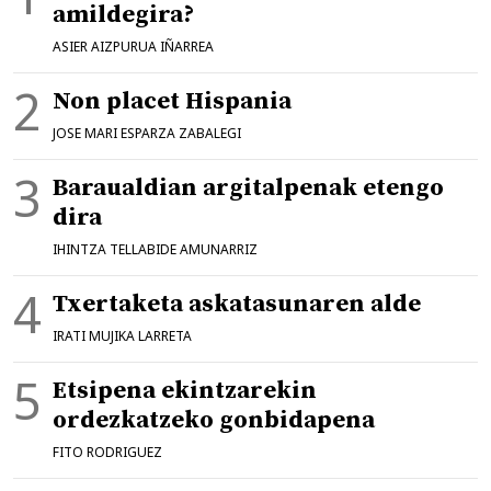
amildegira?
ASIER AIZPURUA IÑARREA
Non placet Hispania
JOSE MARI ESPARZA ZABALEGI
Baraualdian argitalpenak etengo
dira
IHINTZA TELLABIDE AMUNARRIZ
Txertaketa askatasunaren alde
IRATI MUJIKA LARRETA
Etsipena ekintzarekin
ordezkatzeko gonbidapena
FITO RODRIGUEZ