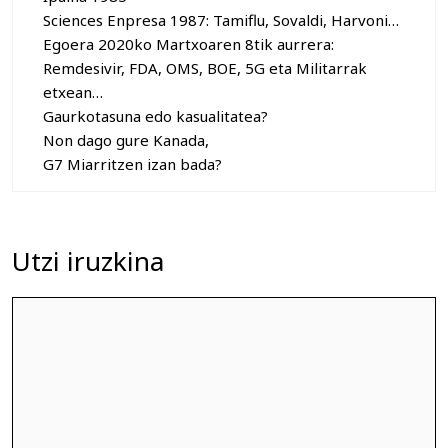
Sciences Enpresa 1987: Tamiflu, Sovaldi, Harvoni…
Egoera 2020ko Martxoaren 8tik aurrera:
Remdesivir, FDA, OMS, BOE, 5G eta Militarrak
etxean…
Gaurkotasuna edo kasualitatea?
Non dago gure Kanada,
G7 Miarritzen izan bada?
Utzi iruzkina
Iruzkina