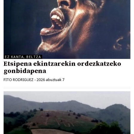
EZ KANTA, BELTZA
Etsipena ekintzarekin ordezkatzeko
gonbidapena
FITO RODRIGUEZ
-
2026 abuztuak 7