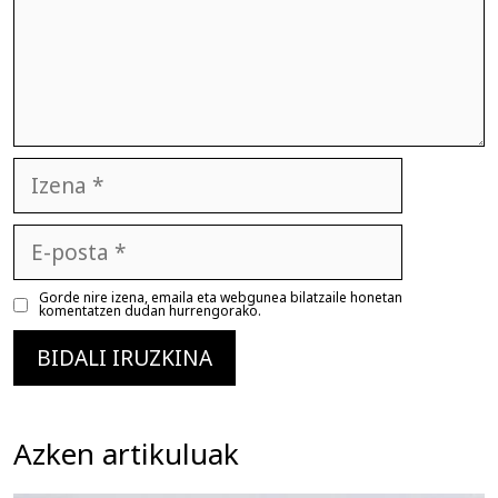
Izena
E-
posta
Gorde nire izena, emaila eta webgunea bilatzaile honetan
komentatzen dudan hurrengorako.
Azken artikuluak