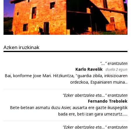
Azken iruzkinak
"..." erantzuten
Karlo Ravelik
duela 2 egun
Bai, konforme Joxe Mari. Hitzkuntza, "guardia zibila, inkisizioaren
ordezkoa, Espainiaren muina...
"Ezker abertzalea eta..." erantzuten
Fernando Trebolek
Bete-betean asmatu duzu Asier, ausarta ere gazte ikuspegitik
bada ere, beti izan gara umezurtz......
"Ezker abertzalea eta..." erantzuten