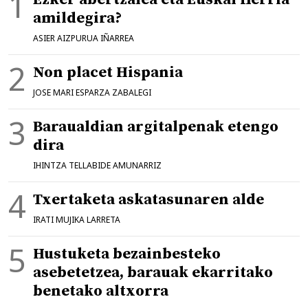
amildegira?
ASIER AIZPURUA IÑARREA
Non placet Hispania
JOSE MARI ESPARZA ZABALEGI
Baraualdian argitalpenak etengo
dira
IHINTZA TELLABIDE AMUNARRIZ
Txertaketa askatasunaren alde
IRATI MUJIKA LARRETA
Hustuketa bezainbesteko
asebetetzea, barauak ekarritako
benetako altxorra