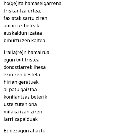
ho(ge)ita hamaseigarrena
triskantza urtea,
faxistak sartu ziren
amorruz beteak
euskaldun izatea
bihurtu zen kaltea
Iraila(re)n hamairua
egun txit tristea
donostiarrek ihesa
ezin zen bestela
hirian geratuek
ai patu gaiztoa
konfiantzaz beterik
uste zuten ona
milaka izan ziren
larri zapalduak
Ez dezagun ahaztu