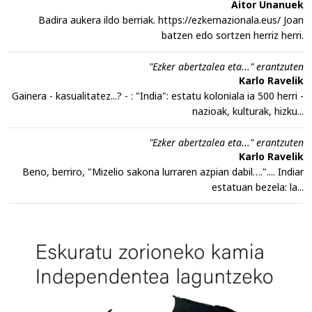
Aitor Unanuek
Badira aukera ildo berriak. https://ezkernazionala.eus/ Joan
batzen edo sortzen herriz herri.
"Ezker abertzalea eta..." erantzuten
Karlo Ravelik
Gainera - kasualitatez...? - : "India": estatu koloniala ia 500 herri -
nazioak, kulturak, hizku...
"Ezker abertzalea eta..." erantzuten
Karlo Ravelik
Beno, berriro, "Mizelio sakona lurraren azpian dabil….".... Indiar
estatuan bezela: la...