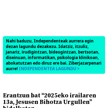
Nahi baduzu, Independenteak aurrera egin
dezan lagundu dezakezu. Idatziz, itzuliz,
janariz, irudigintzan, bideogintzan, bertsotan,
diseinuan, informatikan, psikologia klinikoan,
abokatutzan edo diruz ere bai. Ziberjazarpenari
aurre!
INDEPENDENTEA LAGUNDU >
Erantzun bat “2025eko irailaren
13a, Jesusen Bihotza Urgullen”