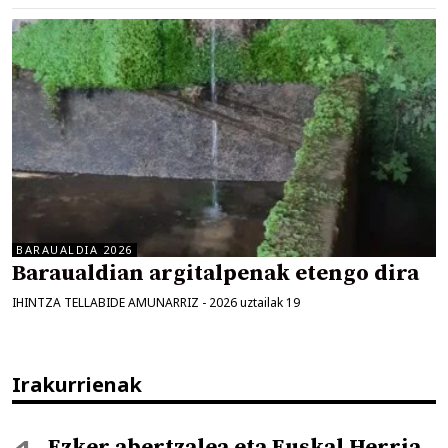
BARAUALDIA 2026
Baraualdian argitalpenak etengo dira
IHINTZA TELLABIDE AMUNARRIZ
-
2026 uztailak 19
Irakurrienak
Ezker abertzalea eta Euskal Herria