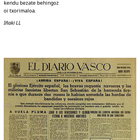
kendu bezate behingoz
oi txorimaloa.
Iñaki LL