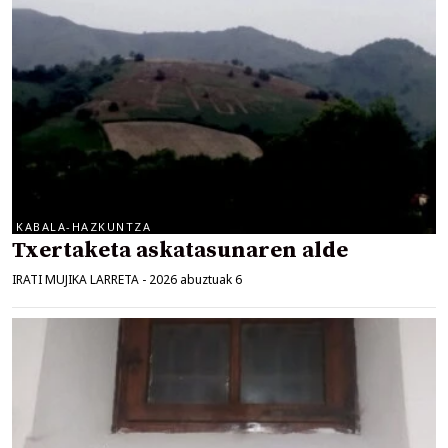
KABALA-HAZKUNTZA
Txertaketa askatasunaren alde
IRATI MUJIKA LARRETA
-
2026 abuztuak 6