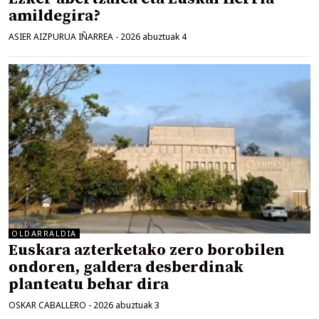
amildegira?
ASIER AIZPURUA IÑARREA
-
2026 abuztuak 4
OLDARRALDIA
Euskara azterketako zero borobilen
ondoren, galdera desberdinak
planteatu behar dira
OSKAR CABALLERO
-
2026 abuztuak 3