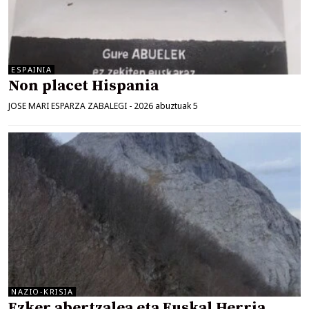
ESPAINIA
Non placet Hispania
JOSE MARI ESPARZA ZABALEGI
-
2026 abuztuak 5
NAZIO-KRISIA
Ezker abertzalea eta Euskal Herria