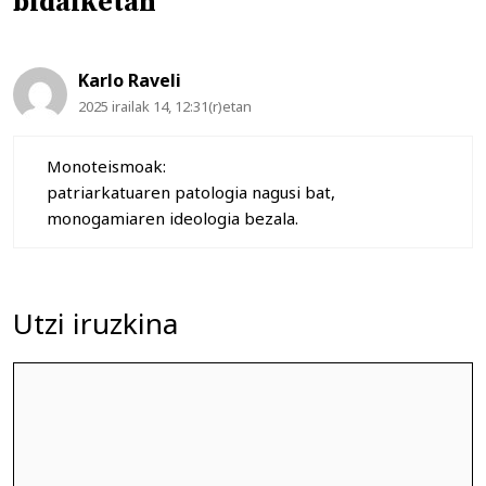
bidalketan
Karlo Raveli
2025 irailak 14, 12:31(r)etan
Monoteismoak:
patriarkatuaren patologia nagusi bat,
monogamiaren ideologia bezala.
Utzi iruzkina
Iruzkina