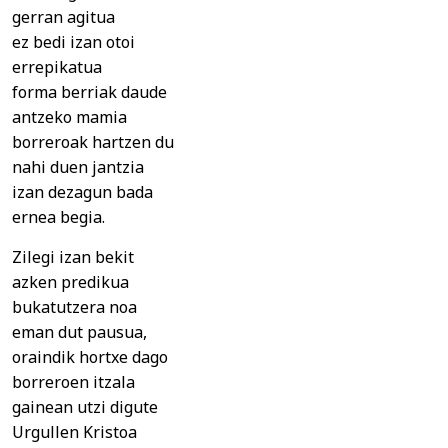
gerran agitua
ez bedi izan otoi
errepikatua
forma berriak daude
antzeko mamia
borreroak hartzen du
nahi duen jantzia
izan dezagun bada
ernea begia.
Zilegi izan bekit
azken predikua
bukatutzera noa
eman dut pausua,
oraindik hortxe dago
borreroen itzala
gainean utzi digute
Urgullen Kristoa