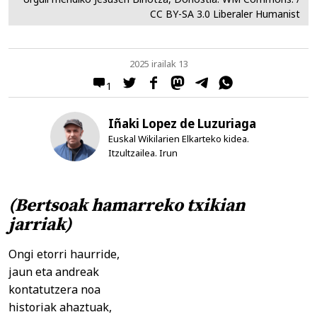
CC BY-SA 3.0 Liberaler Humanist
2025 irailak 13
1
Iñaki Lopez de Luzuriaga
Euskal Wikilarien Elkarteko kidea.
Itzultzailea. Irun
(Bertsoak hamarreko txikian
jarriak)
Ongi etorri haurride,
jaun eta andreak
kontatutzera noa
historiak ahaztuak,