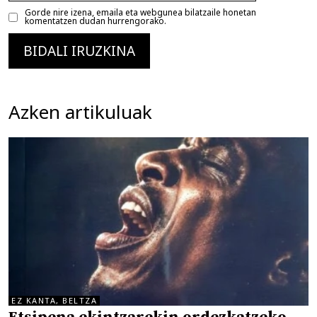
Gorde nire izena, emaila eta webgunea bilatzaile honetan
komentatzen dudan hurrengorako.
Azken artikuluak
EZ KANTA, BELTZA