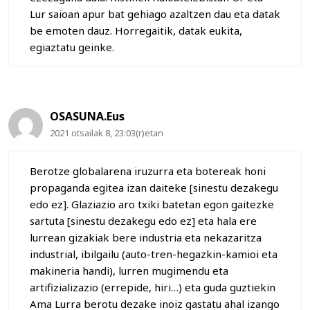
Lur saioan apur bat gehiago azaltzen dau eta datak
be emoten dauz. Horregaitik, datak eukita,
egiaztatu geinke.
OSASUNA.Eus
2021 otsailak 8, 23:03(r)etan
Berotze globalarena iruzurra eta botereak honi
propaganda egitea izan daiteke [sinestu dezakegu
edo ez]. Glaziazio aro txiki batetan egon gaitezke
sartuta [sinestu dezakegu edo ez] eta hala ere
lurrean gizakiak bere industria eta nekazaritza
industrial, ibilgailu (auto-tren-hegazkin-kamioi eta
makineria handi), lurren mugimendu eta
artifizializazio (errepide, hiri…) eta guda guztiekin
Ama Lurra berotu dezake inoiz gastatu ahal izango