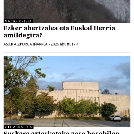
NAZIO-KRISIA
Ezker abertzalea eta Euskal Herria
amildegira?
ASIER AIZPURUA IÑARREA
-
2026 abuztuak 4
OLDARRALDIA
Euskara azterketako zero borobilen