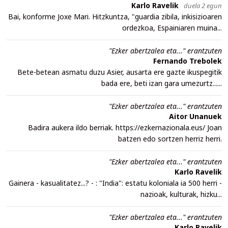
Karlo Ravelik
duela 2 egun
Bai, konforme Joxe Mari. Hitzkuntza, "guardia zibila, inkisizioaren
ordezkoa, Espainiaren muina...
"Ezker abertzalea eta..." erantzuten
Fernando Trebolek
Bete-betean asmatu duzu Asier, ausarta ere gazte ikuspegitik
bada ere, beti izan gara umezurtz......
"Ezker abertzalea eta..." erantzuten
Aitor Unanuek
Badira aukera ildo berriak. https://ezkernazionala.eus/ Joan
batzen edo sortzen herriz herri.
"Ezker abertzalea eta..." erantzuten
Karlo Ravelik
Gainera - kasualitatez...? - : "India": estatu koloniala ia 500 herri -
nazioak, kulturak, hizku...
"Ezker abertzalea eta..." erantzuten
Karlo Ravelik