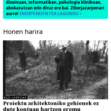
diseinuan, informatikan, psikologia klinikoan,
abokatutzan edo diruz ere bai. Ziberjazarpenari
aurre!
INDEPENDENTEA LAGUNDU >
Honen harira
BIZI-LERROAK
Proiektu arkitektoniko gehienek ez
dute kontuan hartzen eremu