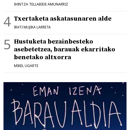
IHINTZA TELLABIDE AMUNARRIZ
Txertaketa askatasunaren alde
IRATI MUJIKA LARRETA
Hustuketa bezainbesteko
asebetetzea, barauak ekarritako
benetako altxorra
MIKEL UGARTE