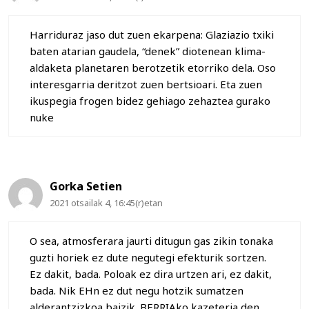
Harriduraz jaso dut zuen ekarpena: Glaziazio txiki
baten atarian gaudela, “denek” diotenean klima-
aldaketa planetaren berotzetik etorriko dela. Oso
interesgarria deritzot zuen bertsioari. Eta zuen
ikuspegia frogen bidez gehiago zehaztea gurako
nuke
Gorka Setien
2021 otsailak 4, 16:45(r)etan
O sea, atmosferara jaurti ditugun gas zikin tonaka
guzti horiek ez dute negutegi efekturik sortzen.
Ez dakit, bada. Poloak ez dira urtzen ari, ez dakit,
bada. Nik EHn ez dut negu hotzik sumatzen
alderantzizkoa baizik. BERRIAko kazeteria den