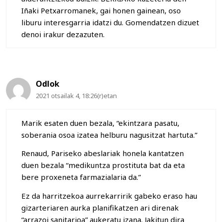
Iñaki Petxarromanek, gai honen gainean, oso
liburu interesgarria idatzi du. Gomendatzen dizuet
denoi irakur dezazuten.
Odlok
2021 otsailak 4, 18:26(r)etan
Marik esaten duen bezala, “ekintzara pasatu,
soberania osoa izatea helburu nagusitzat hartuta.”
Renaud, Pariseko abeslariak honela kantatzen
duen bezala “medikuntza prostituta bat da eta
bere proxeneta farmazialaria da.”
Ez da harritzekoa aurrekarririk gabeko eraso hau
gizarteriaren aurka planifikatzen ari direnak
“arrazoi sanitarioa” aukeratu izana. Jakitun dira