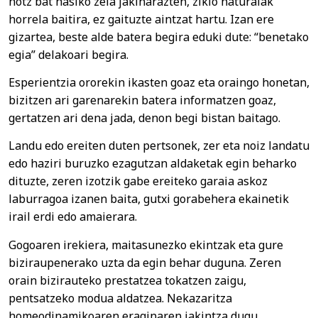
hotz bat hasiko zela jakinarazten, ziklo naturalak
horrela baitira, ez gaituzte aintzat hartu. Izan ere
gizartea, beste alde batera begira eduki dute: “benetako
egia” delakoari begira.
Esperientzia ororekin ikasten goaz eta oraingo honetan,
bizitzen ari garenarekin batera informatzen goaz,
gertatzen ari dena jada, denon begi bistan baitago.
Landu edo ereiten duten pertsonek, zer eta noiz landatu
edo haziri buruzko ezagutzan aldaketak egin beharko
dituzte, zeren izotzik gabe ereiteko garaia askoz
laburragoa izanen baita, gutxi gorabehera ekainetik
irail erdi edo amaierara.
Gogoaren irekiera, maitasunezko ekintzak eta gure
biziraupenerako uzta da egin behar duguna. Zeren
orain bizirauteko prestatzea tokatzen zaigu,
pentsatzeko modua aldatzea. Nekazaritza
homeodinamikoaren eraginaren jakintza dugu