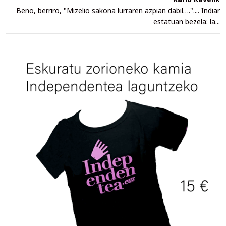
Beno, berriro, "Mizelio sakona lurraren azpian dabil….".... Indiar
estatuan bezela: la...