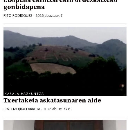
Etsipena ekintzarekin ordezkatzeko
gonbidapena
FITO RODRIGUEZ
-
2026 abuztuak 7
KABALA-HAZKUNTZA
Txertaketa askatasunaren alde
IRATI MUJIKA LARRETA
-
2026 abuztuak 6