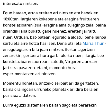
interesatu nintzen.
Egun batean, artoa ereiten ari nintzen eta banekien
18:00tan ilargiaren kokapena eta eragina fruituaren
konstelazioaren (sua) eragina amaitu egingo zela, baina
oraindik lana bukatu gabe nuenez, ereiten jarraitu
nuen. Orduan, bat-batean, eguraldia aldatu, behe lainoa
sartu eta aire hotza hasi zen. Dena utzi eta
Maria Thun
-
en egutegiaren bila joan nintzen. Bertan agertzen
zenarekin, gertaera hura garbi ulertu nuen, ilargia Leo
konstelazioaren aurrean izatetik, Virgoren aurrean
jartzera pasa zen, eta ni, momentu hura
esperimentatzen ari nintzen.
Momentu honetan, antzeko zerbait ari da gertatzen,
baina oraingoan urruneko planetak ari dira beraien
posizioa aldatzen.
Lurra eguzki sistemaren baitan dago eta berarekin