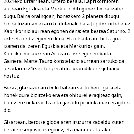
2021eko urtarrilean, urtero bezala, Kaprikornioren
aurrean Eguzkia eta Merkurio ditugunez hotza izaten
dugu. Baina oraingoan, honezkero 2 planeta ditugu
hotza luzaroan ekarriko dutenak: bata Jupiter, urtebetez
Kaprikornio aurrean egonen dena; eta bestea Saturno, 2
urte eta erdiz egonen dena. Eta otsaila are hotzagoa
izanen da, zeren Eguzkia eta Merkurioz gain,
Kaprikornio aurrean Artizarra ere egonen baita.
Gainera, Marte Tauro konstelazio aurrean sartuko da
otsailaren 21ean, tenperatura oraindik ere gehiago
hoztuz.
Beraz, glaziazio aro txiki batean sartu berri gara eta
honek gure bizitzeko era eta ohiturei eragiteaz gain,
batez ere nekazaritza eta ganadu produkzioari eragiten
dio.
Gizartean, berotze globalaren iruzurra zabaldu zuten,
beraien sinposioak eginez, eta manipulatutako