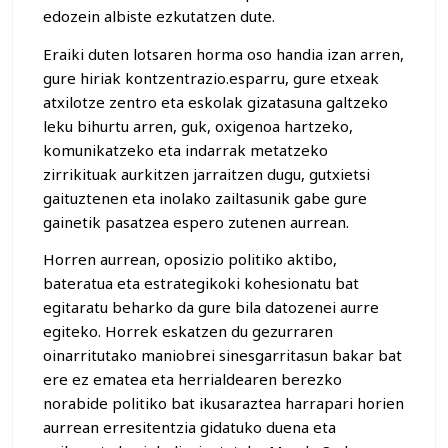
edozein albiste ezkutatzen dute.
Eraiki duten lotsaren horma oso handia izan arren,
gure hiriak kontzentrazio.esparru, gure etxeak
atxilotze zentro eta eskolak gizatasuna galtzeko
leku bihurtu arren, guk, oxigenoa hartzeko,
komunikatzeko eta indarrak metatzeko
zirrikituak aurkitzen jarraitzen dugu, gutxietsi
gaituztenen eta inolako zailtasunik gabe gure
gainetik pasatzea espero zutenen aurrean.
Horren aurrean, oposizio politiko aktibo,
bateratua eta estrategikoki kohesionatu bat
egitaratu beharko da gure bila datozenei aurre
egiteko. Horrek eskatzen du gezurraren
oinarritutako maniobrei sinesgarritasun bakar bat
ere ez ematea eta herrialdearen berezko
norabide politiko bat ikusaraztea harrapari horien
aurrean erresitentzia gidatuko duena eta