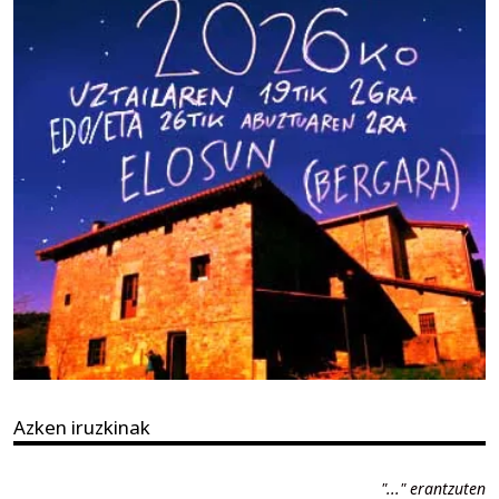
Azken iruzkinak
"..." erantzuten