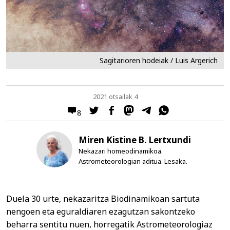
Sagitarioren hodeiak / Luis Argerich
2021 otsailak 4
8
Miren Kistine B. Lertxundi
Nekazari homeodinamikoa.
Astrometeorologian aditua. Lesaka.
Duela 30 urte, nekazaritza Biodinamikoan sartuta
nengoen eta eguraldiaren ezagutzan sakontzeko
beharra sentitu nuen, horregatik Astrometeorologiaz