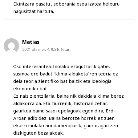
Ekintzara pasatu , soberania osoa izatea helburu
nagusitzat hartuta.
Matias
2021 otsailak 4, 9:51(r)etan
Oso interesantea. Inolako ezagutzarik gabe,
susmoa ere badut “klima-aldaketa”ren teoria ez
dela teoria zientifiko bat baizik eta ideologia
ekonomiko bat.
Ez naiz zientzilaria, baina nik dakidala klima berez
aldakorra da. Eta ziurrenik, historian zehar,
gaurkoa baino sasoi epelagoak egon dira, Erdi-
Aroan adibidez. Baina berotze horrek ez zuen
ekarri inolako hondamendiarik, gaur iragartzen
dizkiguten bezalakoak.