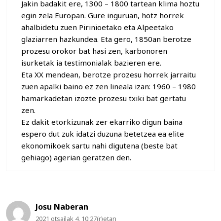
Jakin badakit ere, 1300 – 1800 tartean klima hoztu
egin zela Europan. Gure inguruan, hotz horrek
ahalbidetu zuen Pirinioetako eta Alpeetako
glaziarren hazkundea. Eta gero, 1850an berotze
prozesu orokor bat hasi zen, karbonoren
isurketak ia testimonialak bazieren ere.
Eta XX mendean, berotze prozesu horrek jarraitu
zuen apalki baino ez zen lineala izan: 1960 – 1980
hamarkadetan izozte prozesu txiki bat gertatu
zen.
Ez dakit etorkizunak zer ekarriko digun baina
espero dut zuk idatzi duzuna betetzea ea elite
ekonomikoek sartu nahi digutena (beste bat
gehiago) agerian geratzen den.
Josu Naberan
2021 otsailak 4, 10:27(r)etan