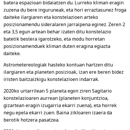
batera espazioan bidaiatzen du. Lurreko kliman eragin
zuzena du bere inguruneak, eta hori erraztasunez froga
daiteke ilargiaren eta konstelazioen arteko
posizionamendu sideralaren jarraipena eginez. Zeren 2
eta 3,5 egun artean behar izaten ditu konstelazio
batetik bestera igarotzeko, eta modu horretan
posizionamenduek kliman duten eragina egiazta
daiteke.
Astrometereologiak hasteko kontuan hartzen ditu
ilargiaren eta planeten posizioak, izan ere beren bidez
iristen baitzaizkigu konstelazioen indarrak.
2020ko urtarrilean 5 planeta egon ziren Sagitario
konstelazioaren aurrean (planeten konjuntzioa,
gizartean eragin izugarria ekarri zuena), eta horrek
negu epela ekarri zuen. Baina zikloaren izaera da
berotik hotzera pasatzea.