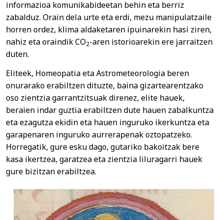
informazioa komunikabideetan behin eta berriz
zabalduz. Orain dela urte eta erdi, mezu manipulatzaile
horren ordez, klima aldaketaren ipuinarekin hasi ziren,
nahiz eta oraindik CO
-aren istorioarekin ere jarraitzen
2
duten.
Eliteek, Homeopatia eta Astrometeorologia beren
onurarako erabiltzen dituzte, baina gizartearentzako
oso zientzia garrantzitsuak direnez, elite hauek,
beraien indar guztia erabiltzen dute hauen zabalkuntza
eta ezagutza ekidin eta hauen inguruko ikerkuntza eta
garapenaren inguruko aurrerapenak oztopatzeko.
Horregatik, gure esku dago, gutariko bakoitzak bere
kasa ikertzea, garatzea eta zientzia liluragarri hauek
gure bizitzan erabiltzea.