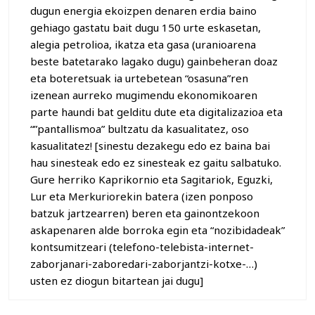
dugun energia ekoizpen denaren erdia baino
gehiago gastatu bait dugu 150 urte eskasetan,
alegia petrolioa, ikatza eta gasa (uranioarena
beste batetarako lagako dugu) gainbeheran doaz
eta boteretsuak ia urtebetean “osasuna”ren
izenean aurreko mugimendu ekonomikoaren
parte haundi bat gelditu dute eta digitalizazioa eta
“”pantallismoa” bultzatu da kasualitatez, oso
kasualitatez! [sinestu dezakegu edo ez baina bai
hau sinesteak edo ez sinesteak ez gaitu salbatuko.
Gure herriko Kaprikornio eta Sagitariok, Eguzki,
Lur eta Merkuriorekin batera (izen ponposo
batzuk jartzearren) beren eta gainontzekoon
askapenaren alde borroka egin eta “nozibidadeak”
kontsumitzeari (telefono-telebista-internet-
zaborjanari-zaboredari-zaborjantzi-kotxe-…)
usten ez diogun bitartean jai dugu]