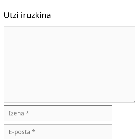
Utzi iruzkina
Iruzkina
Izena
E-
posta