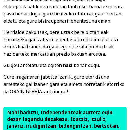
elikagaiak baldintza zailetan lantzeko, baina ekintzara
‍pasa behar dugu, gure bizitzeko ohiturak gaur bertan
aldatu eta gure biziraupenari lehentasuna eman.
Herrialde bakoitzak, bere uztak bere biztanleak
hornitzeko gai izateari lehentasuna emanen dio, eta
ezinezkoa izanen da gaur egun bezala produktuak
nazioarteko merkatuan prezio baxuan erostea.
Gu geu antolatu eta egiten
hasi
behar dugu.
Gure iraganaren jabetza izanik, gure etorkizuna
amesteko gai izanen gara eta amets horretatik etorriko
da ORAIN BERRIA: antzinerat!
Nahi baduzu, Independenteak aurrera egin
dezan lagundu dezakezu. Idatziz, itzuliz,
janariz, irudigintzan, bideogintzan, bertsotan,