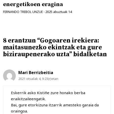
energetikoen eragina
2025 abuztuak 14
FERNANDO TREBOL UNZUE
-
8 erantzun “Gogoaren irekiera:
maitasunezko ekintzak eta gure
biziraupenerako uzta” bidalketan
Mari Berrizbeitia
2021 otsailak 4, 9:23(r)etan
Eskerrik asko Kistiñe zure honako berba
eraikitzaileengatik.
Bai, gure etorkizuna itzarrik amesteko garaia da
oraingoa.