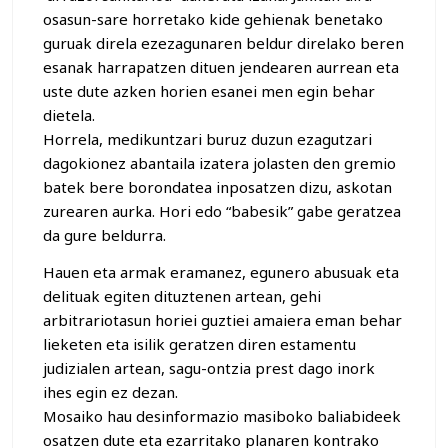
osasun-sare horretako kide gehienak benetako
guruak direla ezezagunaren beldur direlako beren
esanak harrapatzen dituen jendearen aurrean eta
uste dute azken horien esanei men egin behar
dietela.
Horrela, medikuntzari buruz duzun ezagutzari
dagokionez abantaila izatera jolasten den gremio
batek bere borondatea inposatzen dizu, askotan
zurearen aurka. Hori edo “babesik” gabe geratzea
da gure beldurra.
Hauen eta armak eramanez, egunero abusuak eta
delituak egiten dituztenen artean, gehi
arbitrariotasun horiei guztiei amaiera eman behar
lieketen eta isilik geratzen diren estamentu
judizialen artean, sagu-ontzia prest dago inork
ihes egin ez dezan.
Mosaiko hau desinformazio masiboko baliabideek
osatzen dute eta ezarritako planaren kontrako