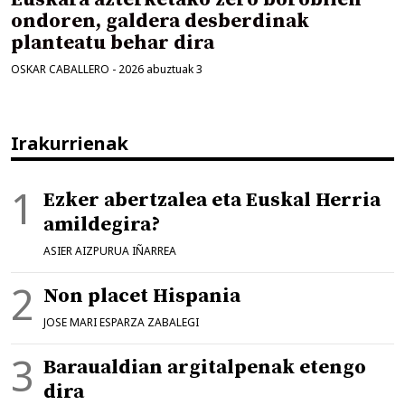
ondoren, galdera desberdinak
planteatu behar dira
OSKAR CABALLERO
-
2026 abuztuak 3
Irakurrienak
Ezker abertzalea eta Euskal Herria
amildegira?
ASIER AIZPURUA IÑARREA
Non placet Hispania
JOSE MARI ESPARZA ZABALEGI
Baraualdian argitalpenak etengo
dira