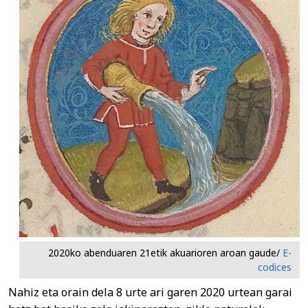
2020ko abenduaren 21etik akuarioren aroan gaude/
E-
codices
Nahiz eta orain dela 8 urte ari garen 2020 urtean garai