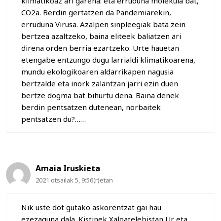
klimatikoaz ari garena: eta erruduna molekula bat,
CO2a. Berdin gertatzen da Pandemiarekin,
erruduna Virusa. Azalpen sinpleegiak bata zein
bertzea azaltzeko, baina eliteek baliatzen ari
direna orden berria ezartzeko. Urte hauetan
etengabe entzungo dugu larrialdi klimatikoarena,
mundu ekologikoaren aldarrikapen nagusia
bertzalde eta inork zalantzan jarri ezin duen
bertze dogma bat bihurtu dena. Baina denek
berdin pentsatzen dutenean, norbaitek
pentsatzen du?……
Amaia Iruskieta
2021 otsailak 5, 9:56(r)etan
Nik uste dot gutako askorentzat gai hau
ezezaguna dala. Kistinek Xaloatelebistan Ur eta