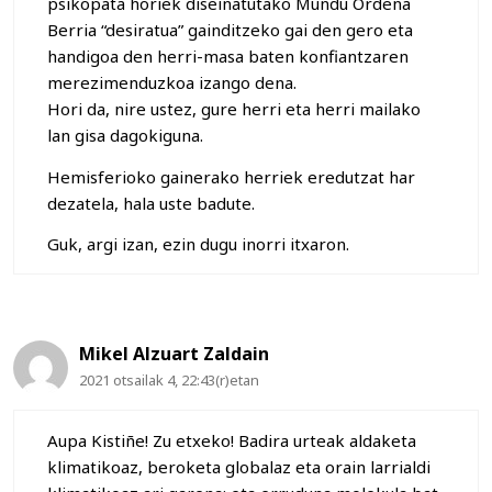
psikopata horiek diseinatutako Mundu Ordena
Berria “desiratua” gainditzeko gai den gero eta
handigoa den herri-masa baten konfiantzaren
merezimenduzkoa izango dena.
Hori da, nire ustez, gure herri eta herri mailako
lan gisa dagokiguna.
Hemisferioko gainerako herriek eredutzat har
dezatela, hala uste badute.
Guk, argi izan, ezin dugu inorri itxaron.
Mikel Alzuart Zaldain
2021 otsailak 4, 22:43(r)etan
Aupa Kistiñe! Zu etxeko! Badira urteak aldaketa
klimatikoaz, beroketa globalaz eta orain larrialdi