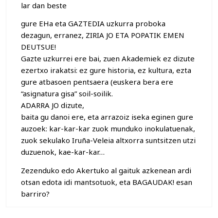
lar dan beste
gure EHa eta GAZTEDIA uzkurra proboka
dezagun, erranez, ZIRIA JO ETA POPATIK EMEN
DEUTSUE!
Gazte uzkurrei ere bai, zuen Akademiek ez dizute
ezertxo irakatsi: ez gure historia, ez kultura, ezta
gure atbasoen pentsaera (euskera bera ere
“asignatura gisa” soil-soilik.
ADARRA JO dizute,
baita gu danoi ere, eta arrazoiz iseka eginen gure
auzoek: kar-kar-kar zuok munduko inokulatuenak,
zuok sekulako Iruña-Veleia altxorra suntsitzen utzi
duzuenok, kae-kar-kar…
Zezenduko edo Akertuko al gaituk azkenean ardi
otsan edota idi mantsotuok, eta BAGAUDAK! esan
barriro?