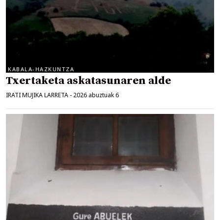
KABALA-HAZKUNTZA
Txertaketa askatasunaren alde
IRATI MUJIKA LARRETA
-
2026 abuztuak 6