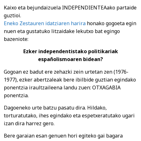
Kaixo eta bejundaizuela INDEPENDIENTEAako partaide
guztioi.
Eneko Zestauren idatziaren harira
honako gogoeta egin
nuen eta gustatuko litzaidake lekutxo bat egingo
bazeniote:
Ezker independentistako politikariak
españolismoaren bidean?
Gogoan ez badut ere zehazki zein urtetan zen (1976-
1977), ezker abertzaleak bere ibilbide guztian egindako
ponentzia iraultzaileena landu zuen: OTXAGABIA
ponentzia.
Dagoeneko urte batzu pasatu dira. Hildako,
torturatutako, ihes egindako eta espetxeratutako ugari
izan dira harrez gero.
Bere garaian esan genuen hori egiteko gai bagara