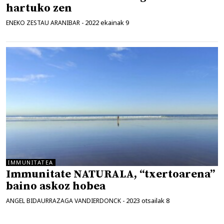
hartuko zen
2022 ekainak 9
ENEKO ZESTAU ARANIBAR
-
IMMUNITATEA
Immunitate NATURALA, “txertoarena”
baino askoz hobea
2023 otsailak 8
ANGEL BIDAURRAZAGA VANDIERDONCK
-