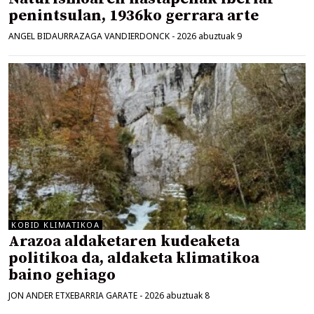
penintsulan, 1936ko gerrara arte
ANGEL BIDAURRAZAGA VANDIERDONCK
-
2026 abuztuak 9
KOBID KLIMATIKOA
Arazoa aldaketaren kudeaketa
politikoa da, aldaketa klimatikoa
baino gehiago
JON ANDER ETXEBARRIA GARATE
-
2026 abuztuak 8