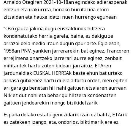
Arnaldo Otegiren 2021-10-18an egindako adierazpenak
entzun eta irakurrita, honako burutazioa etorri
zitzaidan eta hauxe idatzi nuen hurrengo egunean:
“Oso gauza jakina dugu euskaldunok hiltzera
kondenatutako herria garela, baina, ez dakigu ze
arrazoi dela medio iraun dugun gaur arte. Egia esan,
1958an PNV, yankien jarrerarekin bat eginez, Francoren
errejimena onartzeko jarrerari aurre eginez, zenbait
militantek hartu zuten bideari jarraituz, ETAren
jardunaldiak EUSKAL HERRIAk beste ehun bat urteko
arnasa gutxienez hartu duela aitortu ordez, men egiten
ari gara gu benetan hil nahi gaituen etsaiaren aurrean.
Nik ez dut nahi eta behar gu hiltzera kondenatzen
gaituen jendearekin inongo bizikidetzarik.
España delako estatu genozidarik izan ez balitz, ETArik
ez zatekeen izango, eta, ondorioz, biktimarik ere ez.