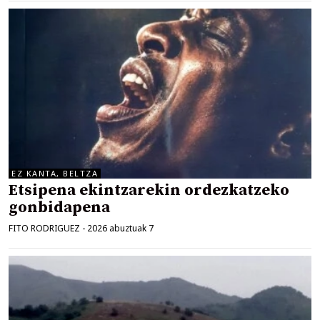
EZ KANTA, BELTZA
Etsipena ekintzarekin ordezkatzeko
gonbidapena
FITO RODRIGUEZ
-
2026 abuztuak 7