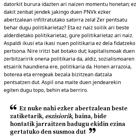
datorkit burura idazten ari naizen momentu honetan; ez
dakit zenbat jendek jakingo duen PNVk ezker
abertzalean infiltratutako satorra zela! Zer pentsatu
behar dugu politikarietaz? Eta ez naiz soilik ari beste
alderdietako politikarietaz, gure politikarietaz ari naiz.
Aspaldi ikusi eta ikasi nuen politikaria ez dela fidatzeko
pertsona. Nire iritzi bat botako dut; kapitalismoak duen
zerbitzaririk onena politikaria da, aldiz, sozialismoaren
etsairik haundiena ere, politikaria da. Honen arrazoia,
boterea eta erregeak bezala bizitzean datzala
pentsatzen dut. Aspil ona maite duen jendearekin
egiten dugu topo, behin eta berriro.
Ez nuke nahi ezker abertzalean beste
zatiketarik,
eszisiorik
, baina, bide
hontatik jarraitzen badugu ekidin ezina
gertatuko den susmoa dut