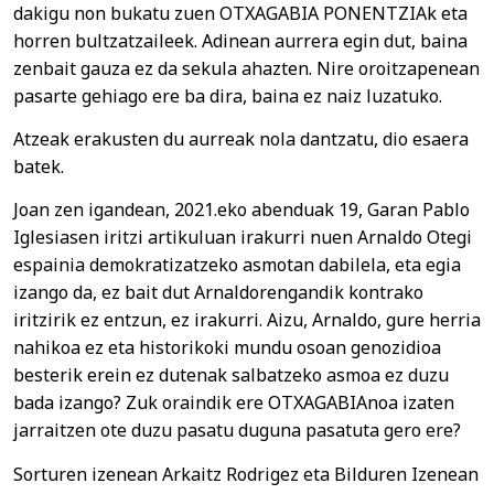
dakigu non bukatu zuen OTXAGABIA PONENTZIAk eta
horren bultzatzaileek. Adinean aurrera egin dut, baina
zenbait gauza ez da sekula ahazten. Nire oroitzapenean
pasarte gehiago ere ba dira, baina ez naiz luzatuko.
Atzeak erakusten du aurreak nola dantzatu, dio esaera
batek.
Joan zen igandean, 2021.eko abenduak 19, Garan Pablo
Iglesiasen iritzi artikuluan irakurri nuen Arnaldo Otegi
espainia demokratizatzeko asmotan dabilela, eta egia
izango da, ez bait dut Arnaldorengandik kontrako
iritzirik ez entzun, ez irakurri. Aizu, Arnaldo, gure herria
nahikoa ez eta historikoki mundu osoan genozidioa
besterik erein ez dutenak salbatzeko asmoa ez duzu
bada izango? Zuk oraindik ere OTXAGABIAnoa izaten
jarraitzen ote duzu pasatu duguna pasatuta gero ere?
Sorturen izenean Arkaitz Rodrigez eta Bilduren Izenean