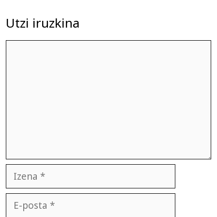
Utzi iruzkina
Iruzkina
Izena
E-
posta