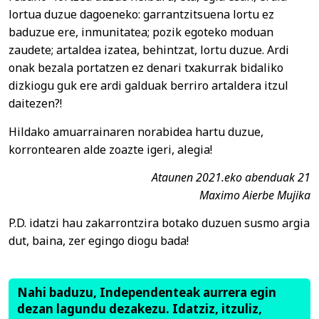
lortua duzue dagoeneko: garrantzitsuena lortu ez
baduzue ere, inmunitatea; pozik egoteko moduan
zaudete; artaldea izatea, behintzat, lortu duzue. Ardi
onak bezala portatzen ez denari txakurrak bidaliko
dizkiogu guk ere ardi galduak berriro artaldera itzul
daitezen?!
Hildako amuarrainaren norabidea hartu duzue,
korrontearen alde zoazte igeri, alegia!
Ataunen 2021.eko abenduak 21
Maximo Aierbe Mujika
P.D. idatzi hau zakarrontzira botako duzuen susmo argia
dut, baina, zer egingo diogu bada!
Nahi baduzu, Independenteak aurrera egin
dezan lagundu dezakezu. Idatziz, itzuliz,