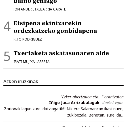
baino gehiago
JON ANDER ETXEBARRIA GARATE
Etsipena ekintzarekin
ordezkatzeko gonbidapena
FITO RODRIGUEZ
Txertaketa askatasunaren alde
IRATI MUJIKA LARRETA
Azken iruzkinak
"Ezker abertzalea eta..." erantzuten
Iñigo Jaca Arrizabalagak
duela 2 egun
Zorionak lagun zure idatziagatik!!! Nik ere Salamancan ikasi nuen,
zuk bezala. Benetan, zure ida...