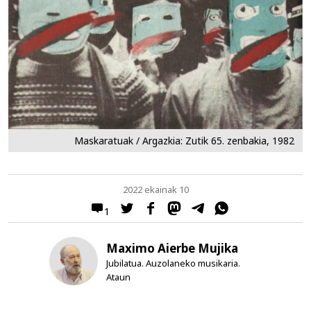
Maskaratuak / Argazkia: Zutik 65. zenbakia, 1982
2022 ekainak 10
1
Maximo Aierbe Mujika
Jubilatua. Auzolaneko musikaria.
Ataun