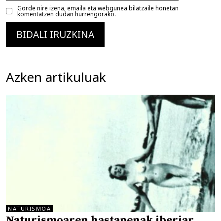
Gorde nire izena, emaila eta webgunea bilatzaile honetan
komentatzen dudan hurrengorako.
Azken artikuluak
NATURISMOA
Naturismoaren hastapenak iberiar