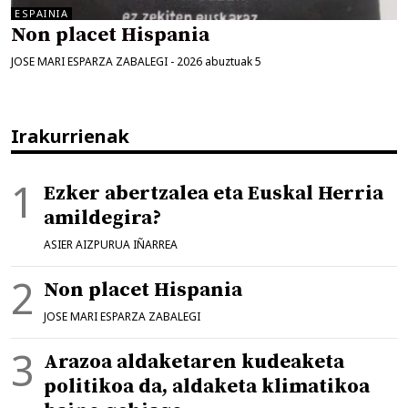
ESPAINIA
Non placet Hispania
JOSE MARI ESPARZA ZABALEGI
-
2026 abuztuak 5
Irakurrienak
Ezker abertzalea eta Euskal Herria
amildegira?
ASIER AIZPURUA IÑARREA
Non placet Hispania
JOSE MARI ESPARZA ZABALEGI
Arazoa aldaketaren kudeaketa
politikoa da, aldaketa klimatikoa