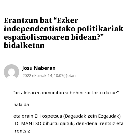
Erantzun bat “Ezker
independentistako politikariak
españolismoaren bidean?”
bidalketan
Josu Naberan
2022 ekainak 14, 10:07(r)etan
“artaldearen inmunitatea behintzat lortu duzue”
hala da
eta orain EH ospetsua (Bagaudak zein Ezgaudak)
IDI MANTSO bihurtu gaituk, den-dena irentsiz eta
irentsiz