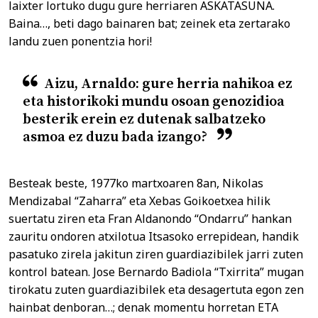
laixter lortuko dugu gure herriaren ASKATASUNA.
Baina…, beti dago bainaren bat; zeinek eta zertarako
landu zuen ponentzia hori!
Aizu, Arnaldo: gure herria nahikoa ez
eta historikoki mundu osoan genozidioa
besterik erein ez dutenak salbatzeko
asmoa ez duzu bada izango?
Besteak beste, 1977ko martxoaren 8an, Nikolas
Mendizabal “Zaharra” eta Xebas Goikoetxea hilik
suertatu ziren eta Fran Aldanondo “Ondarru” hankan
zauritu ondoren atxilotua Itsasoko errepidean, handik
pasatuko zirela jakitun ziren guardiazibilek jarri zuten
kontrol batean. Jose Bernardo Badiola “Txirrita” mugan
tirokatu zuten guardiazibilek eta desagertuta egon zen
hainbat denboran…; denak momentu horretan ETA