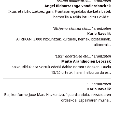
"Arazoa aldaketaren..." erantzuten
Angel Bidaurrazaga vandierdonckek
Iktus eta bihotzekoez gain, Frantzian egindako ikerketa batek
hemofilia A rekin lotu ditu Covid t...
"Etsipena ekintzarekin..." erantzuten
Karlo Ravelik
AFRIKAN: 3.000 hizkuntzak, kulturak, herriak, bixitasunak,
altxorrak...
"Ezker abertzalea eta..." erantzuten
Maite Arandigoien Leorzak
Kaixo,Bilduk eta Sortuk ederki dakite norantz doazen. Duela
15/20 urtetik, haien helburua da es...
"..." erantzuten
Karlo Ravelik
Bai, konforme Joxe Mari. Hitzkuntza, "guardia zibila, inkisizioaren
ordezkoa, Espainiaren muina...