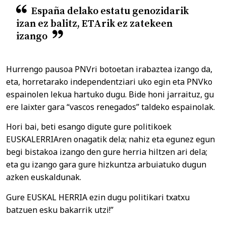
España delako estatu genozidarik
izan ez balitz, ETArik ez zatekeen
izango
Hurrengo pausoa PNVri botoetan irabaztea izango da,
eta, horretarako independentziari uko egin eta PNVko
espainolen lekua hartuko dugu. Bide honi jarraituz, gu
ere laixter gara “vascos renegados” taldeko espainolak.
Hori bai, beti esango digute gure politikoek
EUSKALERRIAren onagatik dela; nahiz eta egunez egun
begi bistakoa izango den gure herria hiltzen ari dela;
eta gu izango gara gure hizkuntza arbuiatuko dugun
azken euskaldunak.
Gure EUSKAL HERRIA ezin dugu politikari txatxu
batzuen esku bakarrik utzi!”