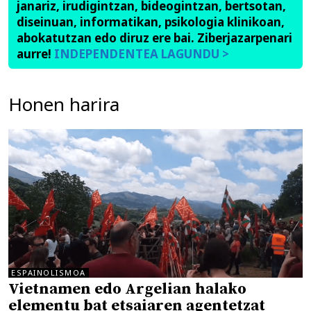
janariz, irudigintzan, bideogintzan, bertsotan,
diseinuan, informatikan, psikologia klinikoan,
abokatutzan edo diruz ere bai. Ziberjazarpenari
aurre!
INDEPENDENTEA LAGUNDU >
Honen harira
ESPAINOLISMOA
Vietnamen edo Argelian halako
elementu bat etsaiaren agentetzat