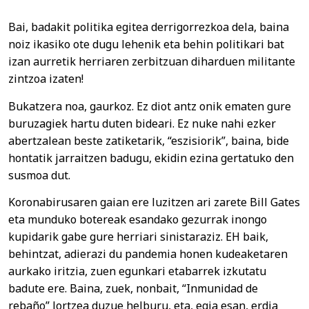
Bai, badakit politika egitea derrigorrezkoa dela, baina
noiz ikasiko ote dugu lehenik eta behin politikari bat
izan aurretik herriaren zerbitzuan diharduen militante
zintzoa izaten!
Bukatzera noa, gaurkoz. Ez diot antz onik ematen gure
buruzagiek hartu duten bideari. Ez nuke nahi ezker
abertzalean beste zatiketarik, “eszisiorik”, baina, bide
hontatik jarraitzen badugu, ekidin ezina gertatuko den
susmoa dut.
Koronabirusaren gaian ere luzitzen ari zarete Bill Gates
eta munduko botereak esandako gezurrak inongo
kupidarik gabe gure herriari sinistaraziz. EH baik,
behintzat, adierazi du pandemia honen kudeaketaren
aurkako iritzia, zuen egunkari etabarrek izkutatu
badute ere. Baina, zuek, nonbait, “Inmunidad de
rebaño” lortzea duzue helburu, eta, egia esan, erdia