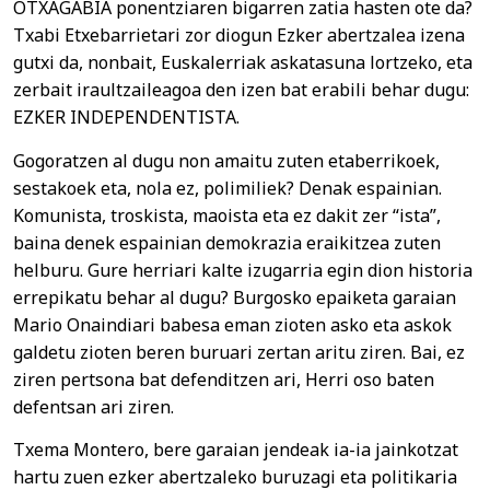
OTXAGABIA ponentziaren bigarren zatia hasten ote da?
Txabi Etxebarrietari zor diogun Ezker abertzalea izena
gutxi da, nonbait, Euskalerriak askatasuna lortzeko, eta
zerbait iraultzaileagoa den izen bat erabili behar dugu:
EZKER INDEPENDENTISTA.
Gogoratzen al dugu non amaitu zuten etaberrikoek,
sestakoek eta, nola ez, polimiliek? Denak espainian.
Komunista, troskista, maoista eta ez dakit zer “ista”,
baina denek espainian demokrazia eraikitzea zuten
helburu. Gure herriari kalte izugarria egin dion historia
errepikatu behar al dugu? Burgosko epaiketa garaian
Mario Onaindiari babesa eman zioten asko eta askok
galdetu zioten beren buruari zertan aritu ziren. Bai, ez
ziren pertsona bat defenditzen ari, Herri oso baten
defentsan ari ziren.
Txema Montero, bere garaian jendeak ia-ia jainkotzat
hartu zuen ezker abertzaleko buruzagi eta politikaria