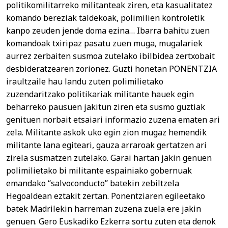
politikomilitarreko militanteak ziren, eta kasualitatez
komando bereziak taldekoak, polimilien kontroletik
kanpo zeuden jende doma ezina… Ibarra bahitu zuen
komandoak txiripaz pasatu zuen muga, mugalariek
aurrez zerbaiten susmoa zutelako ibilbidea zertxobait
desbideratzearen zorionez. Guzti honetan PONENTZIA
iraultzaile hau landu zuten polimilietako
zuzendaritzako politikariak militante hauek egin
beharreko pausuen jakitun ziren eta susmo guztiak
genituen norbait etsaiari informazio zuzena ematen ari
zela. Militante askok uko egin zion mugaz hemendik
militante lana egiteari, gauza arraroak gertatzen ari
zirela susmatzen zutelako. Garai hartan jakin genuen
polimilietako bi militante espainiako gobernuak
emandako “salvoconducto” batekin zebiltzela
Hegoaldean eztakit zertan. Ponentziaren egileetako
batek Madrilekin harreman zuzena zuela ere jakin
genuen. Gero Euskadiko Ezkerra sortu zuten eta denok