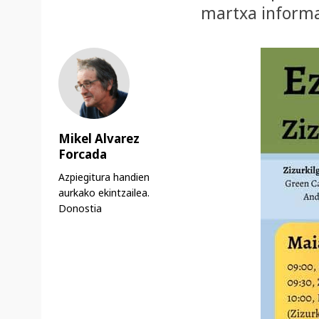
martxa informa
Mikel Alvarez
Forcada
Azpiegitura handien
aurkako ekintzailea.
Donostia