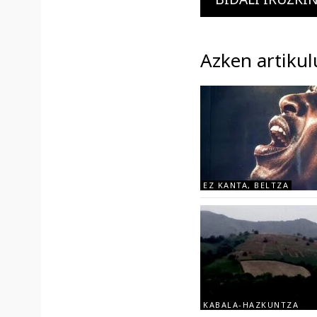
Azken artikul
EZ KANTA, BELTZA
KABALA-HAZKUNTZA