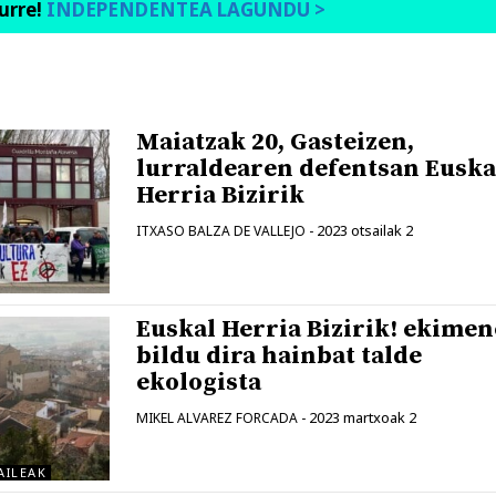
urre!
INDEPENDENTEA LAGUNDU >
Maiatzak 20, Gasteizen,
lurraldearen defentsan Euska
Herria Bizirik
2023 otsailak 2
ITXASO BALZA DE VALLEJO
-
Euskal Herria Bizirik! ekime
bildu dira hainbat talde
ekologista
2023 martxoak 2
MIKEL ALVAREZ FORCADA
-
AILEAK