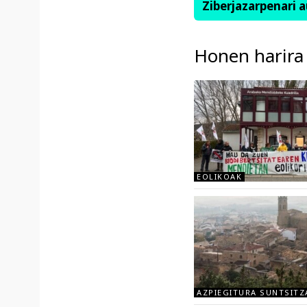
Ziberjazarpenari a
Honen harira
EOLIKOAK
AZPIEGITURA SUNTSITZ