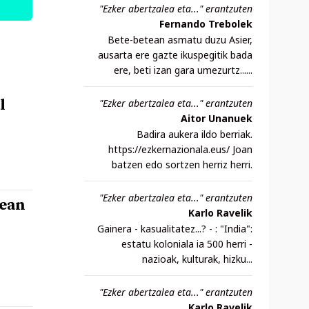
"Ezker abertzalea eta..." erantzuten
Fernando Trebolek
Bete-betean asmatu duzu Asier,
ausarta ere gazte ikuspegitik bada
ere, beti izan gara umezurtz......
l
"Ezker abertzalea eta..." erantzuten
Aitor Unanuek
Badira aukera ildo berriak.
https://ezkernazionala.eus/ Joan
batzen edo sortzen herriz herri.
"Ezker abertzalea eta..." erantzuten
nean
Karlo Ravelik
Gainera - kasualitatez...? - : "India":
estatu koloniala ia 500 herri -
nazioak, kulturak, hizku...
"Ezker abertzalea eta..." erantzuten
Karlo Ravelik