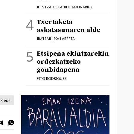
IHINTZA TELLABIDE AMUNARRIZ
Txertaketa
askatasunaren alde
IRATI MUJIKA LARRETA
Etsipena ekintzarekin
ordezkatzeko
gonbidapena
FITO RODRIGUEZ
ik.eus