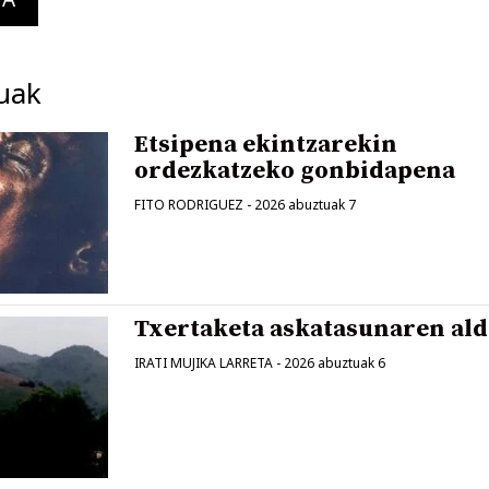
uak
Etsipena ekintzarekin
ordezkatzeko gonbidapena
FITO RODRIGUEZ
-
2026 abuztuak 7
Txertaketa askatasunaren ald
IRATI MUJIKA LARRETA
-
2026 abuztuak 6