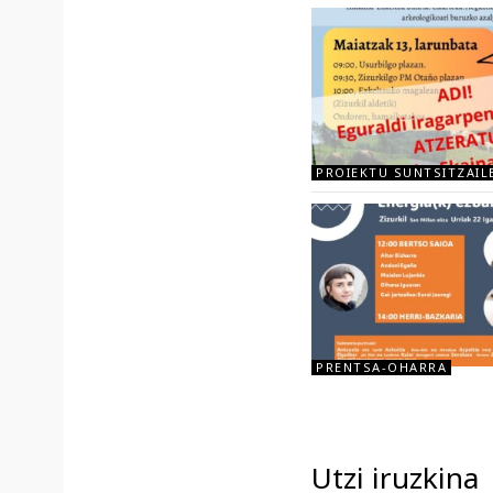
PROIEKTU SUNTSITZAIL
PRENTSA-OHARRA
Utzi iruzkina