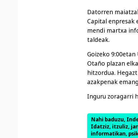
Datorren maiatzak
Capital enpresak 
mendi martxa info
taldeak.
Goizeko 9:00etan 
Otaño plazan elka
hitzordua. Hegazt
azakpenak emango
Inguru zoragarri 
Nahi baduzu, Ind
Idatziz, itzuliz, j
informatikan, psik