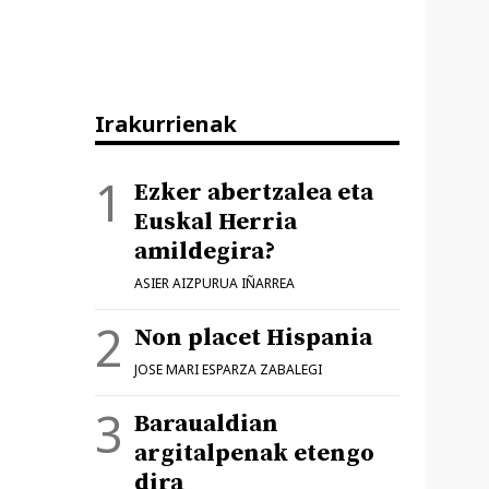
Irakurrienak
Ezker abertzalea eta
Euskal Herria
amildegira?
ASIER AIZPURUA IÑARREA
Non placet Hispania
JOSE MARI ESPARZA ZABALEGI
Baraualdian
argitalpenak etengo
dira