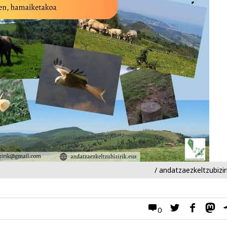
/ andatzaezkeltzubizir
0