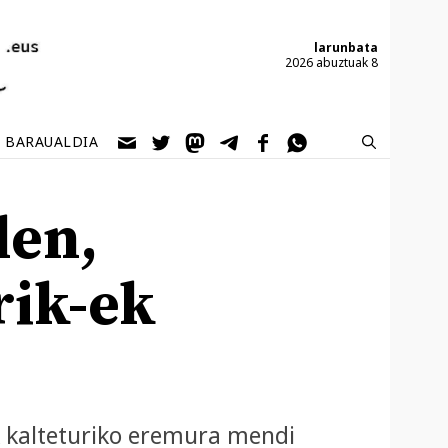
larunbata
2026 abuztuak 8
BARAUALDIA
len,
rik-ek
k kalteturiko eremura mendi