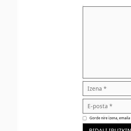
Iruzkina
Izena
E-
posta
Gorde nire izena, email