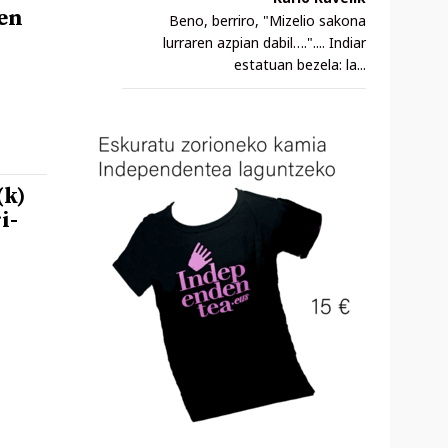
en
Beno, berriro, "Mizelio sakona
lurraren azpian dabil….".... Indiar
estatuan bezela: la...
(k)
i-