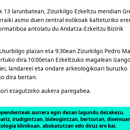
 13 larunbatean, Zizurkilgo Ezkeltzu mendian G
eraiki asmo duen zentral eolikoak kalteturiko er
rmatiboa antolatu du Andatza-Ezkeltzu Bizirik
Usurbilgo plazan eta 9:30ean Zizurkilgo Pedro Ma
rtuko dira.10:00etan Ezkeltzuko magalean izang
iei, landareei eta ondare arkeologikoari buruzko
 dira bertan.
hori ezagutzeko aukera paregabea.
ependenteak aurrera egin dezan lagundu dezakezu.
anariz, irudigintzan, bideogintzan, bertsotan, diseinuan
ologia klinikoan, abokatutzan edo diruz ere bai.