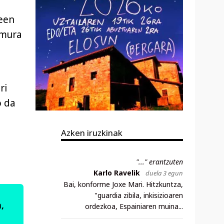
reen
emura
ri
o da
Azken iruzkinak
"..." erantzuten
Karlo Ravelik
duela 3 egun
Bai, konforme Joxe Mari. Hitzkuntza,
"guardia zibila, inkisizioaren
,
ordezkoa, Espainiaren muina...