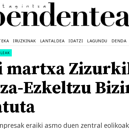
TEKA
IRUZKINAK
LANTALDEA
IDATZI
LAGUNDU
DENDA
ILEAK
 martxa Zizurki
za-Ezkeltzu Bizi
atuta
enpresak eraiki asmo duen zentral eolikoa