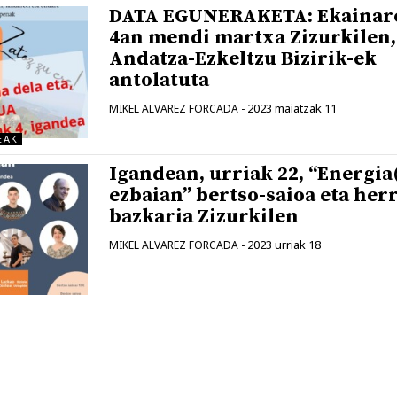
DATA EGUNERAKETA: Ekainar
4an mendi martxa Zizurkilen,
Andatza-Ezkeltzu Bizirik-ek
antolatuta
2023 maiatzak 11
MIKEL ALVAREZ FORCADA
-
EAK
Igandean, urriak 22, “Energia
ezbaian” bertso-saioa eta herr
bazkaria Zizurkilen
2023 urriak 18
MIKEL ALVAREZ FORCADA
-