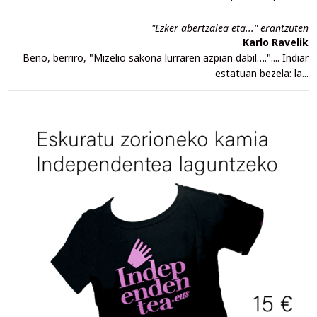
"Ezker abertzalea eta..." erantzuten
Karlo Ravelik
Beno, berriro, "Mizelio sakona lurraren azpian dabil….".... Indiar
estatuan bezela: la...