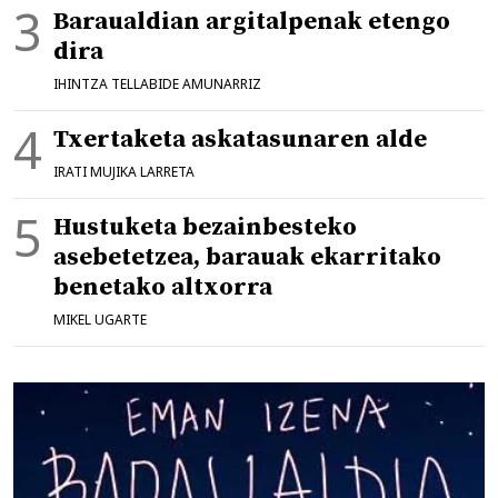
Baraualdian argitalpenak etengo
dira
IHINTZA TELLABIDE AMUNARRIZ
Txertaketa askatasunaren alde
IRATI MUJIKA LARRETA
Hustuketa bezainbesteko
asebetetzea, barauak ekarritako
benetako altxorra
MIKEL UGARTE