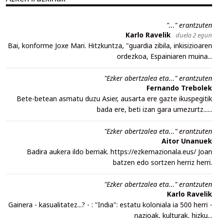
"..." erantzuten
Karlo Ravelik
duela 2 egun
Bai, konforme Joxe Mari. Hitzkuntza, "guardia zibila, inkisizioaren
ordezkoa, Espainiaren muina...
"Ezker abertzalea eta..." erantzuten
Fernando Trebolek
Bete-betean asmatu duzu Asier, ausarta ere gazte ikuspegitik
bada ere, beti izan gara umezurtz......
"Ezker abertzalea eta..." erantzuten
Aitor Unanuek
Badira aukera ildo berriak. https://ezkernazionala.eus/ Joan
batzen edo sortzen herriz herri.
"Ezker abertzalea eta..." erantzuten
Karlo Ravelik
Gainera - kasualitatez...? - : "India": estatu koloniala ia 500 herri -
nazioak, kulturak, hizku...