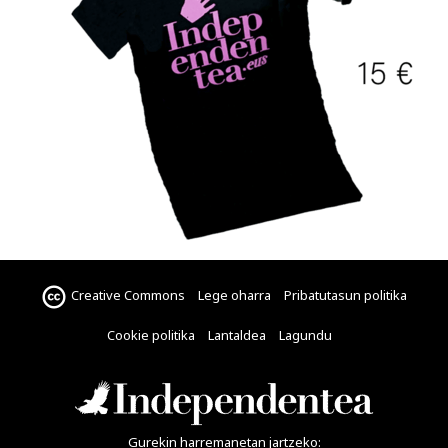
Creative Commons
Lege oharra
Pribatutasun politika
Cookie politika
Lantaldea
Lagundu
Gurekin harremanetan jartzeko: