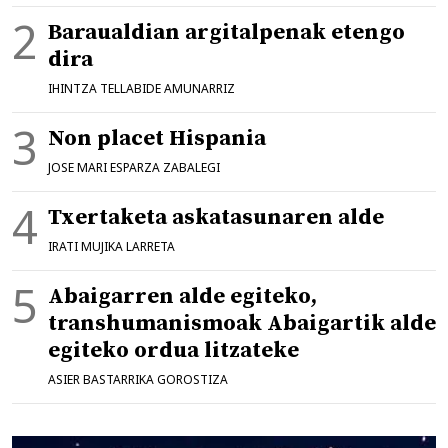
Baraualdian argitalpenak etengo
dira
IHINTZA TELLABIDE AMUNARRIZ
Non placet Hispania
JOSE MARI ESPARZA ZABALEGI
Txertaketa askatasunaren alde
IRATI MUJIKA LARRETA
Abaigarren alde egiteko,
transhumanismoak Abaigartik alde
egiteko ordua litzateke
ASIER BASTARRIKA GOROSTIZA