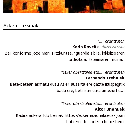
Azken iruzkinak
"..." erantzuten
Karlo Ravelik
duela 24 ordu
Bai, konforme Joxe Mari. Hitzkuntza, "guardia zibila, inkisizioaren
ordezkoa, Espainiaren muina...
"Ezker abertzalea eta..." erantzuten
Fernando Trebolek
Bete-betean asmatu duzu Asier, ausarta ere gazte ikuspegitik
bada ere, beti izan gara umezurtz......
"Ezker abertzalea eta..." erantzuten
Aitor Unanuek
Badira aukera ildo berriak. https://ezkernazionala.eus/ Joan
batzen edo sortzen herriz herri.