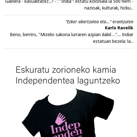
Gainera - kasualitatez...? - : "India": estatu koloniala ia 500 herri -
nazioak, kulturak, hizku...
"Ezker abertzalea eta..." erantzuten
Karlo Ravelik
Beno, berriro, "Mizelio sakona lurraren azpian dabil….".... Indiar
estatuan bezela: la...