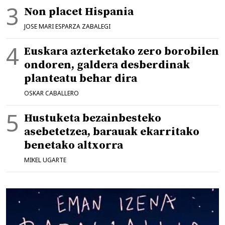
Non placet Hispania
JOSE MARI ESPARZA ZABALEGI
Euskara azterketako zero borobilen
ondoren, galdera desberdinak
planteatu behar dira
OSKAR CABALLERO
Hustuketa bezainbesteko
asebetetzea, barauak ekarritako
benetako altxorra
MIKEL UGARTE