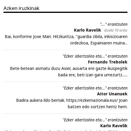
Azken iruzkinak
"..." erantzuten
Karlo Ravelik
duela 10 ordu
Bai, konforme Joxe Mari. Hitzkuntza, "guardia zibila, inkisizioaren
ordezkoa, Espainiaren muina...
"Ezker abertzalea eta..." erantzuten
Fernando Trebolek
Bete-betean asmatu duzu Asier, ausarta ere gazte ikuspegitik
bada ere, beti izan gara umezurtz......
"Ezker abertzalea eta..." erantzuten
Aitor Unanuek
Badira aukera ildo berriak. https://ezkernazionala.eus/ Joan
batzen edo sortzen herriz herri.
"Ezker abertzalea eta..." erantzuten
Karlo Ravelik