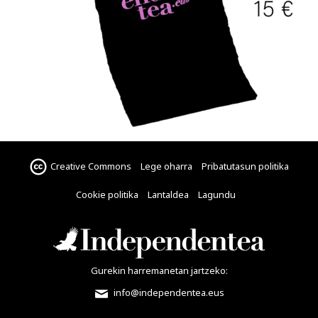
Creative Commons
Lege oharra
Pribatutasun politika
Cookie politika
Lantaldea
Lagundu
Gurekin harremanetan jartzeko:
info@independentea.eus