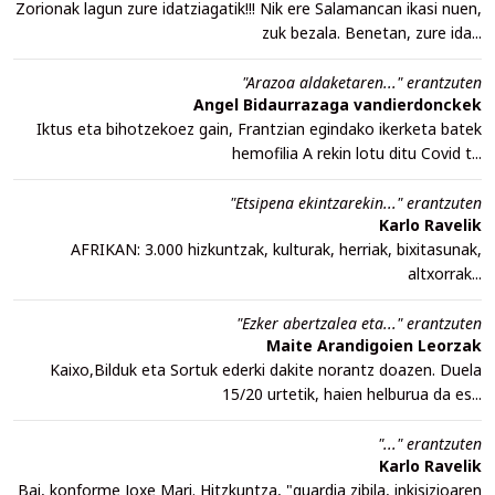
Zorionak lagun zure idatziagatik!!! Nik ere Salamancan ikasi nuen,
zuk bezala. Benetan, zure ida...
"Arazoa aldaketaren..." erantzuten
Angel Bidaurrazaga vandierdonckek
Iktus eta bihotzekoez gain, Frantzian egindako ikerketa batek
hemofilia A rekin lotu ditu Covid t...
"Etsipena ekintzarekin..." erantzuten
Karlo Ravelik
AFRIKAN: 3.000 hizkuntzak, kulturak, herriak, bixitasunak,
altxorrak...
"Ezker abertzalea eta..." erantzuten
Maite Arandigoien Leorzak
Kaixo,Bilduk eta Sortuk ederki dakite norantz doazen. Duela
15/20 urtetik, haien helburua da es...
"..." erantzuten
Karlo Ravelik
Bai, konforme Joxe Mari. Hitzkuntza, "guardia zibila, inkisizioaren