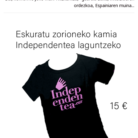
ordezkoa, Espainiaren muina...