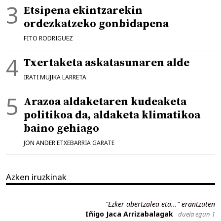
Etsipena ekintzarekin
ordezkatzeko gonbidapena
FITO RODRIGUEZ
Txertaketa askatasunaren alde
IRATI MUJIKA LARRETA
Arazoa aldaketaren kudeaketa
politikoa da, aldaketa klimatikoa
baino gehiago
JON ANDER ETXEBARRIA GARATE
Azken iruzkinak
"Ezker abertzalea eta..." erantzuten
Iñigo Jaca Arrizabalagak
duela egun 1