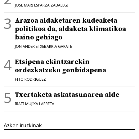
JOSE MARI ESPARZA ZABALEGI
Arazoa aldaketaren kudeaketa
politikoa da, aldaketa klimatikoa
baino gehiago
JON ANDER ETXEBARRIA GARATE
Etsipena ekintzarekin
ordezkatzeko gonbidapena
FITO RODRIGUEZ
Txertaketa askatasunaren alde
IRATI MUJIKA LARRETA
Azken iruzkinak