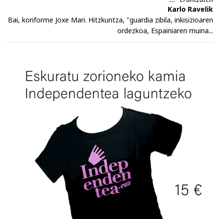
Karlo Ravelik
Bai, konforme Joxe Mari. Hitzkuntza, "guardia zibila, inkisizioaren
ordezkoa, Espainiaren muina...