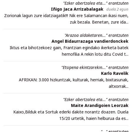
"Ezker abertzalea eta..." erantzuten
Iñigo Jaca Arrizabalagak
duela 2 egun
Zorionak lagun zure idatziagatik!!! Nik ere Salamancan ikasi nuen,
zuk bezala. Benetan, zure ida...
"Arazoa aldaketaren..." erantzuten
Angel Bidaurrazaga vandierdonckek
Iktus eta bihotzekoez gain, Frantzian egindako ikerketa batek
hemofilia A rekin lotu ditu Covid t...
"Etsipena ekintzarekin..." erantzuten
Karlo Ravelik
AFRIKAN: 3.000 hizkuntzak, kulturak, herriak, bixitasunak,
altxorrak...
"Ezker abertzalea eta..." erantzuten
Maite Arandigoien Leorzak
Kaixo,Bilduk eta Sortuk ederki dakite norantz doazen. Duela
15/20 urtetik, haien helburua da es...
"..." erantzuten