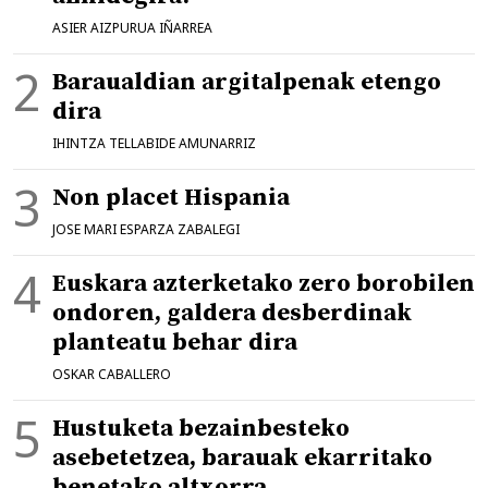
ASIER AIZPURUA IÑARREA
Baraualdian argitalpenak etengo
dira
IHINTZA TELLABIDE AMUNARRIZ
Non placet Hispania
JOSE MARI ESPARZA ZABALEGI
Euskara azterketako zero borobilen
ondoren, galdera desberdinak
planteatu behar dira
OSKAR CABALLERO
Hustuketa bezainbesteko
asebetetzea, barauak ekarritako
benetako altxorra