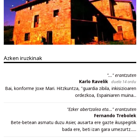
Azken iruzkinak
"..." erantzuten
Karlo Ravelik
duela 14 ordu
Bai, konforme Joxe Mari. Hitzkuntza, "guardia zibila, inkisizioaren
ordezkoa, Espainiaren muina...
"Ezker abertzalea eta..." erantzuten
Fernando Trebolek
Bete-betean asmatu duzu Asier, ausarta ere gazte ikuspegitik
bada ere, beti izan gara umezurtz......