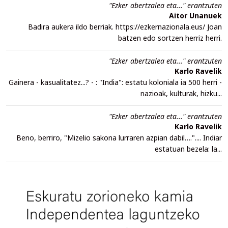
"Ezker abertzalea eta..." erantzuten
Aitor Unanuek
Badira aukera ildo berriak. https://ezkernazionala.eus/ Joan
batzen edo sortzen herriz herri.
"Ezker abertzalea eta..." erantzuten
Karlo Ravelik
Gainera - kasualitatez...? - : "India": estatu koloniala ia 500 herri -
nazioak, kulturak, hizku...
"Ezker abertzalea eta..." erantzuten
Karlo Ravelik
Beno, berriro, "Mizelio sakona lurraren azpian dabil….".... Indiar
estatuan bezela: la...