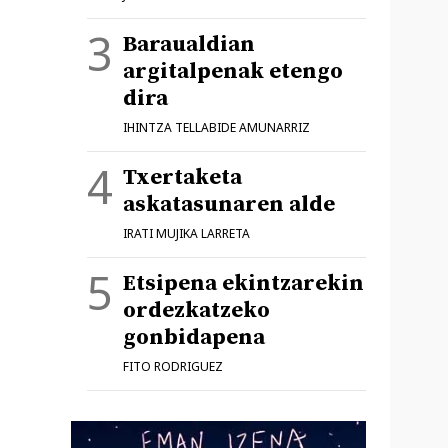
Baraualdian
argitalpenak etengo
dira
IHINTZA TELLABIDE AMUNARRIZ
Txertaketa
askatasunaren alde
IRATI MUJIKA LARRETA
Etsipena ekintzarekin
ordezkatzeko
gonbidapena
FITO RODRIGUEZ