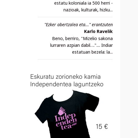
estatu koloniala ia 500 herri -
nazioak, kulturak, hizku...
"Ezker abertzalea eta..." erantzuten
Karlo Ravelik
Beno, berriro, "Mizelio sakona
lurraren azpian dabil….".... Indiar
estatuan bezela: la...