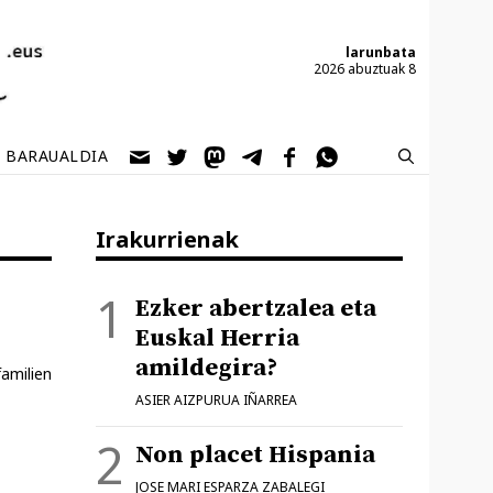
larunbata
2026 abuztuak 8
BARAUALDIA
Irakurrienak
Ezker abertzalea eta
Euskal Herria
amildegira?
familien
ASIER AIZPURUA IÑARREA
Non placet Hispania
JOSE MARI ESPARZA ZABALEGI