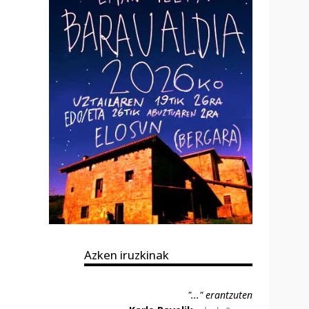
Azken iruzkinak
"..." erantzuten