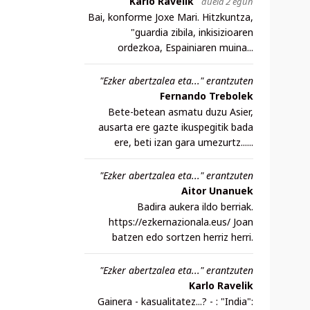
Karlo Ravelik
duela 2 egun
Bai, konforme Joxe Mari. Hitzkuntza,
"guardia zibila, inkisizioaren
ordezkoa, Espainiaren muina...
"Ezker abertzalea eta..." erantzuten
Fernando Trebolek
Bete-betean asmatu duzu Asier,
ausarta ere gazte ikuspegitik bada
ere, beti izan gara umezurtz......
"Ezker abertzalea eta..." erantzuten
Aitor Unanuek
Badira aukera ildo berriak.
https://ezkernazionala.eus/ Joan
batzen edo sortzen herriz herri.
"Ezker abertzalea eta..." erantzuten
Karlo Ravelik
Gainera - kasualitatez...? - : "India":