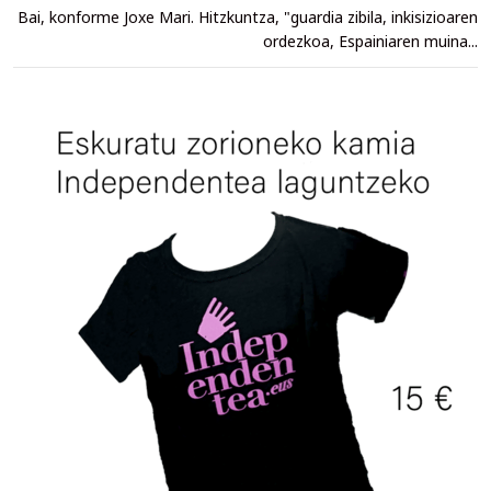
Bai, konforme Joxe Mari. Hitzkuntza, "guardia zibila, inkisizioaren
ordezkoa, Espainiaren muina...