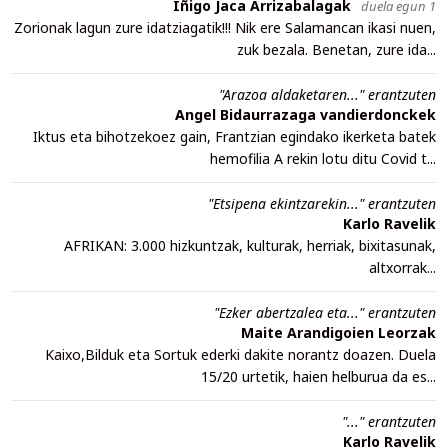
Iñigo Jaca Arrizabalagak
duela egun 1
Zorionak lagun zure idatziagatik!!! Nik ere Salamancan ikasi nuen,
zuk bezala. Benetan, zure ida...
"Arazoa aldaketaren..." erantzuten
Angel Bidaurrazaga vandierdonckek
Iktus eta bihotzekoez gain, Frantzian egindako ikerketa batek
hemofilia A rekin lotu ditu Covid t...
"Etsipena ekintzarekin..." erantzuten
Karlo Ravelik
AFRIKAN: 3.000 hizkuntzak, kulturak, herriak, bixitasunak,
altxorrak...
"Ezker abertzalea eta..." erantzuten
Maite Arandigoien Leorzak
Kaixo,Bilduk eta Sortuk ederki dakite norantz doazen. Duela
15/20 urtetik, haien helburua da es...
"..." erantzuten
Karlo Ravelik