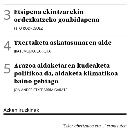
Etsipena ekintzarekin
ordezkatzeko gonbidapena
FITO RODRIGUEZ
Txertaketa askatasunaren alde
IRATI MUJIKA LARRETA
Arazoa aldaketaren kudeaketa
politikoa da, aldaketa klimatikoa
baino gehiago
JON ANDER ETXEBARRIA GARATE
Azken iruzkinak
"Ezker abertzalea eta..." erantzuten