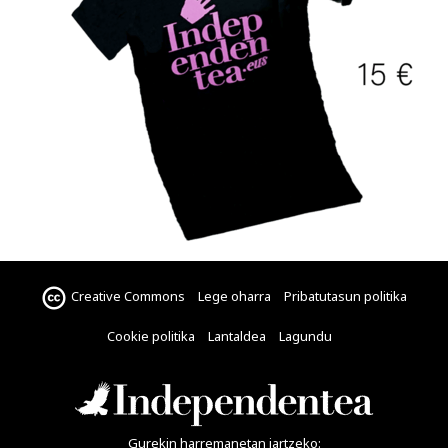
Creative Commons
Lege oharra
Pribatutasun politika
Cookie politika
Lantaldea
Lagundu
Gurekin harremanetan jartzeko: