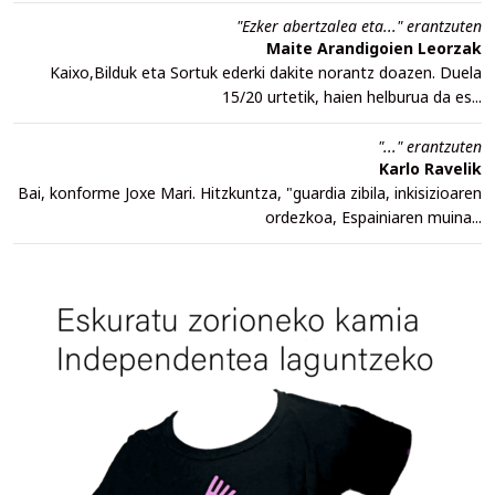
"Ezker abertzalea eta..." erantzuten
Maite Arandigoien Leorzak
Kaixo,Bilduk eta Sortuk ederki dakite norantz doazen. Duela
15/20 urtetik, haien helburua da es...
"..." erantzuten
Karlo Ravelik
Bai, konforme Joxe Mari. Hitzkuntza, "guardia zibila, inkisizioaren
ordezkoa, Espainiaren muina...