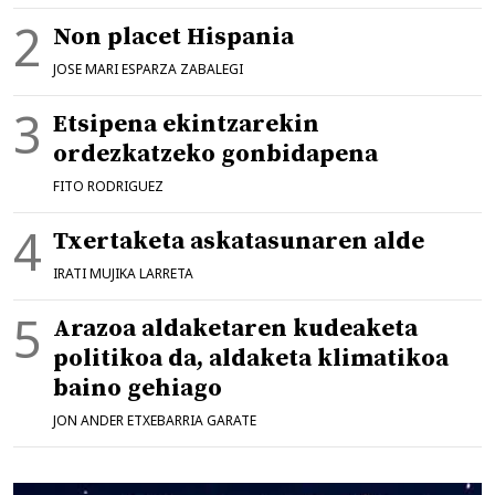
Non placet Hispania
JOSE MARI ESPARZA ZABALEGI
Etsipena ekintzarekin
ordezkatzeko gonbidapena
FITO RODRIGUEZ
Txertaketa askatasunaren alde
IRATI MUJIKA LARRETA
Arazoa aldaketaren kudeaketa
politikoa da, aldaketa klimatikoa
baino gehiago
JON ANDER ETXEBARRIA GARATE