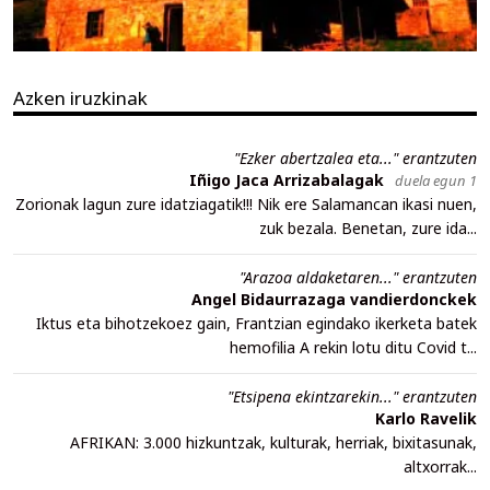
Azken iruzkinak
"Ezker abertzalea eta..." erantzuten
Iñigo Jaca Arrizabalagak
duela egun 1
Zorionak lagun zure idatziagatik!!! Nik ere Salamancan ikasi nuen,
zuk bezala. Benetan, zure ida...
"Arazoa aldaketaren..." erantzuten
Angel Bidaurrazaga vandierdonckek
Iktus eta bihotzekoez gain, Frantzian egindako ikerketa batek
hemofilia A rekin lotu ditu Covid t...
"Etsipena ekintzarekin..." erantzuten
Karlo Ravelik
AFRIKAN: 3.000 hizkuntzak, kulturak, herriak, bixitasunak,
altxorrak...