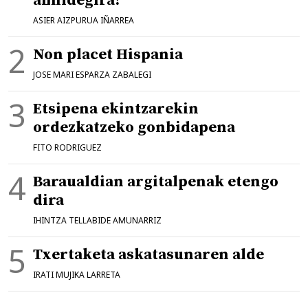
amildegira?
ASIER AIZPURUA IÑARREA
Non placet Hispania
JOSE MARI ESPARZA ZABALEGI
Etsipena ekintzarekin
ordezkatzeko gonbidapena
FITO RODRIGUEZ
Baraualdian argitalpenak etengo
dira
IHINTZA TELLABIDE AMUNARRIZ
Txertaketa askatasunaren alde
IRATI MUJIKA LARRETA