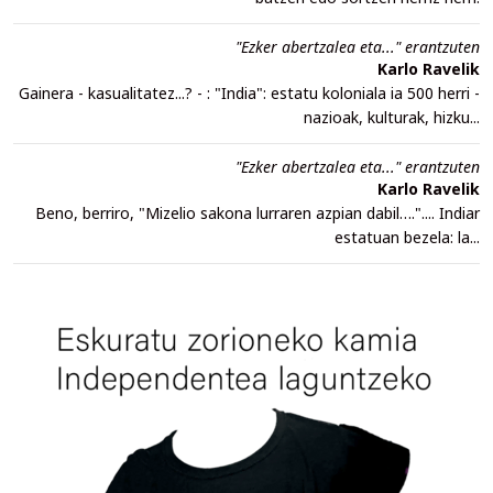
"Ezker abertzalea eta..." erantzuten
Karlo Ravelik
Gainera - kasualitatez...? - : "India": estatu koloniala ia 500 herri -
nazioak, kulturak, hizku...
"Ezker abertzalea eta..." erantzuten
Karlo Ravelik
Beno, berriro, "Mizelio sakona lurraren azpian dabil….".... Indiar
estatuan bezela: la...