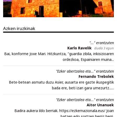
Azken iruzkinak
"..." erantzuten
Karlo Ravelik
duela 3 egun
Bai, konforme Joxe Mari. Hitzkuntza, "guardia zibila, inkisizioaren
ordezkoa, Espainiaren muina...
"Ezker abertzalea eta..." erantzuten
Fernando Trebolek
Bete-betean asmatu duzu Asier, ausarta ere gazte ikuspegitik
bada ere, beti izan gara umezurtz......
"Ezker abertzalea eta..." erantzuten
Aitor Unanuek
Badira aukera ildo berriak. https://ezkernazionala.eus/ Joan
batzen edo sortzen herriz herri.