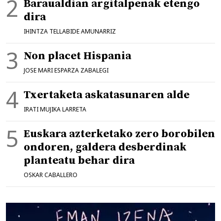
Baraualdian argitalpenak etengo
dira
IHINTZA TELLABIDE AMUNARRIZ
Non placet Hispania
JOSE MARI ESPARZA ZABALEGI
Txertaketa askatasunaren alde
IRATI MUJIKA LARRETA
Euskara azterketako zero borobilen
ondoren, galdera desberdinak
planteatu behar dira
OSKAR CABALLERO