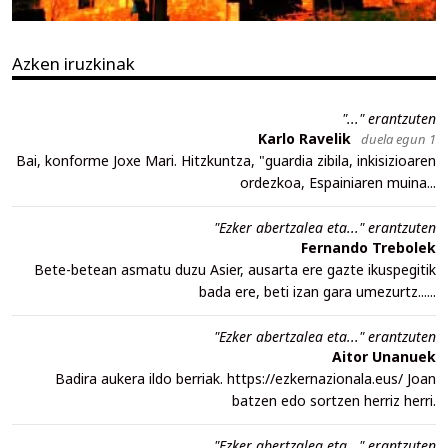
Azken iruzkinak
"..." erantzuten
Karlo Ravelik
duela egun 1
Bai, konforme Joxe Mari. Hitzkuntza, "guardia zibila, inkisizioaren
ordezkoa, Espainiaren muina...
"Ezker abertzalea eta..." erantzuten
Fernando Trebolek
Bete-betean asmatu duzu Asier, ausarta ere gazte ikuspegitik
bada ere, beti izan gara umezurtz......
"Ezker abertzalea eta..." erantzuten
Aitor Unanuek
Badira aukera ildo berriak. https://ezkernazionala.eus/ Joan
batzen edo sortzen herriz herri.
"Ezker abertzalea eta..." erantzuten