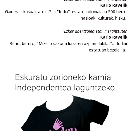
Karlo Ravelik
Gainera - kasualitatez...? - : "India": estatu koloniala ia 500 herri -
nazioak, kulturak, hizku...
"Ezker abertzalea eta..." erantzuten
Karlo Ravelik
Beno, berriro, "Mizelio sakona lurraren azpian dabil….".... Indiar
estatuan bezela: la...