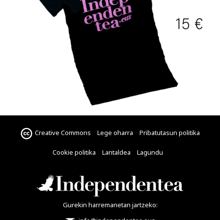
Creative Commons
Lege oharra
Pribatutasun politika
Cookie politika
Lantaldea
Lagundu
Gurekin harremanetan jartzeko: