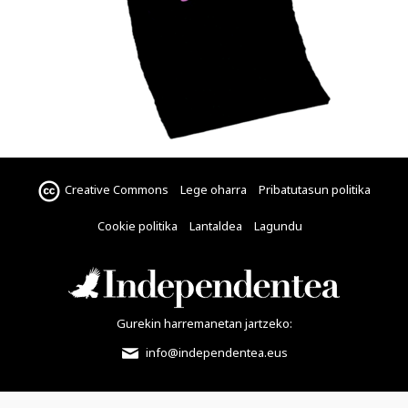
Creative Commons
Lege oharra
Pribatutasun politika
Cookie politika
Lantaldea
Lagundu
Gurekin harremanetan jartzeko:
info@independentea.eus