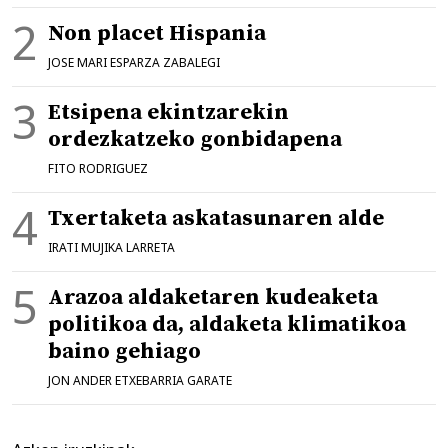
Non placet Hispania
JOSE MARI ESPARZA ZABALEGI
Etsipena ekintzarekin
ordezkatzeko gonbidapena
FITO RODRIGUEZ
Txertaketa askatasunaren alde
IRATI MUJIKA LARRETA
Arazoa aldaketaren kudeaketa
politikoa da, aldaketa klimatikoa
baino gehiago
JON ANDER ETXEBARRIA GARATE