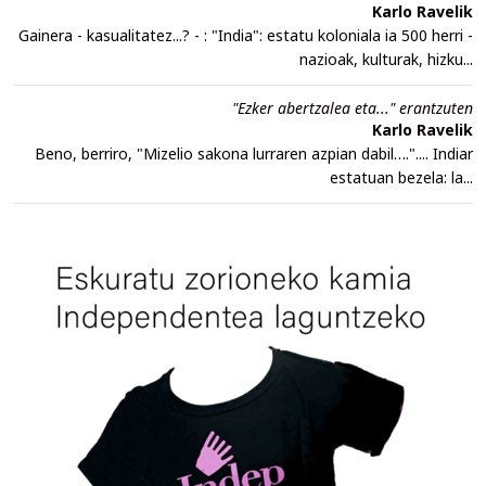
Karlo Ravelik
Gainera - kasualitatez...? - : "India": estatu koloniala ia 500 herri -
nazioak, kulturak, hizku...
"Ezker abertzalea eta..." erantzuten
Karlo Ravelik
Beno, berriro, "Mizelio sakona lurraren azpian dabil….".... Indiar
estatuan bezela: la...