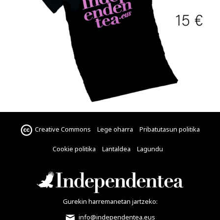
Creative Commons
Lege oharra
Pribatutasun politika
Cookie politika
Lantaldea
Lagundu
Gurekin harremanetan jartzeko:
info@independentea.eus