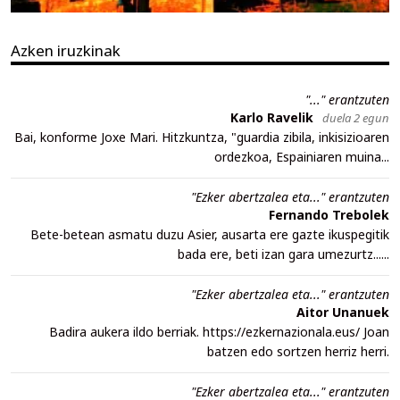
Azken iruzkinak
"..." erantzuten
Karlo Ravelik
duela 2 egun
Bai, konforme Joxe Mari. Hitzkuntza, "guardia zibila, inkisizioaren
ordezkoa, Espainiaren muina...
"Ezker abertzalea eta..." erantzuten
Fernando Trebolek
Bete-betean asmatu duzu Asier, ausarta ere gazte ikuspegitik
bada ere, beti izan gara umezurtz......
"Ezker abertzalea eta..." erantzuten
Aitor Unanuek
Badira aukera ildo berriak. https://ezkernazionala.eus/ Joan
batzen edo sortzen herriz herri.
"Ezker abertzalea eta..." erantzuten