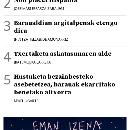
Non placet Hispania
JOSE MARI ESPARZA ZABALEGI
Baraualdian argitalpenak etengo
dira
IHINTZA TELLABIDE AMUNARRIZ
Txertaketa askatasunaren alde
IRATI MUJIKA LARRETA
Hustuketa bezainbesteko
asebetetzea, barauak ekarritako
benetako altxorra
MIKEL UGARTE