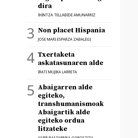
dira
IHINTZA TELLABIDE AMUNARRIZ
Non placet Hispania
JOSE MARI ESPARZA ZABALEGI
Txertaketa
askatasunaren alde
IRATI MUJIKA LARRETA
Abaigarren alde
egiteko,
transhumanismoak
Abaigartik alde
egiteko ordua
litzateke
ASIER BASTARRIKA GOROSTIZA