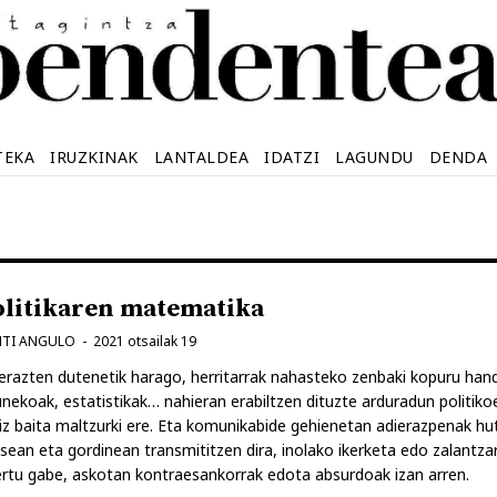
TEKA
IRUZKINAK
LANTALDEA
IDATZI
LAGUNDU
DENDA
olitikaren matematika
NTI ANGULO
2021 otsailak 19
erazten dutenetik harago, herritarrak nahasteko zenbaki kopuru hand
nekoak, estatistikak… nahieran erabiltzen dituzte arduradun politiko
z baita maltzurki ere. Eta komunikabide gehienetan adierazpenak hu
sean eta gordinean transmititzen dira, inolako ikerketa edo zalantzar
rtu gabe, askotan kontraesankorrak edota absurdoak izan arren.