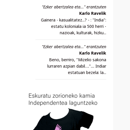
"Ezker abertzalea eta..." erantzuten
Karlo Ravelik
Gainera - kasualitatez...? - : "India":
estatu koloniala ia 500 herri -
nazioak, kulturak, hizku...
"Ezker abertzalea eta..." erantzuten
Karlo Ravelik
Beno, berriro, "Mizelio sakona
lurraren azpian dabil….".... Indiar
estatuan bezela: la...