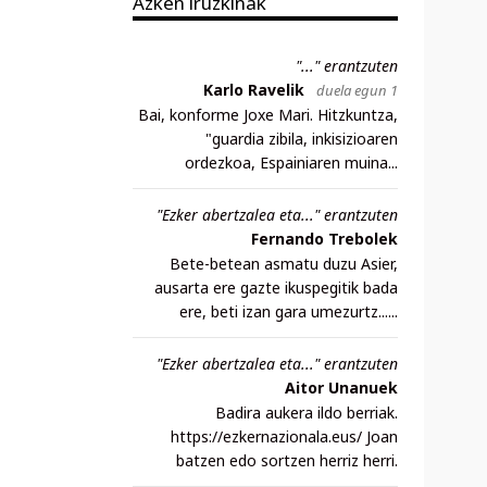
Azken iruzkinak
"..." erantzuten
Karlo Ravelik
duela egun 1
Bai, konforme Joxe Mari. Hitzkuntza,
"guardia zibila, inkisizioaren
ordezkoa, Espainiaren muina...
"Ezker abertzalea eta..." erantzuten
Fernando Trebolek
Bete-betean asmatu duzu Asier,
ausarta ere gazte ikuspegitik bada
ere, beti izan gara umezurtz......
"Ezker abertzalea eta..." erantzuten
Aitor Unanuek
Badira aukera ildo berriak.
https://ezkernazionala.eus/ Joan
batzen edo sortzen herriz herri.