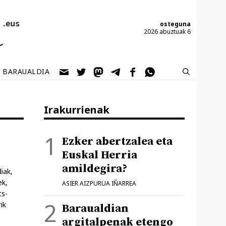
osteguna
2026 abuztuak 6
BARAUALDIA
Irakurrienak
Ezker abertzalea eta
Euskal Herria
amildegira?
iak,
ek,
ASIER AIZPURUA IÑARREA
ts-
ik
Baraualdian
argitalpenak etengo