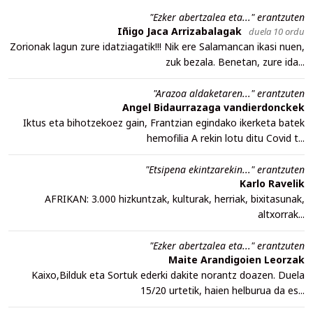
"Ezker abertzalea eta..." erantzuten
Iñigo Jaca Arrizabalagak
duela 10 ordu
Zorionak lagun zure idatziagatik!!! Nik ere Salamancan ikasi nuen,
zuk bezala. Benetan, zure ida...
"Arazoa aldaketaren..." erantzuten
Angel Bidaurrazaga vandierdonckek
Iktus eta bihotzekoez gain, Frantzian egindako ikerketa batek
hemofilia A rekin lotu ditu Covid t...
"Etsipena ekintzarekin..." erantzuten
Karlo Ravelik
AFRIKAN: 3.000 hizkuntzak, kulturak, herriak, bixitasunak,
altxorrak...
"Ezker abertzalea eta..." erantzuten
Maite Arandigoien Leorzak
Kaixo,Bilduk eta Sortuk ederki dakite norantz doazen. Duela
15/20 urtetik, haien helburua da es...