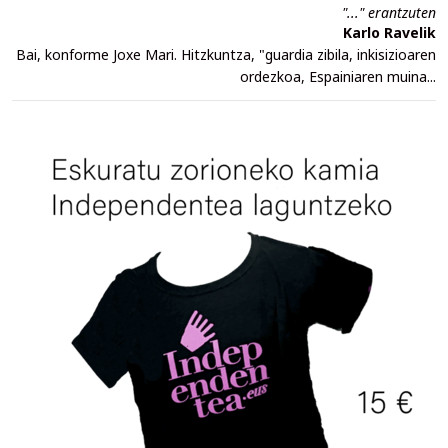
"..." erantzuten
Karlo Ravelik
Bai, konforme Joxe Mari. Hitzkuntza, "guardia zibila, inkisizioaren
ordezkoa, Espainiaren muina...