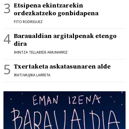
Etsipena ekintzarekin
ordezkatzeko gonbidapena
FITO RODRIGUEZ
Baraualdian argitalpenak etengo
dira
IHINTZA TELLABIDE AMUNARRIZ
Txertaketa askatasunaren alde
IRATI MUJIKA LARRETA