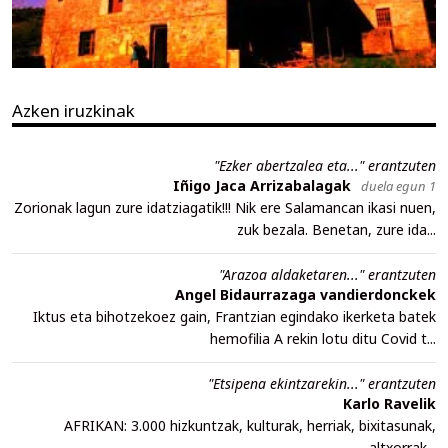
Azken iruzkinak
"Ezker abertzalea eta..." erantzuten
Iñigo Jaca Arrizabalagak
duela egun 1
Zorionak lagun zure idatziagatik!!! Nik ere Salamancan ikasi nuen,
zuk bezala. Benetan, zure ida...
"Arazoa aldaketaren..." erantzuten
Angel Bidaurrazaga vandierdonckek
Iktus eta bihotzekoez gain, Frantzian egindako ikerketa batek
hemofilia A rekin lotu ditu Covid t...
"Etsipena ekintzarekin..." erantzuten
Karlo Ravelik
AFRIKAN: 3.000 hizkuntzak, kulturak, herriak, bixitasunak,
altxorrak...