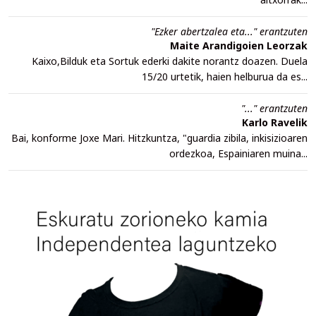
"Ezker abertzalea eta..." erantzuten
Maite Arandigoien Leorzak
Kaixo,Bilduk eta Sortuk ederki dakite norantz doazen. Duela
15/20 urtetik, haien helburua da es...
"..." erantzuten
Karlo Ravelik
Bai, konforme Joxe Mari. Hitzkuntza, "guardia zibila, inkisizioaren
ordezkoa, Espainiaren muina...