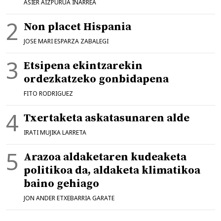
ASIER AIZPURUA IÑARREA
Non placet Hispania
JOSE MARI ESPARZA ZABALEGI
Etsipena ekintzarekin
ordezkatzeko gonbidapena
FITO RODRIGUEZ
Txertaketa askatasunaren alde
IRATI MUJIKA LARRETA
Arazoa aldaketaren kudeaketa
politikoa da, aldaketa klimatikoa
baino gehiago
JON ANDER ETXEBARRIA GARATE