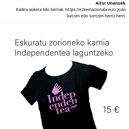
Aitor Unanuek
Badira aukera ildo berriak. https://ezkernazionala.eus/ Joan
batzen edo sortzen herriz herri.