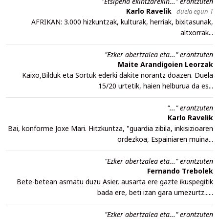
"Etsipena ekintzarekin..." erantzuten
Karlo Ravelik
duela egun 1
AFRIKAN: 3.000 hizkuntzak, kulturak, herriak, bixitasunak,
altxorrak...
"Ezker abertzalea eta..." erantzuten
Maite Arandigoien Leorzak
Kaixo,Bilduk eta Sortuk ederki dakite norantz doazen. Duela
15/20 urtetik, haien helburua da es...
"..." erantzuten
Karlo Ravelik
Bai, konforme Joxe Mari. Hitzkuntza, "guardia zibila, inkisizioaren
ordezkoa, Espainiaren muina...
"Ezker abertzalea eta..." erantzuten
Fernando Trebolek
Bete-betean asmatu duzu Asier, ausarta ere gazte ikuspegitik
bada ere, beti izan gara umezurtz......
"Ezker abertzalea eta..." erantzuten