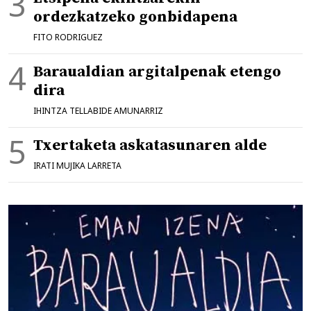
ordezkatzeko gonbidapena
FITO RODRIGUEZ
Baraualdian argitalpenak etengo
dira
IHINTZA TELLABIDE AMUNARRIZ
Txertaketa askatasunaren alde
IRATI MUJIKA LARRETA