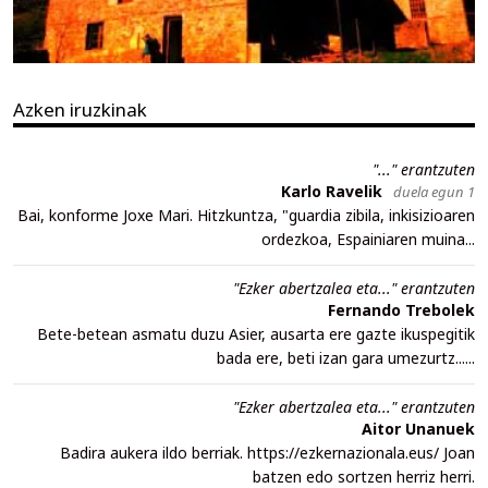
Azken iruzkinak
"..." erantzuten
Karlo Ravelik
duela egun 1
Bai, konforme Joxe Mari. Hitzkuntza, "guardia zibila, inkisizioaren
ordezkoa, Espainiaren muina...
"Ezker abertzalea eta..." erantzuten
Fernando Trebolek
Bete-betean asmatu duzu Asier, ausarta ere gazte ikuspegitik
bada ere, beti izan gara umezurtz......
"Ezker abertzalea eta..." erantzuten
Aitor Unanuek
Badira aukera ildo berriak. https://ezkernazionala.eus/ Joan
batzen edo sortzen herriz herri.