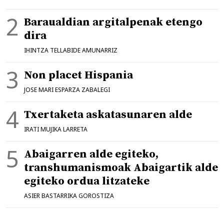
Baraualdian argitalpenak etengo
dira
IHINTZA TELLABIDE AMUNARRIZ
Non placet Hispania
JOSE MARI ESPARZA ZABALEGI
Txertaketa askatasunaren alde
IRATI MUJIKA LARRETA
Abaigarren alde egiteko,
transhumanismoak Abaigartik alde
egiteko ordua litzateke
ASIER BASTARRIKA GOROSTIZA