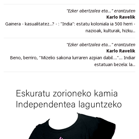
"Ezker abertzalea eta..." erantzuten
Karlo Ravelik
Gainera - kasualitatez...? - : "India": estatu koloniala ia 500 herri -
nazioak, kulturak, hizku...
"Ezker abertzalea eta..." erantzuten
Karlo Ravelik
Beno, berriro, "Mizelio sakona lurraren azpian dabil….".... Indiar
estatuan bezela: la...