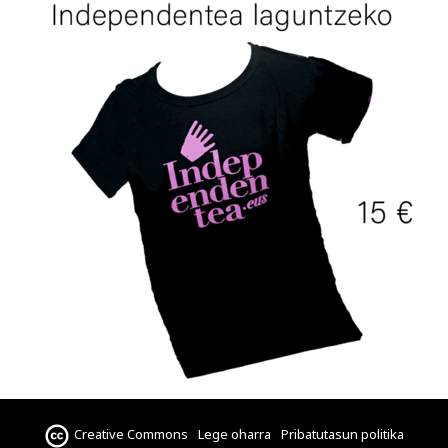
Creative Commons
Lege oharra
Pribatutasun politika