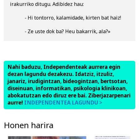
irakurriko ditugu. Adibidez hau:  
- 
Hi tontorro, kalamidade, kirten bat haiz!
-
 Ze uste dok ba? Heu bakarrik, ala?»
Nahi baduzu, Independenteak aurrera egin
dezan lagundu dezakezu. Idatziz, itzuliz,
janariz, irudigintzan, bideogintzan, bertsotan,
diseinuan, informatikan, psikologia klinikoan,
abokatutzan edo diruz ere bai. Ziberjazarpenari
aurre!
INDEPENDENTEA LAGUNDU >
Honen harira