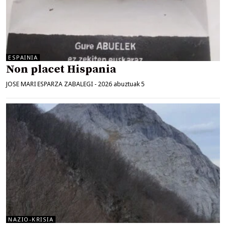
ESPAINIA
Non placet Hispania
JOSE MARI ESPARZA ZABALEGI
-
2026 abuztuak 5
NAZIO-KRISIA