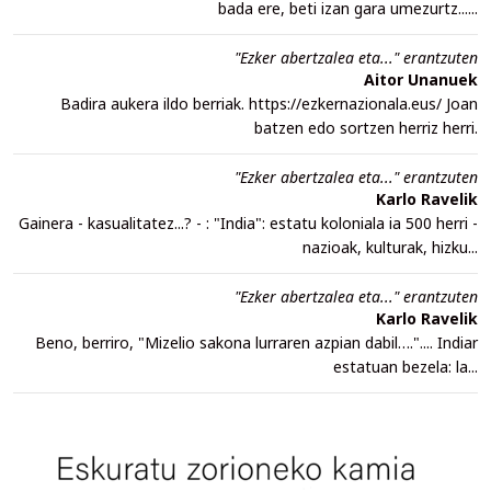
bada ere, beti izan gara umezurtz......
"Ezker abertzalea eta..." erantzuten
Aitor Unanuek
Badira aukera ildo berriak. https://ezkernazionala.eus/ Joan
batzen edo sortzen herriz herri.
"Ezker abertzalea eta..." erantzuten
Karlo Ravelik
Gainera - kasualitatez...? - : "India": estatu koloniala ia 500 herri -
nazioak, kulturak, hizku...
"Ezker abertzalea eta..." erantzuten
Karlo Ravelik
Beno, berriro, "Mizelio sakona lurraren azpian dabil….".... Indiar
estatuan bezela: la...