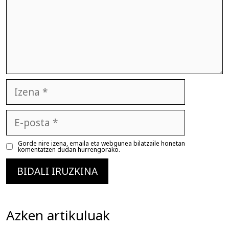
Izena
E-
posta
Gorde nire izena, emaila eta webgunea bilatzaile honetan
komentatzen dudan hurrengorako.
Azken artikuluak