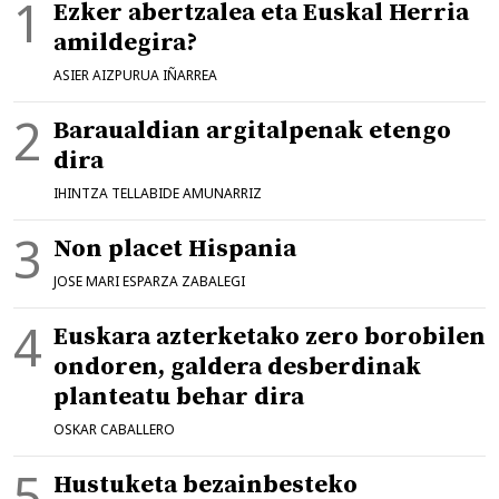
Ezker abertzalea eta Euskal Herria
amildegira?
ASIER AIZPURUA IÑARREA
Baraualdian argitalpenak etengo
dira
IHINTZA TELLABIDE AMUNARRIZ
Non placet Hispania
JOSE MARI ESPARZA ZABALEGI
Euskara azterketako zero borobilen
ondoren, galdera desberdinak
planteatu behar dira
OSKAR CABALLERO
Hustuketa bezainbesteko