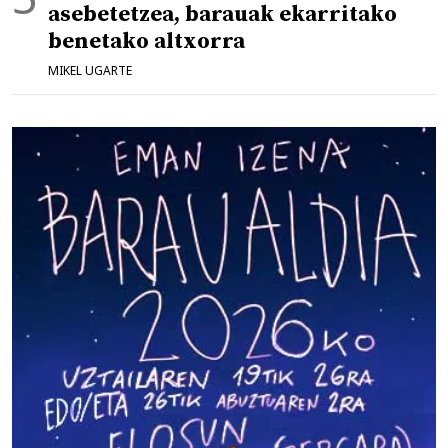
asebetetzea, barauak ekarritako
benetako altxorra
MIKEL UGARTE