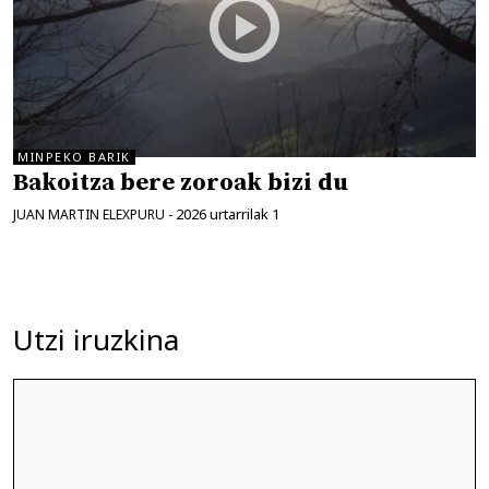
MINPEKO BARIK
Bakoitza bere zoroak bizi du
2026 urtarrilak 1
JUAN MARTIN ELEXPURU
-
Utzi iruzkina
Iruzkina