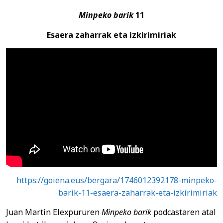
Minpeko barik
11
Esaera zaharrak eta izkirimiriak
https://goiena.eus/bergara/1746012392178-minpeko-
barik-11-esaera-zaharrak-eta-izkirimiriak
Juan Martin Elexpururen
Minpeko barik
podcastaren atal