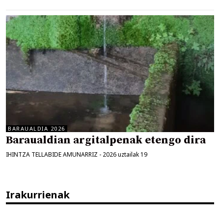
BARAUALDIA 2026
Baraualdian argitalpenak etengo dira
IHINTZA TELLABIDE AMUNARRIZ
-
2026 uztailak 19
Irakurrienak