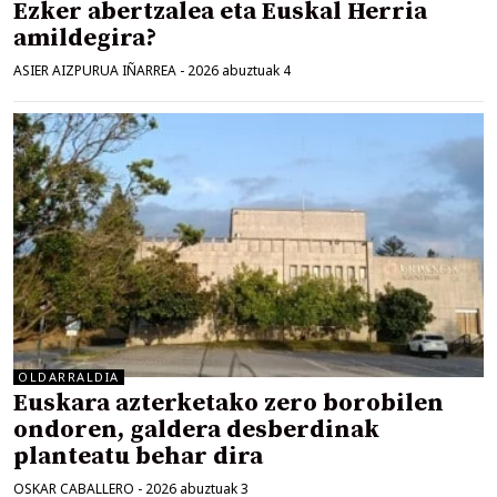
Ezker abertzalea eta Euskal Herria
amildegira?
ASIER AIZPURUA IÑARREA
-
2026 abuztuak 4
OLDARRALDIA
Euskara azterketako zero borobilen
ondoren, galdera desberdinak
planteatu behar dira
OSKAR CABALLERO
-
2026 abuztuak 3