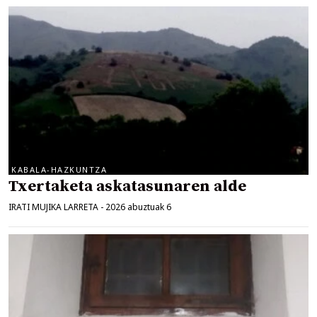
KABALA-HAZKUNTZA
Txertaketa askatasunaren alde
IRATI MUJIKA LARRETA
-
2026 abuztuak 6