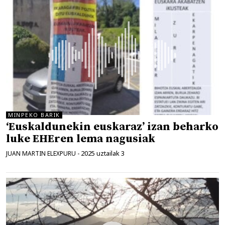
MINPEKO BARIK
‘Euskaldunekin euskaraz’ izan beharko
luke EHEren lema nagusiak
2025 uztailak 3
JUAN MARTIN ELEXPURU
-