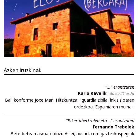
Azken iruzkinak
"..." erantzuten
Karlo Ravelik
duela 21 ordu
Bai, konforme Joxe Mari. Hitzkuntza, "guardia zibila, inkisizioaren
ordezkoa, Espainiaren muina...
"Ezker abertzalea eta..." erantzuten
Fernando Trebolek
Bete-betean asmatu duzu Asier, ausarta ere gazte ikuspegitik