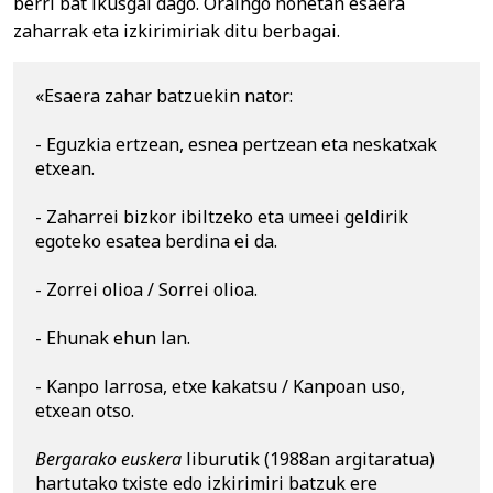
berri bat ikusgai dago. Oraingo honetan esaera
zaharrak eta izkirimiriak ditu berbagai.
«Esaera zahar batzuekin nator:
- Eguzkia ertzean, esnea pertzean eta neskatxak 
etxean.
- Zaharrei bizkor ibiltzeko eta umeei geldirik 
egoteko esatea berdina ei da.
- Zorrei olioa / Sorrei olioa.
- Ehunak ehun lan.
- Kanpo larrosa, etxe kakatsu / Kanpoan uso, 
etxean otso.
Bergarako euskera 
liburutik (1988an argitaratua) 
hartutako txiste edo izkirimiri batzuk ere 