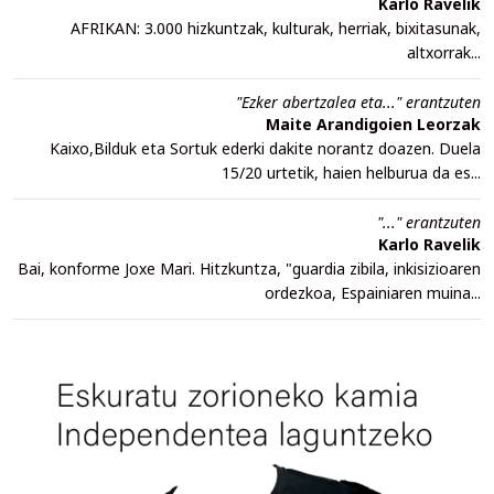
Karlo Ravelik
AFRIKAN: 3.000 hizkuntzak, kulturak, herriak, bixitasunak,
altxorrak...
"Ezker abertzalea eta..." erantzuten
Maite Arandigoien Leorzak
Kaixo,Bilduk eta Sortuk ederki dakite norantz doazen. Duela
15/20 urtetik, haien helburua da es...
"..." erantzuten
Karlo Ravelik
Bai, konforme Joxe Mari. Hitzkuntza, "guardia zibila, inkisizioaren
ordezkoa, Espainiaren muina...