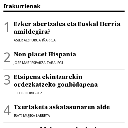
Irakurrienak
Ezker abertzalea eta Euskal Herria
amildegira?
ASIER AIZPURUA IÑARREA
Non placet Hispania
JOSE MARI ESPARZA ZABALEGI
Etsipena ekintzarekin
ordezkatzeko gonbidapena
FITO RODRIGUEZ
Txertaketa askatasunaren alde
IRATI MUJIKA LARRETA