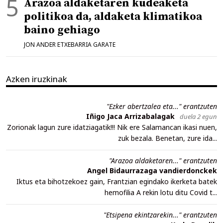
Arazoa aldaketaren kudeaketa
politikoa da, aldaketa klimatikoa
baino gehiago
JON ANDER ETXEBARRIA GARATE
Azken iruzkinak
"Ezker abertzalea eta..." erantzuten
Iñigo Jaca Arrizabalagak
duela 2 egun
Zorionak lagun zure idatziagatik!!! Nik ere Salamancan ikasi nuen,
zuk bezala. Benetan, zure ida...
"Arazoa aldaketaren..." erantzuten
Angel Bidaurrazaga vandierdonckek
Iktus eta bihotzekoez gain, Frantzian egindako ikerketa batek
hemofilia A rekin lotu ditu Covid t...
"Etsipena ekintzarekin..." erantzuten