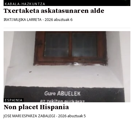
KABALA-HAZKUNTZA
Txertaketa askatasunaren alde
IRATI MUJIKA LARRETA
-
2026 abuztuak 6
ESPAINIA
Non placet Hispania
JOSE MARI ESPARZA ZABALEGI
-
2026 abuztuak 5