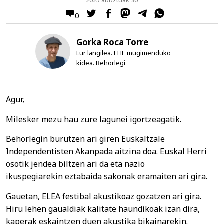
2025 abuztuak 30
0
Gorka Roca Torre
Lur langilea. EHE mugimenduko
kidea. Behorlegi
Agur,
Milesker mezu hau zure lagunei igortzeagatik.
Behorlegin burutzen ari giren Euskaltzale
Independentisten Akanpada aitzina doa. Euskal Herri
osotik jendea biltzen ari da eta nazio
ikuspegiarekin eztabaida sakonak eramaiten ari gira.
Gauetan, ELEA festibal akustikoaz gozatzen ari gira.
Hiru lehen gaualdiak kalitate haundikoak izan dira,
kaperak eskaintzen duen akustika bikainarekin.