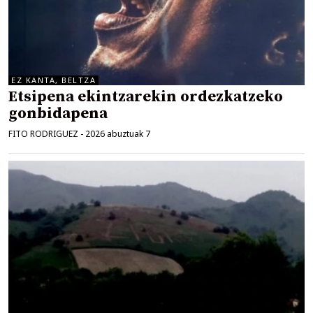
EZ KANTA, BELTZA
Etsipena ekintzarekin ordezkatzeko
gonbidapena
FITO RODRIGUEZ
-
2026 abuztuak 7