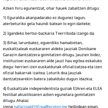
Azken hiru egunentzat, ohar hauek zabaltzen ditugu:
1) Eguraldia akanpadarako ez dugunez lagun,
aterbeturiko gela haundi batean lo egin daiteke;
2) Igandeko bertso-bazkaria Txerriboda izango da;
3) Bihar, larunbatez, eguerdiko hamabietan,
euskaltzaleak euskararen aldeko jauziak Donibane
Garazin dantzatzera gomitatzen ditugu. Jauzien bidez,
instituzioei euskararen alde jauzi hau egitea eskatuko
diegu: herrien izen euskaldunak ofizializatzea eta izen
ofizial bakarrak izaitea. Loturik doa Jauziak
dantzatzearekin batera zabalduko dugun idazkia;
4) Euskaltzale independentista guziak EIAren eta ELEA
festibal akustikoaren azken egunetara gomitatzen
ditugu. Ahalaz
izena
nafarroabEHErea@proton.me
helbidean eman,