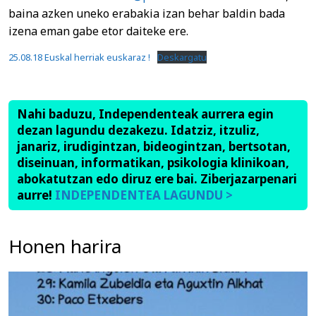
baina azken uneko erabakia izan behar baldin bada
izena eman gabe etor daiteke ere.
25.08.18 Euskal herriak euskaraz !
Deskargatu
Nahi baduzu, Independenteak aurrera egin
dezan lagundu dezakezu. Idatziz, itzuliz,
janariz, irudigintzan, bideogintzan, bertsotan,
diseinuan, informatikan, psikologia klinikoan,
abokatutzan edo diruz ere bai. Ziberjazarpenari
aurre!
INDEPENDENTEA LAGUNDU >
Honen harira