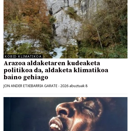
KOBID KLIMATIKOA
Arazoa aldaketaren kudeaketa
politikoa da, aldaketa klimatikoa
baino gehiago
JON ANDER ETXEBARRIA GARATE
-
2026 abuztuak 8