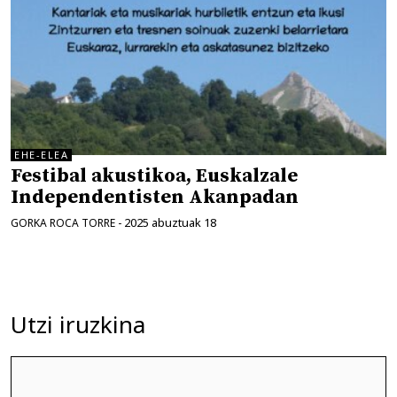
EHE-ELEA
Festibal akustikoa, Euskalzale
Independentisten Akanpadan
2025 abuztuak 18
GORKA ROCA TORRE
-
Utzi iruzkina
Iruzkina