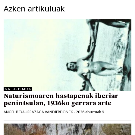
Azken artikuluak
NATURISMOA
Naturismoaren hastapenak iberiar
penintsulan, 1936ko gerrara arte
ANGEL BIDAURRAZAGA VANDIERDONCK
-
2026 abuztuak 9