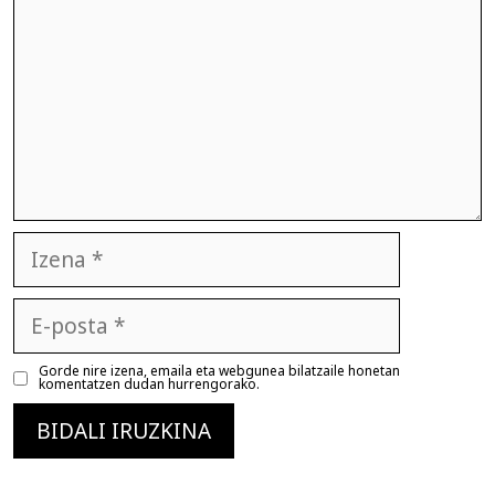
Izena
E-
posta
Gorde nire izena, emaila eta webgunea bilatzaile honetan
komentatzen dudan hurrengorako.