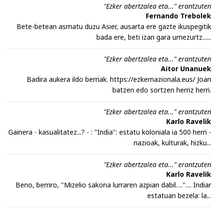
"Ezker abertzalea eta..." erantzuten
Fernando Trebolek
Bete-betean asmatu duzu Asier, ausarta ere gazte ikuspegitik
bada ere, beti izan gara umezurtz......
"Ezker abertzalea eta..." erantzuten
Aitor Unanuek
Badira aukera ildo berriak. https://ezkernazionala.eus/ Joan
batzen edo sortzen herriz herri.
"Ezker abertzalea eta..." erantzuten
Karlo Ravelik
Gainera - kasualitatez...? - : "India": estatu koloniala ia 500 herri -
nazioak, kulturak, hizku...
"Ezker abertzalea eta..." erantzuten
Karlo Ravelik
Beno, berriro, "Mizelio sakona lurraren azpian dabil….".... Indiar
estatuan bezela: la...