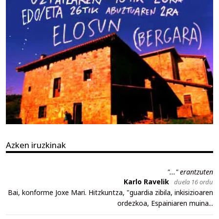
Azken iruzkinak
"..." erantzuten
Karlo Ravelik
duela 16 ordu
Bai, konforme Joxe Mari. Hitzkuntza, "guardia zibila, inkisizioaren
ordezkoa, Espainiaren muina...