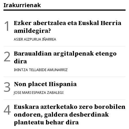
Irakurrienak
Ezker abertzalea eta Euskal Herria
amildegira?
ASIER AIZPURUA IÑARREA
Baraualdian argitalpenak etengo
dira
IHINTZA TELLABIDE AMUNARRIZ
Non placet Hispania
JOSE MARI ESPARZA ZABALEGI
Euskara azterketako zero borobilen
ondoren, galdera desberdinak
planteatu behar dira