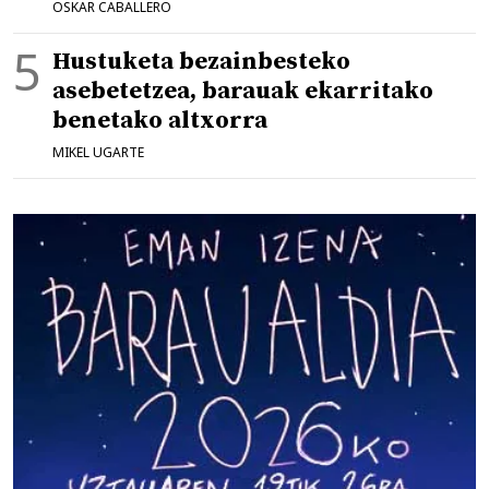
OSKAR CABALLERO
Hustuketa bezainbesteko
asebetetzea, barauak ekarritako
benetako altxorra
MIKEL UGARTE