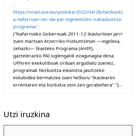
.
https://orain.eus/eu/politika/2022/04/28/hezkuntz
a-nafarroan-zer-da-pai-ingelesezko-irakaskuntza-
programa/
:
(“Nafarroako Gobernuak 2011-12 ikasturtean jarri
zuen martxan Atzerriko Hizkuntzetan —ingelesa,
zehazki— Ikasteko Programa (AHIP),
gaztelerazko PAI siglengatik ezagunagoa dena.
UPNren exekutiboak orduan argudiatu zuenez,
programak hezkuntza eleanitza jasotzeko
eskubidea bermatzea zuen helburu “ikaslearen
errentaren eta bizitokia zein zen gorabehera”. “)…
Utzi iruzkina
Iruzkina