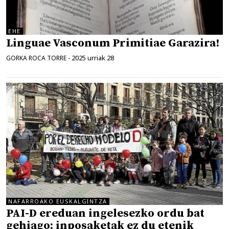
EHE
Linguae Vasconum Primitiae Garazira!
2025 urriak 28
GORKA ROCA TORRE
-
NAFARROAKO EUSKALGINTZA
PAI-D ereduan ingelesezko ordu bat
gehiago: inposaketak ez du etenik