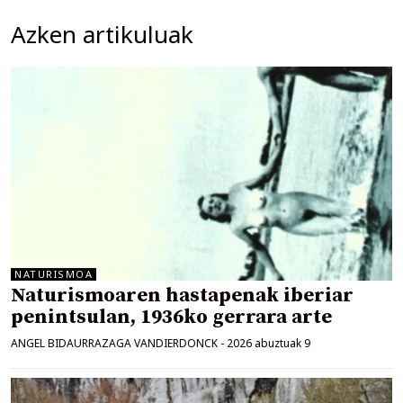
Azken artikuluak
NATURISMOA
Naturismoaren hastapenak iberiar
penintsulan, 1936ko gerrara arte
ANGEL BIDAURRAZAGA VANDIERDONCK
-
2026 abuztuak 9