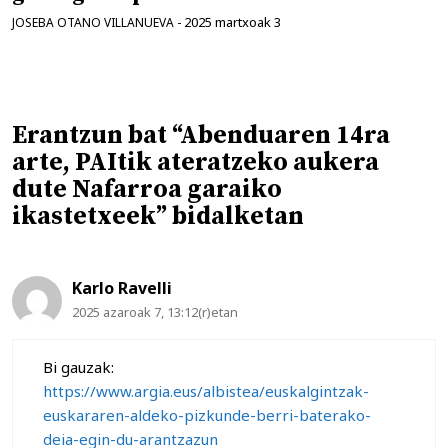
2025 martxoak 3
JOSEBA OTANO VILLANUEVA
-
Erantzun bat “Abenduaren 14ra
arte, PAItik ateratzeko aukera
dute Nafarroa garaiko
ikastetxeek” bidalketan
Karlo Ravelli
2025 azaroak 7, 13:12(r)etan
Bi gauzak:
https://www.argia.eus/albistea/euskalgintzak-
euskararen-aldeko-pizkunde-berri-baterako-
deia-egin-du-arantzazun