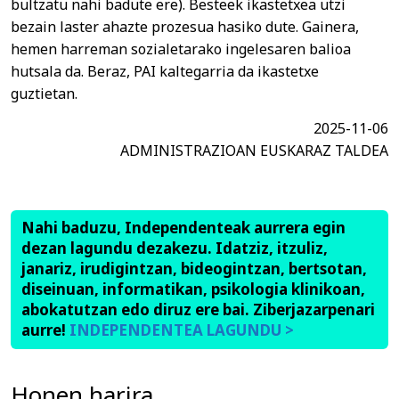
bultzatu nahi badute ere). Besteek ikastetxea utzi
bezain laster ahazte prozesua hasiko dute. Gainera,
hemen harreman sozialetarako ingelesaren balioa
hutsala da. Beraz, PAI kaltegarria da ikastetxe
guztietan.
2025-11-06
ADMINISTRAZIOAN EUSKARAZ TALDEA
Nahi baduzu, Independenteak aurrera egin
dezan lagundu dezakezu. Idatziz, itzuliz,
janariz, irudigintzan, bideogintzan, bertsotan,
diseinuan, informatikan, psikologia klinikoan,
abokatutzan edo diruz ere bai. Ziberjazarpenari
aurre!
INDEPENDENTEA LAGUNDU >
Honen harira