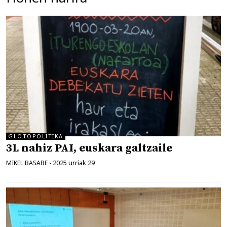
GLOTOPOLITIKA
3L nahiz PAI, euskara galtzaile
2025 urriak 29
MIKEL BASABE
-