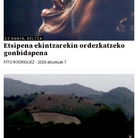
EZ KANTA, BELTZA
Etsipena ekintzarekin ordezkatzeko
gonbidapena
FITO RODRIGUEZ
-
2026 abuztuak 7