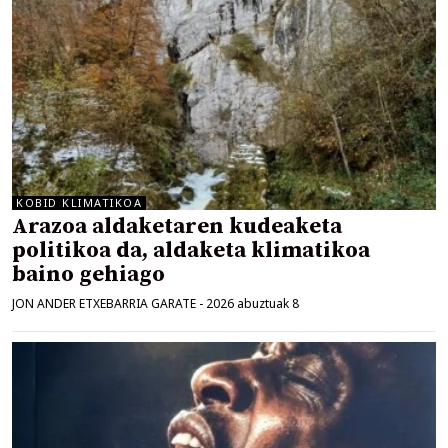
KOBID KLIMATIKOA
Arazoa aldaketaren kudeaketa
politikoa da, aldaketa klimatikoa
baino gehiago
JON ANDER ETXEBARRIA GARATE
-
2026 abuztuak 8