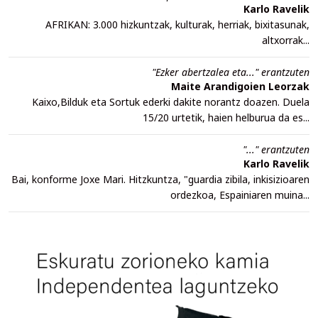
Karlo Ravelik
AFRIKAN: 3.000 hizkuntzak, kulturak, herriak, bixitasunak,
altxorrak...
"Ezker abertzalea eta..." erantzuten
Maite Arandigoien Leorzak
Kaixo,Bilduk eta Sortuk ederki dakite norantz doazen. Duela
15/20 urtetik, haien helburua da es...
"..." erantzuten
Karlo Ravelik
Bai, konforme Joxe Mari. Hitzkuntza, "guardia zibila, inkisizioaren
ordezkoa, Espainiaren muina...