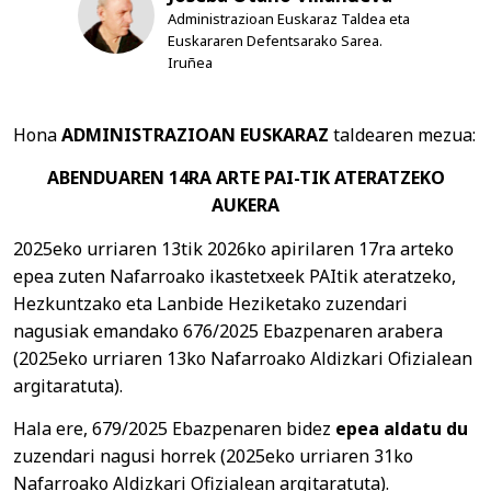
Administrazioan Euskaraz Taldea eta
Euskararen Defentsarako Sarea.
Iruñea
Hona
ADMINISTRAZIOAN EUSKARAZ
taldearen
mezua:
ABENDUAREN 14RA ARTE PAI-TIK ATERATZEKO
AUKERA
2025eko urriaren 13tik 2026ko apirilaren 17ra arteko
epea zuten Nafarroako ikastetxeek PAItik ateratzeko,
Hezkuntzako eta Lanbide Heziketako zuzendari
nagusiak emandako 676/2025 Ebazpenaren arabera
(2025eko urriaren 13ko Nafarroako Aldizkari Ofizialean
argitaratuta).
Hala ere, 679/2025 Ebazpenaren bidez
epea aldatu du
zuzendari nagusi horrek (2025eko urriaren 31ko
Nafarroako Aldizkari Ofizialean argitaratuta).