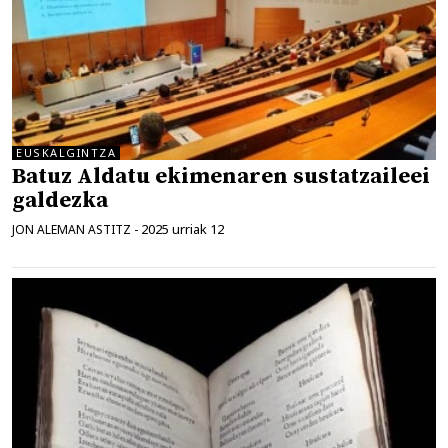
EUSKALGINTZA
Batuz Aldatu ekimenaren sustatzaileei
galdezka
2025 urriak 12
JON ALEMAN ASTITZ
-