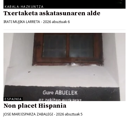
KABALA-HAZKUNTZA
Txertaketa askatasunaren alde
IRATI MUJIKA LARRETA
-
2026 abuztuak 6
ESPAINIA
Non placet Hispania
JOSE MARI ESPARZA ZABALEGI
-
2026 abuztuak 5