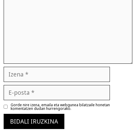
Izena
E-
posta
Gorde nire izena, emaila eta webgunea bilatzaile honetan
komentatzen dudan hurrengorako.