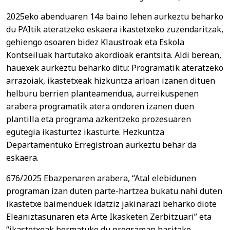
2025eko abenduaren 14a baino lehen aurkeztu beharko
du PAItik ateratzeko eskaera ikastetxeko zuzendaritzak,
gehiengo osoaren bidez Klaustroak eta Eskola
Kontseiluak hartutako akordioak erantsita. Aldi berean,
hauexek aurkeztu beharko ditu: Programatik ateratzeko
arrazoiak, ikastetxeak hizkuntza arloan izanen dituen
helburu berrien planteamendua, aurreikuspenen
arabera programatik atera ondoren izanen duen
plantilla eta programa azkentzeko prozesuaren
egutegia ikasturtez ikasturte. Hezkuntza
Departamentuko Erregistroan aurkeztu behar da
eskaera.
676/2025 Ebazpenaren arabera, “Atal elebidunen
programan izan duten parte-hartzea bukatu nahi duten
ikastetxe baimenduek idatziz jakinarazi beharko diote
Eleaniztasunaren eta Arte Ikasketen Zerbitzuari” eta
“ikastetxeak bermatuko du programan hasitako