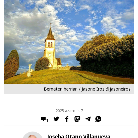
Bernaten herrian / Jasone Iroz @jasoneiroz
2025 azaroak 7
1
Joseba Otano Villanueva