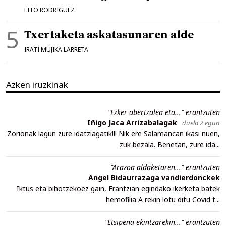
FITO RODRIGUEZ
Txertaketa askatasunaren alde
IRATI MUJIKA LARRETA
Azken iruzkinak
"Ezker abertzalea eta..." erantzuten
Iñigo Jaca Arrizabalagak
duela 2 egun
Zorionak lagun zure idatziagatik!!! Nik ere Salamancan ikasi nuen,
zuk bezala. Benetan, zure ida...
"Arazoa aldaketaren..." erantzuten
Angel Bidaurrazaga vandierdonckek
Iktus eta bihotzekoez gain, Frantzian egindako ikerketa batek
hemofilia A rekin lotu ditu Covid t...
"Etsipena ekintzarekin..." erantzuten