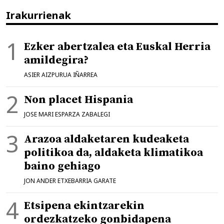
Irakurrienak
Ezker abertzalea eta Euskal Herria
amildegira?
ASIER AIZPURUA IÑARREA
Non placet Hispania
JOSE MARI ESPARZA ZABALEGI
Arazoa aldaketaren kudeaketa
politikoa da, aldaketa klimatikoa
baino gehiago
JON ANDER ETXEBARRIA GARATE
Etsipena ekintzarekin
ordezkatzeko gonbidapena