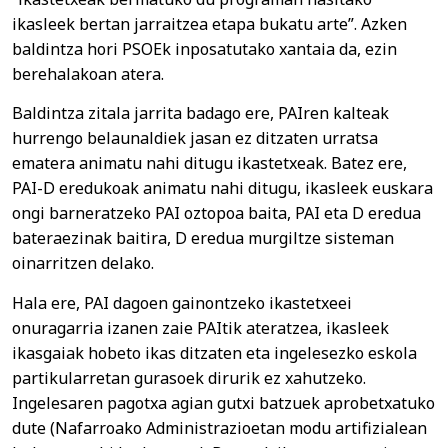
ikasleek bertan jarraitzea etapa bukatu arte”. Azken
baldintza hori PSOEk inposatutako xantaia da, ezin
berehalakoan atera.
Baldintza zitala jarrita badago ere, PAIren kalteak
hurrengo belaunaldiek jasan ez ditzaten urratsa
ematera animatu nahi ditugu ikastetxeak. Batez ere,
PAI-D eredukoak animatu nahi ditugu, ikasleek euskara
ongi barneratzeko PAI oztopoa baita, PAI eta D eredua
bateraezinak baitira, D eredua murgiltze sisteman
oinarritzen delako.
Hala ere, PAI dagoen gainontzeko ikastetxeei
onuragarria izanen zaie PAItik ateratzea, ikasleek
ikasgaiak hobeto ikas ditzaten eta ingelesezko eskola
partikularretan gurasoek dirurik ez xahutzeko.
Ingelesaren pagotxa agian gutxi batzuek aprobetxatuko
dute (Nafarroako Administrazioetan modu artifizialean