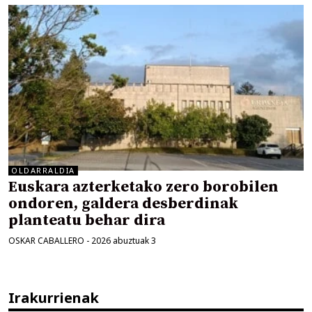
OLDARRALDIA
Euskara azterketako zero borobilen
ondoren, galdera desberdinak
planteatu behar dira
OSKAR CABALLERO
-
2026 abuztuak 3
Irakurrienak