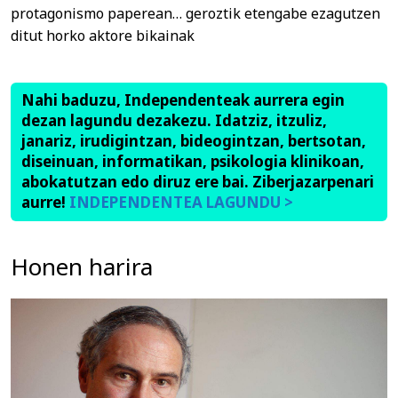
protagonismo paperean… geroztik etengabe ezagutzen
ditut horko aktore bikainak
Nahi baduzu, Independenteak aurrera egin
dezan lagundu dezakezu. Idatziz, itzuliz,
janariz, irudigintzan, bideogintzan, bertsotan,
diseinuan, informatikan, psikologia klinikoan,
abokatutzan edo diruz ere bai. Ziberjazarpenari
aurre!
INDEPENDENTEA LAGUNDU >
Honen harira