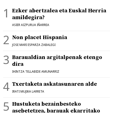
Ezker abertzalea eta Euskal Herria
amildegira?
ASIER AIZPURUA IÑARREA
Non placet Hispania
JOSE MARI ESPARZA ZABALEGI
Baraualdian argitalpenak etengo
dira
IHINTZA TELLABIDE AMUNARRIZ
Txertaketa askatasunaren alde
IRATI MUJIKA LARRETA
Hustuketa bezainbesteko
asebetetzea, barauak ekarritako