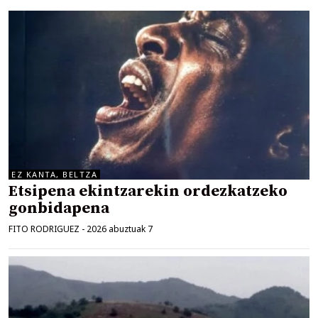
EZ KANTA, BELTZA
Etsipena ekintzarekin ordezkatzeko
gonbidapena
FITO RODRIGUEZ
-
2026 abuztuak 7