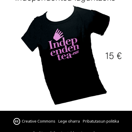
Creative Commons
Lege oharra
Pribatutasun politika