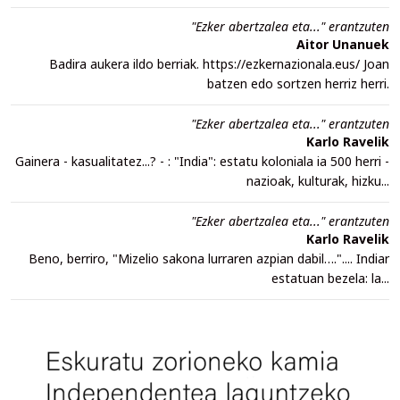
"Ezker abertzalea eta..." erantzuten
Aitor Unanuek
Badira aukera ildo berriak. https://ezkernazionala.eus/ Joan
batzen edo sortzen herriz herri.
"Ezker abertzalea eta..." erantzuten
Karlo Ravelik
Gainera - kasualitatez...? - : "India": estatu koloniala ia 500 herri -
nazioak, kulturak, hizku...
"Ezker abertzalea eta..." erantzuten
Karlo Ravelik
Beno, berriro, "Mizelio sakona lurraren azpian dabil….".... Indiar
estatuan bezela: la...