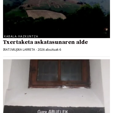
KABALA-HAZKUNTZA
Txertaketa askatasunaren alde
IRATI MUJIKA LARRETA
-
2026 abuztuak 6