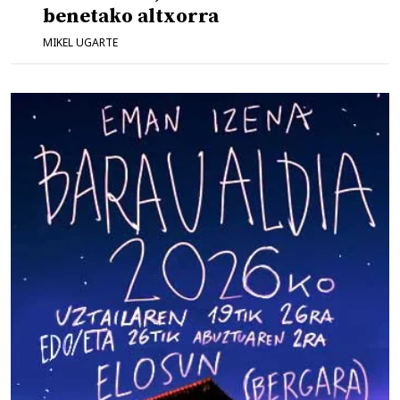
benetako altxorra
MIKEL UGARTE