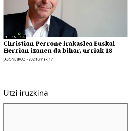
HITZALDIA
Christian Perrone irakaslea Euskal
Herrian izanen da bihar, urriak 18
2024 urriak 17
JASONE IROZ
-
Utzi iruzkina
Iruzkina