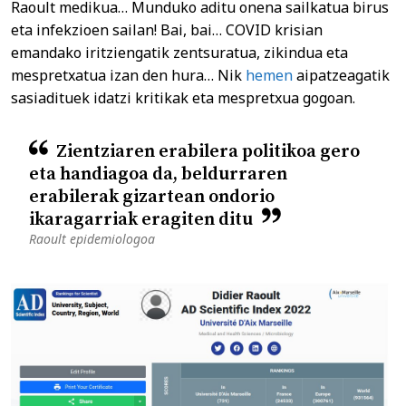
Raoult medikua… Munduko aditu onena sailkatua birus
eta infekzioen sailan! Bai, bai… COVID krisian
emandako iritziengatik zentsuratua, zikindua eta
mespretxatua izan den hura… Nik
hemen
aipatzeagatik
sasiadituek idatzi kritikak eta mespretxua gogoan.
Zientziaren erabilera politikoa gero
eta handiagoa da, beldurraren
erabilerak gizartean ondorio
ikaragarriak eragiten ditu
Raoult epidemiologoa