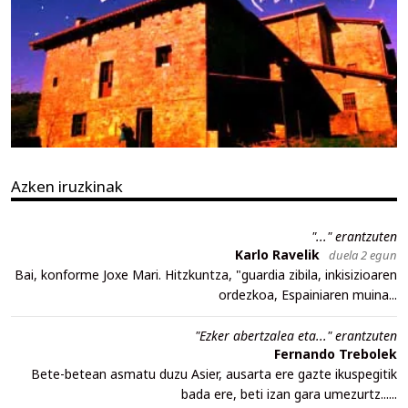
Azken iruzkinak
"..." erantzuten
Karlo Ravelik
duela 2 egun
Bai, konforme Joxe Mari. Hitzkuntza, "guardia zibila, inkisizioaren
ordezkoa, Espainiaren muina...
"Ezker abertzalea eta..." erantzuten
Fernando Trebolek
Bete-betean asmatu duzu Asier, ausarta ere gazte ikuspegitik
bada ere, beti izan gara umezurtz......