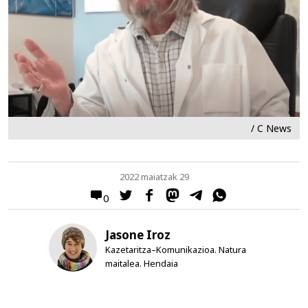
/ C News
2022 maiatzak 29
0
Jasone Iroz
Kazetaritza–Komunikazioa. Natura
maitalea. Hendaia