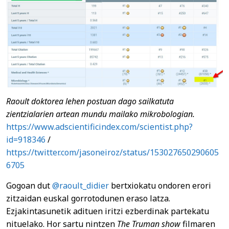
Raoult doktorea lehen postuan dago sailkatuta
zientzialarien artean mundu mailako mikrobologian.
https://www.adscientificindex.com/scientist.php?
id=918346
/
https://twitter.com/jasoneiroz/status/153027650290605
6705
Gogoan dut
@raoult_didier
bertxiokatu ondoren erori
zitzaidan euskal gorrotodunen eraso latza.
Ezjakintasunetik adituen iritzi ezberdinak partekatu
nituelako. Hor sartu nintzen
The Truman show
filmaren