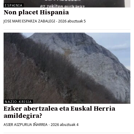
ESPAINIA
Non placet Hispania
JOSE MARI ESPARZA ZABALEGI
-
2026 abuztuak 5
NAZIO-KRISIA
Ezker abertzalea eta Euskal Herria
amildegira?
ASIER AIZPURUA IÑARREA
-
2026 abuztuak 4