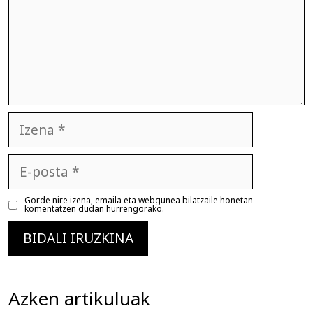
Izena
E-
posta
Gorde nire izena, emaila eta webgunea bilatzaile honetan
komentatzen dudan hurrengorako.
Azken artikuluak