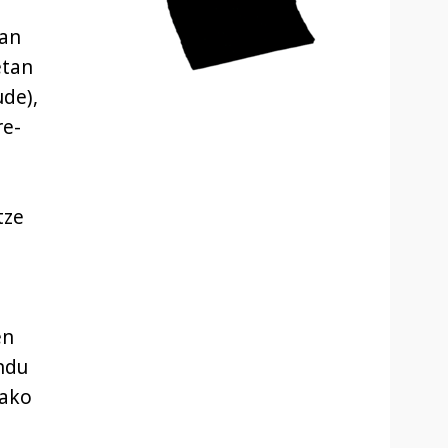
tan
etan
ude),
re-
tze
en
endu
iako