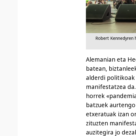
Robert Kennedyren hi
Alemanian eta He
batean, biztanle
alderdi politikoa
manifestatzea da.
horrek «pandemia»
batzuek aurtengo 
etxeratuak izan o
zituzten manifest
auzitegira jo dez