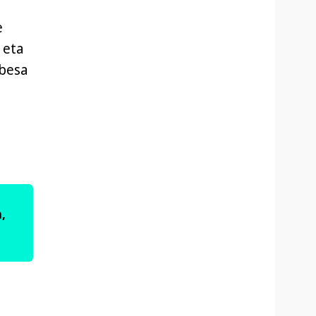
e
 eta
abesa
,