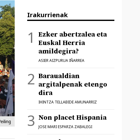
Irakurrienak
Ezker abertzalea eta
Euskal Herria
amildegira?
ASIER AIZPURUA IÑARREA
Baraualdian
argitalpenak etengo
dira
IHINTZA TELLABIDE AMUNARRIZ
Non placet Hispania
eiling
JOSE MARI ESPARZA ZABALEGI