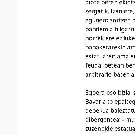
diote beren ekintz
zergatik. Izan ere
egunero sortzen d
pandemia hilgarri
horrek ere ez luk
banaketarekin am
estatuaren amaier
feudal betean ber
arbitrario baten a
Egoera oso bizia i
Bavariako epaiteg
debekua baieztatu
dibergentea”– mu
zuzenbide estatua