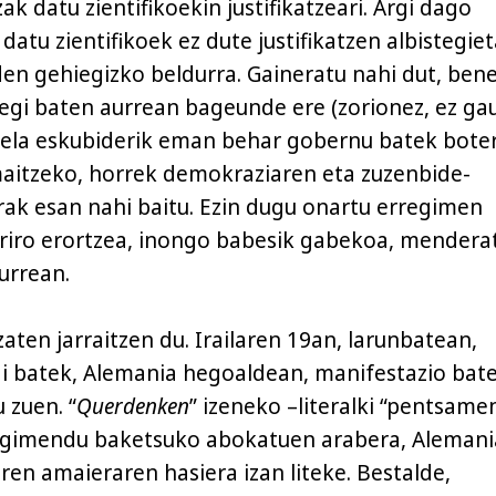
ak datu zientifikoekin justifikatzeari. Argi dago
, datu zientifikoek ez dute justifikatzen albistegie
en gehiegizko beldurra. Gaineratu nahi dut, ben
egi baten aurrean bageunde ere (zorionez, ez ga
eela eskubiderik eman behar gobernu batek bote
aitzeko, horrek demokraziaren eta zuzenbide-
ak esan nahi baitu. Ezin dugu onartu erregimen
riro erortzea, inongo babesik gabekoa, mendera
urrean.
zaten jarraitzen du. Irailaren 19an, larunbatean,
i batek, Alemania hegoaldean, manifestazio bat
 zuen. “
Querdenken
” izeneko –literalki “pentsam
gimendu baketsuko abokatuen arabera, Aleman
ren amaieraren hasiera izan liteke. Bestalde,