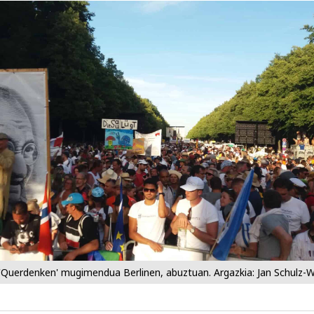
'Querdenken' mugimendua Berlinen, abuztuan. Argazkia: Jan Schulz-W