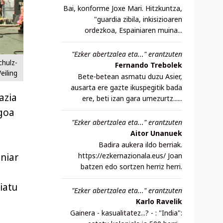
Bai, konforme Joxe Mari. Hitzkuntza,
"guardia zibila, inkisizioaren
ordezkoa, Espainiaren muina...
"Ezker abertzalea eta..." erantzuten
chulz-
Fernando Trebolek
eiling
Bete-betean asmatu duzu Asier,
ausarta ere gazte ikuspegitik bada
azia
ere, beti izan gara umezurtz......
goa
"Ezker abertzalea eta..." erantzuten
Aitor Unanuek
Badira aukera ildo berriak.
niar
https://ezkernazionala.eus/ Joan
batzen edo sortzen herriz herri.
iatu
"Ezker abertzalea eta..." erantzuten
Karlo Ravelik
Gainera - kasualitatez...? - : "India":