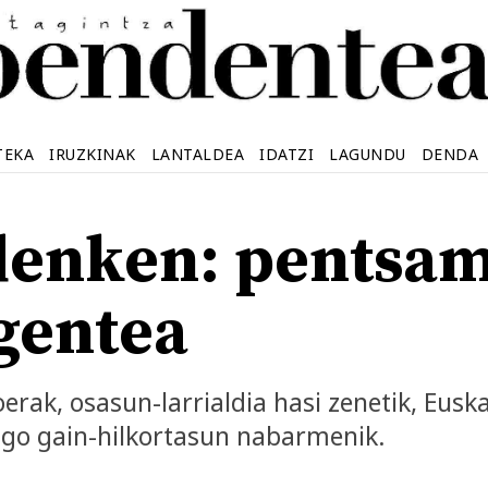
TEKA
IRUZKINAK
LANTALDEA
IDATZI
LAGUNDU
DENDA
denken: pentsa
gentea
rak, osasun-larrialdia hasi zenetik, Eusk
dago gain-hilkortasun nabarmenik.