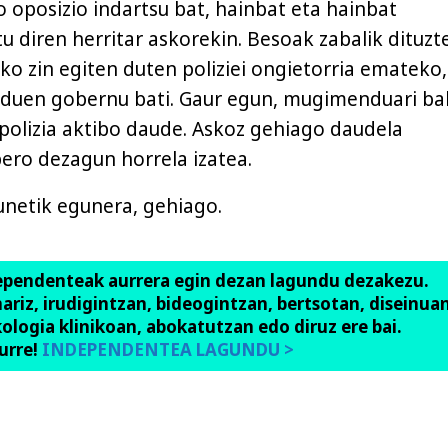
oposizio indartsu bat, hainbat eta hainbat
u diren herritar askorekin. Besoak zabalik dituzt
ko zin egiten duten poliziei ongietorria emateko,
n duen gobernu bati. Gaur egun, mugimenduari b
polizia aktibo daude. Askoz gehiago daudela
ero dezagun horrela izatea.
unetik egunera, gehiago.
ependenteak aurrera egin dezan lagundu dezakezu.
anariz, irudigintzan, bideogintzan, bertsotan, diseinuan
ologia klinikoan, abokatutzan edo diruz ere bai.
urre!
INDEPENDENTEA LAGUNDU >