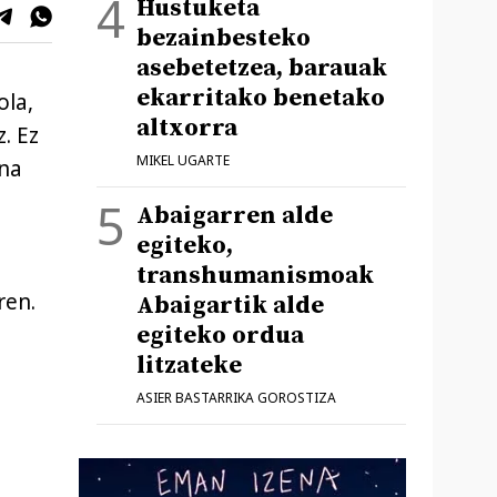
Hustuketa
bezainbesteko
asebetetzea, barauak
ekarritako benetako
ola,
altxorra
z. Ez
MIKEL UGARTE
ina
Abaigarren alde
egiteko,
transhumanismoak
ren.
Abaigartik alde
egiteko ordua
litzateke
ASIER BASTARRIKA GOROSTIZA