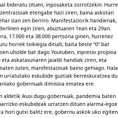
al bideratu zituen, inposaketa zorrotzekin. Hurr
zentrazioak etengabe hazi ziren, baina askotan
ehar izan zen berriro. Manifestaziorik handienak,
Berlinen egin ziren, abuztuaren 1ean eta 29an.
a, 17.000 eta 38.000 pertsona ginen, hurrenez
ru horrek txikiegia dirudi, baita beste “0” bat
eoen uholde bat dago Youtuben, inpresio propioa
 eta askatasunaren jaialdi handiak ziren, eta
maten zuten, manifestazioak baino gehiago. Hala
n urratutako eskubide guztiak berreskuratzea du
aniako gobernuak dimisioa ematea ere.
 aldetik ikusi dugu gobernuak, pandemia baten
inarrizko eskubideak urratzen dituen alarma-egoe
ta hori gutxi balitz ere, gobernu askok uko egiten