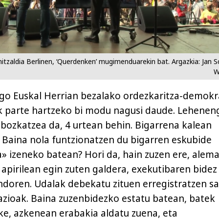
tzaldia Berlinen, ‘Querdenken’ mugimenduarekin bat. Argazkia: Jan S
W
go Euskal Herrian bezalako ordezkaritza-demokr
ek parte hartzeko bi modu nagusi daude. Lehenen
k bozkatzea da, 4 urtean behin. Bigarrena kalean
 Baina nola funtzionatzen du bigarren eskubide
 izeneko batean? Hori da, hain zuzen ere, alema
apirilean egin zuten galdera, exekutibaren bidez
ndoren. Udalak debekatu zituen erregistratzen sa
azioak. Baina zuzenbidezko estatu batean, batek
ake, azkenean erabakia aldatu zuena, eta