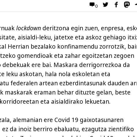
0
rnuak
lockdown
deritzona egin zuen, enpresa, esk
itate, aisialdi-leku, jatetxe eta askoz gehiago itxi
al Herrian bezalako konfinamendu zorrotzik, ba
tzeko gomendioak eta zahar egoitzetan zegoen
o debekuak ere bai. Maskara derrigorrezkoa da
e leku askotan, hala nola eskoletan eta
tatu federalen artean ezberdintasunak dauden ar
k maskarak eraman behar dituzte gelan, beste
 korridoreetan eta aisialdirako lekuetan.
zala, alemanian ere Covid 19 gaixotasunaren
ez da inoiz berriro ebaluatu, ezagutza zientifiko