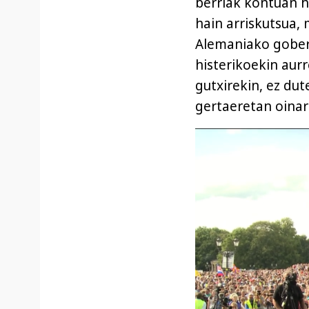
berriak kontuan h
hain arriskutsua,
Alemaniako gober
histerikoekin aur
gutxirekin, ez dut
gertaeretan oinar