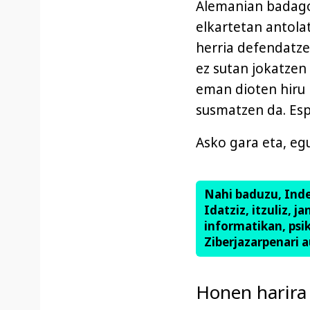
Alemanian badago 
elkartetan antolat
herria defendatze
ez sutan jokatze
eman dioten hiru 
susmatzen da. Esp
Asko gara eta, eg
Nahi baduzu, Ind
Idatziz, itzuliz, j
informatikan, psik
Ziberjazarpenari a
Honen harira