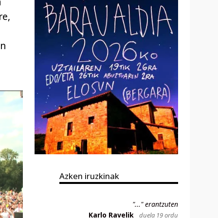
a
re,
en
Azken iruzkinak
"..." erantzuten
Karlo Ravelik
duela 19 ordu