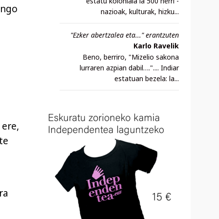
estatu koloniala ia 500 herri -
engo
nazioak, kulturak, hizku...
"Ezker abertzalea eta..." erantzuten
Karlo Ravelik
Beno, berriro, "Mizelio sakona
lurraren azpian dabil….".... Indiar
estatuan bezela: la...
 ere,
te
ra