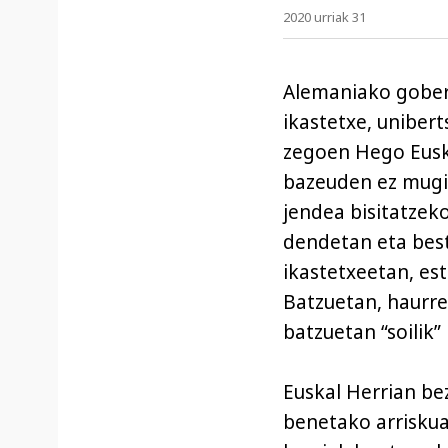
2020 urriak 31
Alemaniako gobe
ikastetxe, uniberts
zegoen Hego Eusk
bazeuden ez mugi
jendea bisitatzek
dendetan eta best
ikastetxeetan, es
Batzuetan, haurre
batzuetan “soilik”
Euskal Herrian be
benetako arriskua 