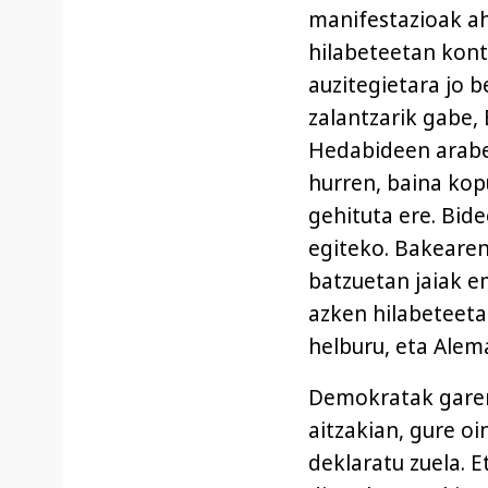
manifestazioak ah
hilabeteetan kont
auzitegietara jo b
zalantzarik gabe, 
Hedabideen araber
hurren, baina kopu
gehituta ere. Bid
egiteko. Bakearen
batzuetan jaiak e
azken hilabeteeta
helburu, eta Alem
Demokratak garen
aitzakian, gure o
deklaratu zuela. E