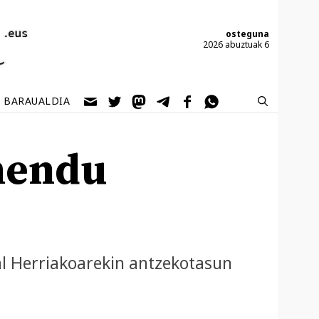
osteguna
2026 abuztuak 6
BARAUALDIA
mendu
al Herriakoarekin antzekotasun