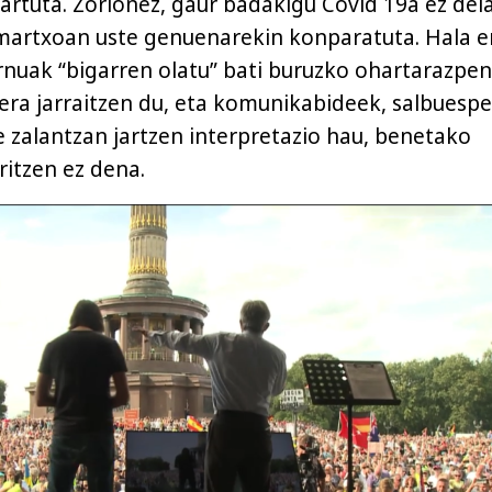
artuta. Zorionez, gaur badakigu Covid 19a ez del
 martxoan uste genuenarekin konparatuta. Hala e
nuak “bigarren olatu” bati buruzko ohartarazpen
rera jarraitzen du, eta komunikabideek, salbuesp
e zalantzan jartzen interpretazio hau, benetako
ritzen ez dena.