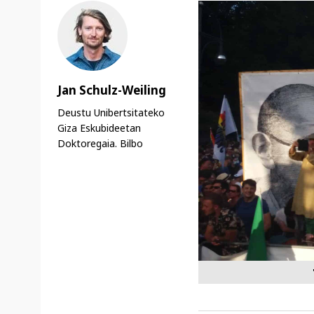
Jan Schulz-Weiling
Deustu Unibertsitateko
Giza Eskubideetan
Doktoregaia. Bilbo