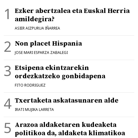
Ezker abertzalea eta Euskal Herria
amildegira?
ASIER AIZPURUA IÑARREA
Non placet Hispania
JOSE MARI ESPARZA ZABALEGI
Etsipena ekintzarekin
ordezkatzeko gonbidapena
FITO RODRIGUEZ
Txertaketa askatasunaren alde
IRATI MUJIKA LARRETA
Arazoa aldaketaren kudeaketa
politikoa da, aldaketa klimatikoa