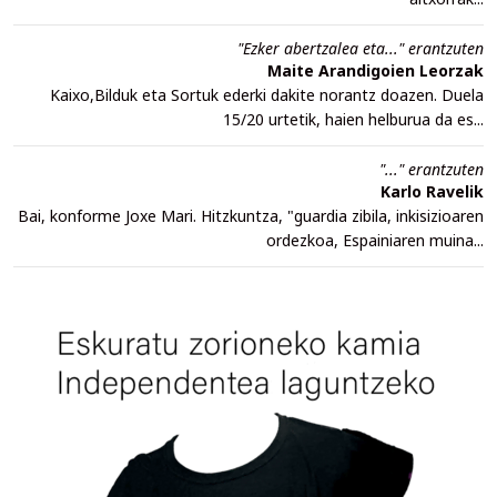
"Ezker abertzalea eta..." erantzuten
Maite Arandigoien Leorzak
Kaixo,Bilduk eta Sortuk ederki dakite norantz doazen. Duela
15/20 urtetik, haien helburua da es...
"..." erantzuten
Karlo Ravelik
Bai, konforme Joxe Mari. Hitzkuntza, "guardia zibila, inkisizioaren
ordezkoa, Espainiaren muina...