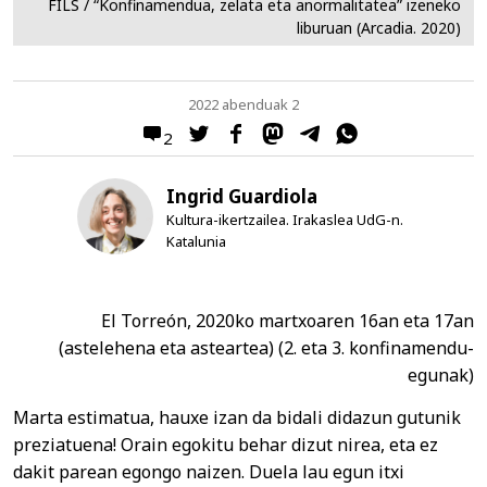
FILS / “Konfinamendua, zelata eta anormalitatea” izeneko
liburuan (Arcadia. 2020)
2022 abenduak 2
2
Ingrid Guardiola
Kultura-ikertzailea. Irakaslea UdG-n.
Katalunia
El Torreón, 2020ko martxoaren 16an eta 17an
(astelehena eta asteartea) (2. eta 3. konfinamendu-
egunak)
Marta estimatua, hauxe izan da bidali didazun gutunik
preziatuena! Orain egokitu behar dizut nirea, eta ez
dakit parean egongo naizen. Duela lau egun itxi