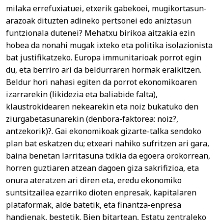
milaka errefuxiatuei, etxerik gabekoei, mugikortasun-
arazoak dituzten adineko pertsonei edo aniztasun
funtzionala dutenei? Mehatxu birikoa aitzakia ezin
hobea da nonahi mugak ixteko eta politika isolazionista
bat justifikatzeko. Europa immunitarioak porrot egin
du, eta berriro ari da beldurraren hormak eraikitzen.
Beldur hori nahasi egiten da porrot ekonomikoaren
izarrarekin (likidezia eta baliabide falta),
klaustrokidearen nekearekin eta noiz bukatuko den
ziurgabetasunarekin (denbora-faktorea: noiz?,
antzekorik)?. Gai ekonomikoak gizarte-talka sendoko
plan bat eskatzen du; etxeari nahiko sufritzen ari gara,
baina benetan larritasuna txikia da egoera orokorrean,
horren guztiaren atzean dagoen giza sakrifizioa, eta
onura ateratzen ari diren eta, eredu ekonomiko
suntsitzailea ezarriko dioten enpresak, kapitalaren
plataformak, alde batetik, eta finantza-enpresa
handienak, bestetik. Bien bitartean, Estatu zentraleko