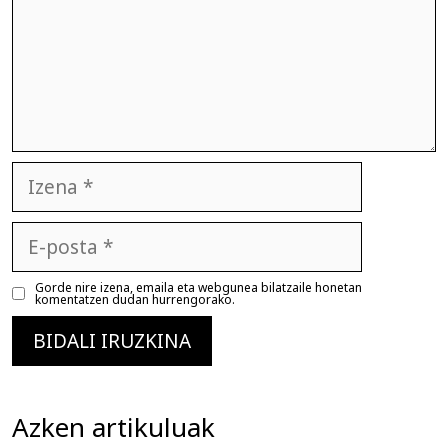
Izena
E-
posta
Gorde nire izena, emaila eta webgunea bilatzaile honetan
komentatzen dudan hurrengorako.
Azken artikuluak