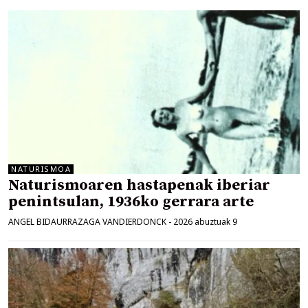
NATURISMOA
Naturismoaren hastapenak iberiar
penintsulan, 1936ko gerrara arte
ANGEL BIDAURRAZAGA VANDIERDONCK
-
2026 abuztuak 9