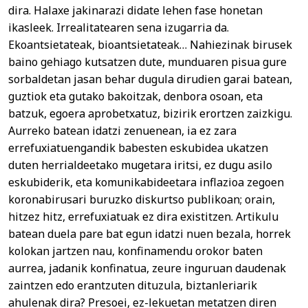
dira. Halaxe jakinarazi didate lehen fase honetan
ikasleek. Irrealitatearen sena izugarria da.
Ekoantsietateak, bioantsietateak… Nahiezinak birusek
baino gehiago kutsatzen dute, munduaren pisua gure
sorbaldetan jasan behar dugula dirudien garai batean,
guztiok eta gutako bakoitzak, denbora osoan, eta
batzuk, egoera aprobetxatuz, bizirik erortzen zaizkigu.
Aurreko batean idatzi zenuenean, ia ez zara
errefuxiatuengandik babesten eskubidea ukatzen
duten herrialdeetako mugetara iritsi, ez dugu asilo
eskubiderik, eta komunikabideetara inflazioa zegoen
koronabirusari buruzko diskurtso publikoan; orain,
hitzez hitz, errefuxiatuak ez dira existitzen. Artikulu
batean duela pare bat egun idatzi nuen bezala, horrek
kolokan jartzen nau, konfinamendu orokor baten
aurrea, jadanik konfinatua, zeure inguruan daudenak
zaintzen edo erantzuten dituzula, biztanleriarik
ahulenak dira? Presoei, ez-lekuetan metatzen diren