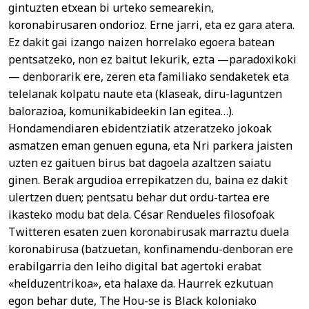
gintuzten etxean bi urteko semearekin,
koronabirusaren ondorioz. Erne jarri, eta ez gara atera.
Ez dakit gai izango naizen horrelako egoera batean
pentsatzeko, non ez baitut lekurik, ezta —paradoxikoki
— denborarik ere, zeren eta familiako sendaketek eta
telelanak kolpatu naute eta (klaseak, diru-laguntzen
balorazioa, komunikabideekin lan egitea…).
Hondamendiaren ebidentziatik atzeratzeko jokoak
asmatzen eman genuen eguna, eta Nri parkera jaisten
uzten ez gaituen birus bat dagoela azaltzen saiatu
ginen. Berak argudioa errepikatzen du, baina ez dakit
ulertzen duen; pentsatu behar dut ordu-tartea ere
ikasteko modu bat dela. César Rendueles filosofoak
Twitteren esaten zuen koronabirusak marraztu duela
koronabirusa (batzuetan, konfinamendu-denboran ere
erabilgarria den leiho digital bat agertoki erabat
«helduzentrikoa», eta halaxe da. Haurrek ezkutuan
egon behar dute, The Hou-se is Black koloniako