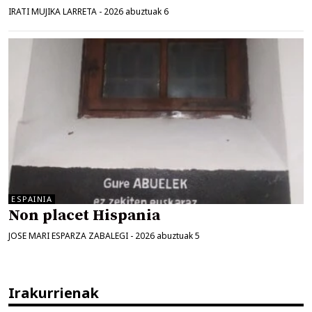
IRATI MUJIKA LARRETA
-
2026 abuztuak 6
ESPAINIA
Non placet Hispania
JOSE MARI ESPARZA ZABALEGI
-
2026 abuztuak 5
Irakurrienak