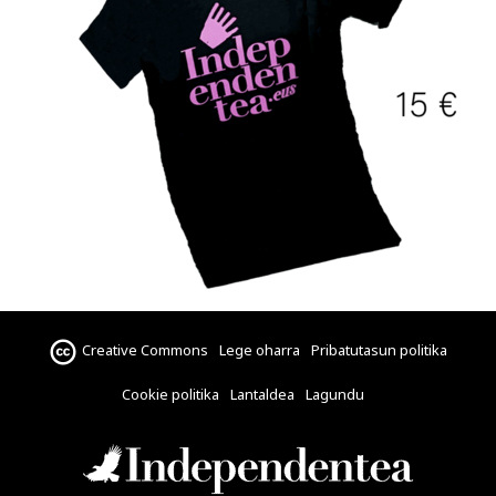
Creative Commons
Lege oharra
Pribatutasun politika
Cookie politika
Lantaldea
Lagundu