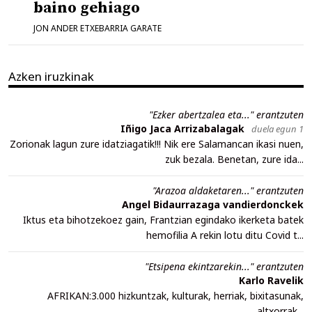
baino gehiago
JON ANDER ETXEBARRIA GARATE
Azken iruzkinak
"Ezker abertzalea eta..." erantzuten
Iñigo Jaca Arrizabalagak
duela egun 1
Zorionak lagun zure idatziagatik!!! Nik ere Salamancan ikasi nuen,
zuk bezala. Benetan, zure ida...
"Arazoa aldaketaren..." erantzuten
Angel Bidaurrazaga vandierdonckek
Iktus eta bihotzekoez gain, Frantzian egindako ikerketa batek
hemofilia A rekin lotu ditu Covid t...
"Etsipena ekintzarekin..." erantzuten
Karlo Ravelik
AFRIKAN:3.000 hizkuntzak, kulturak, herriak, bixitasunak,
altxorrak...