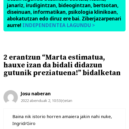
janariz, irudigintzan, bideogintzan, bertsotan,
diseinuan, informatikan, psikologia klinikoan,
abokatutzan edo diruz ere bai. Ziberjazarpenari
aurre!
INDEPENDENTEA LAGUNDU >
2 erantzun “Marta estimatua,
hauxe izan da bidali didazun
gutunik preziatuena!” bidalketan
Josu naberan
2022 abenduak 2, 10:53(r)etan
Baina nik istorio horren amaiera jakin nahi nuke,
Ingrid/Giro