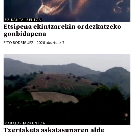
EZ KANTA, BELTZA
Etsipena ekintzarekin ordezkatzeko
gonbidapena
FITO RODRIGUEZ
-
2026 abuztuak 7
KABALA-HAZKUNTZA
Txertaketa askatasunaren alde