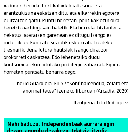
«adimen heroiko bertikala»k leialtasuna eta
erantzukizuna eskatzen ditu, eta elkarrekin egotera
bultzatzen gaitu. Puntu horretan, politikak ezin dira
bereizi coaching-saio batetik. Eta horrela, biztanleria
nekatuz, ateratzen garenean ez ditugu izango ez
indarrik, ez kontratu sozialik eskatu ahal izateko
tresnarik, dena lotura hautsiak izango dira, zor
orokorretik askatzea. Edo lehenetsiko dugu
kontsumoarekin lotutako pribilegio zaharrak. Egoera
horretan pentsatu beharra dago.
Ingrid Guardiola, FILS / “Konfinamendua, zelata eta
anormalitatea” izeneko liburuan (Arcadia. 2020)
Itzulpena: Fito Rodriguez
Nahi baduzu, Independenteak aurrera egin
dezan lagundu dezakezu. Idatziz, itzuliz,