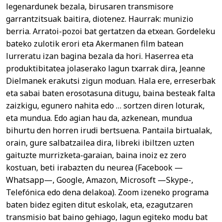
legenardunek bezala, birusaren transmisore
garrantzitsuak baitira, diotenez. Haurrak: munizio
berria. Arratoi-pozoi bat gertatzen da etxean. Gordeleku
bateko zulotik erori eta Akermanen film batean
lurreratu izan bagina bezala da hori. Haserrea eta
produktibitatea jolaserako lagun txarrak dira, Jeanne
Dielmanek erakutsi zigun moduan. Hala ere, erreserbak
eta sabai baten erosotasuna ditugu, baina besteak falta
zaizkigu, egunero nahita edo … sortzen diren loturak,
eta mundua. Edo agian hau da, azkenean, mundua
bihurtu den horren irudi bertsuena. Pantaila birtualak,
orain, gure salbatzailea dira, libreki ibiltzen uzten
gaituzte murrizketa-garaian, baina inoiz ez zero
kostuan, beti irabazten du neurea (Facebook —
Whatsapp—, Google, Amazon, Microsoft —Skype-,
Telefónica edo dena delakoa). Zoom izeneko programa
baten bidez egiten ditut eskolak, eta, ezagutzaren
transmisio bat baino gehiago, lagun egiteko modu bat