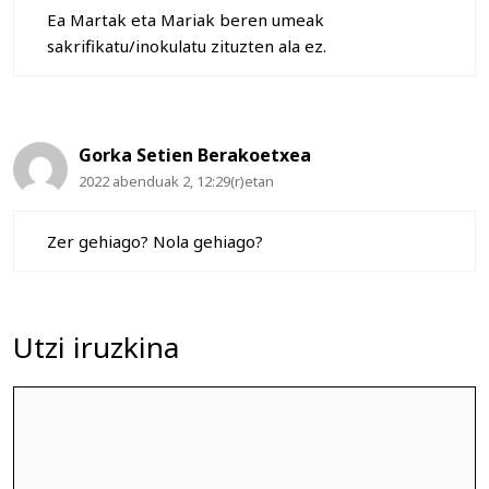
Ea Martak eta Mariak beren umeak
sakrifikatu/inokulatu zituzten ala ez.
Gorka Setien Berakoetxea
2022 abenduak 2, 12:29(r)etan
Zer gehiago? Nola gehiago?
Utzi iruzkina
Iruzkina