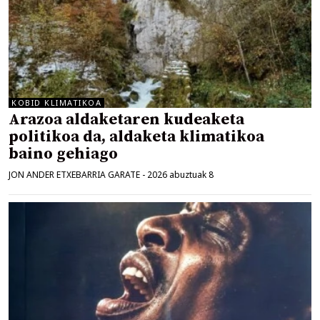
KOBID KLIMATIKOA
Arazoa aldaketaren kudeaketa
politikoa da, aldaketa klimatikoa
baino gehiago
JON ANDER ETXEBARRIA GARATE
-
2026 abuztuak 8