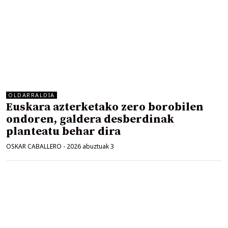
OLDARRALDIA
Euskara azterketako zero borobilen
ondoren, galdera desberdinak
planteatu behar dira
OSKAR CABALLERO
-
2026 abuztuak 3