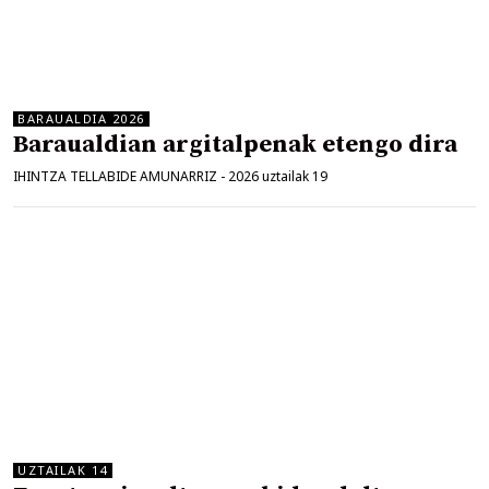
BARAUALDIA 2026
Baraualdian argitalpenak etengo dira
IHINTZA TELLABIDE AMUNARRIZ
-
2026 uztailak 19
UZTAILAK 14