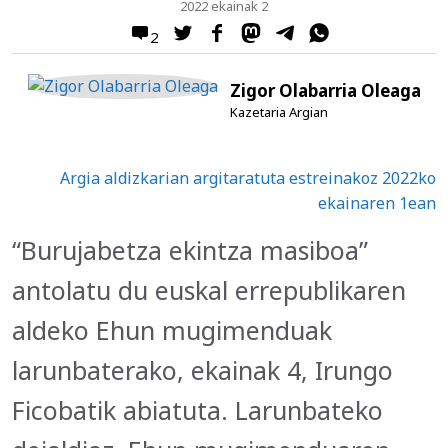
2022 ekainak 2
2
Zigor Olabarria Oleaga
Kazetaria Argian
Argia aldizkarian argitaratuta estreinakoz 2022ko
ekainaren 1ean
“Burujabetza ekintza masiboa”
antolatu du euskal errepublikaren
aldeko Ehun mugimenduak
larunbaterako, ekainak 4, Irungo
Ficobatik abiatuta. Larunbateko