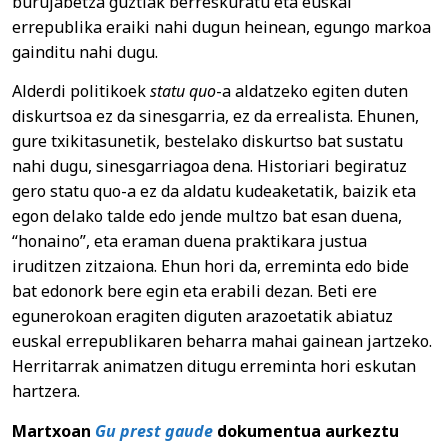
burujabetza guztiak berreskuratu eta euskal
errepublika eraiki nahi dugun heinean, egungo markoa
gainditu nahi dugu.
Alderdi politikoek
statu quo
-a aldatzeko egiten duten
diskurtsoa ez da sinesgarria, ez da errealista. Ehunen,
gure txikitasunetik, bestelako diskurtso bat sustatu
nahi dugu, sinesgarriagoa dena. Historiari begiratuz
gero statu quo-a ez da aldatu kudeaketatik, baizik eta
egon delako talde edo jende multzo bat esan duena,
“honaino”, eta eraman duena praktikara justua
iruditzen zitzaiona. Ehun hori da, erreminta edo bide
bat edonork bere egin eta erabili dezan. Beti ere
egunerokoan eragiten diguten arazoetatik abiatuz
euskal errepublikaren beharra mahai gainean jartzeko.
Herritarrak animatzen ditugu erreminta hori eskutan
hartzera.
Martxoan
Gu prest gaude
dokumentua aurkeztu