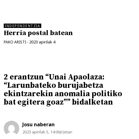
INDEPENDENTZIA
Herria postal batean
2023 apirilak 4
PAKO ARISTI
-
2 erantzun “Unai Apaolaza:
“Larunbateko burujabetza
ekintzarekin anomalia politiko
bat egitera goaz”” bidalketan
Josu naberan
2023 apirilak 5, 14:06(r)etan