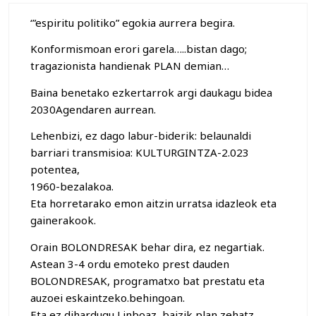
‘”espiritu politiko” egokia aurrera begira.
Konformismoan erori garela…..bistan dago;
tragazionista handienak PLAN demian…
Baina benetako ezkertarrok argi daukagu bidea
2030Agendaren aurrean.
Lehenbizi, ez dago labur-biderik: belaunaldi
barriari transmisioa: KULTURGINTZA-2.023
potentea,
1960-bezalakoa.
Eta horretarako emon aitzin urratsa idazleok eta
gainerakook.
Orain BOLONDRESAK behar dira, ez negartiak.
Astean 3-4 ordu emoteko prest dauden
BOLONDRESAK, programatxo bat prestatu eta
auzoei eskaintzeko.behingoan.
Eta ez dihardugu Linboaz, baizik plan zehatz