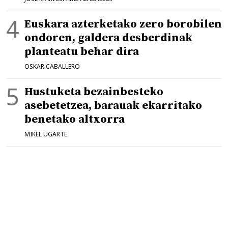
Euskara azterketako zero borobilen
ondoren, galdera desberdinak
planteatu behar dira
OSKAR CABALLERO
Hustuketa bezainbesteko
asebetetzea, barauak ekarritako
benetako altxorra
MIKEL UGARTE