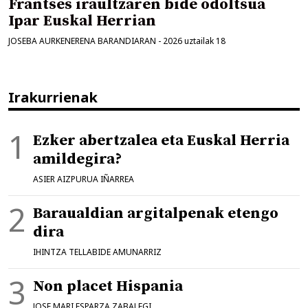
Frantses iraultzaren bide odoltsua
Ipar Euskal Herrian
JOSEBA AURKENERENA BARANDIARAN
-
2026 uztailak 18
Irakurrienak
Ezker abertzalea eta Euskal Herria
amildegira?
ASIER AIZPURUA IÑARREA
Baraualdian argitalpenak etengo
dira
IHINTZA TELLABIDE AMUNARRIZ
Non placet Hispania
JOSE MARI ESPARZA ZABALEGI