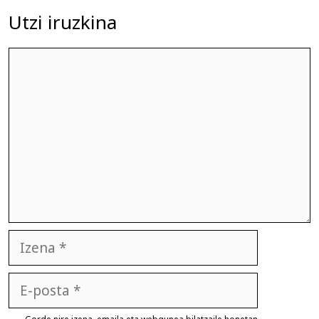
Utzi iruzkina
Iruzkina
Izena
E-
posta