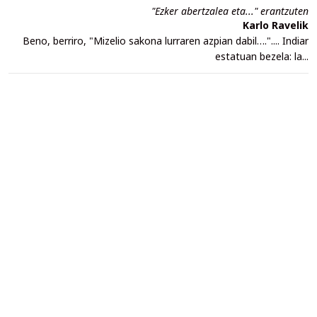
"Ezker abertzalea eta..." erantzuten
Karlo Ravelik
Beno, berriro, "Mizelio sakona lurraren azpian dabil….".... Indiar
estatuan bezela: la...