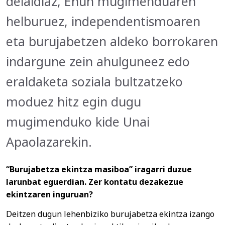
deialdiaz, Ehun mugimenduaren
helburuez, independentismoaren
eta burujabetzen aldeko borrokaren
indargune zein ahulguneez edo
eraldaketa soziala bultzatzeko
moduez hitz egin dugu
mugimenduko kide Unai
Apaolazarekin.
“Burujabetza ekintza masiboa” iragarri duzue
larunbat eguerdian. Zer kontatu dezakezue
ekintzaren inguruan?
Deitzen dugun lehenbiziko burujabetza ekintza izango