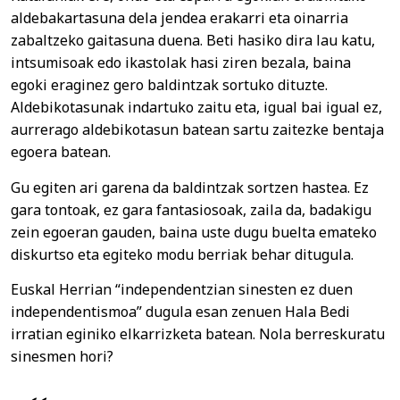
aldebakartasuna dela jendea erakarri eta oinarria
zabaltzeko gaitasuna duena. Beti hasiko dira lau katu,
intsumisoak edo ikastolak hasi ziren bezala, baina
egoki eraginez gero baldintzak sortuko dituzte.
Aldebikotasunak indartuko zaitu eta, igual bai igual ez,
aurrerago aldebikotasun batean sartu zaitezke bentaja
egoera batean.
Gu egiten ari garena da baldintzak sortzen hastea. Ez
gara tontoak, ez gara fantasiosoak, zaila da, badakigu
zein egoeran gauden, baina uste dugu buelta emateko
diskurtso eta egiteko modu berriak behar ditugula.
Euskal Herrian “independentzian sinesten ez duen
independentismoa” dugula esan zenuen Hala Bedi
irratian eginiko elkarrizketa batean. Nola berreskuratu
sinesmen hori?