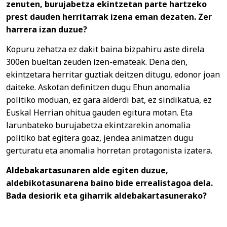
zenuten, burujabetza ekintzetan parte hartzeko
prest dauden herritarrak izena eman dezaten. Zer
harrera izan duzue?
Kopuru zehatza ez dakit baina bizpahiru aste direla
300en bueltan zeuden izen-emateak. Dena den,
ekintzetara herritar guztiak deitzen ditugu, edonor joan
daiteke. Askotan definitzen dugu Ehun anomalia
politiko moduan, ez gara alderdi bat, ez sindikatua, ez
Euskal Herrian ohitua gauden egitura motan. Eta
larunbateko burujabetza ekintzarekin anomalia
politiko bat egitera goaz, jendea animatzen dugu
gerturatu eta anomalia horretan protagonista izatera.
Aldebakartasunaren alde egiten duzue,
aldebikotasunarena baino bide errealistagoa dela.
Bada desiorik eta giharrik aldebakartasunerako?