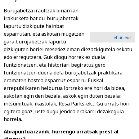
Burujabetza iraultzak oinarrian
irakurketa bat du: burujabetzak
lapurtu dizkigute hainbat
esparrutan, eta askotan mugatzen
ehun.eus
gara burujabetzak lapurtu
dizkiguten horiei mesedez eman diezazkigutela eskatu
edo erregutzera. Guk diogu horrek ez duela
funtzionatzen, eta historiari begiratuz gero
funtzionatzen duena dela burujabetzak praktikara
eramaten hastea esparruz esparru. Euskal
errepublikaren helburua lortzeko ere hori da bidea,
askotan egin den bezala, askok egin duten bezala:
intsumituak, ikastolak, Rosa Parks-ek… Gu urrats hori
egitera goaz, uste dugu jendea erakarri dezakegula
horrela.
Abiapuntua izanik, hurrengo urratsak prest al