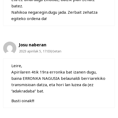
batez.
Nahikoa negar.egin.dugu jada. Zerbait zehatza
egiteko ordena da!
Josu naberan
2023 apirilak 5, 17:03(r)etan
Leire,
Apirilaren 4tik 19ra erronka bat izanen dugu,
baina ERRONKA NAGUSIA belaunaldi berriarekiko
transmisioan datza, eta hori lan luzea da (ez
“adakradaba” bat.
Busti oinak!!!