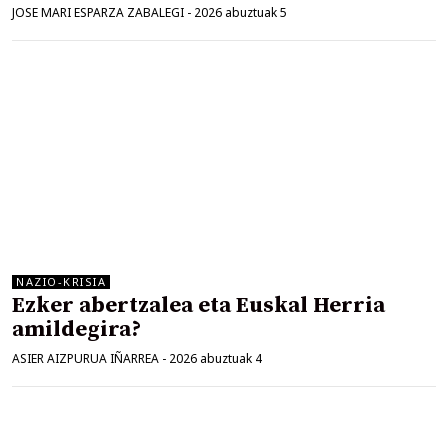
JOSE MARI ESPARZA ZABALEGI
-
2026 abuztuak 5
NAZIO-KRISIA
Ezker abertzalea eta Euskal Herria
amildegira?
ASIER AIZPURUA IÑARREA
-
2026 abuztuak 4