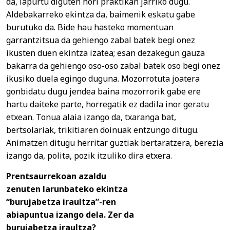
da, lapurtu diguten hori praktikan jarriko dugu.
Aldebakarreko ekintza da, baimenik eskatu gabe
burutuko da. Bide hau hasteko momentuan
garrantzitsua da gehiengo zabal batek begi onez
ikusten duen ekintza izatea; esan dezakegun gauza
bakarra da gehiengo oso-oso zabal batek oso begi onez
ikusiko duela egingo duguna. Mozorrotuta joatera
gonbidatu dugu jendea baina mozorrorik gabe ere
hartu daiteke parte, horregatik ez dadila inor geratu
etxean. Tonua alaia izango da, txaranga bat,
bertsolariak, trikitiaren doinuak entzungo ditugu.
Animatzen ditugu herritar guztiak bertaratzera, berezia
izango da, polita, pozik itzuliko dira etxera.
Prentsaurrekoan azaldu
zenuten larunbateko ekintza
“burujabetza iraultza”-ren
abiapuntua izango dela. Zer da
burujabetza iraultza?