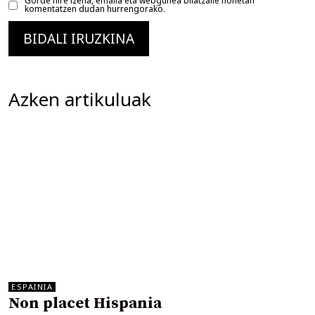
Gorde nire izena, emaila eta webgunea bilatzaile honetan
komentatzen dudan hurrengorako.
Azken artikuluak
ESPAINIA
Non placet Hispania