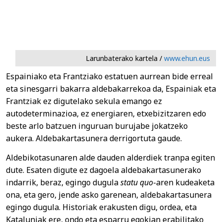
Larunbaterako kartela /
www.ehun.eus
Espainiako eta Frantziako estatuen aurrean bide erreal
eta sinesgarri bakarra aldebakarrekoa da, Espainiak eta
Frantziak ez digutelako sekula emango ez
autodeterminazioa, ez energiaren, etxebizitzaren edo
beste arlo batzuen inguruan burujabe jokatzeko
aukera. Aldebakartasunera derrigortuta gaude.
Aldebikotasunaren alde dauden alderdiek tranpa egiten
dute. Esaten digute ez dagoela aldebakartasunerako
indarrik, beraz, egingo dugula
statu
quo
-aren kudeaketa
ona, eta gero, jende asko garenean, aldebakartasunera
egingo dugula. Historiak erakusten digu, ordea, eta
Kataluniak ere, ondo eta esparru egokian erabilitako