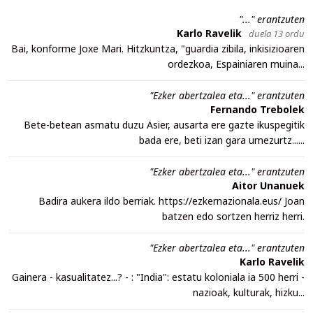
"..." erantzuten
Karlo Ravelik
duela 13 ordu
Bai, konforme Joxe Mari. Hitzkuntza, "guardia zibila, inkisizioaren
ordezkoa, Espainiaren muina...
"Ezker abertzalea eta..." erantzuten
Fernando Trebolek
Bete-betean asmatu duzu Asier, ausarta ere gazte ikuspegitik
bada ere, beti izan gara umezurtz......
"Ezker abertzalea eta..." erantzuten
Aitor Unanuek
Badira aukera ildo berriak. https://ezkernazionala.eus/ Joan
batzen edo sortzen herriz herri.
"Ezker abertzalea eta..." erantzuten
Karlo Ravelik
Gainera - kasualitatez...? - : "India": estatu koloniala ia 500 herri -
nazioak, kulturak, hizku...