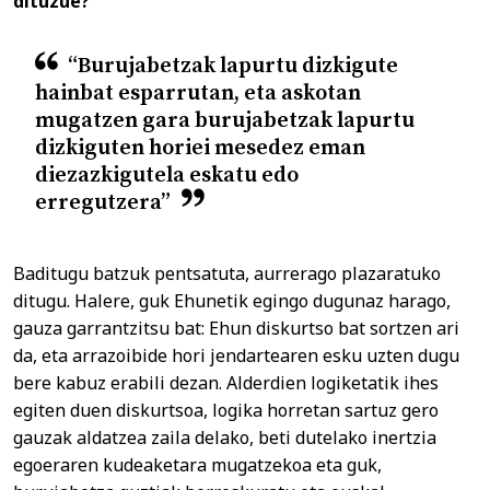
dituzue?
“Burujabetzak lapurtu dizkigute
hainbat esparrutan, eta askotan
mugatzen gara burujabetzak lapurtu
dizkiguten horiei mesedez eman
diezazkigutela eskatu edo
erregutzera”
Baditugu batzuk pentsatuta, aurrerago plazaratuko
ditugu. Halere, guk Ehunetik egingo dugunaz harago,
gauza garrantzitsu bat: Ehun diskurtso bat sortzen ari
da, eta arrazoibide hori jendartearen esku uzten dugu
bere kabuz erabili dezan. Alderdien logiketatik ihes
egiten duen diskurtsoa, logika horretan sartuz gero
gauzak aldatzea zaila delako, beti dutelako inertzia
egoeraren kudeaketara mugatzekoa eta guk,