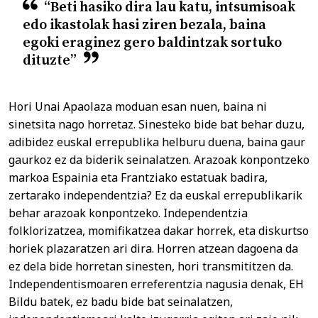
“Beti hasiko dira lau katu, intsumisoak
edo ikastolak hasi ziren bezala, baina
egoki eraginez gero baldintzak sortuko
dituzte”
Hori Unai Apaolaza moduan esan nuen, baina ni
sinetsita nago horretaz. Sinesteko bide bat behar duzu,
adibidez euskal errepublika helburu duena, baina gaur
gaurkoz ez da biderik seinalatzen. Arazoak konpontzeko
markoa Espainia eta Frantziako estatuak badira,
zertarako independentzia? Ez da euskal errepublikarik
behar arazoak konpontzeko. Independentzia
folklorizatzea, momifikatzea dakar horrek, eta diskurtso
horiek plazaratzen ari dira. Horren atzean dagoena da
ez dela bide horretan sinesten, hori transmititzen da.
Independentismoaren erreferentzia nagusia denak, EH
Bildu batek, ez badu bide bat seinalatzen,