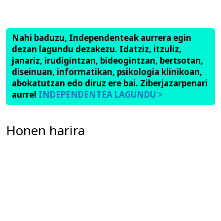
Nahi baduzu, Independenteak aurrera egin
dezan lagundu dezakezu. Idatziz, itzuliz,
janariz, irudigintzan, bideogintzan, bertsotan,
diseinuan, informatikan, psikologia klinikoan,
abokatutzan edo diruz ere bai. Ziberjazarpenari
aurre!
INDEPENDENTEA LAGUNDU >
Honen harira