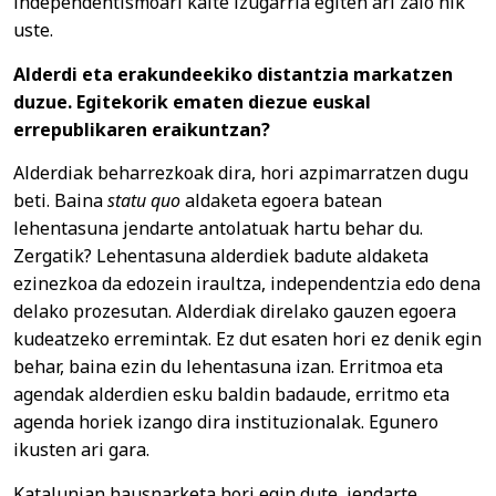
independentismoari kalte izugarria egiten ari zaio nik
uste.
Alderdi eta erakundeekiko distantzia markatzen
duzue. Egitekorik ematen diezue euskal
errepublikaren eraikuntzan?
Alderdiak beharrezkoak dira, hori azpimarratzen dugu
beti. Baina
statu quo
aldaketa egoera batean
lehentasuna jendarte antolatuak hartu behar du.
Zergatik? Lehentasuna alderdiek badute aldaketa
ezinezkoa da edozein iraultza, independentzia edo dena
delako prozesutan. Alderdiak direlako gauzen egoera
kudeatzeko erremintak. Ez dut esaten hori ez denik egin
behar, baina ezin du lehentasuna izan. Erritmoa eta
agendak alderdien esku baldin badaude, erritmo eta
agenda horiek izango dira instituzionalak. Egunero
ikusten ari gara.
Katalunian hausnarketa hori egin dute, jendarte