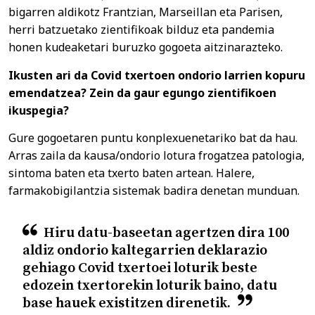
bigarren aldikotz Frantzian, Marseillan eta Parisen,
herri batzuetako zientifikoak bilduz eta pandemia
honen kudeaketari buruzko gogoeta aitzinarazteko.
Ikusten ari da Covid txertoen ondorio larrien kopuru
emendatzea? Zein da gaur egungo zientifikoen
ikuspegia?
Gure gogoetaren puntu konplexuenetariko bat da hau.
Arras zaila da kausa/ondorio lotura frogatzea patologia,
sintoma baten eta txerto baten artean. Halere,
farmakobigilantzia sistemak badira denetan munduan.
Hiru datu-baseetan agertzen dira 100
aldiz ondorio kaltegarrien deklarazio
gehiago Covid txertoei loturik beste
edozein txertorekin loturik baino, datu
base hauek existitzen direnetik.