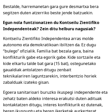
Bestalde, harremanetan gara gure desmartxa bera
segitzen duten atzerriko beste jende batzuekin.
Egun nola funtzionatzen du Kontseilu Zientifiko
Independenteak? Zein ditu helburu nagusiak?
Kontseilu Zientifiko Independentea arras molde
autonomo eta demokratikoan ibiltzen da. Ez dugu
“bulego” ofizialik. Familia bat bezala gara, baina
konflikturik gabe eta egorik gabe. Kide sortzaile eta
kide elkartu talde bat gara (15 bat), ostegunetako
gaualdiak antolatzen ditugu zenbait
teknikalariren laguntzarekin, interbentzio horiek
zabalduak izateko gisan.
Egoera sanitarioari buruzko ikuspegi independente eta
zehatz baten aldeko interesa erakutsi duten adituak
kontaktatzen ditugu, interes konflikturik ez dutenak,
beren ikuspuntu eta beren ikerketak aurkezterat