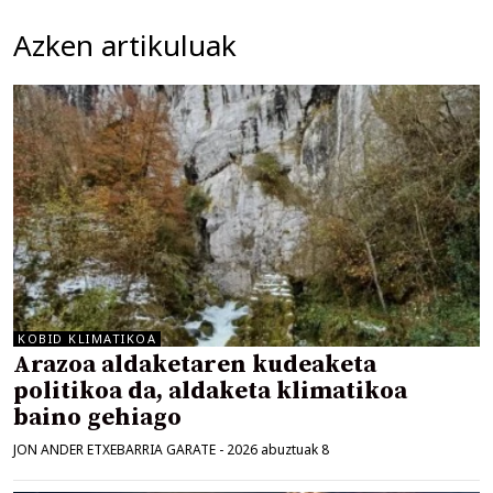
Azken artikuluak
KOBID KLIMATIKOA
Arazoa aldaketaren kudeaketa
politikoa da, aldaketa klimatikoa
baino gehiago
JON ANDER ETXEBARRIA GARATE
-
2026 abuztuak 8