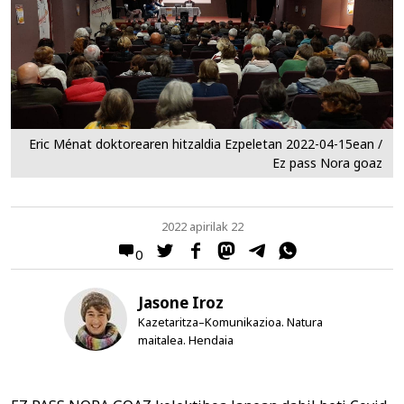
Eric Ménat doktorearen hitzaldia Ezpeletan 2022-04-15ean /
Ez pass Nora goaz
2022 apirilak 22
0
Jasone Iroz
Kazetaritza–Komunikazioa. Natura
maitalea. Hendaia