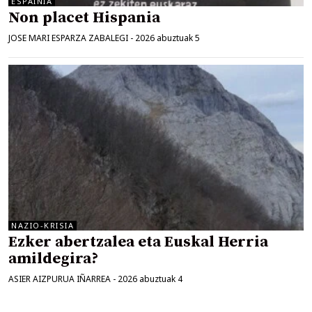
ESPAINIA
Non placet Hispania
JOSE MARI ESPARZA ZABALEGI
-
2026 abuztuak 5
NAZIO-KRISIA
Ezker abertzalea eta Euskal Herria
amildegira?
ASIER AIZPURUA IÑARREA
-
2026 abuztuak 4