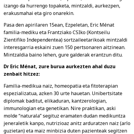
izango da hurrengo topaketa, mintzaldi, aurkezpen,
erakusmahai eta giro onarekin.
Pasa den apirilaren 15ean, Ezpeletan, Eric Ménat
familia-mediku eta Frantziako CSIko (Kontseilu
Zientifiko Independentea) sortzaileetarikoak mintzaldi
interesgarria eskaini zuen 150 pertsonaren aitzinean.
Mintzaldia baino lehen, gure galderak erantzun ditu.
Dr Eric Ménat, zure burua aurkezten ahal duzu
zenbait hitzez:
Familia-medikua naiz, homeopatia eta fitoterapian
espezializatua, azken 30 urte hauetan. Unibertsitate
diplomak baditut, elikaduran, kantzerologian,
immunologian eta genetikan. Nire praktikan, aski
molde “naturala” segituz eramaten dudan medikuntza
jeneraletik kanpo, nutrizioaz anitz arduratzen naiz (arlo
guzietan) eta maiz minbizia duten pazienteak segitzen