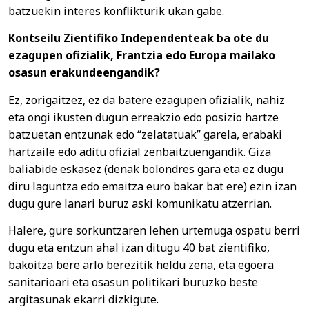
batzuekin interes konflikturik ukan gabe.
Kontseilu Zientifiko Independenteak ba ote du
ezagupen ofizialik, Frantzia edo Europa mailako
osasun erakundeengandik?
Ez, zorigaitzez, ez da batere ezagupen ofizialik, nahiz
eta ongi ikusten dugun erreakzio edo posizio hartze
batzuetan entzunak edo “zelatatuak” garela, erabaki
hartzaile edo aditu ofizial zenbaitzuengandik. Giza
baliabide eskasez (denak bolondres gara eta ez dugu
diru laguntza edo emaitza euro bakar bat ere) ezin izan
dugu gure lanari buruz aski komunikatu atzerrian.
Halere, gure sorkuntzaren lehen urtemuga ospatu berri
dugu eta entzun ahal izan ditugu 40 bat zientifiko,
bakoitza bere arlo berezitik heldu zena, eta egoera
sanitarioari eta osasun politikari buruzko beste
argitasunak ekarri dizkigute.