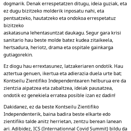
dogmarik. Denak errespetatzen ditugu, ideia guziak, eta
ez dugu bizitzeko molderik inposatu nahi, eta
pentsatzeko, hautatzeko eta ondokoa errespetatuz
bizitzeko
askatasuna lehentasuntzat daukagu. Segur gara krisi
sanitario hau beste molde batez kudea zitaikeela,
hertsadura, heriotz, drama eta ospitale gainkarga
gutiagorekin.
Ez diogu hau errextasunez, latzakeriaren ondotik. Hau
aztertua genuen, ikertua eta adierazia duela urte bat;
Kontseilu Zientifiko Independentearen helburua ere da
zientzia aipatzea eta zabaltzea, ideiak pausatzea,
ondotik ez genekiela erratea posible izan ez dadin!
Dakidanez, ez da beste Kontseilu Zientifiko
Independenterik, baina badira beste elkarte edo
zientifiko talde anitz herrietan, zentzu berean lanean
ari. Adibidez, ICS (Internationnal Covid Summit) bildu da