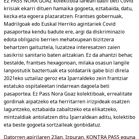
EZ PASS NORA GOAZ kolektiboa lanean dabil beti Covid
krisiak ekarri dituen hamaika gogoeta, eztabaida, datu,
kezka eta egoera plazaratzen. Frantses gobernuak,
Madrilgoak edo Euskal Herriko agintariek Covid
pasaportea kendu badute ere, argi da diskriminazio
edota obligazio berrien mehatxupean bizitzera
behartzen gaituztela, luzatzea interesatzen zaien
sasikrisi sanitario baten aitzakian. Ez da ahantzi behar,
bestalde, frantses hexagonoan, milaka osasun langile
lanpostutik baztertuak eta soldatarik gabe bizi direla
2021eko uztailaz geroz eta Iparraldeko zein frantziar
estatuko ospitaleetan indarrean dagoela beti
pasaportea. Ez Pass Nora Goaz kolektiboak, errealitate
gordinak aipatzeko eta herritarren irizpideak osatzen
laguntzeko, eztabaida zabaltzeko eta elikatzeko,
mintzaldiak antolatzen ditu Iparraldean aditu, kolektibo
eta beste gogoeta sortzaileak gonbidatuz.
Datorren apirilaren 23an, Izpuran, KONTRA PASS eguna