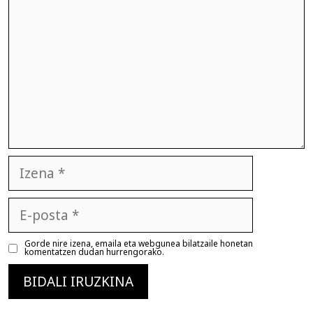
Izena
E-
posta
Gorde nire izena, emaila eta webgunea bilatzaile honetan
komentatzen dudan hurrengorako.