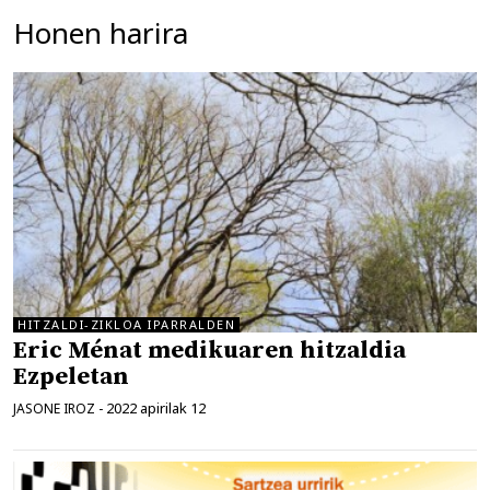
Honen harira
HITZALDI-ZIKLOA IPARRALDEN
Eric Ménat medikuaren hitzaldia
Ezpeletan
2022 apirilak 12
JASONE IROZ
-