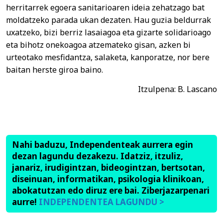
herritarrek egoera sanitarioaren ideia zehatzago bat
moldatzeko parada ukan dezaten. Hau guzia beldurrak
uxatzeko, bizi berriz lasaiagoa eta gizarte solidarioago
eta bihotz onekoagoa atzemateko gisan, azken bi
urteotako mesfidantza, salaketa, kanporatze, nor bere
baitan herste giroa baino.
Itzulpena: B. Lascano
Nahi baduzu, Independenteak aurrera egin
dezan lagundu dezakezu. Idatziz, itzuliz,
janariz, irudigintzan, bideogintzan, bertsotan,
diseinuan, informatikan, psikologia klinikoan,
abokatutzan edo diruz ere bai. Ziberjazarpenari
aurre!
INDEPENDENTEA LAGUNDU >