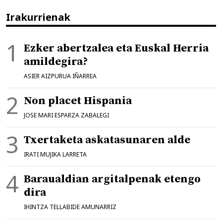
Irakurrienak
Ezker abertzalea eta Euskal Herria
amildegira?
ASIER AIZPURUA IÑARREA
Non placet Hispania
JOSE MARI ESPARZA ZABALEGI
Txertaketa askatasunaren alde
IRATI MUJIKA LARRETA
Baraualdian argitalpenak etengo
dira
IHINTZA TELLABIDE AMUNARRIZ