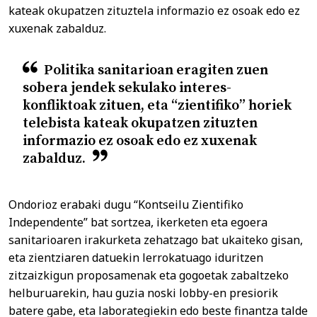
kateak okupatzen zituztela informazio ez osoak edo ez
xuxenak zabalduz.
Politika sanitarioan eragiten zuen
sobera jendek sekulako interes-
konfliktoak zituen, eta “zientifiko” horiek
telebista kateak okupatzen zituzten
informazio ez osoak edo ez xuxenak
zabalduz.
Ondorioz erabaki dugu “Kontseilu Zientifiko
Independente” bat sortzea, ikerketen eta egoera
sanitarioaren irakurketa zehatzago bat ukaiteko gisan,
eta zientziaren datuekin lerrokatuago iduritzen
zitzaizkigun proposamenak eta gogoetak zabaltzeko
helburuarekin, hau guzia noski lobby-en presiorik
batere gabe, eta laborategiekin edo beste finantza talde