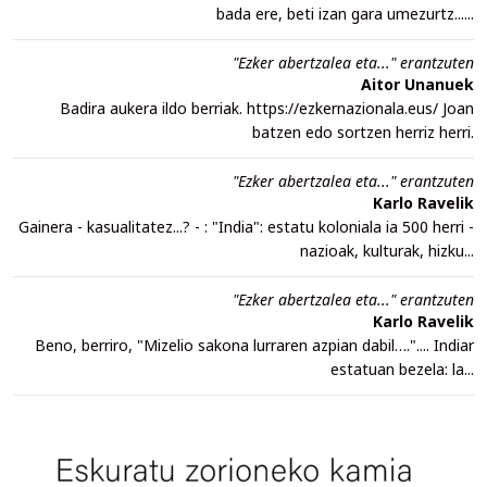
bada ere, beti izan gara umezurtz......
"Ezker abertzalea eta..." erantzuten
Aitor Unanuek
Badira aukera ildo berriak. https://ezkernazionala.eus/ Joan
batzen edo sortzen herriz herri.
"Ezker abertzalea eta..." erantzuten
Karlo Ravelik
Gainera - kasualitatez...? - : "India": estatu koloniala ia 500 herri -
nazioak, kulturak, hizku...
"Ezker abertzalea eta..." erantzuten
Karlo Ravelik
Beno, berriro, "Mizelio sakona lurraren azpian dabil….".... Indiar
estatuan bezela: la...