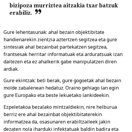
bizipoza murriztea aitzakia txar batzuk
erabiliz.
Gure lehentasunak: ahal bezain objektibitate
handienarekin zientzia aztertzen segitzea eta gure
sintesiak ahal bezainbat partekatzen segitzea,
frantsesak herritar informatuak eta arduratsuak izan
daitezen eta ez ahalkerik gabe manipulatzen diren
ardiak.
Gure ekintzak: beti berak, gure gogoetak ahal bezain
molde zabalenean hedatuz. Oraino gehiago lan egin
gure Europako eta beste lekuetako lankideekin.
Ezpeletakoa bezalako mintzaldiekin, nire helburua
berriz ere ahal bezainbat objektibitaterekin
informatzea da, osasunaren erabiltzaileek jakin
dezaten nola iharduki infektatuak baldin badira eta