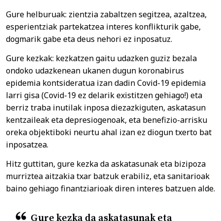
Gure helburuak: zientzia zabaltzen segitzea, azaltzea,
esperientziak partekatzea interes konflikturik gabe,
dogmarik gabe eta deus nehori ez inposatuz.
Gure kezkak: kezkatzen gaitu udazken guziz bezala
ondoko udazkenean ukanen dugun koronabirus
epidemia kontsideratua izan dadin Covid-19 epidemia
larri gisa (Covid-19 ez delarik existitzen gehiago!) eta
berriz traba inutilak inposa diezazkiguten, askatasun
kentzaileak eta depresiogenoak, eta benefizio-arrisku
oreka objektiboki neurtu ahal izan ez diogun txerto bat
inposatzea.
Hitz guttitan, gure kezka da askatasunak eta bizipoza
murriztea aitzakia txar batzuk erabiliz, eta sanitarioak
baino gehiago finantziarioak diren interes batzuen alde.
Gure kezka da askatasunak eta