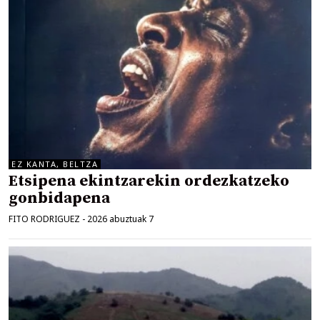
EZ KANTA, BELTZA
Etsipena ekintzarekin ordezkatzeko
gonbidapena
FITO RODRIGUEZ
-
2026 abuztuak 7