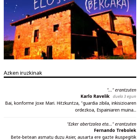
Azken iruzkinak
"..." erantzuten
Karlo Ravelik
duela 3 egun
Bai, konforme Joxe Mari. Hitzkuntza, "guardia zibila, inkisizioaren
ordezkoa, Espainiaren muina...
"Ezker abertzalea eta..." erantzuten
Fernando Trebolek
Bete-betean asmatu duzu Asier, ausarta ere gazte ikuspegitik