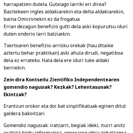
harrapatzen dutela. Gutxiago larriki eri direa?
Bazitekeen ingles aldakiarekin eta delta aldakiarekin,
baina Omicronekin ez da frogatua.
Erran dezagun benefizio gutti dela aski kopurutsu iduri
duten ondorio larri batzuekin.
Txertoaren benefizio-arrisku orekak (hau ditaike
aztertu behar praktikan) aski ahula dirudi, negatiboa
dela ez errateko. Hala dela ere iduri luke aldaki
berriekin.
Zein dira Kontseilu Zientifiko Independentearen
gomendio nagusiak? Kezkak? Lehentasunak?
Ekintzak?
Erantzun orokor eta doi bat sinplifikatuak eginen ditut
galdera bakoitzari.
Gomendio nagusiak: iratzarri, begiak ideki, iturri anitz
erabiliz bildu informazioa, egoeraren ideia zehatzagoa