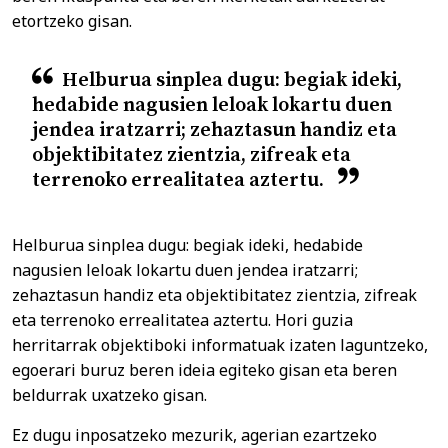
etortzeko gisan.
Helburua sinplea dugu: begiak ideki,
hedabide nagusien leloak lokartu duen
jendea iratzarri; zehaztasun handiz eta
objektibitatez zientzia, zifreak eta
terrenoko errealitatea aztertu.
Helburua sinplea dugu: begiak ideki, hedabide
nagusien leloak lokartu duen jendea iratzarri;
zehaztasun handiz eta objektibitatez zientzia, zifreak
eta terrenoko errealitatea aztertu. Hori guzia
herritarrak objektiboki informatuak izaten laguntzeko,
egoerari buruz beren ideia egiteko gisan eta beren
beldurrak uxatzeko gisan.
Ez dugu inposatzeko mezurik, agerian ezartzeko