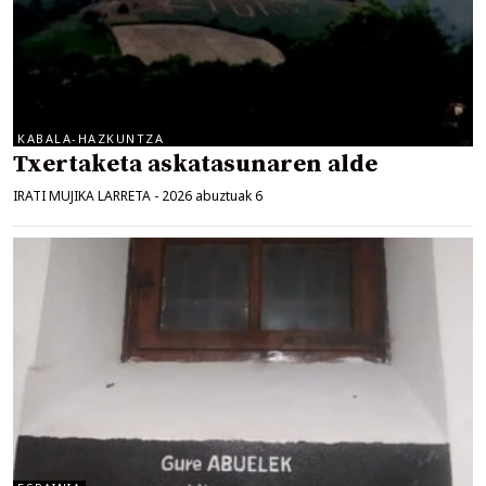
KABALA-HAZKUNTZA
Txertaketa askatasunaren alde
IRATI MUJIKA LARRETA
-
2026 abuztuak 6