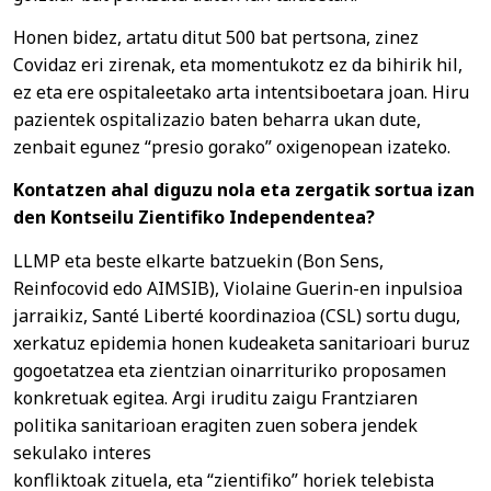
Honen bidez, artatu ditut 500 bat pertsona, zinez
Covidaz eri zirenak, eta momentukotz ez da bihirik hil,
ez eta ere ospitaleetako arta intentsiboetara joan. Hiru
pazientek ospitalizazio baten beharra ukan dute,
zenbait egunez “presio gorako” oxigenopean izateko.
Kontatzen ahal diguzu nola eta zergatik sortua izan
den Kontseilu Zientifiko Independentea?
LLMP eta beste elkarte batzuekin (Bon Sens,
Reinfocovid edo AIMSIB), Violaine Guerin-en inpulsioa
jarraikiz, Santé Liberté koordinazioa (CSL) sortu dugu,
xerkatuz epidemia honen kudeaketa sanitarioari buruz
gogoetatzea eta zientzian oinarrituriko proposamen
konkretuak egitea. Argi iruditu zaigu Frantziaren
politika sanitarioan eragiten zuen sobera jendek
sekulako interes
konfliktoak zituela, eta “zientifiko” horiek telebista