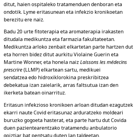
ditut, haien ospitaleko tratamenduen denboran eta
ondotik. Lyme eritasunean eta infekzio kronikoetan
berezitu ere naiz.
Badu 20 urte fitoterapia eta aromaterapia irakasten
ditudala medikuntza eta farmazia fakultateetan.
Medikuntza arloko zenbait elkartetan parte hartzen dut
eta horren bidez ditut aurkitu Violaine Guerin eta
Martine Wonner, eta honela naiz
Laissons les médecins
prescrire
(LLMP) elkartean sartu, medikuei
sendatzea edo hidroxiklorokina preskribitzea
debekatua izan zaielarik, arras faltsutua izan den
ikerketa batean oinarrituz.
Eritasun infekzioso kronikoen arloan ditudan ezagutzek
ekarri naute Covid eritasunaz arduratzeko moldeari
buruzko gogoeta hasterat, eta parte hartu dut Covida
duen pazientearentzako tratamendu anbulatorio
goiztiar bat pentsatu duten lan taldeetan.