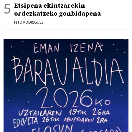
Etsipena ekintzarekin
ordezkatzeko gonbidapena
FITO RODRIGUEZ