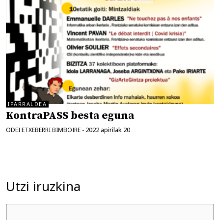
IPARRALDEA
KontraPASS besta eguna
2022 apirilak 20
ODEI ETXEBERRI BIMBOIRE
-
Utzi iruzkina
Iruzkina