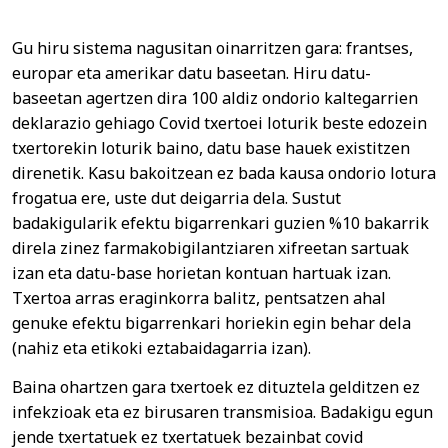
Gu hiru sistema nagusitan oinarritzen gara: frantses,
europar eta amerikar datu baseetan. Hiru datu-
baseetan agertzen dira 100 aldiz ondorio kaltegarrien
deklarazio gehiago Covid txertoei loturik beste edozein
txertorekin loturik baino, datu base hauek existitzen
direnetik. Kasu bakoitzean ez bada kausa ondorio lotura
frogatua ere, uste dut deigarria dela. Sustut
badakigularik efektu bigarrenkari guzien %10 bakarrik
direla zinez farmakobigilantziaren xifreetan sartuak
izan eta datu-base horietan kontuan hartuak izan.
Txertoa arras eraginkorra balitz, pentsatzen ahal
genuke efektu bigarrenkari horiekin egin behar dela
(nahiz eta etikoki eztabaidagarria izan).
Baina ohartzen gara txertoek ez dituztela gelditzen ez
infekzioak eta ez birusaren transmisioa. Badakigu egun
jende txertatuek ez txertatuek bezainbat covid