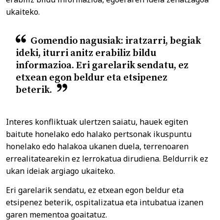
ukaiteko.
Gomendio nagusiak: iratzarri, begiak
ideki, iturri anitz erabiliz bildu
informazioa. Eri garelarik sendatu, ez
etxean egon beldur eta etsipenez
beterik.
Interes konfliktuak ulertzen saiatu, hauek egiten
baitute honelako edo halako pertsonak ikuspuntu
honelako edo halakoa ukanen duela, terrenoaren
errealitatearekin ez lerrokatua dirudiena. Beldurrik ez
ukan ideiak argiago ukaiteko.
Eri garelarik sendatu, ez etxean egon beldur eta
etsipenez beterik, ospitalizatua eta intubatua izanen
garen mementoa goaitatuz.