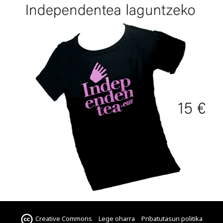
Creative Commons
Lege oharra
Pribatutasun politika