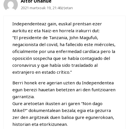
Aitor Unanue
2021 martxoak 19, 21:46(r)etan
Independenteaz gain, euskal prentsan ezer
aurkitu ez eta Naiz-en horrela irakurri dut:
“El presidente de Tanzania, John Magufuli,
negacionista del covid, ha fallecido este miércoles,
oficialmente por una enfermedad cardíaca pero la
oposición sospecha que se había contagiado del
coronavirus y que había sido trasladado al
extranjero en estado crítico.”
Berri honek ere agerian uzten du Independentea
egun berezi hauetan betetzen ari den funtzioaren
garrantzia.
Gure aretoetan ikusten ari garen “Non dago
Mikel?” dokumentalean bezala; egia eta gezurra
zer den argitzeak duen balioa gure egunerokoan,
historian eta etorkizunean.