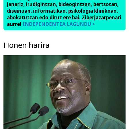
janariz, irudigintzan, bideogintzan, bertsotan,
diseinuan, informatikan, psikologia klinikoan,
abokatutzan edo diruz ere bai. Ziberjazarpenari
aurre!
INDEPENDENTEA LAGUNDU >
Honen harira