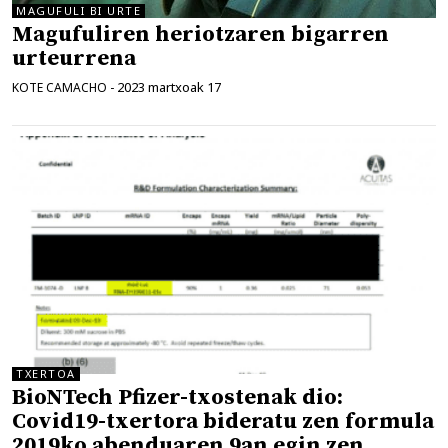
MAGUFULI BI URTE
Magufuliren heriotzaren bigarren
urteurrena
2023 martxoak 17
KOTE CAMACHO
-
TXERTOA
BioNTech Pfizer-txostenak dio:
Covid19-txertora bideratu zen formula
2019ko abenduaren 9an egin zen,