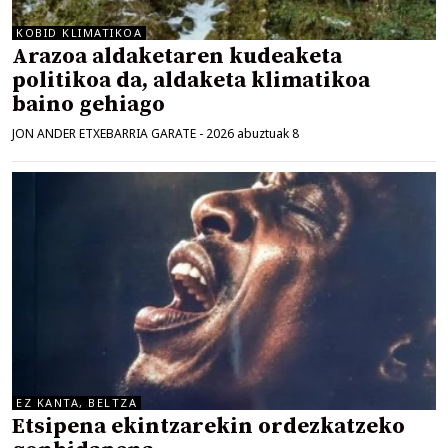
KOBID KLIMATIKOA
Arazoa aldaketaren kudeaketa
politikoa da, aldaketa klimatikoa
baino gehiago
JON ANDER ETXEBARRIA GARATE
-
2026 abuztuak 8
EZ KANTA, BELTZA
Etsipena ekintzarekin ordezkatzeko