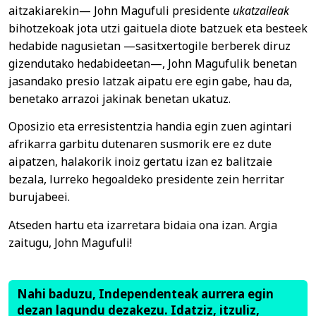
aitzakiarekin— John Magufuli presidente
ukatzaileak
bihotzekoak jota utzi gaituela diote batzuek eta besteek
hedabide nagusietan —sasitxertogile berberek diruz
gizendutako hedabideetan—, John Magufulik benetan
jasandako presio latzak aipatu ere egin gabe, hau da,
benetako arrazoi jakinak benetan ukatuz.
Oposizio eta erresistentzia handia egin zuen agintari
afrikarra garbitu dutenaren susmorik ere ez dute
aipatzen, halakorik inoiz gertatu izan ez balitzaie
bezala, lurreko hegoaldeko presidente zein herritar
burujabeei.
Atseden hartu eta izarretara bidaia ona izan. Argia
zaitugu, John Magufuli!
Nahi baduzu, Independenteak aurrera egin
dezan lagundu dezakezu. Idatziz, itzuliz,