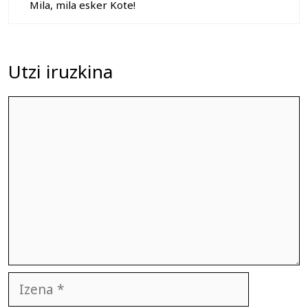
Mila, mila esker Kote!
Utzi iruzkina
Iruzkina
Izena