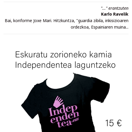
"..." erantzuten
Karlo Ravelik
Bai, konforme Joxe Mari. Hitzkuntza, "guardia zibila, inkisizioaren
ordezkoa, Espainiaren muina...