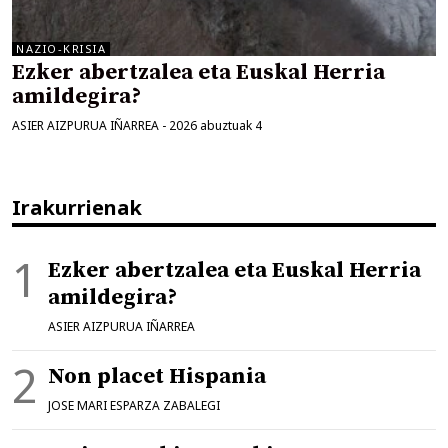
NAZIO-KRISIA
Ezker abertzalea eta Euskal Herria
amildegira?
ASIER AIZPURUA IÑARREA
-
2026 abuztuak 4
Irakurrienak
Ezker abertzalea eta Euskal Herria
amildegira?
ASIER AIZPURUA IÑARREA
Non placet Hispania
JOSE MARI ESPARZA ZABALEGI