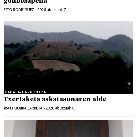
gonbidapena
FITO RODRIGUEZ
-
2026 abuztuak 7
KABALA-HAZKUNTZA
Txertaketa askatasunaren alde
IRATI MUJIKA LARRETA
-
2026 abuztuak 6