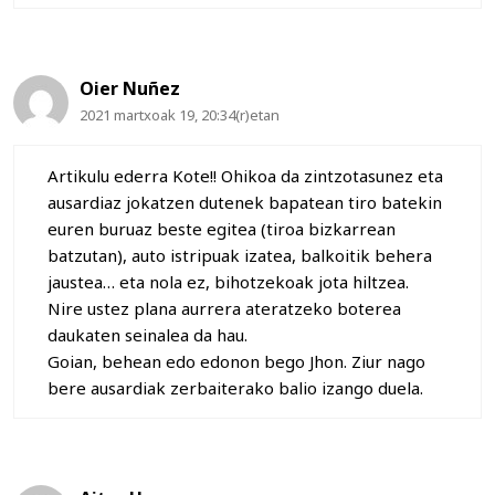
Oier Nuñez
2021 martxoak 19, 20:34(r)etan
Artikulu ederra Kote!! Ohikoa da zintzotasunez eta
ausardiaz jokatzen dutenek bapatean tiro batekin
euren buruaz beste egitea (tiroa bizkarrean
batzutan), auto istripuak izatea, balkoitik behera
jaustea… eta nola ez, bihotzekoak jota hiltzea.
Nire ustez plana aurrera ateratzeko boterea
daukaten seinalea da hau.
Goian, behean edo edonon bego Jhon. Ziur nago
bere ausardiak zerbaiterako balio izango duela.