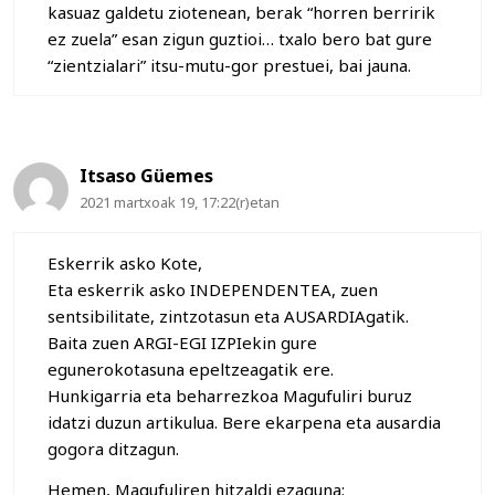
kasuaz galdetu ziotenean, berak “horren berririk
ez zuela” esan zigun guztioi… txalo bero bat gure
“zientzialari” itsu-mutu-gor prestuei, bai jauna.
Itsaso Güemes
2021 martxoak 19, 17:22(r)etan
Eskerrik asko Kote,
Eta eskerrik asko INDEPENDENTEA, zuen
sentsibilitate, zintzotasun eta AUSARDIAgatik.
Baita zuen ARGI-EGI IZPIekin gure
egunerokotasuna epeltzeagatik ere.
Hunkigarria eta beharrezkoa Magufuliri buruz
idatzi duzun artikulua. Bere ekarpena eta ausardia
gogora ditzagun.
Hemen, Magufuliren hitzaldi ezaguna: