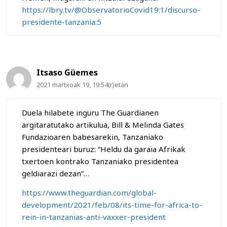
https://lbry.tv/@ObservatorioCovid19:1/discurso-
presidente-tanzania:5
Itsaso Güemes
2021 martxoak 19, 19:54(r)etan
Duela hilabete inguru The Guardianen
argitaratutako artikulua, Bill & Melinda Gates
Fundazioaren babesarekin, Tanzaniako
presidenteari buruz: “Heldu da garaia Afrikak
txertoen kontrako Tanzaniako presidentea
geldiarazi dezan”…
https://www.theguardian.com/global-
development/2021/feb/08/its-time-for-africa-to-
rein-in-tanzanias-anti-vaxxer-president