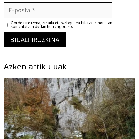
E-
posta
Gorde nire izena, emaila eta webgunea bilatzaile honetan
komentatzen dudan hurrengorako.
Azken artikuluak