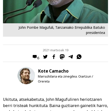
John Pombe Magufuli, Tanzaniako Errepublika Batuko
presidentea
2021 martxoak 19
6
Kote Camacho
Marrazkilaria eta zinegilea. Oiartzun /
Orereta
Ukituta, atsekabetuta, John Magufuliren heriotzaren
berri tristeak hunkituta. Baina guztiaren gainetik harro,