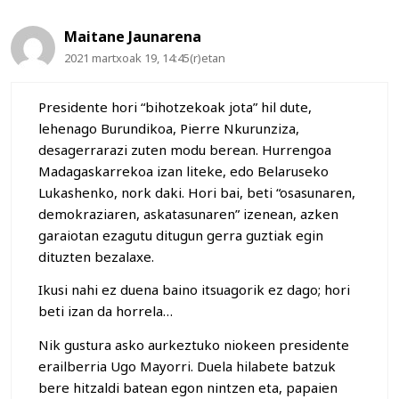
Maitane Jaunarena
2021 martxoak 19, 14:45(r)etan
Presidente hori “bihotzekoak jota” hil dute,
lehenago Burundikoa, Pierre Nkurunziza,
desagerrarazi zuten modu berean. Hurrengoa
Madagaskarrekoa izan liteke, edo Belaruseko
Lukashenko, nork daki. Hori bai, beti “osasunaren,
demokraziaren, askatasunaren” izenean, azken
garaiotan ezagutu ditugun gerra guztiak egin
dituzten bezalaxe.
Ikusi nahi ez duena baino itsuagorik ez dago; hori
beti izan da horrela…
Nik gustura asko aurkeztuko niokeen presidente
erailberria Ugo Mayorri. Duela hilabete batzuk
bere hitzaldi batean egon nintzen eta, papaien