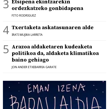
Etsipena ekintzarekin
ordezkatzeko gonbidapena
FITO RODRIGUEZ
Txertaketa askatasunaren alde
IRATI MUJIKA LARRETA
Arazoa aldaketaren kudeaketa
politikoa da, aldaketa klimatikoa
baino gehiago
JON ANDER ETXEBARRIA GARATE