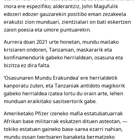
inora ere espezifiko; alderantziz, John Magufulik
edozeri edozer gauzarekin positibo eman zezakeela
erakutsi zion munduari, zientzialari on bati eskertzen
zaion poesia eta umore puntuarekin.
Aurrera doan 2021 urte honetan, mundu mailako
krisiaren ondoren, Tanzanian, maskararik eta
konfinamendurik gabeko herrialdean, osasuna eta
bizitza ez dira falta.
‘Osasunaren Mundu Erakundea’ ere herrialdetik
kanporatu zuten, eta Tanzaniak antidoto magikorik
gabeko herrialdea izatea lortu du orain arte, lehen
munduan eraikitako sasitxertorik gabe.
Ameriketako Pfizer izeneko mafia estatubatuarrak
Afrikan base militarrak eskatzen dituen asteotan, —
tokiko estatuen gaineko base-sarea ezarri nahian,
mundu osoan txertoaren banaketa bermatzeko