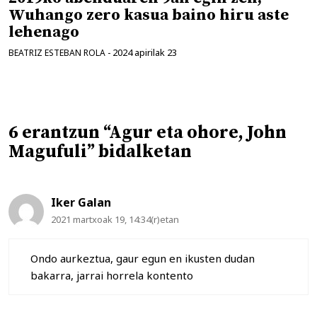
Wuhango zero kasua baino hiru aste
lehenago
2024 apirilak 23
BEATRIZ ESTEBAN ROLA
-
6 erantzun “Agur eta ohore, John
Magufuli” bidalketan
Iker Galan
2021 martxoak 19, 14:34(r)etan
Ondo aurkeztua, gaur egun en ikusten dudan
bakarra, jarrai horrela kontento