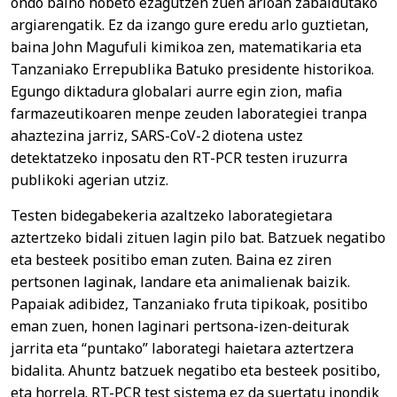
ondo baino hobeto ezagutzen zuen arloan zabaldutako
argiarengatik. Ez da izango gure eredu arlo guztietan,
baina John Magufuli kimikoa zen, matematikaria eta
Tanzaniako Errepublika Batuko presidente historikoa.
Egungo diktadura globalari aurre egin zion, mafia
farmazeutikoaren menpe zeuden laborategiei tranpa
ahaztezina jarriz, SARS-CoV-2 diotena ustez
detektatzeko inposatu den RT-PCR testen iruzurra
publikoki agerian utziz.
Testen bidegabekeria azaltzeko laborategietara
aztertzeko bidali zituen lagin pilo bat. Batzuek negatibo
eta besteek positibo eman zuten. Baina ez ziren
pertsonen laginak, landare eta animalienak baizik.
Papaiak adibidez, Tanzaniako fruta tipikoak, positibo
eman zuen, honen laginari pertsona-izen-deiturak
jarrita eta “puntako” laborategi haietara aztertzera
bidalita. Ahuntz batzuek negatibo eta besteek positibo,
eta horrela. RT-PCR test sistema ez da suertatu inondik